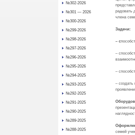
№302-2026
представл
радовать 
№301 — 2026
члена сем
№300-2026
Задачи:
№299-2026
№298-2026
– с
пособст
№297-2026
– способс
№296-2026
взаимоотн
№295-2026
– способс
№294-2025
– создать
№293-2025
проявлени
№292-2025
Оборудов
№291-2025
презентац
№290-2025
нагляднос
№289-2025
Оформлен
№288-2025
семей уче