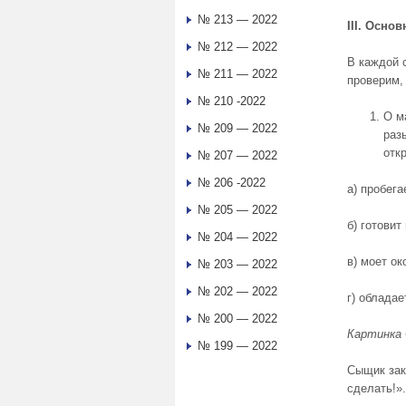
№ 213 — 2022
III. Осно
№ 212 — 2022
В каждой 
№ 211 — 2022
проверим,
№ 210 -2022
О м
№ 209 — 2022
раз
отк
№ 207 — 2022
№ 206 -2022
а) пробега
№ 205 — 2022
б) готовит
№ 204 — 2022
в) моет о
№ 203 — 2022
№ 202 — 2022
г) облада
№ 200 — 2022
Картинка 
№ 199 — 2022
Сыщик зак
сделать!».