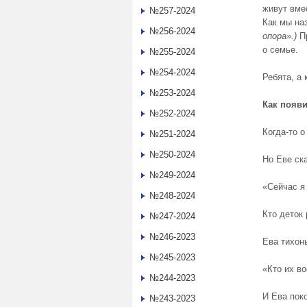
живут вме
№257-2024
Как мы на
№256-2024
опора».)
П
о семье.
№255-2024
№254-2024
Ребята, а
№253-2024
Как появ
№252-2024
Когда-то 
№251-2024
№250-2024
Но Еве ск
№249-2024
«Сейчас я
№248-2024
Кто деток 
№247-2024
№246-2023
Ева тихон
№245-2023
«Кто их во
№244-2023
И Ева пок
№243-2023