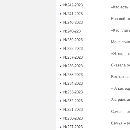
№242-2023
«Кто есть 
№241-2023
Ева всё т
№240-2023
«Кто плать
№240-223
№239-2023
Меня прил
№238-2023
«Я, я», – 
№237-2023
Сказала о
№236-2023
№235-2023
Вот так н
№234-2023
– А как ещ
№233-2023
2-й учени
№232-2023
№231-2023
Семья – э
№230-2023
Семья – э
№227-2023