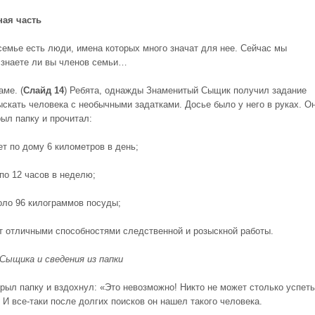
вная часть
семье есть люди, имена которых много значат для нее. Сейчас мы
 знаете ли вы членов семьи…
аме. (
Слайд 14
) Ребята, однажды Знаменитый Сыщик получил задание
ыскать человека с необычными задатками. Досье было у него в руках. О
рыл папку и прочитал:
ет по дому 6 километров в день;
 по 12 часов в неделю;
коло 96 килограммов посуды;
ет отличными способностями следственной и розыскной работы.
Сыщика и сведения из папки
рыл папку и вздохнул: «Это невозможно! Никто не может столько успеть
 И все-таки после долгих поисков он нашел такого человека.