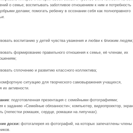
ений о семье; воспитывать заботливое отношением к ним и потребность
добрыми делами; помогать ребенку в осознании себя как полноправного
ьи.
вовать воспитанию у детей чувства уважения и любви к близким людям
твовать формированию правильного отношения к семье, её членам, их
ошениям;
твовать сплочению и развитию классного коллектива;
 комфортную ситуацию для творческого самовыражения учащихся,
я их активности.
ание
: подготовленная презентация с семейными фотографиями;
ия к заданию «Семейные обязанности»; компьютер, видеопроектор, экран
ть (лепестки ромашек, сердце, ромашки на липучках).
ие доски:
фотогалерея из фотографий, на которых запечатлены члены
ников.