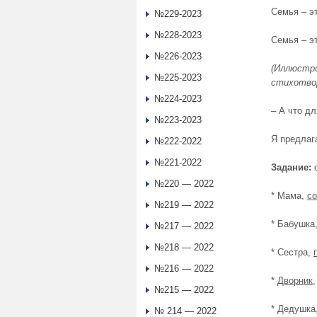
Семья – э
№229-2023
№228-2023
Семья – эт
№226-2023
(Иллюстри
№225-2023
стихотвор
№224-2023
– А что д
№223-2023
Я предлаг
№222-2022
№221-2022
Задание:
о
№220 — 2022
* Мама,
со
№219 — 2022
* Бабушка
№217 — 2022
№218 — 2022
* Сестра,
№216 — 2022
*
Дворник
№215 — 2022
* Дедушка
№ 214 — 2022