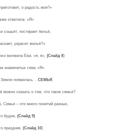
приготовит, о радость моя?»
акже ответила: «Я»
е сошьёт, постирает бельё,
аскает, украсит жильё?»
тихо молвила Ева: «я, я»,
(Слайд 8
)
на знаменитых семь «Я»
а Земле появилась …
СЕМЬЯ
.
ё можно сказать о том, что такое семья?
к.
Семья – это много понятий разных,
то будни,
(Слайд 9)
то праздник,
(Слайд 10
)