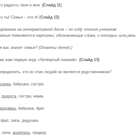
то радость твоя и моя.
(Слайд 11
)
о ты! Семья – это я! (
Слайд 12)
рование на интерактивной доске – по ходу чтения учеником
ения появляются картинки, обозначающие слова, о которых шла речь
ля вас значит семья?
(Ответы детей.)
аю вам первую игру «Четвертый лишний».
(Слайд 13)
пределить, кто из этих людей не является родственником?
седка
, бабушка, сестра.
,
подруга
, сестра, мама.
продавец
, бабушка, брат.
, брат, папа, дедушка.
, папа,
водитель
, прадед.