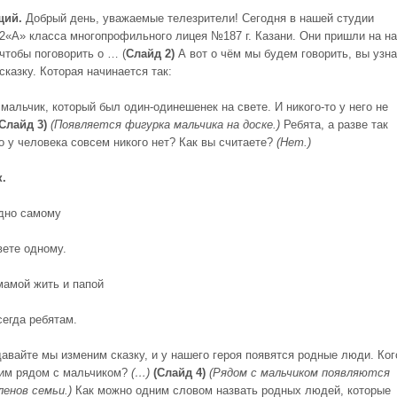
щий.
Добрый день, уважаемые телезрители! Сегодня в нашей студии
2«А» класса многопрофильного лицея №187 г. Казани. Они пришли на н
чтобы поговорить о … (
Слайд 2)
А вот о чём мы будем говорить, вы узна
казку. Которая начинается так:
мальчик, который был один-одинешенек на свете. И никого-то у него не
Слайд 3)
(
Появляется фигурка мальчика на доске.)
Ребята, а разве так
о у человека совсем никого нет? Как вы считаете?
(Нет.)
к.
дно самому
вете одному.
мамой жить и папой
сегда ребятам.
давайте мы изменим сказку, и у нашего героя появятся родные люди. Ког
им рядом с мальчиком?
(…)
(
Слайд 4)
(Рядом с мальчиком появляются
ленов семьи.)
Как можно одним словом назвать родных людей, которые