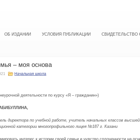
ОБ ИЗДАНИИ
УСЛОВИЯ ПУБЛИКАЦИИ
СВИДЕТЕЛЬСТВО 
мья – моя основа
021
Начальная школа
внеурочной деятельности по курсу «Я – гражданин»)
ХАБИБУЛЛИНА,
ль директора по учебной работе, учитель начальных классов высшей
ционной категории многопрофильного лицея №187 г. Казани
мировать интерес к истории своей семьи и чувство сплоченности на осн