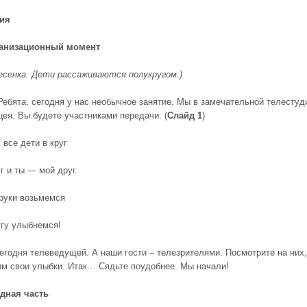
тия
анизационный момент
есенка.
Дети рассаживаются полукругом.)
ебята, сегодня у нас необычное занятие. Мы в замечательной телестуд
цея. Вы будете участниками передачи. (
Слайд 1
)
 все дети в круг
г и ты — мой друг.
 руки возьмемся
угу улыбнемся!
сегодня телеведущей. А наши гости – телезрителями. Посмотрите на них,
им свои улыбки. Итак… Сядьте поудобнее. Мы начали!
дная часть