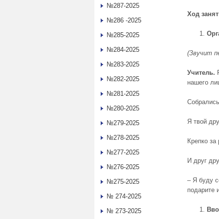
№287-2025
Ход заня
№286 -2025
Орг
№285-2025
№284-2025
(Звучит п
№283-2025
Учитель.
Р
№282-2025
нашего ли
№281-2025
Собрались
№280-2025
Я твой дру
№279-2025
№278-2025
Крепко за
№277-2025
И друг др
№276-2025
– Я буду 
№275-2025
подарите 
№ 274-2025
Вво
№ 273-2025