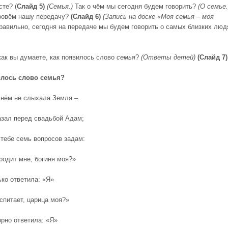
сте? (
Слайд 5)
(Семья.)
Так о чём мы сегодня будем говорить?
(О семье.
зовём нашу передачу?
(Слайд 6)
(
Запись на доске «Моя семья – моя
равильно, сегодня на передаче мы будем говорить о самых близких люд
 как вы думаете, как появилось слово
семья
?
(Ответы детей)
(Слайд 7)
илось слово семья?
о нём не слыхала Земля –
азал перед свадьбой Адам;
 тебе семь вопросов задам:
родит мне, богиня моя?»
ько ответила: «Я»
спитает, царица моя?»
орно ответила: «Я»