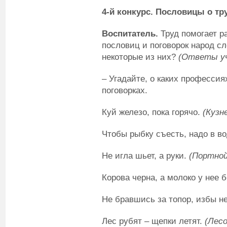
4-й
конкурс. Пословицы о тр
Воспитатель.
Труд помогает р
пословиц и поговорок народ сл
некоторые из них?
(Ответы уч
– Угадайте, о каких профессия
поговорках.
Куй железо, пока горячо.
(Кузн
Чтобы рыбку съесть, надо в в
Не игла шьет, а руки.
(Портной
Корова черна, а молоко у нее 
Не бравшись за топор, избы н
Лес рубят – щепки летят.
(Лесо