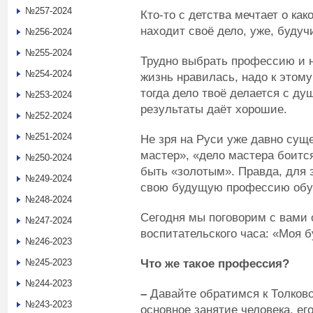
№257-2024
Кто-то с детства мечтает о как
находит своё дело, уже, буду
№256-2024
№255-2024
Трудно выбрать профессию и н
№254-2024
жизнь нравилась, надо к этому
тогда дело твоё делается с ду
№253-2024
результаты даёт хорошие.
№252-2024
№251-2024
Не зря на Руси уже давно сущ
мастер», «дело мастера боитс
№250-2024
быть «золотым». Правда, для 
№249-2024
свою будущую профессию обуч
№248-2024
Сегодня мы поговорим с вами
№247-2024
воспитательского часа: «Моя 
№246-2023
Что же такое профессия?
№245-2023
№244-2023
–
Давайте обратимся к Толков
№243-2023
основное занятие человека, ег