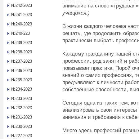
внимание на слово «трудовая»
№242-2023
учащихся.)
№241-2023
№240-2023
В жизни каждого человека наст
решать, где продолжить образо
№240-223
практически выбрать професси
№239-2023
№238-2023
Каждому гражданину нашей ст
профессии, род занятий и рабо
№237-2023
показывает практика. Порой оч
№236-2023
знаний о самих профессиях, т
№235-2023
предъявляют к личности рабо
собственные способности, выя
№234-2023
№233-2023
Сегодня одна из таких тем, ко
№232-2023
анализировать свои интересы 
внимания и требования к себе
№231-2023
№230-2023
Много здесь профессий разны
№227-2023