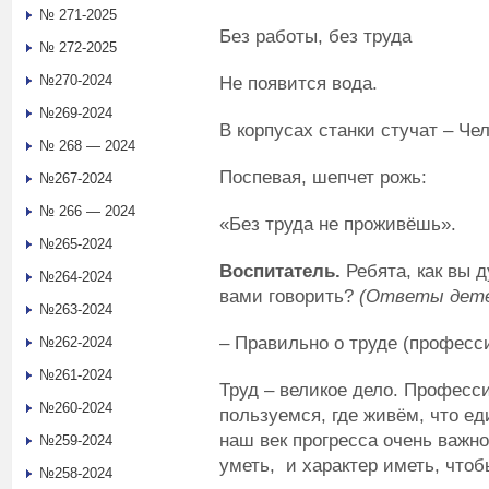
№ 271-2025
Без работы, без труда
№ 272-2025
№270-2024
Не появится вода.
№269-2024
В корпусах станки стучат – Че
№ 268 — 2024
Поспевая, шепчет рожь:
№267-2024
№ 266 — 2024
«Без труда не проживёшь».
№265-2024
Воспитатель.
Ребята, как вы д
№264-2024
вами говорить?
(Ответы дете
№263-2024
– Правильно о труде (професси
№262-2024
№261-2024
Труд – великое дело. Професси
№260-2024
пользуемся, где живём, что ед
наш век прогресса очень важн
№259-2024
уметь, и характер иметь, чтоб
№258-2024