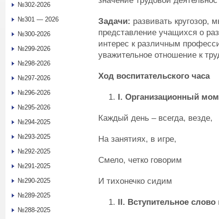
значение трудовой деятельнос
№302-2026
№301 — 2026
Задачи:
развивать кругозор, 
представление учащихся о ра
№300-2026
интерес к различным професс
№299-2026
уважительное отношение к тру
№298-2026
Ход воспитательского часа
№297-2026
№296-2026
I
.
Организационный мом
№295-2026
Каждый день – всегда, везде,
№294-2025
№293-2025
На занятиях, в игре,
№292-2025
Смело, четко говорим
№291-2025
И тихонечко сидим
№290-2025
№289-2025
II
.
Вступительное слово 
№288-2025