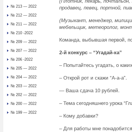
(Плотник, пекарь, почтальон,
№ 213 — 2022
продавец, певец, портной, пи
№ 212 — 2022
(Музыкант, менеджер, милици
№ 211 — 2022
мебельщик, метеоролог, мон
№ 210 -2022
Команда, выбывшая первой, пол
№ 209 — 2022
№ 207 — 2022
2-й конкурс – “Угадай-ка”
№ 206 -2022
– Попытайтесь угадать, о каки
№ 205 — 2022
№ 204 — 2022
– Открой рот и скажи “А-а-а”.
№ 203 — 2022
— Ваша сдача 10 рублей.
№ 202 — 2022
– Тема сегодняшнего урока “Гла
№ 200 — 2022
№ 199 — 2022
– Кому добавки?
– Для работы мне понадобится