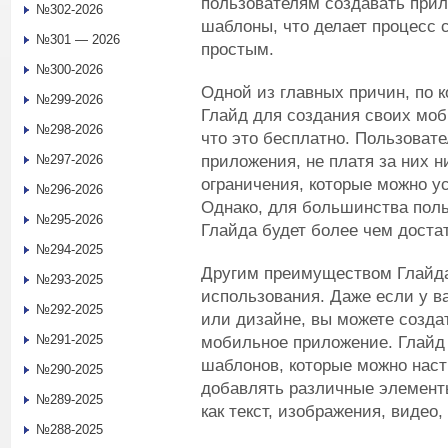
пользователям создавать прил
№302-2026
шаблоны, что делает процесс
№301 — 2026
простым.
№300-2026
Одной из главных причин, по 
№299-2026
Глайд для создания своих моб
№298-2026
что это бесплатно. Пользоват
приложения, не платя за них н
№297-2026
ограничения, которые можно у
№296-2026
Однако, для большинства поль
№295-2026
Глайда будет более чем доста
№294-2025
Другим преимуществом Глайда 
№293-2025
использования. Даже если у в
№292-2025
или дизайне, вы можете созда
№291-2025
мобильное приложение. Глайд 
шаблонов, которые можно наст
№290-2025
добавлять различные элемент
№289-2025
как текст, изображения, видео,
№288-2025