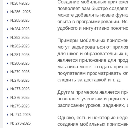
Создание мобильных приложе
№287-2025
позволяет вам быстро создава
№286 -2025
можете добавлять новые функц
№285-2025
опыта в программировании. В
удобного и интуитивно понятн
№284-2025
№283-2025
Примеры мобильных приложен
№282-2025
могут варьироваться от прило
для школ и образовательных ц
№281-2025
является приложение для прод
№280-2025
магазина может создать прило
№279-2025
покупателям просматривать кат
следить за доставкой и т. д.
№278-2025
№277-2025
Другим примером является пр
№276-2025
позволяет ученикам и родите
расписании уроков, заданиях, о
№275-2025
№ 274-2025
Однако, есть и некоторые нед
№ 273-2025
создания мобильных приложен