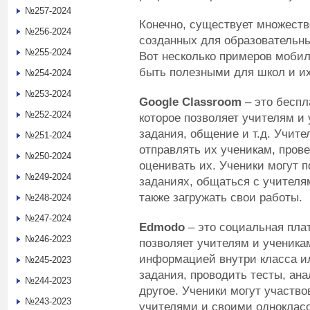
№257-2024
Конечно, существует множест
№256-2024
созданных для образовательны
№255-2024
Вот несколько примеров мобил
быть полезными для школ и их
№254-2024
№253-2024
Google Classroom
– это беспл
№252-2024
которое позволяет учителям и 
задания, общение и т.д. Учите
№251-2024
отправлять их ученикам, пров
№250-2024
оценивать их. Ученики могут 
№249-2024
заданиях, общаться с учителя
также загружать свои работы.
№248-2024
№247-2024
Edmodo
– это социальная пла
№246-2023
позволяет учителям и ученика
информацией внутри класса ил
№245-2023
задания, проводить тесты, ан
№244-2023
другое. Ученики могут участво
№243-2023
учителями и своими однокласс