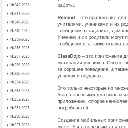
работы.
№242-2023
№241-2023
Remind
– это приложение для
№240-2023
учителями, учениками и их ро
сообщения о заданиях, домашн
№240-223
Ученики и их родители могут 
№239-2023
сообщениях, а также отвечать 
№238-2023
ClassDojo
– это приложение д
№237-2023
мотивации учеников. Оно позв
№236-2023
за хорошее поведение, а такж
№235-2023
успехах и неудачах.
№234-2023
Это только некоторые из множ
№233-2023
быть полезными для школ и их
№232-2023
приложение, которое наиболее
потребностей.
№231-2023
№230-2023
Создание мобильных приложен
№227-2023
может быть полезным для тех,