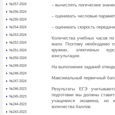
№257-2024
– вычислять логические значе
№256-2024
– оценивать числовые параме
№255-2024
– оценивать скорость передач
№254-2024
№253-2024
Количества учебных часов по
№252-2024
мало. Поэтому необходимо го
кружках, элективных кур
№251-2024
консультации.
№250-2024
№249-2024
На выполнение заданий отводи
№248-2024
Максимальный первичный балл 
№247-2024
Результаты ЕГЭ учитываю
№246-2023
подготовки мы должны ставит
№245-2023
учащимися экзамена, но 
№244-2023
количества баллов.
№243-2023