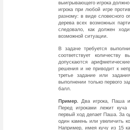
выигрывающего игрока должно 
игрока при любой игре проти
разному: в виде словесного о
дерева всех возможных парти
следовало, как должен ход
возможной ситуации.
В задаче требуется выполни
соответствует количеству 
допускаются арифметически
решения и не приводит к неп
третье задание или задани
выполнении только первого за
балл.
Пример.
Два игрока, Паша и
Перед игроками лежит куча 
первый ход делает Паша. За о
один камень или увеличить ко
Например, имея кучу из 15 к