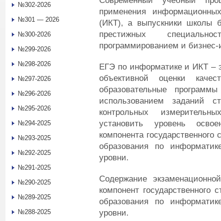
Современный учебный пр
№302-2026
применения информационных
№301 — 2026
(ИКТ), а выпускники школы 
престижных специальн
№300-2026
программированием и бизнес-
№299-2026
№298-2026
ЕГЭ по информатике и ИКТ – э
объективной оценки качес
№297-2026
образовательные программы
№296-2026
использованием заданий ст
№295-2026
контрольных измерительн
установить уровень освое
№294-2025
компонента государственного 
№293-2025
образования по информати
№292-2025
уровни.
№291-2025
Содержание экзаменационно
№290-2025
компонент государственного с
№289-2025
образования по информати
уровни.
№288-2025