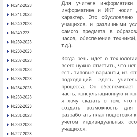
Для учителя информатики
№242-2023
информатике и ИКТ носит д
№241-2023
характер. Это обусловлено
учащихся, и различными усл
№240-2023
самого предмета в образов
№240-223
часов, обеспечение техникой
№239-2023
т.д.).
№238-2023
Когда речь идет о технологии
№237-2023
всего нужно отметить, что не
№236-2023
есть типовые варианты, из ко
№235-2023
подходящий. Здесь учитель
процесса. Он обеспечивает 
№234-2023
часть, консультационную и ко
№233-2023
я хочу сказать о том, что 
№232-2023
создать возможность для 
разработать план подготовки 
№231-2023
учетом индивидуальных осо
№230-2023
учащихся.
№227-2023