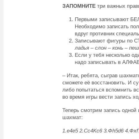
ЗАПОМНИТЕ
три важных прав
Первыми записывают БЕ
Необходимо записать пол
вдруг противник специаль
Записывают фигуры по 
ладья – слон – конь – пеш
Если у тебя несколько од
надо записывать в АЛФАВ
– Итак, ребята, сыграв шахма
сможете её восстановить. И су
либо попытаться вспомнить вс
во время игры вести запись хо
Теперь смотрим запись одной 
шахмат:
1.
e
4
e
5 2.
Cc
4
Kc
6 3.Ф
h
5
d
6 4.Ф
xf