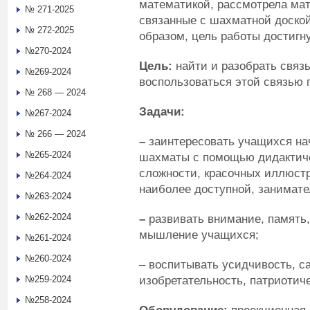
математикой, рассмотрела ма
№ 271-2025
связанные с шахматной доско
№ 272-2025
образом, цель работы достигну
№270-2024
Цель:
найти и разобрать связ
№269-2024
воспользоваться этой связью 
№ 268 — 2024
Задачи:
№267-2024
№ 266 — 2024
–
заинтересовать учащихся нач
№265-2024
шахматы с помощью дидактичес
сложности, красочных иллюст
№264-2024
наиболее доступной, занимат
№263-2024
№262-2024
–
развивать внимание, память,
мышление учащихся;
№261-2024
№260-2024
– воспитывать усидчивость, с
изобретательность, патриотиче
№259-2024
№258-2024