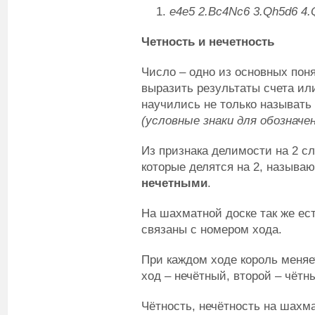
e
4
e
5 2.
Bc
4
Nc
6 3.
Qh
5
d
6 4.
Четность и нечетность
Число – одно из основных пон
выразить результаты счета и
научились не только называть
(условные знаки для обозначен
Из признака делимости на 2 сл
которые делятся на 2, называ
нечетными
.
На шахматной доске так же ест
связаны с номером хода.
При каждом ходе король меняе
ход – нечётный, второй – чётны
Чётность, нечётность на шахм