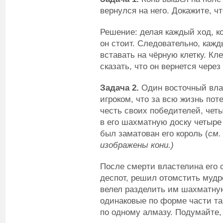
вернулся на него. Докажите, ч
Решение: делая каждый ход, ко
он стоит. Следовательно, кажд
вставать на чёрную клетку. Кл
сказать, что он вернется через
Задача 2.
Один восточный вла
игроком, что за всю жизнь пот
честь своих победителей, чет
в его шахматную доску четыре 
был заматован его король (
см.
изображены кони.)
После смерти властелина его 
деспот, решил отомстить мудр
велел разделить им шахматную
одинаковые по форме части та
по одному алмазу. Подумайте,