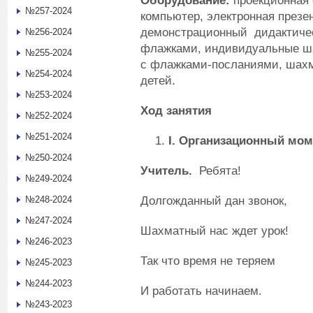
Оборудование:
проекционная с
№257-2024
компьютер, электронная презе
демонстрационный дидактичес
№256-2024
флажками, индивидуальные ша
№255-2024
с флажками-посланиями, шах
№254-2024
детей.
№253-2024
Ход занятия
№252-2024
№251-2024
I
.
Организационный мом
№250-2024
Учитель.
Ребята!
№249-2024
Долгожданный дан звонок,
№248-2024
№247-2024
Шахматный нас ждет урок!
№246-2023
Так что время не теряем
№245-2023
№244-2023
И работать начинаем.
№243-2023