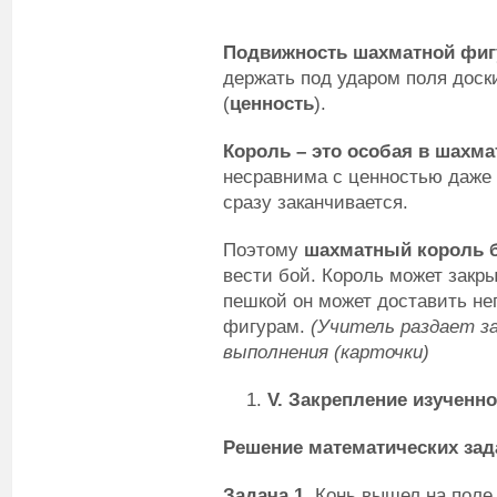
Подвижность шахматной фи
держать под ударом поля доски
(
ценность
).
Король – это особая в шахма
несравнима с ценностью даже 
сразу заканчивается.
Поэтому
шахматный король 
вести бой. Король может закры
пешкой он может доставить н
фигурам.
(
Учитель раздает з
выполнения (карточки)
V
. Закрепление изученн
Решение математических зад
Задача 1.
Конь вышел на поле 