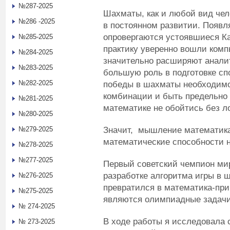
№287-2025
Шахматы, как и любой вид чел
№286 -2025
в постоянном развитии. Появл
опровергаются устоявшиеся К
№285-2025
практику уверенно вошли комп
№284-2025
значительно расширяют анали
№283-2025
большую роль в подготовке сп
№282-2025
победы в шахматы необходимо
комбинации и быть предельно 
№281-2025
математике не обойтись без ло
№280-2025
Значит, мышление математика
№279-2025
математические способности 
№278-2025
№277-2025
Первый советский чемпион мир
разработке алгоритма игры в 
№276-2025
превратился в математика-пр
№275-2025
являются олимпиадные задачи
№ 274-2025
В ходе работы я исследовала
№ 273-2025