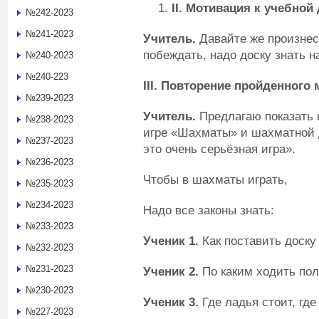
II
. Мотивация к учебной
№242-2023
№241-2023
Учитель.
Давайте же произнес
побеждать, надо доску знать н
№240-2023
№240-223
III
. Повторение пройденного 
№239-2023
Учитель.
Предлагаю показать 
№238-2023
игре «Шахматы» и шахматной д
№237-2023
это очень серьёзная игра».
№236-2023
Чтобы в шахматы играть,
№235-2023
№234-2023
Надо все законы знать:
№233-2023
Ученик 1.
Как поставить доску
№232-2023
№231-2023
Ученик 2.
По каким ходить по
№230-2023
Ученик 3.
Где ладья стоит, где
№227-2023