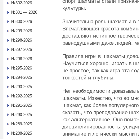
спорт шахматы стали признан
№302-2026
культуры.
№301 — 2026
Значительна роль шахмат и в 
№300-2026
Впечатляющая красота комбина
№299-2026
доставляют истинное творческ
№298-2026
равнодушными даже людей, м
№297-2026
Правила игры в шахматы довол
№296-2026
Научиться хорошо, играть в ш
№295-2026
не простое, так как игра эта с
тонкостей и глубины.
№294-2025
№293-2025
Нет необходимости доказывать
№292-2025
шахматы. Известно, что во мн
шахмат, как более популярного
№291-2025
сказать, что преподавание ша
№290-2025
как альтернативное. Оно помож
№289-2025
дисциплинированность, усидч
внимание и логически мыслит
№288-2025