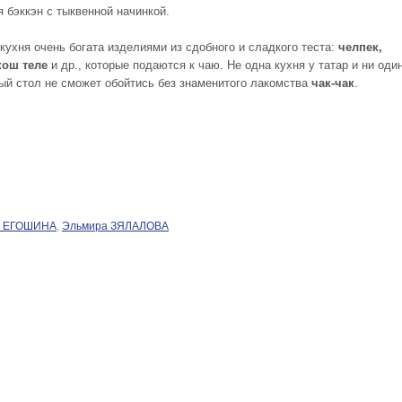
я бэккэн с тыквенной начинкой.
кухня очень богата изделиями из сдобного и сладкого теста:
челпек,
кош теле
и др., которые подаются к чаю. Не одна кухня у татар и ни оди
ый стол не сможет обойтись без знаменитого лакомства
чак-чак
.
а ЕГОШИНА
,
Эльмира ЗЯЛАЛОВА