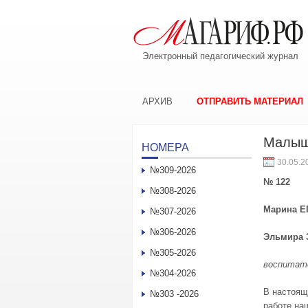
Электронный педагогический журнал
АРХИВ
ОТПРАВИТЬ МАТЕРИАЛ
Малыш
НОМЕРА
30.05.2
№309-2026
№ 122
№308-2026
Марина 
№307-2026
№306-2026
Эльмира 
№305-2026
воспитате
№304-2026
В настоящ
№303 -2026
работе наш