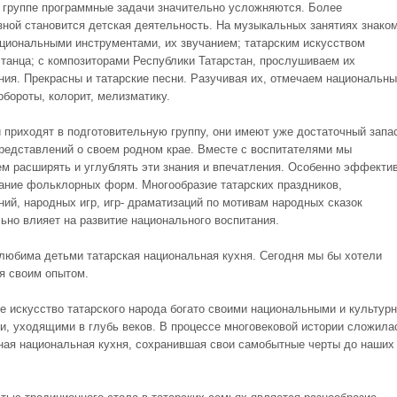
 группе программные задачи значительно усложняются. Более
зной становится детская деятельность. На музыкальных занятиях знако
ациональными инструментами, их звучанием; татарским искусством
 танца; с композиторами Республики Татарстан, прослушиваем их
ния. Прекрасны и татарские песни. Разучивая их, отмечаем национальн
обороты, колорит, мелизматику.
и приходят в подготовительную группу, они имеют уже достаточный запа
представлений о своем родном крае. Вместе с воспитателями мы
м расширять и углублять эти знания и впечатления. Особенно эффекти
ание фольклорных форм. Многообразие татарских праздников,
ний, народных игр, игр- драматизаций по мотивам народных сказок
ьно влияет на развитие национального воспитания.
любима детьми татарская национальная кухня. Сегодня мы бы хотели
я своим опытом.
е искусство татарского народа богато своими национальными и культур
и, уходящими в глубь веков. В процессе многовековой истории сложила
ная национальная кухня, сохранившая свои самобытные черты до наших