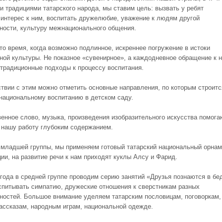
 и традициями татарского народа, мы ставим цель: вызвать у ребят
 интерес к ним, воспитать дружелюбие, уважение к людям другой
ности, культуру межнационального общения.
 то время, когда возможно подлинное, искреннее погружение в истоки
ной культуры. Не показное «сувенирное», а каждодневное обращение к 
етрадиционные подходы к процессу воспитания.
ствии с этим можно отметить основные направления, по которым строитс
 национальному воспитанию в детском саду.
енное слово, музыка, произведения изобразительного искусства помога
 нашу работу глубоким содержанием.
 младшей группы, мы применяем готовый татарский национальный орнам
ции, на развитие речи к нам приходят куклы Алсу и Фарид.
 года в средней группе проводим серию занятий «Друзья познаются в бе
спитывать симпатию, дружеские отношения к сверстникам разных
ностей. Большое внимание уделяем татарским пословицам, поговоркам,
рассказам, народным играм, национальной одежде.