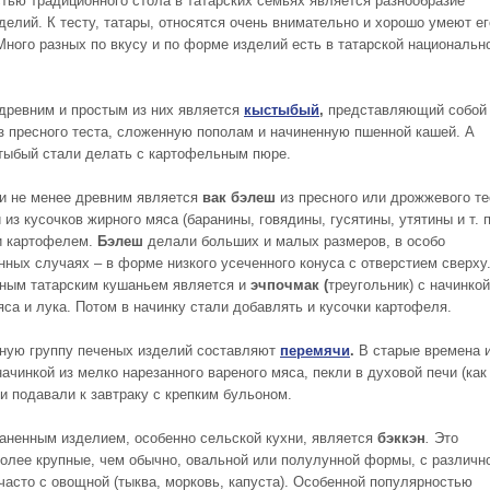
тью традиционного стола в татарских семьях является разнообразие
делий. К тесту, татары, относятся очень внимательно и хорошо умеют ег
 Много разных по вкусу и по форме изделий есть в татарской национальн
древним и простым из них является
кыстыбый
,
представляющий собой
з пресного теста, сложенную пополам и начиненную пшенной кашей. А
тыбый стали делать с картофельным пюре.
 не менее древним является
вак бэлеш
из пресного или дрожжевого те
 из кусочков жирного мяса (баранины, говядины, гусятины, утятины и т. п
и картофелем.
Бэлеш
делали больших и малых размеров, в особо
нных случаях – в форме низкого усеченного конуса с отверстием сверху
ным татарским кушаньем является и
эчпочмак (
треугольник) с начинкой
яса и лука. Потом в начинку стали добавлять и кусочки картофеля.
ную группу печеных изделий составляют
перемячи
.
В старые времена 
ачинкой из мелко нарезанного вареного мяса, пекли в духовой печи (как
 и подавали к завтраку с крепким бульоном.
аненным изделием, особенно сельской кухни, является
бэккэн
.
Это
более крупные, чем обычно, овальной или полулунной формы, с различн
 часто с овощной (тыква, морковь, капуста). Особенной популярностью