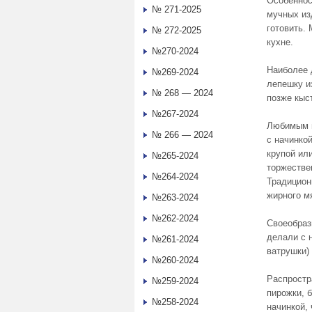
Особеннос
№ 271-2025
мучных из
готовить.
№ 272-2025
кухне.
№270-2024
Наиболее 
№269-2024
лепешку и
№ 268 — 2024
позже кыс
№267-2024
Любимым и
№ 266 — 2024
с начинкой
крупой ил
№265-2024
торжестве
№264-2024
Традицион
жирного м
№263-2024
№262-2024
Своеобраз
делали с н
№261-2024
ватрушки)
№260-2024
Распростр
№259-2024
пирожки, 
№258-2024
начинкой,