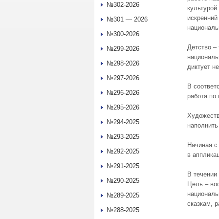
№302-2026
культурой
искренний
№301 — 2026
националь
№300-2026
Детство –
№299-2026
националь
№298-2026
диктует н
№297-2026
В соответ
№296-2026
работа по
№295-2026
Художеств
№294-2025
наполнить
№293-2025
Начиная с
№292-2025
в апплика
№291-2025
В течении
№290-2025
Цель – во
националь
№289-2025
сказкам, 
№288-2025