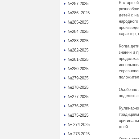
В старшей
№287-2025
разнообра
№286 -2025
детей с н
народного
№285-2025
произведе
№284-2025
характер, 
№283-2025
Когда дет
№282-2025
знаний и 
продолжае
№281-2025
использов
№280-2025
соревнова
положител
№279-2025
№278-2025
Особенно 
поделитьс
№277-2025
№276-2025
Кулинарно
традициям
№275-2025
оригиналь
№ 274-2025
дней.
№ 273-2025