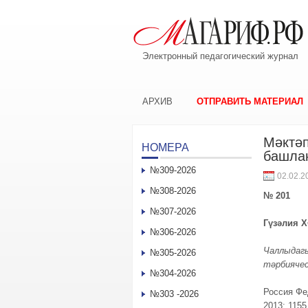
Электронный педагогический журнал
АРХИВ
ОТПРАВИТЬ МАТЕРИАЛ
Мәктәп
НОМЕРА
башла
№309-2026
02.02.2
№308-2026
№ 201
№307-2026
Гүзәлия 
№306-2026
Чаллыдагы
№305-2026
тәрбияче
№304-2026
Россия Фе
№303 -2026
2013; 115