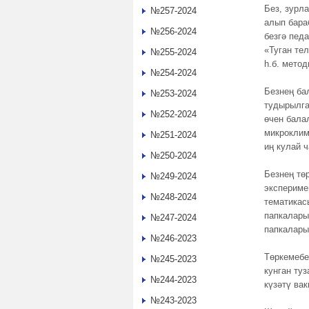
Без, зурл
№257-2024
алып бара
№256-2024
безгә пед
«Туган те
№255-2024
һ.б. мето
№254-2024
Безнең ба
№253-2024
тудырылга
№252-2024
өчен бала
микроклим
№251-2024
иң кулай ч
№250-2024
Безнең тө
№249-2024
экспериме
№248-2024
тематикас
папкалары
№247-2024
папкалары
№246-2023
Төркемебе
№245-2023
кунган ту
№244-2023
күзәтү ва
№243-2023