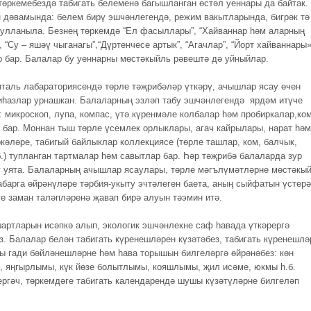
төркемебездә табигать белеменә багышланган өстәл уеннары да байтак.
н дәвамында: белем бирү эшчәнлегендә, режим вакытларында, бигрәк тә
кулланыла. Безнең төркемдә “Ел фасыллары”, “Хайваннар һәм аларның
 “Су – яшәү чыганагы”,“Дүртенчесе артык”, “Агачлар”, “Йорт хайваннары
ар бар. Балалар бу уеннарны мөстәкыйль рәвештә дә уйныйлар.
таль лабараториясендә төрле тәҗрибәләр үткәрү, ачышлар ясау өчен
иһазлар урнашкан. Балаларның эзләп табу эшчәнлегендә ярдәм итүче
: микроскоп, лупа, компас, үтә күренмәле колбалар һәм пробиркалар,ко
б. бар. Моннан тыш төрле үсемлек орлыклары, агач кайрылары, нарат һәм
кәләре, табигый байлыклар коллекциясе (төрле ташлар, ком, балчык,
б.) тупланган тартмалар һәм савытлар бар. Һәр тәҗрибә балаларда зур
 уята. Балаларның ачышлар ясаулары, төрле мәгълүмәтләрне мөстәкы
абарга өйрәнүләре тәрбия-укыту эчтәлеген баета, аның сыйфатын үстерә
ге заман таләпләренә җавап бирә алуын тәэмин итә.
шартларын исәпкә алып, экологик эшчәнлекне саф һавада үткәрергә
. Балалар белән табигать күренешләрен күзәтәбез, табигать күренешлә
ы гади бәйләнешләрне һәм һава торышын билгеләргә өйрәнәбез: көн
 яңгырлымы, күк йөзе болытлымы, кояшлымы, җил исәме, юкмы һ.б.
ергәч, төркемдәге табигать календарендә шушы күзәтүләрне билгеләп