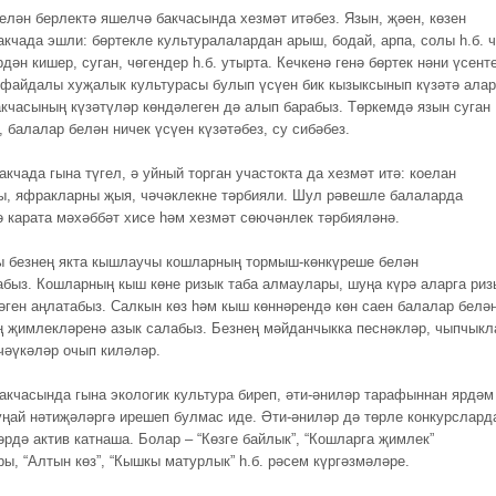
елән берлектә яшелчә бакчасында хезмәт итәбез. Язын, җәен, көзен
акчада эшли: бөртекле культуралалардан арыш, бодай, арпа, солы һ.б. ч
ән кишер, суган, чөгендер һ.б. утырта. Кечкенә генә бөртек нәни үсент
 файдалы хуҗалык культурасы булып үсүен бик кызыксынып күзәтә алар
кчасының күзәтүләр көндәлеген дә алып барабыз. Төркемдә язын суган
 балалар белән ничек үсүен күзәтәбез, су сибәбез.
кчада гына түгел, ә уйный торган участокта да хезмәт итә: коелан
ы, яфракларны җыя, чәчәклекне тәрбияли. Шул рәвешле балаларда
ә карата мәхәббәт хисе һәм хезмәт сөючәнлек тәрбияләнә.
 безнең якта кышлаучы кошларның тормыш-көнкүреше белән
быз. Кошларның кыш көне ризык таба алмаулары, шуңа күрә аларга риз
рәген аңлатабыз. Салкын көз һәм кыш көннәрендә көн саен балалар белә
 җимлекләренә азык салабыз. Безнең мәйданчыкка песнәкләр, чыпчыкл
 чәүкәләр очып киләләр.
акчасында гына экологик культура биреп, әти-әниләр тарафыннан ярдәм
уңай нәтиҗәләргә ирешеп булмас иде. Әти-әниләр дә төрле конкурслард
әрдә актив катнаша. Болар – “Көзге байлык”, “Кошларга җимлек”
ы, “Алтын көз”, “Кышкы матурлык” һ.б. рәсем күргәзмәләре.