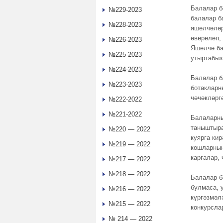
Балалар б
№229-2023
балалар б
№228-2023
яшелчәләрд
әверелеп,
№226-2023
Яшелчә ба
№225-2023
утыртабыз,
№224-2023
Балалар ба
№223-2023
ботакларн
чәчәкләрг
№222-2022
№221-2022
Балаларны
таныштыра
№220 — 2022
куярга ки
№219 — 2022
кошларның
каргалар,
№217 — 2022
№218 — 2022
Балалар б
булмаса, 
№216 — 2022
күргәзмәл
№215 — 2022
конкурслар
№ 214 — 2022