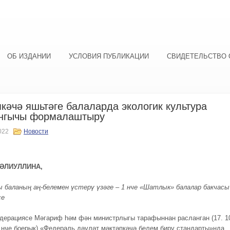
ОБ ИЗДАНИИ
УСЛОВИЯ ПУБЛИКАЦИИ
СВИДЕТЕЛЬСТВО 
кәчә яшьтәге балаларда экологик культура
нгычы формалаштыру
022
Новости
ХӘЛИУЛЛИНА,
 баланың аң-белемен үстерү үзәге – 1 нче «Шатлык» балалар бакчасы
се
дерациясе Мәгариф һәм фән министрлыгы тарафыннан расланган (17. 1
5 нче боерык) «Федераль дәүләт мәктәпкәчә белем бирү стандарты»нда