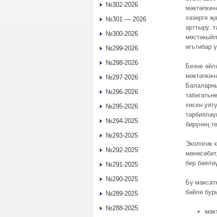
№302-2026
мәктәпкәч
хәзерге җ
№301 — 2026
арттыру, 
№300-2026
мөстәкыйл
игътибар ү
№299-2026
№298-2026
Безне әйл
мәктәпкәч
№297-2026
Балаларны
№296-2026
табигатьне
хисен уят
№295-2026
тәрбияләү
№294-2025
бирүнең т
№293-2025
Экологик к
№292-2025
мөнәсәбәт
бер бәялә
№291-2025
№290-2025
Бу максат
бәйле бур
№289-2025
№288-2025
мәк