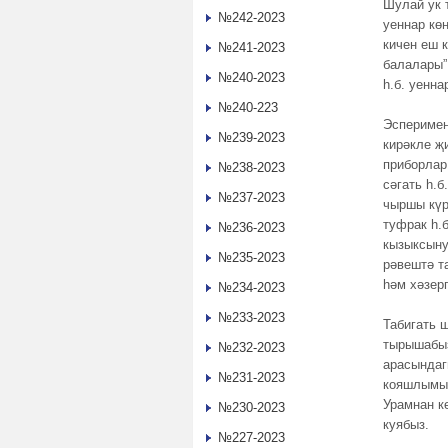
Шулай ук 
№242-2023
уеннар кө
кичен еш 
№241-2023
балалары”,
№240-2023
һ.б. уенн
№240-223
Эсперимен
№239-2023
кирәкле җ
приборлар
№238-2023
сәгать һ.
№237-2023
чыршы күр
туфрак һ.
№236-2023
кызыксыну
№235-2023
рәвештә т
һәм хәзер
№234-2023
№233-2023
Табигать 
тырышабыз
№232-2023
арасындаг
№231-2023
кояшлымы,
Урамнан к
№230-2023
куябыз.
№227-2023