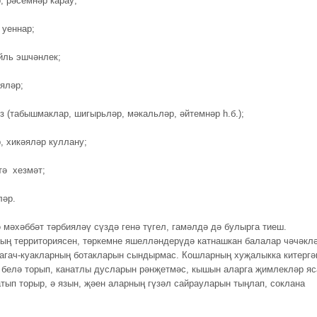
, рәсемнәр карау;
 уеннар;
йль эшчәнлек;
ияләр;
үз (табышмаклар, шигырьләр, мәкальләр, әйтемнәр һ.б.);
, хикәяләр куллану;
тә хезмәт;
ләр.
ә мәхәббәт тәрбияләү сүздә генә түгел, гамәлдә дә булырга тиеш.
ың территориясен, төркемне яшелләндерүдә катнашкан балалар чәчәкл
 агач-куакларның ботакларын сындырмас. Кошларның хуҗалыкка китергә
белә торып, канатлы дусларын рәнҗетмәс, кышын аларга җимлекләр яс
тып торыр, ә язын, җәен аларның гүзәл сайрауларын тыңлап, соклана