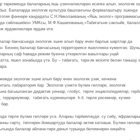
ар төркемендә балаларның яшь үзенчәлекләрен исәпкә алып, экологик э
быз. Балаларда экологик культура башлангычы формалаштыру эшендә
агогия фәннәре кандидаты С.Н.Николаеваның «Яшь эколог» программасы
лдә сөйләшәбез» УМКсы, М.Ф.Кашапованың «Табигатьне саклыйк, балала
дик ярдәмлекләре ярдәм итә.
лалар бакчасында экологик эшне алып бару өчен барлык шартлар да
н. Безнең балалар бакчасының территориясе яшеллеккә күмелгән. Шун
ларның саф һавада режим буенча үткәрелгән вакытлары уңай
атта, яшел зонабызда үтә. Бу – табигать, тирә-як мохите белән танышу 
ара.
ркемдә экологик эшне алып бару өчен экологик үзәк, кечкенә
нталь лабаратория бар. Экологик үзәктә бүлмә гөлләре, экологик
ына багышланган дидактик уеннар, глобус, төрле энциклопедияләр, герб
, террариумнар, табигать күренешләре һ.б. төрле рәсемнәр, күчмә-
 бар.
здә төрле бүлмә гөлләре үсә. Аларны тәрбияләүдә: су сибү, яфраклар
занны сөртү, төпләрен йомшартуда балалар актив катнаша. Бүлмә гөллә
кытында балалар әйләнә-тирә дөнья турында белемнәрен киңәйтә.