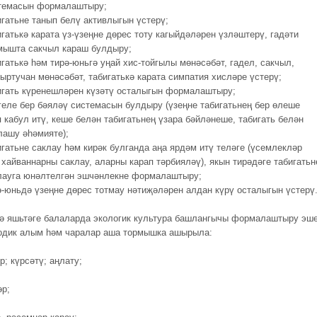
темасын формалаштыру;
игатьне танып белү активлыгын үстерү;
игатькә карата үз-үзеңне дөрес тоту кагыйдәләрен үзләштерү, гадәти
мышта сакчыл караш булдыру;
игатькә һәм тирә-юньгә уңай хис-тойгылы мөнәсәбәт, гадел, сакчыл,
гыртучан мөнәсәбәт, табигатькә карата симпатия хисләре үстерү;
игать күренешләрен күзәтү осталыгын формалаштыру;
геле бер бәяләү системасын булдыру (үзеңне табигатьнең бер өлеше
п кабул итү, кеше белән табигатьнең үзара бәйләнеше, табигать белән
лашу әһәмияте);
игатьне саклау һәм кирәк булганда аңа ярдәм итү теләге (үсемлекләр
 хайваннарны саклау, аларны карап тәрбияләү), якын тирәдәге табигатьн
лауга юнәлтелгән эшчәнлекне формалаштыру;
ә-юньдә үзеңне дөрес тотмау нәтиҗәләрен алдан күрү осталыгын үстерү
ә яшьтәге балаларда экологик культура башлангычы формалаштыру эш
одик алым һәм чаралар аша тормышка ашырыла:
р; күрсәтү; аңлату;
әр;