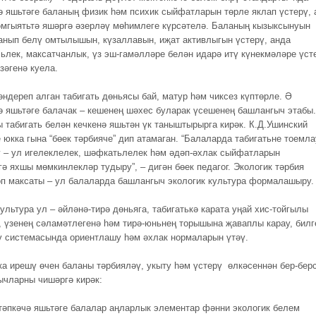
ә яшьтәге баланың физик һәм психик сыйфатларын төрле яклап үстерү, 
әмгыятьтә яшәргә әзерләү мөһимлеге күрсәтелә. Баланың кызыксынуын
танып белү омтылышын, күзаллавын, иҗат активлыгын үстерү, анда
ьлек, максатчанлык, үз эш-гамәлләре белән идарә итү күнекмәләре үст
зәгенә куела.
әндереп алган табигать дөньясы бай, матур һәм чиксез күптөрле. Ә
ә яшьтәге балачак – кешенең шәхес буларак үсешенең башлангыч этабы.
 табигать белән кечкенә яшьтән үк таныштырырга кирәк. К.Д.Ушинский
 юкка гына “бөек тәрбияче” дип атамаган. “Балаларда табигатьне тоемла
у – ул игелеклелек, шәфкатьлелек һәм әдәп-әхлак сыйфатларын
гә яхшы мөмкинлекләр тудыру”, – дигән бөек педагог. Экологик тәрбия
өп максаты – ул балаларда башлангыч экологик культура формалашыру.
ультура ул – әйләнә-тирә дөньяга, табигатькә карата уңай хис-тойгылы
, үзенең сәламәтлегенә һәм тирә-юньнең торышына җаваплы карау, билг
ү системасында ориентлашу һәм әхлак нормаларын үтәү.
ка ирешү өчен баланы тәрбияләү, укыту һәм үстерү өлкәсеннән бер-бер
ычларны чишәргә кирәк:
тәпкәчә яшьтәге балалар аңларлык элементар фәнни экологик белем