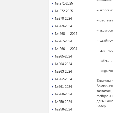
– китаплар
№ 271-2025
– экологик
№ 272-2025
№270-2024
– мөстәкы
№269-2024
– экскурс
№ 268 — 2024
– әдәби с
№267-2024
№ 266 — 2024
– әкиятләр
№265-2024
– табигать
№264-2024
– тәҗрибә
№263-2024
№262-2024
Табигатьк
Бакчабызн
№261-2024
таптамас,
№260-2024
файдасын 
даими аша
№259-2024
белер.
№258-2024