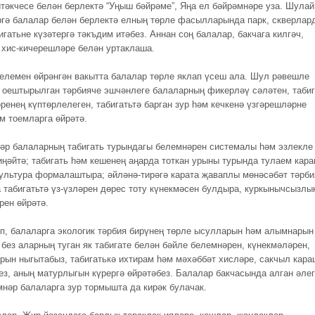
тәкчесе белән берлектә “Уңыш бәйрәме”, Яңа ел бәйрәмнәре уза. Шулай
ргә балалар белән берлектә елның төрле фасылларында парк, скверлар
игатьне күзәтергә тәкъдим итәбез. Аннан соң балалар, бакчага килгәч,
 хис-кичерешләре белән уртаклаша.
белемен өйрәнгән вакытта балалар төрле яклап үсеш ала. Шул рәвешле
оештырылган тәрбияче эшчәнлеге балаларның фикерләү сәләтен, табиг
ренең күптөрлелеген, табигатьтә барган зур һәм кечкенә үзгәрешләрне
әм тоемларга өйрәтә.
әр балаларның табигать турындагы белемнәрен системалы һәм эзлекле
иңәйтә; табигать һәм кешенең аңарда тоткан урыны турында тулаем кара
культура формалаштыра; әйләнә-тирәгә карата җаваплы мөнәсәбәт тәрби
 табигатьтә үз-үзләрен дөрес тоту күнекмәсен булдыра, куркынычсызлы
рен өйрәтә.
п, балаларга экологик тәрбия бирүнең төрле ысулларын һәм алымнарын
 без аларның туган як табигате белән бәйле белемнәрен, күнекмәләрен,
рын ныгытабыз, табигатькә ихтирам һәм мәхәббәт хисләре, сакчыл кара
ез, аның матурлыгын күрергә өйрәтәбез. Балалар бакчасында алган әле
мнәр балаларга зур тормышта да кирәк булачак.