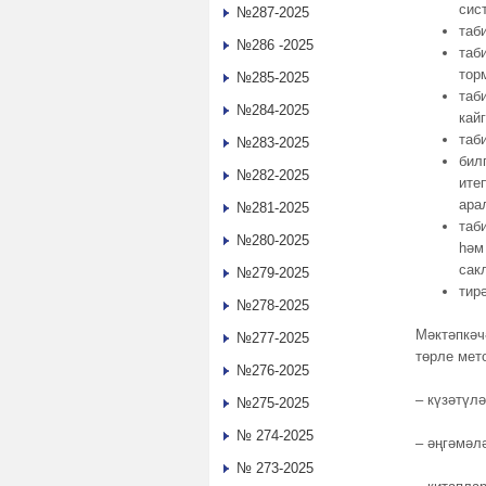
сис
№287-2025
таб
№286 -2025
таб
тор
№285-2025
таб
№284-2025
кай
таб
№283-2025
бил
№282-2025
ите
ара
№281-2025
таб
№280-2025
һәм
сак
№279-2025
тир
№278-2025
Мәктәпкәч
№277-2025
төрле мет
№276-2025
– күзәтүлә
№275-2025
№ 274-2025
– әңгәмәл
№ 273-2025