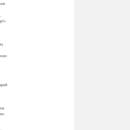
шне
,
р!»
ың
өчен
арий
ына
рен