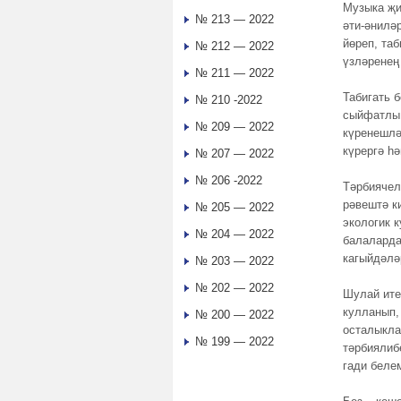
Музыка җи
№ 213 — 2022
әти-әнилә
йөреп, таб
№ 212 — 2022
үзләренең
№ 211 — 2022
Табигать 
№ 210 -2022
сыйфатлы 
№ 209 — 2022
күренешлә
күрергә һ
№ 207 — 2022
№ 206 -2022
Тәрбиячел
рәвештә к
№ 205 — 2022
экологик 
№ 204 — 2022
балаларда
кагыйдәлә
№ 203 — 2022
№ 202 — 2022
Шулай ите
кулланып,
№ 200 — 2022
осталыкла
№ 199 — 2022
тәрбиялиб
гади беле