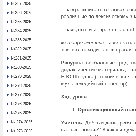
№287-2025
– разграничивать в словах со
№286 -2025
различные по лексическому зн
№285-2025
– находить и исправлять ошиб
№284-2025
№283-2025
метапредметные:
извлекать
текстов, находить и исправля
№282-2025
№281-2025
Ресурсы
: вербальные средств
№280-2025
дидактические материалы, тол
Н.Ю.Шведова); технические ср
№279-2025
мультимедийный проектор).
№278-2025
№277-2025
Ход урока
№276-2025
I
.
Организационный этап
№275-2025
№ 274-2025
Учитель.
Добрый день, ребята!
вас настроение? А как вы дума
№ 273-2025