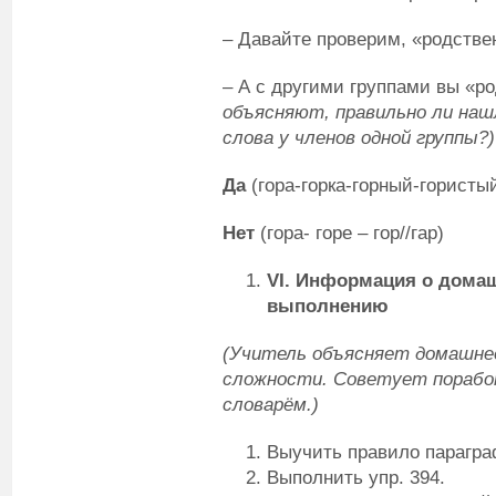
– Давайте проверим, «родстве
– А с другими группами вы «р
объясняют, правильно ли нашл
слова у членов одной группы?)
Да
(гора-горка-горный-гористы
Нет
(гора- горе – гор//гар)
VI
.
Информация о домашн
выполнению
(Учитель объясняет домашнее
сложности. Советует порабо
словарём.)
Выучить правило парагра
Выполнить упр. 394.