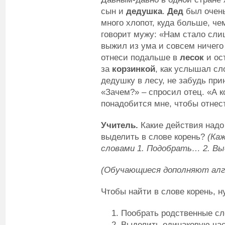
сын и
дедушка
.
Дед
был очен
много хлопот, куда больше, че
говорит мужу: «Нам стало сли
выжил из ума и совсем ничего
отнеси подальше в
лесок
и ос
за
корзинкой
, как услышал сл
дедушку в лесу, не забудь пр
«Зачем?» – спросил отец. «А к
понадобится мне, чтобы отнес
Учитель.
Какие действия надо
выделить в слове корень?
(Каж
словами 1. Подобрать… 2. В
(Обучающиеся дополняют алг
Чтобы найти в слове корень, н
Пообрать родственные сл
Выделить одинаковую час