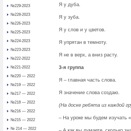
Я у дуба.
№229-2023
№228-2023
Я у зуба.
№226-2023
Я у слов и у цветов.
№225-2023
№224-2023
Я упрятан в темноту.
№223-2023
Я не в верх, а вниз расту.
№222-2022
3-я группа
№221-2022
№220 — 2022
Я – главная часть слова.
№219 — 2022
Я значение слова создаю.
№217 — 2022
№218 — 2022
(На доске ребята из каждой г
№216 — 2022
– На уроке мы будем изучать 
№215 — 2022
№ 214 — 2022
– А как вы думаете, сколько з