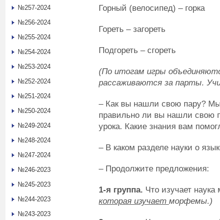
Горный (велосипед) – горка
№257-2024
№256-2024
Гореть – загореть
№255-2024
Подгореть – сгореть
№254-2024
№253-2024
(По итогам игры объединяются
№252-2024
рассаживаются за парты. Учи
№251-2024
– Как вы нашли свою пару? Мы
№250-2024
правильно ли вы нашли свою п
урока. Какие знания вам помог
№249-2024
№248-2024
– В каком разделе науки о язы
№247-2024
– Продолжите предложения:
№246-2023
№245-2023
1-я группа.
Что изучает наука
№244-2023
которая изучает
морфемы.)
№243-2023