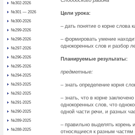
Слободского района
№302-2026
№301 — 2026
Цели урока:
№300-2026
– дать понятие о корне слова 
№299-2026
– формировать умение находит
№298-2026
однокоренных слов и разбор ле
№297-2026
№296-2026
Планируемые результаты:
№295-2026
предметные:
№294-2025
–
знать определение корня сло
№293-2025
№292-2025
– знать, что в корне заключен
№291-2025
однокоренных слов, что однок
одной части речи, и разных ча
№290-2025
№289-2025
– правильно выделять корень 
№288-2025
относящиеся к разным частям 