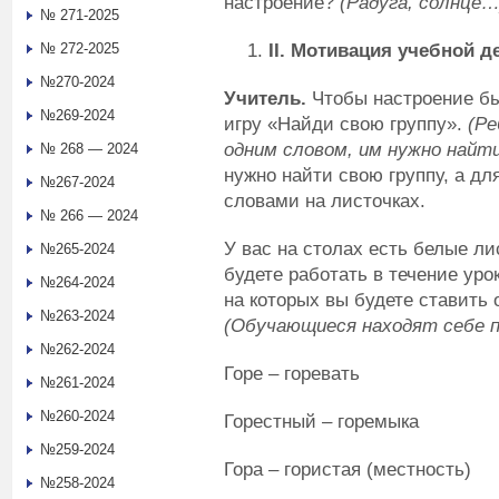
настроение?
(Радуга, солнце…
№ 271-2025
II
.
Мотивация учебной д
№ 272-2025
№270-2024
Учитель.
Чтобы настроение бы
№269-2024
игру «Найди свою группу».
(Ре
одним словом, им нужно найти
№ 268 — 2024
нужно найти свою группу, а дл
№267-2024
словами на листочках.
№ 266 — 2024
У вас на столах есть белые ли
№265-2024
будете работать в течение урок
№264-2024
на которых вы будете ставить 
№263-2024
(Обучающиеся находят себе п
№262-2024
Горе – горевать
№261-2024
№260-2024
Горестный – горемыка
№259-2024
Гора – гористая (местность)
№258-2024