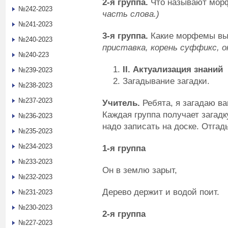
2-я группа.
Что называют мо
№242-2023
часть слова.)
№241-2023
3-я группа.
Какие морфемы вы
№240-2023
приставка, корень суффикс, о
№240-223
II
. Актуализация знаний
№239-2023
Загадывание загадки.
№238-2023
№237-2023
Учитель.
Ребята, я загадаю ва
Каждая группа получает загадк
№236-2023
надо записать на доске. Отгад
№235-2023
№234-2023
1-я группа
№233-2023
Он в землю зарыт,
№232-2023
Дерево держит и водой поит.
№231-2023
№230-2023
2-я группа
№227-2023