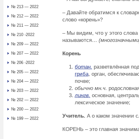
№ 213 — 2022
– Давайте обратимся к словар
№ 212 — 2022
слово «корень»?
№ 211 — 2022
– Мы видим, что у этого слова
№ 210 -2022
называются…
(многозначными
№ 209 — 2022
Корень
№ 207 — 2022
№ 206 -2022
ботан
.
разветвлённая по
№ 205 — 2022
гриба
, орган, обеспечива
почве;
№ 204 — 2022
обычно мн.ч.
родословная
№ 203 — 2022
лингв.
основная, централ
№ 202 — 2022
лексическое значение;
№ 200 — 2022
Учитель.
А о каком значении с
№ 199 — 2022
КОРЕНЬ – это главная значима