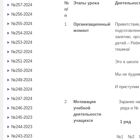
№
Этапы урока
Деятельнос
№257-2024
п/
№256-2024
п
№255-2024
1
Организационный
Приветствие,
момент
подготовлен
№254-2024
занятию, ор
№253-2024
детей.– Ребя
тишина!
№252-2024
№251-2024
Это в школе 
№250-2024
Мы не будем 
№249-2024
И приступим 
№248-2024
№247-2024
2
Мотивация
Заранее н
№246-2023
учебной
ряда и № 
деятельности
№245-2023
учащихся
1 ряд
№244-2023
№243-2023
№1
№2