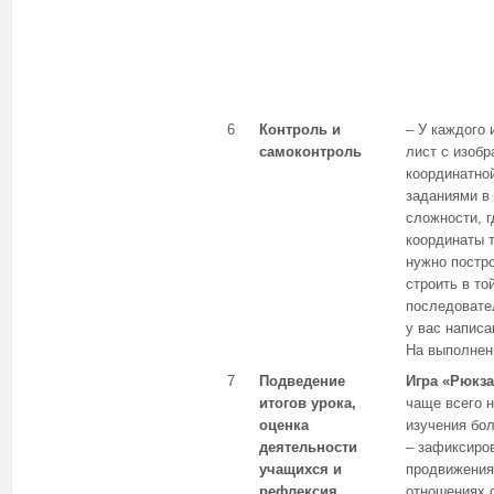
6
Контроль и
– У каждого 
самоконтроль
лист с изоб
координатно
заданиями в 
сложности, 
координаты т
нужно постро
строить в то
последовате
у вас написа
На выполнен
7
Подведение
Игра «Рюкза
итогов урока,
чаще всего н
оценка
изучения бо
деятельности
– зафиксиро
учащихся и
продвижения 
рефлексия
отношениях 