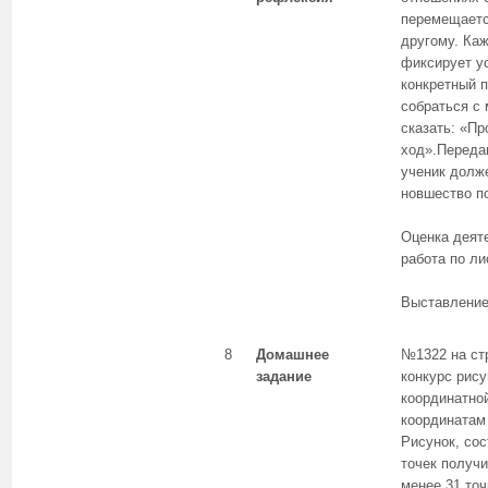
перемещается
другому. Ка
фиксирует ус
конкретный 
собраться с
сказать: «П
ход».Переда
ученик долж
новшество по
Оценка деят
работа по ли
Выставление
8
Домашнее
№1322 на ст
задание
конкурс рису
координатно
координатам
Рисунок, сос
точек получи
менее 31 точк