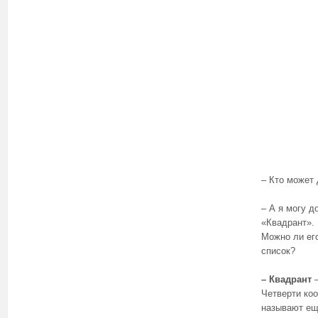
– Кто может
– А я могу д
«Квадрант». 
Можно ли ег
список?
– Квадрант
–
Четверти ко
называют ещ