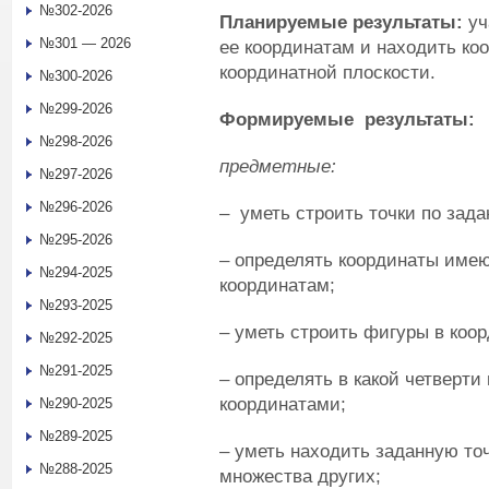
№302-2026
Планируемые результаты:
уч
№301 — 2026
ее координатам и находить ко
координатной плоскости.
№300-2026
№299-2026
Формируемые результаты:
№298-2026
предметные:
№297-2026
№296-2026
– уметь строить точки по зад
№295-2026
– определять координаты име
№294-2025
координатам;
№293-2025
– уметь строить фигуры в коо
№292-2025
№291-2025
– определять в какой четверти
координатами;
№290-2025
№289-2025
– уметь находить заданную то
№288-2025
множества других;