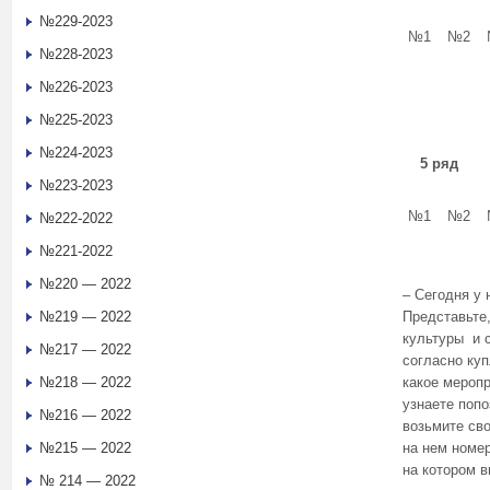
№229-2023
№1
№2
№228-2023
№226-2023
№225-2023
№224-2023
5 ряд
№223-2023
№1
№2
№222-2022
№221-2022
№220 — 2022
– Сегодня у 
№219 — 2022
Представьте
культуры и 
№217 — 2022
согласно ку
№218 — 2022
какое мероп
узнаете попо
№216 — 2022
возьмите св
№215 — 2022
на нем номер
на котором в
№ 214 — 2022