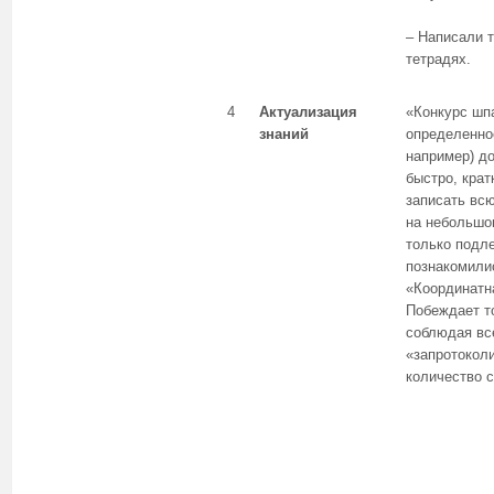
– Написали т
тетрадях.
4
Актуализация
«Конкурс шп
знаний
определенное
например) д
быстро, крат
записать вс
на небольшом
только подл
познакомили
«Координатн
Побеждает то
соблюдая вс
«запротокол
количество с