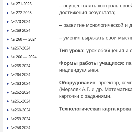
№ 271-2025
– осуществлять контроль свое
достижения результата;
№ 272-2025
№270-2024
– развитие монологической и 
№269-2024
– умения выражать свои мысл
№ 268 — 2024
№267-2024
Тип урока:
урок обобщения и 
№ 266 — 2024
Формы работы учащихся:
па
№265-2024
индивидуальная.
№264-2024
Оборудование:
проектор, ком
№263-2024
(Мерзляк А.Г. и др. Математика.
№262-2024
карточки с заданиями.
№261-2024
Технологическая карта крока
№260-2024
№259-2024
№258-2024