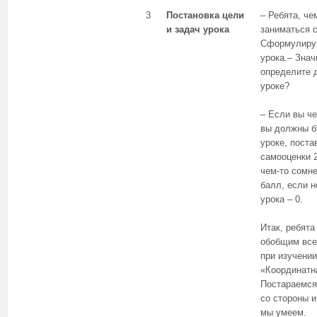
3
Постановка цели
– Ребята, ч
и задач урока
заниматься с
Сформулируй
урока.– Знач
определите 
уроке?
– Если вы че
вы должны б
уроке, поста
самооценки 2
чем-то сомне
балл, если н
урока – 0.
Итак, ребята
обобщим все
при изучени
«Координатн
Постараемся
со стороны и
мы умеем.