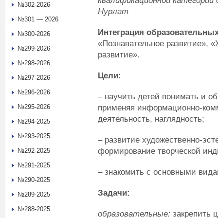
квалификационной категории 
№302-2026
Нурлат
№301 — 2026
Интеграция образовательных
№300-2026
«Познавательное развитие», «
№299-2026
развитие».
№298-2026
Цели:
№297-2026
№296-2026
– научить детей понимать и об
применяя информационно-комм
№295-2026
деятельность, наглядность;
№294-2025
№293-2025
– развитие художественно-эст
формирование творческой инд
№292-2025
№291-2025
– знакомить с основными вида
№290-2025
Задачи:
№289-2025
№288-2025
образовательные:
закрепить ц