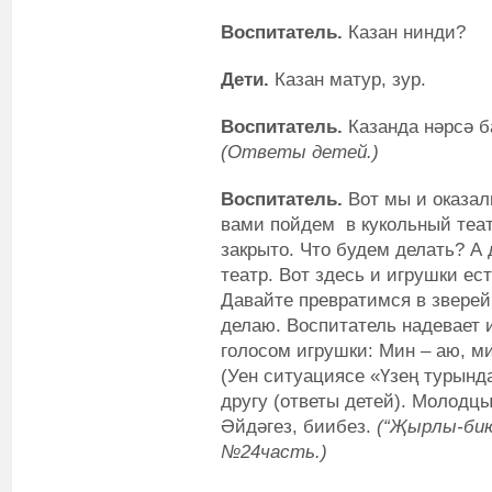
Воспитатель.
Казан нинди?
Дети.
Казан матур, зур.
Воспитатель.
Казанда нәрсә ба
(Ответы детей.)
Воспитатель.
Вот мы и оказал
вами пойдем в кукольный теат
закрыто. Что будем делать? А
театр. Вот здесь и игрушки ес
Давайте превратимся в зверей и
делаю. Воспитатель надевает и
голосом игрушки: Мин – аю, ми
(Уен ситуациясе «Үзең турында
другу (ответы детей). Молодц
Әйдәгез, биибез.
(“Җырлы-биюл
№24часть.)