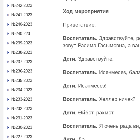
№242-2023
Ход мероприятия
№241-2023
Приветствие.
№240-2023
№240-223
Воспитател
ь.
Здравствуйте, р
№239-2023
зовут Расима Гасымовна, а ва
№238-2023
Дети.
Здравствуйте.
№237-2023
№236-2023
Воспитатель.
Исәнмесез, бала
№235-2023
Дети.
Исәнмесез!
№234-2023
Воспитатель.
Хәлләр ничек?
№233-2023
№232-2023
Дети.
Әйбәт, рәхмәт.
№231-2023
Воспитатель.
Я очень рада вид
№230-2023
№227-2023
Дети.
Да