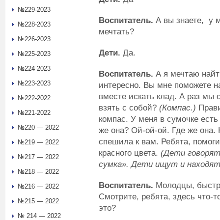
№229-2023
Воспитатель.
А вы знаете, у 
№228-2023
мечтать?
№226-2023
Дети.
Да.
№225-2023
№224-2023
Воспитатель.
А я мечтаю найт
№223-2023
интересно. Вы мне поможете н
вместе искать клад. А раз мы 
№222-2022
взять с собой?
(Компас.)
Прави
№221-2022
компас. У меня в сумочке есть 
№220 — 2022
же она? Ой-ой-ой. Где же она. 
спешила к вам. Ребята, помоги
№219 — 2022
красного цвета.
(Дети говорят
№217 — 2022
сумка». Дети ищут и находят
№218 — 2022
Воспитатель.
Молодцы, быстро
№216 — 2022
Смотрите, ребята, здесь что-т
№215 — 2022
это?
№ 214 — 2022