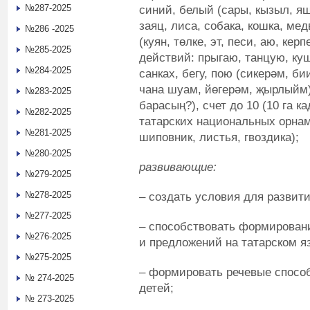
№287-2025
синий, белый (сары, кызыл, яш
заяц, лиса, собака, кошка, мед
№286 -2025
(куян, төлке, эт, песи, аю, керп
№285-2025
действий: прыгаю, танцую, куш
№284-2025
санках, бегу, пою (сикерәм, б
чана шуам, йөгерәм, җырлыйм)
№283-2025
барасың?), счет до 10 (10 га к
№282-2025
татарских национальных орнам
№281-2025
шиповник, листья, гвоздика);
№280-2025
развивающие:
№279-2025
№278-2025
– создать условия для развити
№277-2025
– способствовать формирован
№276-2025
и предложений на татарском я
№275-2025
– формировать речевые спосо
№ 274-2025
детей;
№ 273-2025