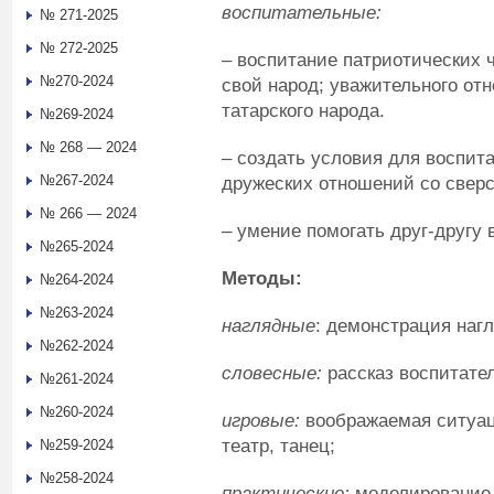
в
оспитательные:
№ 271-2025
№ 272-2025
– воспитание патриотических ч
№270-2024
свой народ; уважительного от
татарского народа.
№269-2024
№ 268 — 2024
– создать условия для воспита
№267-2024
дружеских отношений со свер
№ 266 — 2024
– умение помогать друг-другу 
№265-2024
Методы:
№264-2024
№263-2024
наглядные
: демонстрация наг
№262-2024
словесные:
рассказ воспитател
№261-2024
№260-2024
игровые:
воображаемая ситуаци
театр, танец;
№259-2024
№258-2024
практические:
моделирование