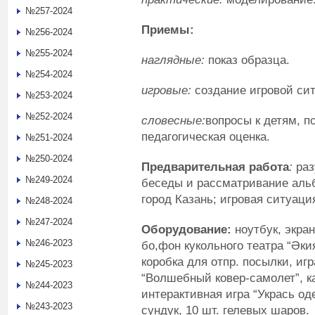
№257-2024
Приемы:
№256-2024
№255-2024
наглядные:
показ образца.
№254-2024
игровые:
создание игровой си
№253-2024
№252-2024
словесные:
вопросы к детям, п
педагогическая оценка.
№251-2024
№250-2024
Предварител
ьная работа
:
раз
№249-2024
беседы и рассматривание альб
город Казань; игровая ситуаци
№248-2024
№247-2024
Оборудование:
ноутбук, экран
№246-2023
бо,фон кукольного театра “Әки
коробка для отпр. посылки, игр
№245-2023
“Волшебный ковер-самолет”, ка
№244-2023
интерактивная игра “Укрась оде
№243-2023
сундук, 10 шт. гелевых шаров.