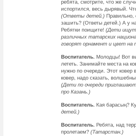
ребята, смотрите, что же слу
испортился, весь дырявый. Чт
(Ответы детей.)
Правильно, 
зашить? (Ответы детей.) А у на
Ребятки поищите!
(Дети ищут 
различных татарских национа
говорят орнамент и цвет на 
Воспитатель.
Молодцы! Вот вы
лететь. Занимайте места на ко
нужно по очереди. Этот ковер 
ковер, надо сказать, волшебны
(Дети по очереди приглашают 
про Казань.)
Воспитатель.
Кая барасың? К
детей.)
Воспитатель.
Ребята, над тер
пролетаем?
(Татарстан.)