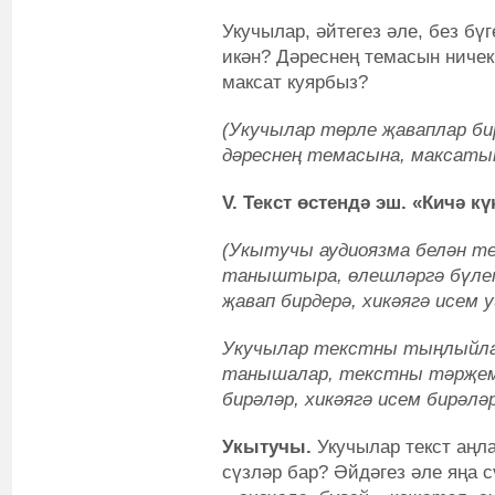
Укучылар, әйтегез әле, без бү
икән? Дәреснең темасын ничек
максат куярбыз?
(Укучылар төрле җаваплар б
дәреснең темасына, максаты
V. Текст өстендә эш. «Кичә к
(Укытучы аудиоязма белән т
таныштыра, өлешләргә бүлеп
җавап бирдерә, хикәягә исем 
Укучылар текстны тыңлыйлар,
танышалар, текстны тәрҗемә
бирәләр, хикәягә исем бирәләр
Укытучы.
Укучылар текст аңл
сүзләр бар? Әйдәгез әле яңа 