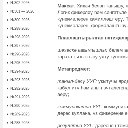
№302-2026
Максат
. Хикәя белән танышу,
№301 — 2026
Логик фикерләү һәм сәнгатьле 
күнекмәләрен камилләштерү. Т
№300-2026
күнекмәләрен формалаштыру
.
№299-2026
№298-2026
Планлаштырылган нәтиҗәлә
№297-2026
шәхескә кагылышлы:
белем а
№296-2026
карата кызыксыну уяту күнек
№295-2026
Метапредмет:
№294-2025
№293-2025
танып-белү УУГ:
укытучы ярд
кабул итү һәм аның эчтәлеген
№292-2025
аеру;
№291-2025
№290-2025
коммуникатив УУГ:
коммуника
дөрес куллана, үз фикереңне 
№289-2025
№288-2025
регулятив УУГ:
дәреснең тем