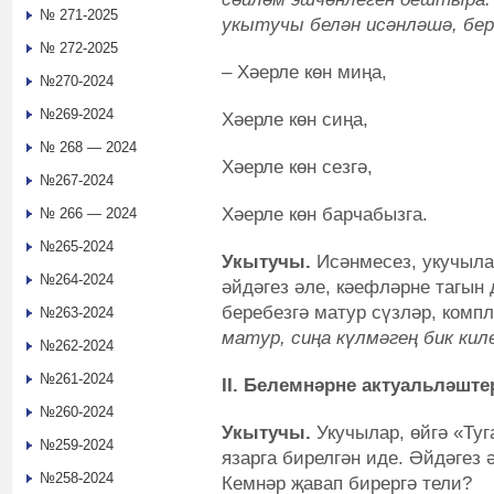
№ 271-2025
укытучы белән исәнләшә, бер
№ 272-2025
– Хәерле көн миңа,
№270-2024
№269-2024
Хәерле көн сиңа,
№ 268 — 2024
Хәерле көн сезгә,
№267-2024
Хәерле көн барчабызга.
№ 266 — 2024
№265-2024
Укытучы.
Исәнмесез, укучылар
№264-2024
әйдәгез әле, кәефләрне тагын 
беребезгә матур сүзләр, комп
№263-2024
матур, сиңа күлмәгең бик ки
№262-2024
№261-2024
II. Белемнәрне актуальләште
№260-2024
Укытучы.
Укучылар, өйгә «Туг
№259-2024
язарга бирелгән иде. Әйдәгез 
№258-2024
Кемнәр җавап бирергә тели?