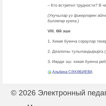
– Кто встретил трудности? В 
(Укучылар үз фикерләрен әйтә
билгеләр куела.)
VIII. Өй эше
1. Хикәя буенча сораулар төзер
2. Диалогны тулыландырырга (2
3. Иҗади эш: хикәя буенча реб
Альбина СӘХӘБИЕВА
© 2026 Электронный педа