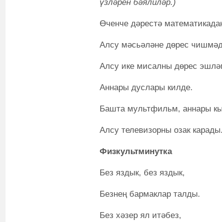
үзләрен бәялиләр.)
Өченче дәрестә математикада
Алсу мәсьәләне дөрес чишмәд
Алсу ике мисалны дөрес эшлә
Аннары дуслары килде.
Башта мультфильм, аннары кы
Алсу телевизорны озак карады
Физкультминутка
Без яздык, без яздык,
Безнең бармаклар талды.
Без хәзер ял итәбез,