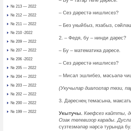
– Бу – татар теле дәресе.
№ 213 — 2022
– Сез дәрестә нишлисез?
№ 212 — 2022
№ 211 — 2022
– Без укыйбыз, язабыз, сөйлә
№ 210 -2022
2. – Федя, бу – нинди дәрес?
№ 209 — 2022
– Бу – математика дәресе.
№ 207 — 2022
№ 206 -2022
– Сез дәрестә нишлисез?
№ 205 — 2022
– Мисал эшлибез, мәсьәлә чи
№ 204 — 2022
№ 203 — 2022
(Укучылар диалоглар төзи, па
№ 202 — 2022
3. Дәреснең темасына, максат
№ 200 — 2022
№ 199 — 2022
Укытучы.
Кәефсез кайтты, д
Озак телевизор карады. Дусла
сүзтезмәләр нәрсә турында б