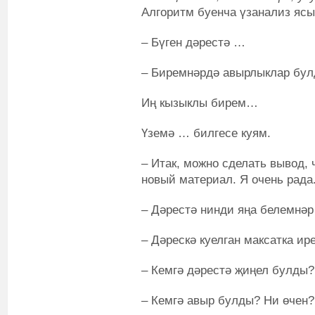
Алгоритм буенча үзанализ яс
– Бүген дәрестә …
– Биремнәрдә авырлыклар бу
Иң кызыклы бирем…
Үземә … билгесе куям.
– Итак, можно сделать вывод,
новый материал. Я очень рада
– Дәрестә нинди яңа белемнәр
– Дәрескә куелган максатка и
– Кемгә дәрестә җиңел булды?
– Кемгә авыр булды? Ни өчен?