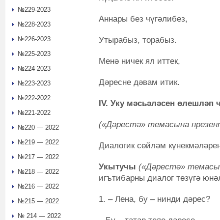
№229-2023
Аннары без чүгәлибез,
№228-2023
Утырабыз, торабыз.
№226-2023
№225-2023
Менә ничек ял иттек,
№224-2023
Дәресне дәвам итик.
№223-2023
№222-2022
IV. Уку мәсьәләсен өлешләп 
№221-2022
(«Дәрестә» темасына презен
№220 — 2022
№219 — 2022
Диалогик сөйләм күнекмәләре
№217 — 2022
Укытучы
(«Дәрестә» темасын
№218 — 2022
игътибарны диалог төзүгә юнә
№216 — 2022
1. – Лена, бу – нинди дәрес?
№215 — 2022
№ 214 — 2022