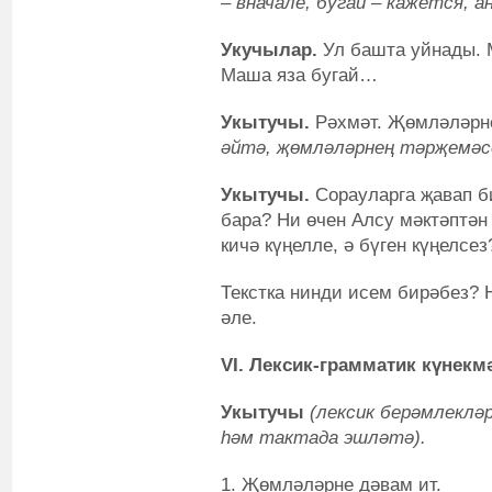
– вначале, бугай – кажется, а
Укучылар.
Ул башта уйнады. М
Маша яза бугай…
Укытучы.
Рәхмәт. Җөмләләрне
әйтә, җөмләләрнең тәрҗемә
Укытучы.
Сорауларга җавап би
бара? Ни өчен Алсу мәктәптән
кичә күңелле, ә бүген күңелсез
Текстка нинди исем бирәбез? 
әле.
VI. Лексик-грамматик күнек
Укытучы
(лексик берәмлеклә
һәм тактада эшләтә).
1. Җөмләләрне дәвам ит.