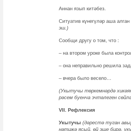
Аннан язып китәбез.
Ситуатив күнегүләр аша алган
эш.)
Сообщи другу о том, что :
– на втором уроке была контро
– она неправильно решила зад
– вчера было весело…
(Укытучы төркемнәрдә хикәян
рәсем буенча эчтәлеген сөйл
VII. Рефлексия
Укытучы
(дәрестә туган авы
нәтиҗә ясый, өй эше бирә, ук