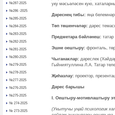
№287-2025
уку мәсьәләсен кую, хаталарны
№286 -2025
Дәреснең тибы:
яңа белемнә
№285-2025
Төп төшенчәләр:
дәрес темас
№284-2025
№283-2025
Предметара бәйләнеш:
татар 
№282-2025
Эшне оештыру:
фронталь, төр
№281-2025
№280-2025
Чыганаклар:
дәреслек (Хәйдәр
Гыйниятуллина Л.А. Татар теле.
№279-2025
№278-2025
Җиһазлау:
проектор, презента
№277-2025
Дәрес барышы
№276-2025
№275-2025
I
.
Оештыру-мотивлаштыру э
№ 274-2025
(Укытучы уңай психологик х
№ 273-2025
сөйләм эшчәнлеген оештыра