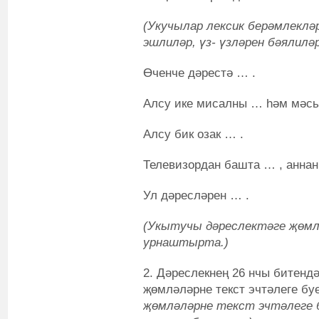
(Укучылар лексик берәмлекләр
эшлиләр, үз- үзләрен бәялиләр
Өченче дәрестә … .
Алсу ике мисалны … һәм мәсь
Алсу бик озак … .
Телевизордан башта … , аннан
Ул дәресләрен … .
(Укытучы дәреслектәге җөмл
урнаштырта.)
2.
Дәреслекнең 26 нчы битендәг
җөмләләрне текст эчтәлеге бу
җөмләләрне текст эчтәлеге 