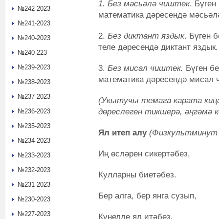
1. Без мәсьәлә чиштек
. Бүген
№242-2023
математика дәресендә мәсьәл
№241-2023
2.
Без диктант яздык
. Бүген 
№240-2023
теле дәресендә диктант яздык.
№240-223
3.
Без мисал чиштек.
Бүген бе
№239-2023
математика дәресендә мисал 
№238-2023
№237-2023
(Укытучы темага карата киң
дөреслеген тикшерә, әңгәмә к
№236-2023
№235-2023
Ял итеп алу
(Физкультминут 
№234-2023
Иң өсләрен сикертәбез,
№233-2023
№232-2023
Кулларны биетәбез.
№231-2023
Бер алга, бер янга сузып,
№230-2023
№227-2023
Күңелле ял итәбез.