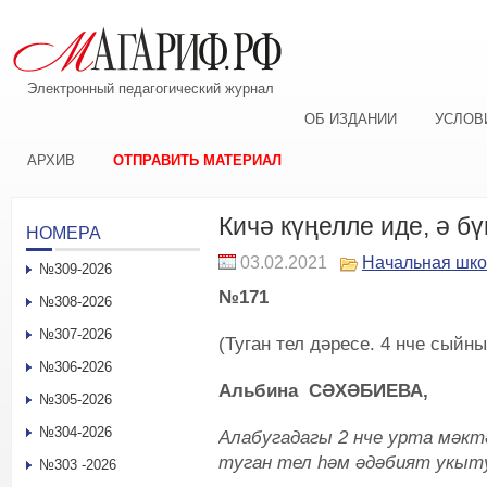
Электронный педагогический журнал
ОБ ИЗДАНИИ
УСЛОВ
АРХИВ
ОТПРАВИТЬ МАТЕРИАЛ
Кичә күңелле иде, ә бү
НОМЕРА
03.02.2021
Начальная шк
№309-2026
№171
№308-2026
№307-2026
(Туган тел дәресе. 4 нче сыйн
№306-2026
Альбина СӘХӘБИЕВА,
№305-2026
№304-2026
Алабугадагы 2 нче урта мәкт
туган тел һәм әдәбият укы
№303 -2026