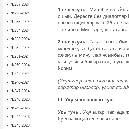
№257-2024
1 нче укучы.
Мин 4 нче сыйны
№256-2024
ошый. Дәрестә без диалоглар 
№255-2024
презентациялар карыйбыз, яңа
эшлибез. Мин тәрҗемә итәргә 
№254-2024
№253-2024
2 нче укучы.
Татар теле – бик
№252-2024
күңелле үтә. Дәрестә татарча
физкультминутлар ясыйбыз, т
№251-2024
укытучыны бик яратам, шуңа кү
№250-2024
йөрим.
№249-2024
(Укучылар өйдә язып килгән х
№248-2024
сораулар бирәләр, үзбәя ясыйл
№247-2024
III. Уку мәсьәләсен кую
№246-2023
№245-2023
Укытучы.
Укучылар, тактада 
№244-2023
буенча киңәйтеп языйк әле.
№243-2023