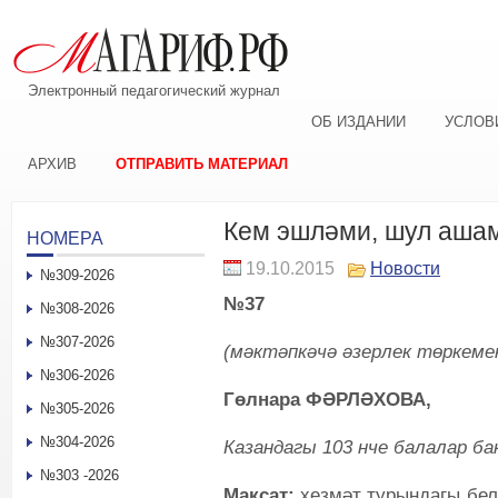
Электронный педагогический журнал
ОБ ИЗДАНИИ
УСЛОВ
АРХИВ
ОТПРАВИТЬ МАТЕРИАЛ
Кем эшләми, шул аша
НОМЕРА
19.10.2015
Новости
№309-2026
№37
№308-2026
№307-2026
(м
әктәпкәчә әзерлек төркеме
№306-2026
Гөлнара ФӘРЛӘХОВА,
№305-2026
№304-2026
Казандагы 103 нче балалар б
№303 -2026
Максат:
хезмәт турындагы бел