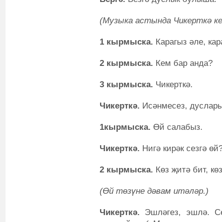
(Музыка астында Чикерткә к
1 кырмыска.
Карагыз әле, кар
2 кырмыска.
Кем бар анда?
3 кырмыска.
Чикерткә.
Чикерткә.
Исәнмесез, дуслары
1кырмыска.
Өй салабыз.
Чикерткә.
Нигә кирәк сезгә өй
2 кырмыска.
Көз җитә бит, көз
(Өй төзүне дәвам итәләр.)
Чикерткә.
Эшләгез, эшлә. С