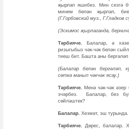
җырлап яшибез. Мин сезгә б
минем белән җырлап, 
(Г.Горбовский муз., Г.Гладков
(Эскимос җырлаганда, берничә
Тәрбияче.
Балалар, ә хәзе
ризыгыбыз чәк-чәк белән сыйл
тиеш бит. Башта аны бергәләп 
(Балалар белән бергәләп, 
сөткә манып чәкчәк ясау.)
Тәрбияче.
Менә чәк-чәк әзер 
эчәрбез. Балалар, без бү
сөйләштек?
Балалар.
Хезмәт, эш турында.
Тәрбияче.
Дөрес, балалар. Х