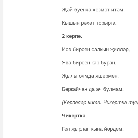
Җәй буенча хезмәт итәм,
Кышын рәхәт торырга.
2 керпе.
Исә бирсен салкын җилләр,
Ява бирсен кар буран.
Җылы оямда яшәрмен,
Беркайчан да ач булмам.
(Керпеләр китә. Чикерткә туң
Чикерткә.
Гел җырлап кына йөрдем,