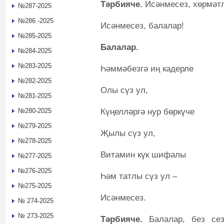
Тәрбияче.
Исәнмесез, хөрмәтл
№287-2025
№286 -2025
Исәнмесез, балалар!
№285-2025
Балалар.
№284-2025
№283-2025
Һәммәбезгә иң кадерле
№282-2025
Олы сүз ул,
№281-2025
Күңелләргә нур бөркүче
№280-2025
№279-2025
Җылы сүз ул,
№278-2025
Витамин күк шифалы
№277-2025
№276-2025
Һәм татлы сүз ул –
№275-2025
Исәнмесез.
№ 274-2025
№ 273-2025
Тәрбияче.
Балалар, без сез