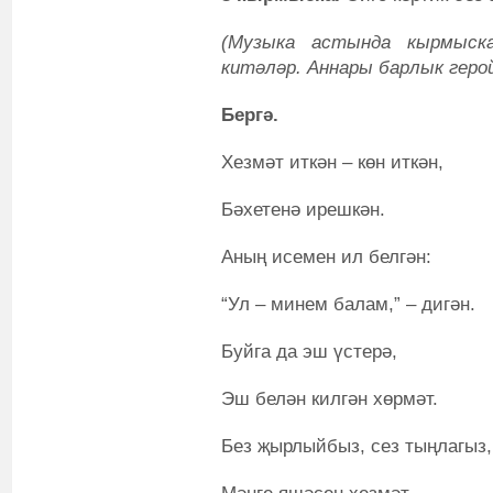
(Музыка астында кырмыск
китәләр. Аннары барлык геро
Бергә.
Хезмәт иткән – көн иткән,
Бәхетенә ирешкән.
Аның исемен ил белгән:
“Ул – минем балам,” – дигән.
Буйга да эш үстерә,
Эш белән килгән хөрмәт.
Без җырлыйбыз, сез тыңлагыз,