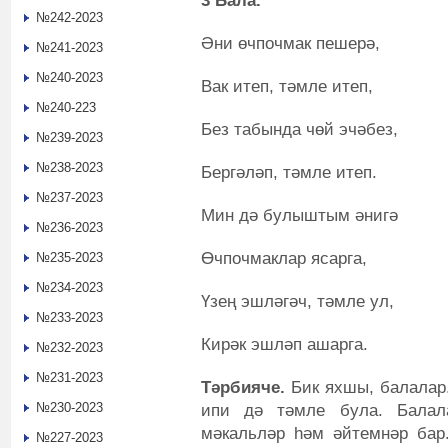
3 Бала.
№242-2023
Әни өчпочмак пешерә,
№241-2023
№240-2023
Вак итеп, тәмле итеп,
№240-223
Без табында чөй эчәбез,
№239-2023
№238-2023
Бергәләп, тәмле итеп.
№237-2023
Мин дә булыштым әнигә
№236-2023
Өчпочмаклар ясарга,
№235-2023
№234-2023
Үзең эшләгәч, тәмле ул,
№233-2023
Кирәк эшләп ашарга.
№232-2023
№231-2023
Тәрбияче.
Бик яхшы, балалар.
№230-2023
ипи дә тәмле була. Балал
мәкальләр һәм әйтемнәр бар.
№227-2023