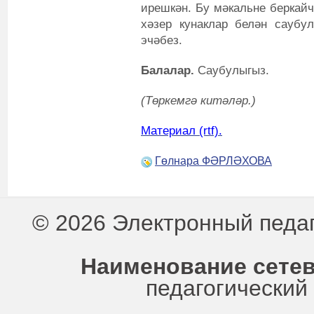
ирешкән. Бу мәкальне беркайч
хәзер кунаклар белән саубу
эчәбез.
Балалар.
Саубулыгыз.
(Төркемгә китәләр.)
Материал (rtf).
Гөлнара ФӘРЛӘХОВА
© 2026 Электронный педа
Наименование сетев
педагогически