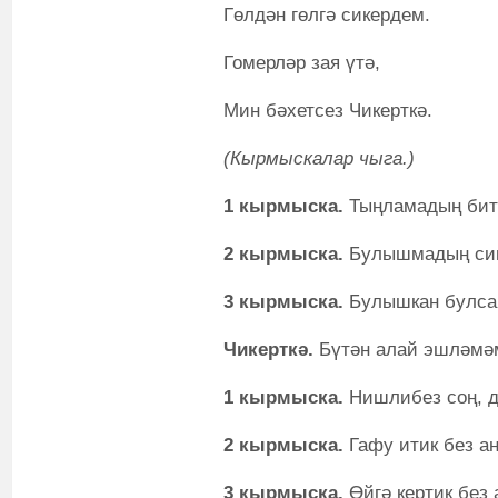
Гөлдән гөлгә сикердем.
Гомерләр зая үтә,
Мин бәхетсез Чикерткә.
(Кырмыскалар чыга.)
1 кырмыска.
Тыңламадың бит 
2 кырмыска.
Булышмадың син
3 кырмыска.
Булышкан булсаң
Чикерткә.
Бүтән алай эшләмәм
1 кырмыска.
Нишлибез соң, 
2 кырмыска.
Гафу итик без а
3 кырмыска.
Өйгә кертик без 