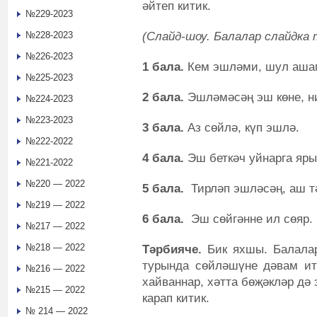
әйтеп китик.
№229-2023
(Слайд-шоу. Балалар слайдка
№228-2023
№226-2023
1 бала.
Кем эшләми, шул аша
№225-2023
2 бала.
Эшләмәсәң эш көне, н
№224-2023
№223-2023
3 бала.
Аз сөйлә, күп эшлә.
№222-2022
4 бала.
Эш беткәч уйнарга яры
№221-2022
№220 — 2022
5 бала.
Тирләп эшләсәң, аш т
№219 — 2022
6 бала.
Эш сөйгәнне ил сөяр.
№217 — 2022
№218 — 2022
Тәрбияче.
Бик яхшы. Балалар
турында сөйләшүне дәвам итә
№216 — 2022
хайваннар, хәтта бөҗәкләр дә 
№215 — 2022
карап китик.
№ 214 — 2022