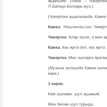
җырлыйм.
(
«Мин – чикерткә
Л.Батыр-Болгари муз.).
(Чикерткә җырлаганда, Камка 
Камка.
Нишлисең син, Чикерт
Чикерткә.
Алар эшли, ә мин 
Камка.
Көз җитә бит, көз җитә
Чикерткә.
Мин эшләргә яратм
(Музыка астында Камка китә,
керә.)
1 керпе.
Кем эшләми шул ашамый,
Мин беләм шул турыда.