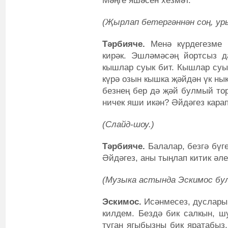
Мәңге яшәсен хезмәт.
(Җырлап бетергәннән соң, ур
Тәрбияче.
Менә күрдегезме и
кирәк. Эшләмәсәң йортсыз д
кышлар суык бит. Кышлар суы
күрә озын кышка җәйдән үк нык
безнең бер дә җәй булмый тор
ничек яши икән? Әйдәгез карап
(Слайд-шоу.)
Тәрбияче.
Балалар, безгә бүге
Әйдәгез, аны тыңлап китик әле
(Музыка астында Эскимос булы
Эскимос.
Исәнмесез, дусларым
килдем. Бездә бик салкын, ш
туган ягыбызны бик яратабыз.