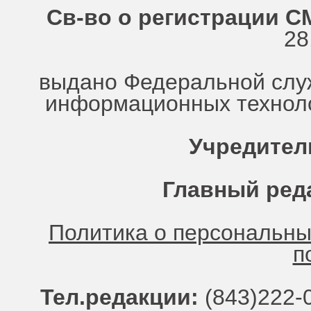
Св-во о регистрации СМ
28
выдано Федеральной служ
информационных техноло
Учредител
Главный ред
Политика о персональн
п
Тел.редакции:
(843)222-0