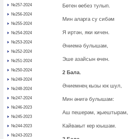
№257-2024
Бөтен өебез тулып.
№256-2024
Мин аларга су сибәм
№255-2024
Я иртән, яки кичен.
№254-2024
№253-2024
Әниемә булышам,
№252-2024
Эше азайсын өчен.
№251-2024
№250-2024
2 Бала.
№249-2024
Әниемнең кызы юк шул,
№248-2024
№247-2024
Мин әнигә булышам:
№246-2023
Аш пешерәм, җыештырам,
№245-2023
Кайвакыт кер юышам.
№244-2023
№243-2023