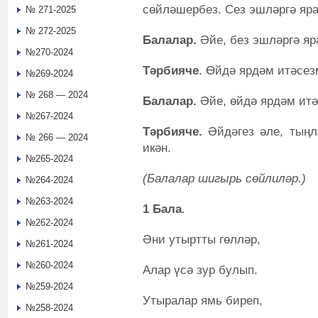
сөйләшербез. Сез эшләргә яр
№ 271-2025
№ 272-2025
Балалар.
Әйе, без эшләргә яр
№270-2024
Тәрбияче
. Өйдә ярдәм итәсез
№269-2024
№ 268 — 2024
Балалар.
Әйе, өйдә ярдәм итә
№267-2024
Тәрбияче.
Әйдәгез әле, тыңл
№ 266 — 2024
икән.
№265-2024
(Балалар шигырь сөйлиләр.)
№264-2024
№263-2024
1 Бала
.
№262-2024
Әни утыртты гөлләр,
№261-2024
№260-2024
Алар үсә зур булып.
№259-2024
Утыралар ямь биреп,
№258-2024