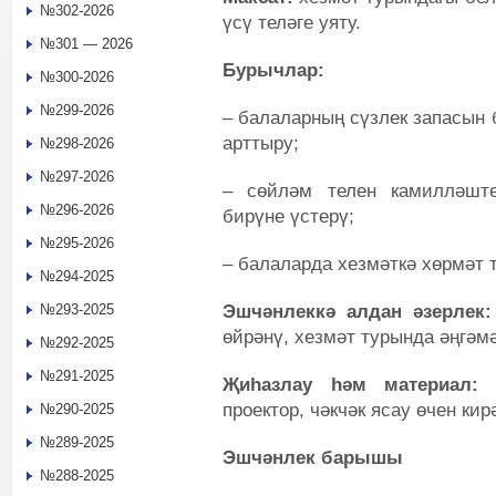
№302-2026
үсү теләге уяту.
№301 — 2026
Бурычлар:
№300-2026
№299-2026
– балаларның сүзлек запасын 
арттыру;
№298-2026
№297-2026
– сөйләм телен камилләшт
№296-2026
бирүне үстерү;
№295-2026
– балаларда хезмәткә хөрмәт 
№294-2025
Эшчәнлеккә алдан әзерлек:
№293-2025
өйрәнү, хезмәт турында әңгәм
№292-2025
№291-2025
Җиһазлау һәм материал:
б
проектор, чәкчәк ясау өчен кир
№290-2025
№289-2025
Эшчәнлек барышы
№288-2025