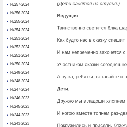
(Дети садятся на стулья.)
№257-2024
№256-2024
Ведущая.
№255-2024
Таинственно светится ёлка ша
№254-2024
№253-2024
Как будто нас в сказку спешит
№252-2024
И нам непременно захочется с
№251-2024
Участником сказки сегодняшне
№250-2024
№249-2024
А ну-ка, ребятки, вставайте и 
№248-2024
Дети.
№247-2024
№246-2023
Дружно мы в ладоши хлопнем р
№245-2023
И ногою вместе топнем раз-два
№244-2023
№243-2023
Покружились и присели,
(круж