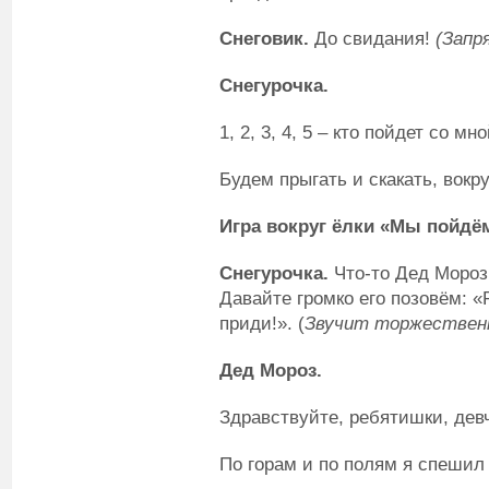
Снеговик.
До свидания!
(Запр
Снегурочка.
1, 2, 3, 4, 5 – кто пойдет со мн
Будем прыгать и скакать, вокру
Игра вокруг ёлки «Мы пойдё
Снегурочка.
Что-то Дед Мороз 
Давайте громко его позовём: «Р
приди!». (
Звучит торжественн
Дед Мороз.
Здравствуйте, ребятишки, дев
По горам и по полям я спешил 