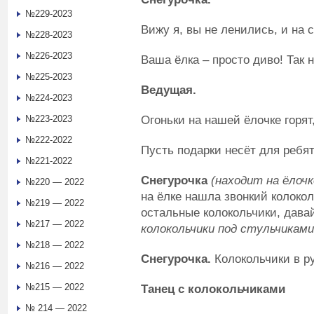
№229-2023
Вижу я, вы не ленились, и на 
№228-2023
№226-2023
Ваша ёлка – просто диво! Так н
№225-2023
Ведущая.
№224-2023
Огоньки на нашей ёлочке горят,
№223-2023
№222-2022
Пусть подарки несёт для ребя
№221-2022
Снегурочка
(находит на ёлочк
№220 — 2022
на ёлке нашла звонкий колокол
№219 — 2022
остальные колокольчики, дав
№217 — 2022
колокольчики под стульчиками
№218 — 2022
Снегурочка.
Колокольчики в ру
№216 — 2022
№215 — 2022
Танец с колокольчиками
№ 214 — 2022