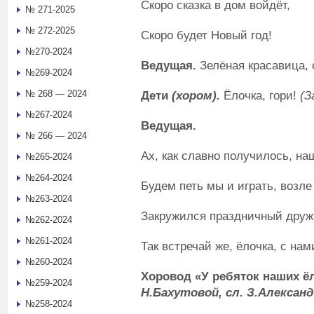
Скоро сказка в дом войдёт,
№ 271-2025
№ 272-2025
Скоро будет Новый год!
№270-2024
Ведущая.
Зелёная красавица, 
№269-2024
№ 268 — 2024
Дети
(хором).
Ёлочка, гори!
(З
№267-2024
Ведущая.
№ 266 — 2024
Ах, как славно получилось, на
№265-2024
№264-2024
Будем петь мы и играть, возле
№263-2024
Закружился праздничный друж
№262-2024
№261-2024
Так встречай же, ёлочка, с нам
№260-2024
Хоровод
«У ребяток наших 
№259-2024
Н.Бахутовой, сл. З.Александ
№258-2024