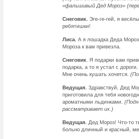
«фальшивый Дед Мороз» (пер
Снеговик.
Эге-ге-гей, я весёл
ребятишки!
Лиса.
А я лошадка Деда Мороза
Мороза к вам привезла.
Снеговик
. Я подарки вам прив
подарка, а то я устал с дороги.
Мне очень кушать хочется.
(По
Ведущая.
Здравствуй, Дед Мор
приготовила для тебя новогод
ароматными льдинками.
(Подх
рассматривает их.)
Ведущая.
Дед Мороз! Что-то ты
больно длинный и красный, м