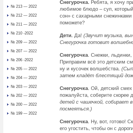
Снегурочка.
Ребята, я хочу пр
№ 213 — 2022
любимое блюдо – суп, которы
сон» с сахарными снежинками
№ 212 — 2022
поможете?
№ 211 — 2022
№ 210 -2022
Дети.
Да!
(Звучит музыка, вы
Снегурочка готовит волшебно
№ 209 — 2022
№ 207 — 2022
Снегурочка
. Снежки, льдинки,
№ 206 -2022
Приправим всё это детским см
ну и кусочек волшебства.
(Сып
№ 205 — 2022
затем кладёт блестящий дож
№ 204 — 2022
№ 203 — 2022
Снегурочка
. Ой, детский смех
пожалуйста, соберите скорее 
№ 202 — 2022
детей с чашечкой, собирает в
№ 200 — 2022
посмеяться.)
№ 199 — 2022
Снегурочка
. Ну, вот, готово!
его угостить, чтобы он с дорог