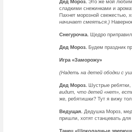
Дед Мороз.
Это же мой любим
сладкими снежинками и аром
Пахнет морозной свежестью, 
начинает смеяться.)
Наверное
Снегурочка.
Щедро приправила
Дед Мороз.
Будем праздник пр
Игра «Заморожу»
(Надеть на детей ободки с у
Дед Мороз.
Шустрые ребятки, 
видит, что детей «нет», ест
же, ребятишки? Тут я вижу тол
Ведущая.
Дедушка Мороз, медв
пришли, хотят станцевать для 
Танец «Шоколадные зверюш