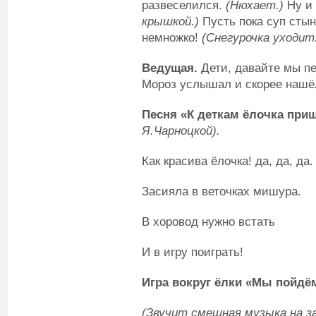
развеселился.
(Нюхает.)
Ну и
крышкой.)
Пусть пока суп стыне
немножко!
(Снегурочка уходит
Ведущая.
Дети, давайте мы пе
Мороз услышал и скорее нашёл
Песня «К деткам ёлочка при
Я.Чарноцкой).
Как красива ёлочка! да, да, да.
Засияла в веточках мишура.
В хоровод нужно встать
И в игру поиграть!
Игра вокруг ёлки «Мы пойдё
(Звучит смешная музыка на з