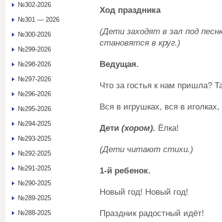
№302-2026
Ход праздника
№301 — 2026
(Дети заходят в зал под песн
№300-2026
становятся в круг.)
№299-2026
Ведущая.
№298-2026
№297-2026
Что за гостья к нам пришла? Та
№296-2026
Вся в игрушках, вся в иголках
№295-2026
№294-2025
Дети
(хором).
Ёлка!
№293-2025
(Дети читают стихи.)
№292-2025
№291-2025
1-й ребенок.
№290-2025
Новый год! Новый год!
№289-2025
Праздник радостный идёт!
№288-2025