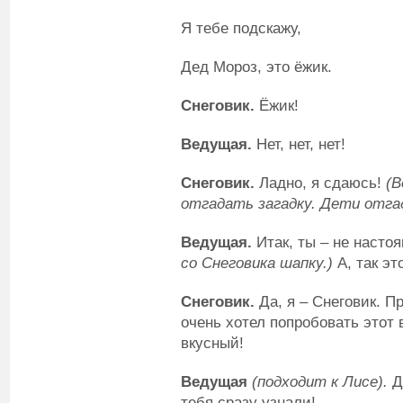
Я тебе подскажу,
Дед Мороз, это ёжик.
Снеговик.
Ёжик!
Ведущая.
Нет, нет, нет!
Снеговик.
Ладно, я сдаюсь!
(В
отгадать загадку. Дети отг
Ведущая.
Итак, ты – не насто
со Снеговика шапку.)
А, так эт
Снеговик.
Да, я – Снеговик. П
очень хотел попробовать этот 
вкусный!
Ведущая
(подходит к Лисе).
Де
тебя сразу узнали!