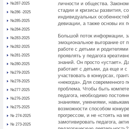
личности и общества. Законом
№287-2025
стадии и кризисы развития, с
№286 -2025
индивидуальных особенностей
№285-2025
девиации, а также основы их п
№284-2025
Большой поток информации, за
№283-2025
эмоциональное выгорание от п
№282-2025
работе с детьми и родителями
проявлять у педагога креативн
№281-2025
знаний. Он просто «устает». Д
№280-2025
работает с детьми, да еще и с
№279-2025
участвовать в конкурсах, гран
№278-2025
«некогда». Для современного п
проблема. Чтобы быть компет
№277-2025
педагога, необходимо постоян
№276-2025
знаниями, умениями, навыками
№275-2025
возможности способом конкуре
прогрессом, и не «стоять на м
№ 274-2025
замотивировать педагога, акти
№ 273-2025
педагогическую деятельность?