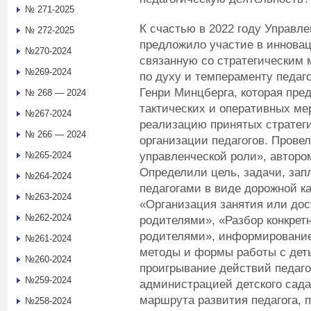
№ 271-2025
К счастью в 2022 году Управле
№ 272-2025
предложило участие в инновац
№270-2024
связанную со стратегическим
№269-2024
по духу и темпераменту педаг
Генри Минцберга, которая пре
№ 268 — 2024
тактических и оперативных ме
№267-2024
реализацию принятых стратег
№ 266 — 2024
организации педагогов. Прове
управленческой роли», автором
№265-2024
Определили цель, задачи, зап
№264-2024
педагогами в виде дорожной к
№263-2024
«Организация занятия или досу
№262-2024
родителями», «Разбор конкретн
родителями», информирование 
№261-2024
методы и формы работы с дет
№260-2024
проигрывание действий педаго
№259-2024
администрацией детского сада
маршрута развития педагога, 
№258-2024