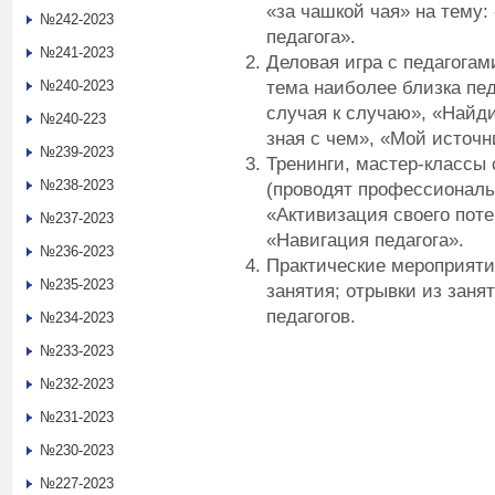
«за чашкой чая» на тему:
№242-2023
педагога».
№241-2023
Деловая игра с педагогам
тема наиболее близка пед
№240-2023
случая к случаю», «Найди 
№240-223
зная с чем», «Мой источн
№239-2023
Тренинги, мастер-классы 
№238-2023
(проводят профессиональ
«Активизация своего поте
№237-2023
«Навигация педагога».
№236-2023
Практические мероприяти
№235-2023
занятия; отрывки из заня
педагогов.
№234-2023
№233-2023
№232-2023
№231-2023
№230-2023
№227-2023