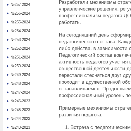
Разработали механизмы страте
№257-2024
управленческие решения, рег
№256-2024
профессионализм педагога ДОУ
работать.
№255-2024
№254-2024
На сегодняшний день сформир
№253-2024
педагогического состава. Кажд
либо действа, в зависимости 
№252-2024
Педагогический состав вовлеч
№251-2024
активность педагогов участия 
№250-2024
общественной деятельности дет
перестали стесняться друг др
№249-2024
проходит в дружественной обс
№248-2024
останавливаемся. Продолжаем
№247-2024
профессиональный уровень пе
№246-2023
Примерные механизмы стратег
№245-2023
развития педагога:
№244-2023
Встреча с педагогическим
№243-2023