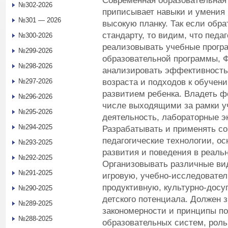
Современная образовательная п
№302-2026
приписывает навыки и умения 
№301 — 2026
высокую планку. Так если обр
стандарту, то видим, что педа
№300-2026
реализовывать учебные прогр
№299-2026
образовательной программы, 
№298-2026
анализировать эффективность
возраста и подходов к обучен
№297-2026
развитием ребенка. Владеть ф
№296-2026
числе выходящими за рамки уч
№295-2026
деятельность, лабораторные э
№294-2025
Разрабатывать и применять с
педагогические технологии, ос
№293-2025
развития и поведения в реаль
№292-2025
Организовывать различные ви
№291-2025
игровую, учебно-исследовател
продуктивную, культурно-досу
№290-2025
детского потенциала. Должен 
№289-2025
закономерности и принципы п
№288-2025
образовательных систем, роль