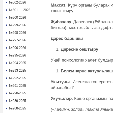
№302-2026
Максат
. Күрү органы буларак 
№301 — 2026
таныштыру.
№300-2026
Җиһазлау.
Дәреслек (Әйләнә-ти
№299-2026
битләр), мөстәкыйль эш дәфтә
№298-2026
Дәрес барышы
№297-2026
№296-2026
Дәресне оештыру
№295-2026
Уңай психологик халәт булдыр
№294-2025
Белемнәрне актуальләш
№293-2025
№292-2025
Укытучы.
Исегезгә төшерегез
№291-2025
өйрәнәбез?
№290-2025
Укучылар.
Кеше организмы һә
№289-2025
№288-2025
(«Галим-биолог» такта янына