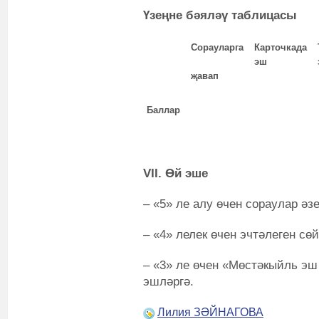
Үзеңне бәяләү таблицасы
Сорауларга
Карточкада
эш
җавап
Баллар
VII. Өй эше
– «5» ле алу өчен сораулар әзе
– «4» лелек өчен эчтәлеген сө
– «3» ле өчен «Мөстәкыйль эш
эшләргә.
Лилия ЗӘЙНАГОВА