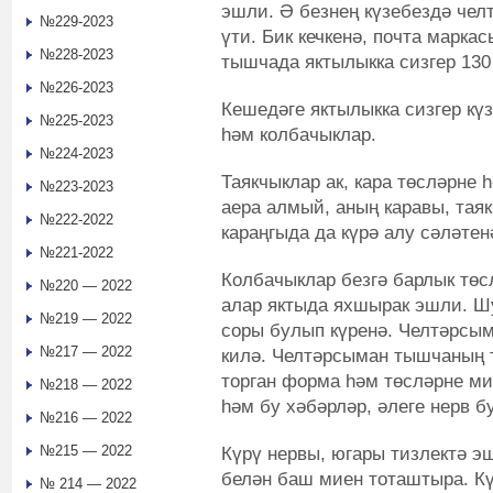
эшли. Ә безнең күзебездә че
№229-2023
үти. Бик кечкенә, почта марка
№228-2023
тышчада яктылыкка сизгер 130
№226-2023
Кешедәге яктылыкка сизгер күз
№225-2023
һәм колбачыклар.
№224-2023
Таякчыклар ак, кара төсләрне 
№223-2023
аера алмый, аның каравы, таяк
№222-2022
караңгыда да күрә алу сәләтен
№221-2022
Колбачыклар безгә барлык төс
№220 — 2022
алар яктыда яхшырак эшли. Шу
№219 — 2022
соры булып күренә. Челтәрсым
№217 — 2022
килә. Челтәрсыман тышчаның т
торган форма һәм төсләрне ми
№218 — 2022
һәм бу хәбәрләр, әлеге нерв б
№216 — 2022
№215 — 2022
Күрү нервы, югары тизлектә э
белән баш миен тоташтыра. К
№ 214 — 2022