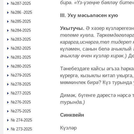
бирә. «Үз-үзеңне бәяләү бите»
№287-2025
№286 -2025
III.
Уку мәсьәләсен кую
№285-2025
Укытучы.
Ә хәзер күзләрегез
№284-2025
телеме куела. Төркемдәгелә
№283-2025
карарга,иснәргә,тел тидереп 
күләмен, санын белә ачыклы
№282-2025
ачыклау өчен күзләр кирәк.)
Дө
№281-2025
№280-2025
Тәнебездәге кайсы әгъза һәрк
күрергә, кызыклы китап укырга
№279-2025
мөмкинлек бирә? Күз турында 
№278-2025
№277-2025
Димәк, бүгенге дәрестә нәрсә
турында.)
№276-2025
№275-2025
Синквейн
№ 274-2025
Күзләр
№ 273-2025