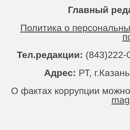
Главный ред
Политика о персональн
п
Тел.редакции:
(843)222-0
Адрес:
РТ, г.Казань
О фактах коррупции можно
mag