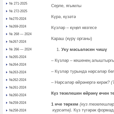
№ 271-2025
Серле, ягымлы
№ 272-2025
Күрә, күзәтә
№270-2024
№269-2024
Күзләр – күңел көзгесе
№ 268 — 2024
Караш (күрү органы)
№267-2024
Уку мәсьәләсен чишү
№ 266 — 2024
№265-2024
– Күзләр – кешенең алыштыргы
№264-2024
– Күзләр турында нәрсәләр бе
№263-2024
№262-2024
– Нәрсәләр өйрәнергә кирәк?
(
№261-2024
Күз төзелешен өйрәнү өчен 
№260-2024
№259-2024
1 нче төркем
(күз төзелешләр
күрсәтә).
Күз түгәрәк формад
№258-2024