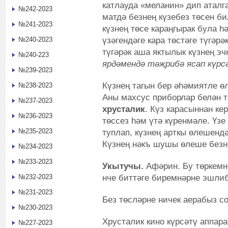
катлауда «меланин» дип аталг
№242-2023
матдә безнең күзебез төсен би
№241-2023
күзнең төсе караңгырак була һ
үзәгендәге кара төстәге түгәрә
№240-2023
түгәрәк аша яктылык күзнең эч
№240-223
ярдәмендә тәҗрибә ясап күрс
№239-2023
Күзнең тагын бер әһәмиятле ө
№238-2023
Аны махсус приборлар белән т
№237-2023
хрусталик
. Күз карасыннан ке
№236-2023
төссез һәм үтә күренмәле. Үз
№235-2023
туплап, күзнең арткы өлешенд
Күзнең нәкъ шушы өлеше безне
№234-2023
№233-2023
Укытучы.
Афәрин. Бу төркемне
нче биттәге биремнәрне эшлиб
№232-2023
№231-2023
Без төсләрне ничек аерабыз с
№230-2023
Хрусталик кино күрсәтү аппара
№227-2023