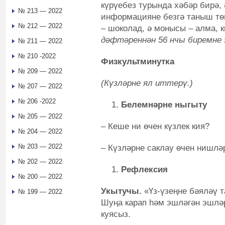
күрүебез турында хәбәр бирә,
№ 213 — 2022
информацияне безгә таныш тө
№ 212 — 2022
– шоколад, ә монысы – алма, 
дәфтәреннән 56 нчы биремне 
№ 211 — 2022
№ 210 -2022
Физкультминутка
№ 209 — 2022
(Күзләрне ял иттерү.)
№ 207 — 2022
№ 206 -2022
Белемнәрне ныгыту
№ 205 — 2022
– Кеше ни өчен күзлек кия?
№ 204 — 2022
№ 203 — 2022
– Күзләрне саклау өчен нишләр
№ 202 — 2022
Рефлексия
№ 200 — 2022
Укытучы.
«Үз-үзеңне бәяләү 
№ 199 — 2022
Шуңа карап һәм эшләгән эшләре
куясыз.