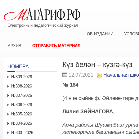
Электронный педагогический журнал
ОБ ИЗДАНИИ
УСЛОВ
АРХИВ
ОТПРАВИТЬ МАТЕРИАЛ
Күз белән – күзгә-күз
НОМЕРА
12.07.2021
Начальная шк
№309-2026
№ 184
№308-2026
№307-2026
(4 нче сыйныф. Әйләнә-тирә д
№306-2026
Лилия ЗӘЙНАГОВА,
№305-2026
№304-2026
Арча районы Шушмабаш урта 
категорияле башлангыч сый
№303 -2026