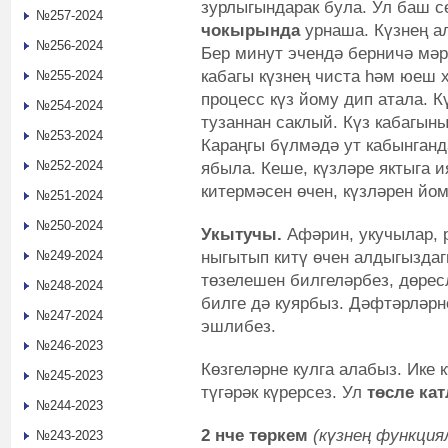
зурлыгындарак була. Ул баш с
№257-2024
чокырында
урнаша. Күзнең а
№256-2024
Бер минут эчендә берничә мәр
кабагы күзнең чиста һәм юеш 
№255-2024
процесс күз йому дип атала. К
№254-2024
тузаннан саклый. Күз кабагын
№253-2024
Караңгы бүлмәдә ут кабынганд
№252-2024
ябыла. Кеше, күзләре яктыга и
китермәсен өчен, күзләрен йом
№251-2024
№250-2024
Укытучы.
Афәрин, укучылар, 
ныгытып китү өчен алдыгыздаг
№249-2024
төзелешен билгеләрбез, дөрес
№248-2024
билге дә куярбыз. Дәфтәрләрн
№247-2024
эшлибез.
№246-2023
Көзгеләрне кулга алабыз. Ике 
№245-2023
түгәрәк күрерсез. Ул
төсле кат
№244-2023
2 нче төркем
(күзнең функция
№243-2023