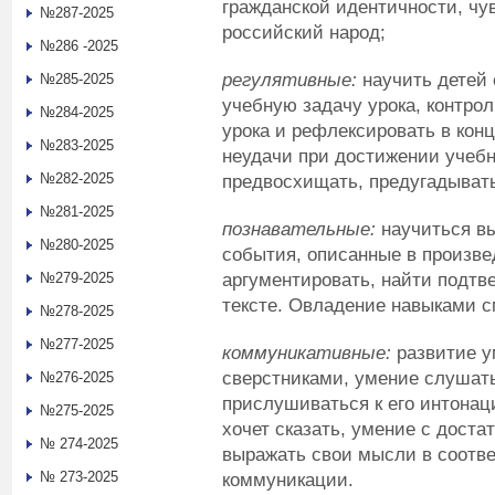
гражданской идентичности, чув
№287-2025
российский народ;
№286 -2025
регулятивные:
научить детей
№285-2025
учебную задачу урока, контро
№284-2025
урока и рефлексировать в конц
№283-2025
неудачи при достижении учеб
№282-2025
предвосхищать, предугадывать
№281-2025
познавательные:
научиться вы
№280-2025
события, описанные в произве
аргументировать, найти подтв
№279-2025
тексте. Овладение навыками с
№278-2025
№277-2025
коммуникативные:
развитие у
сверстниками, умение слушат
№276-2025
прислушиваться к его интонаци
№275-2025
хочет сказать, умение с доста
№ 274-2025
выражать свои мысли в соотв
№ 273-2025
коммуникации.