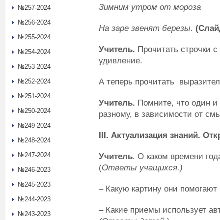
Зимним утром от мороза
№257-2024
№256-2024
На заре звенят березы.
(Слай
№255-2024
Учитель.
Прочитать строчки с 
№254-2024
удивление.
№253-2024
А теперь прочитать выразител
№252-2024
№251-2024
Учитель.
Помните, что один и 
№250-2024
разному, в зависимости от см
№249-2024
III
. Актуализация знаний. От
№248-2024
№247-2024
Учитель
. О каком времени год
(
Ответы учащихся.)
№246-2023
№245-2023
– Какую картину они помогают
№244-2023
– Какие приемы использует ав
№243-2023