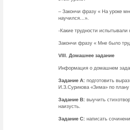
– Закончи фразу « На уроке мн
научился…».
-Какие трудности испытывали 
Закончи фразу « Мне было тр
VIII
. Домашнее задание
Информация о домашнем задан
Задание А:
подготовить выраз
И.З.Сурикова «Зима» по плану 
З
адание В:
выучить стихотвор
наизусть.
З
адание С:
написать сочинение