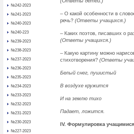
(Ответы детей.)
№242-2023
– О какой особенности в слов
№241-2023
речь?
(Ответы учащихся.)
№240-2023
№240-223
– Каких поэтов, писавших о ра
(Ответы учащихся.)
№239-2023
№238-2023
– Какую картину можно нарисов
№237-2023
стихотворения?
(Ответы учащ
№236-2023
Белый снег, пушистый
№235-2023
В воздухе кружится
№234-2023
№233-2023
И на землю тихо
№232-2023
Падает, ложится.
№231-2023
№230-2023
IV
. Формулировка учащимися
№227-2023