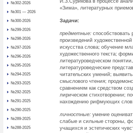
И.З.Сурикова в процессе анал
№302-2026
«Зима», литературных приемов
№301 — 2026
Задачи:
№300-2026
№299-2026
предметные:
способствовать 
№298-2026
произведений художественной 
искусства слова; обучение м
№297-2026
художественного текста; форм
№296-2026
литературоведческом понятии, 
№295-2026
литературоведческие представ
читательских умений; выявит
№294-2025
смыслового чтения; продемон
№293-2025
сравнением как средством соз
№292-2025
лирическом стихотворении; по
№291-2025
нахождению рифмующих слов
№290-2025
личностные:
умение оценивать
№289-2025
слабые и сильные стороны, ф
учащихся и эстетических чувс
№288-2025