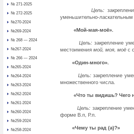
№ 271-2025
Цель:
закреплен
№ 272-2025
уменьшительно-ласкательным
№270-2024
«Мой-мая-моё».
№269-2024
№ 268 — 2024
Цель:
закрепление уме
№267-2024
местоимения
мой, моя, моё
с 
№ 266 — 2024
«Один-много».
№265-2024
Цель:
закрепление уме
№264-2024
множественного числа.
№263-2024
№262-2024
«Что ты видишь? Чего не
№261-2024
Цель:
закрепление умен
№260-2024
форме В.п, Р.п.
№259-2024
«Чему ты рад (а)?»
№258-2024