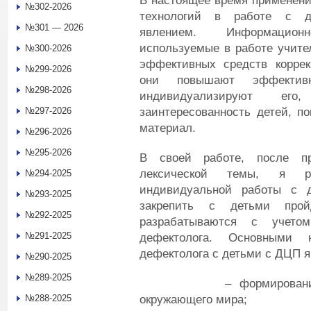
В настоящее время применен
№302-2026
технологий в работе с д
№301 — 2026
явлением. Информационно
используемые в работе учите
№300-2026
эффективных средств коррекц
№299-2026
они повышают эффективно
№298-2026
индивидуализируют е
заинтересованность детей, п
№297-2026
материал.
№296-2026
№295-2026
В своей работе, после пр
лексической темы, я ра
№294-2025
индивидуальной работы с 
№293-2025
закрепить с детьми прой
№292-2025
разрабатываются с учето
№291-2025
дефектолога. Основными 
дефектолога с детьми с ДЦП 
№290-2025
№289-2025
– формирование пред
окружающего мира;
№288-2025