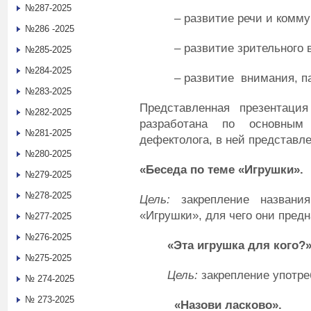
№287-2025
– развитие речи и коммуни
№286 -2025
– развитие зрительного в
№285-2025
№284-2025
– развитие внимания, пам
№283-2025
Представленная презентаци
№282-2025
разработана по основным
№281-2025
дефектолога, в ней представл
№280-2025
«Беседа по теме «Игрушки».
№279-2025
№278-2025
Цель:
закрепление названия
«Игрушки», для чего они предн
№277-2025
№276-2025
«Эта игрушка для кого?
№275-2025
Цель:
закрепление употре
№ 274-2025
№ 273-2025
«Назови ласково».