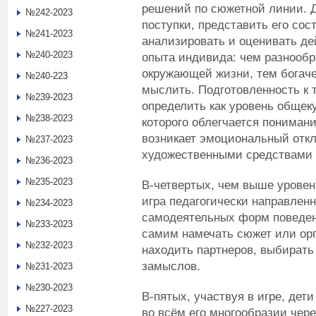
решений по сюжетной линии. Д
№242-2023
поступки, представить его сос
№241-2023
анализировать и оценивать де
№240-2023
опыта индивида: чем разнообр
окружающей жизни, тем богаче
№240-223
мыслить. Подготовленность к 
№239-2023
определить как уровень общеку
№238-2023
которого облегчается пониман
возникает эмоциональный откл
№237-2023
художественными средствами 
№236-2023
№235-2023
В-четвертых, чем выше уровен
игра педагогически направлен
№234-2023
самодеятельных форм поведен
№233-2023
самим намечать сюжет или орг
№232-2023
находить партнеров, выбирать
замыслов.
№231-2023
№230-2023
В-пятых, участвуя в игре, де
№227-2023
во всём его многообразии чере