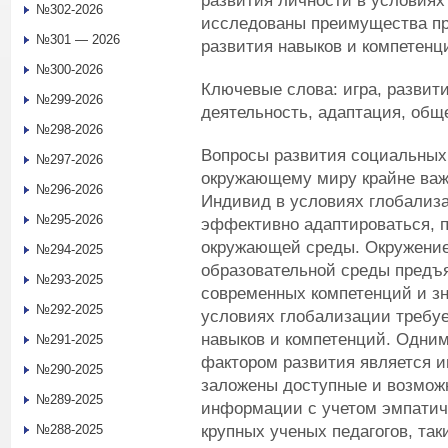
развития личности в условиях
№302-2026
исследованы преимущества пр
№301 — 2026
развития навыков и компетенц
№300-2026
Ключевые слова: игра, развити
№299-2026
деятельность, адаптация, общ
№298-2026
Вопросы развития социальных 
№297-2026
окружающему миру крайне важн
№296-2026
Индивид в условиях глобализа
№295-2026
эффективно адаптироваться, п
окружающей среды. Окружение
№294-2025
образовательной среды предъ
№293-2025
современных компетенций и з
№292-2025
условиях глобализации требу
навыков и компетенций. Одним
№291-2025
фактором развития является и
№290-2025
заложены доступные и возмож
№289-2025
информации с учетом эмпатиче
крупных ученых педагогов, таки
№288-2025