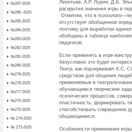
Леонтьев, А.Р. Лурия, Д.Б. Эл
№287-2025
раскрытия значения игры в пед
№286 -2025
Отметим, что в психолого—пе
№285-2025
отсутствует обобщенное опред
поэтому для выработки единог
№284-2025
обобщены в таблице наиболее
№283-2025
педагогов.
№282-2025
Если применять в игре констр
№281-2025
безусловно это будет интересн
№280-2025
Театр, как подчеркивает К.С.
№279-2025
средством для общения людей
применяемые в театрализованн
№278-2025
обучающемся творческие зада
№277-2025
психических процессов, сове
№276-2025
пластичность, формировать тв
способствовать сокращению д
№275-2025
общающимися.
№ 274-2025
№ 273-2025
Особенности применения игры 