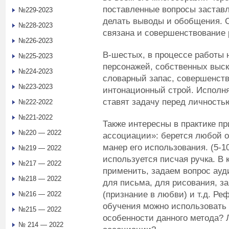
поставленные вопросы заставл
№229-2023
делать выводы и обобщения. 
№228-2023
связана и совершенствование 
№226-2023
В-шестых, в процессе работы 
№225-2023
персонажей, собственных выск
№224-2023
словарный запас, совершенству
№223-2023
интонационный строй. Исполн
ставят задачу перед личностью
№222-2022
№221-2022
Также интересны в практике п
№220 — 2022
ассоциации»: берется любой о
манер его использования. (5-1
№219 — 2022
используется писчая ручка. В
№217 — 2022
применить, задаем вопрос ауд
№218 — 2022
для письма, для рисования, з
(признание в любви) и т.д. Ре
№216 — 2022
обучения можно использовать
№215 — 2022
особенности данного метода? 
№ 214 — 2022