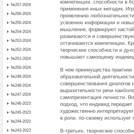
компетенции, способности в б
№257-2024
применения иных методик. Иг
№256-2024
проявлению любознательности,
усвоению информации и новых
№255-2024
мышление, формируют настойч
№254-2024
развиваются и совершенствуют
№253-2024
оттачиваются компетенции. Кр
творческие способности и дух
№252-2024
повышают самооценку индиви
№251-2024
№250-2024
В чем преимущества практики 
образовательной деятельности
№249-2024
совершенствования диалогов и
№248-2024
выразительности речи наибол
№247-2024
самопрезентация личности. Во
№246-2023
подход, что индивид передает
художественно интерпретирует
№245-2023
в роли, по-своему использует 
№244-2023
В-третьих, творческие способ
№243-2023