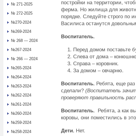
постройки на территории, что
№ 271-2025
ферма. Но жилища для животн
№ 272-2025
порядке. Следуйте строго по и
№270-2024
Василиса останутся довольны
№269-2024
Воспитатель.
№ 268 — 2024
Перед домом поставьте бу
№267-2024
Слева от дома – конюшню
№ 266 — 2024
Справа – коровник.
№265-2024
За домом – овчарню.
№264-2024
Воспитатель.
Ребята, еще раз
№263-2024
сделали?
(Воспитатель зачи
№262-2024
проверяют правильность расп
№261-2024
Воспитатель.
Ребята, а как в
№260-2024
коровы, они поместились в эт
№259-2024
Дети.
Нет.
№258-2024