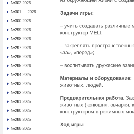
из окружающей жизни с созда
№302-2026
№301 — 2026
Задачи игры:
№300-2026
– учить создавать различные
№299-2026
конструктор MELI;
№298-2026
– закреплять пространственные
№297-2026
«за», «перед»;
№296-2026
– воспитывать дружеские взаи
№295-2026
№294-2025
Материалы и оборудование:
№293-2025
животных, людей.
№292-2025
Предварительная работа
. За
№291-2025
животных (конюшня, овчарня, к
№290-2025
конструктором в режимных мо
№289-2025
Ход игры
№288-2025