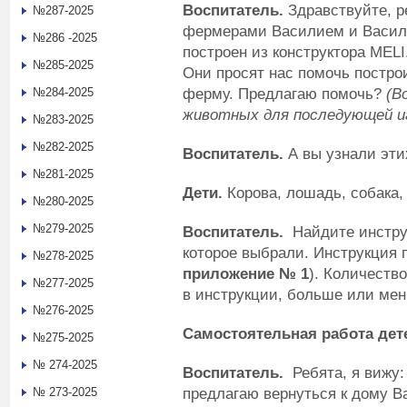
Воспитатель.
Здравствуйте, р
№287-2025
фермерами Василием и Васили
№286 -2025
построен из конструктора MEL
№285-2025
Они просят нас помочь постро
ферму. Предлагаю помочь?
(В
№284-2025
животных для последующей и
№283-2025
№282-2025
Воспитатель.
А вы узнали эт
№281-2025
Дети.
Корова, лошадь, собака,
№280-2025
№279-2025
Воспитатель.
Найдите инстру
которое выбрали. Инструкция 
№278-2025
приложение № 1
). Количеств
№277-2025
в инструкции, больше или мен
№276-2025
Самостоятельная работа дет
№275-2025
№ 274-2025
Воспитатель.
Ребята, я вижу:
предлагаю вернуться к дому В
№ 273-2025