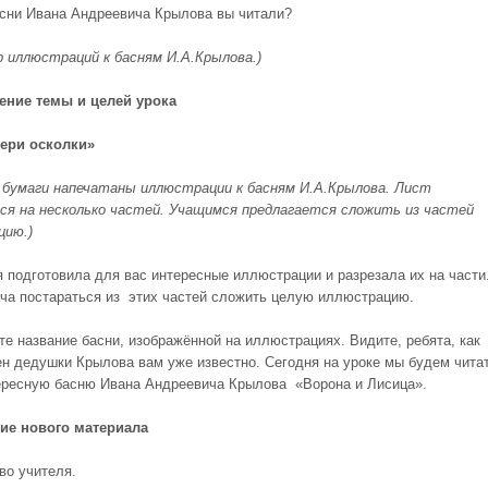
асни Ивана Андреевича Крылова вы читали?
 иллюстраций к басням И.А.Крылова.)
ение темы и целей урока
бери осколки»
 бумаги напечатаны иллюстрации к басням И.А.Крылова. Лист
ся на несколько частей. Учащимся предлагается сложить из частей
цию.)
 я подготовила для вас интересные иллюстрации и разрезала их на части
ча постараться из этих частей сложить целую иллюстрацию.
те название басни, изображённой на иллюстрациях. Видите, ребята, как
ен дедушки Крылова вам уже известно. Сегодня на уроке мы будем чита
ересную басню Ивана Андреевича Крылова «Ворона и Лисица».
ение нового материала
во учителя.