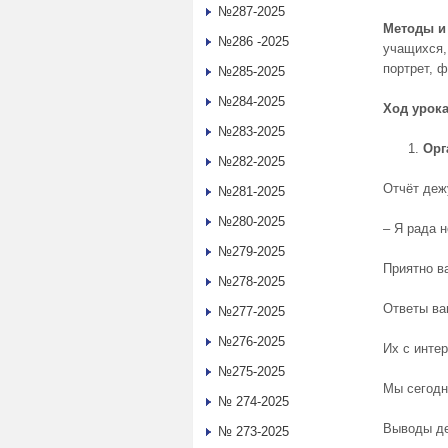
№287-2025
Методы и
№286 -2025
учащихся,
портрет, 
№285-2025
№284-2025
Ход урок
№283-2025
Орг
№282-2025
Отчёт дежу
№281-2025
№280-2025
– Я рада н
№279-2025
Приятно в
№278-2025
Ответы ва
№277-2025
№276-2025
Их с инте
№275-2025
Мы сегодн
№ 274-2025
Выводы де
№ 273-2025