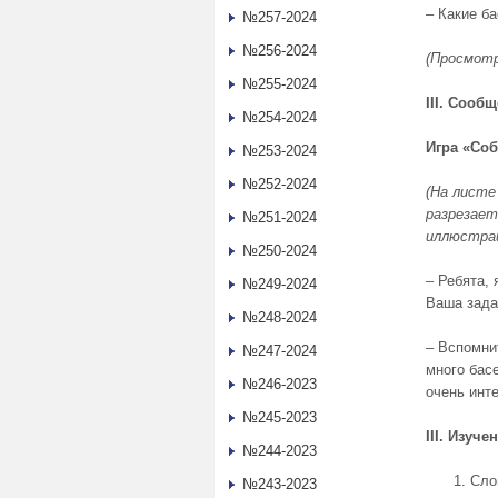
– Какие б
№257-2024
№256-2024
(Просмотр
№255-2024
III
. Сообщ
№254-2024
Игра «Со
№253-2024
№252-2024
(На листе
разрезает
№251-2024
иллюстра
№250-2024
– Ребята,
№249-2024
Ваша зада
№248-2024
– Вспомни
№247-2024
много бас
№246-2023
очень инт
№245-2023
III. Изуч
№244-2023
Сло
№243-2023