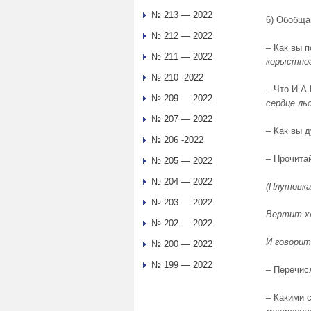
№ 213 — 2022
6) Обобща
№ 212 — 2022
– Как вы 
№ 211 — 2022
корыстног
№ 210 -2022
– Что И.А
№ 209 — 2022
сердце ль
№ 207 — 2022
– Как вы 
№ 206 -2022
– Прочита
№ 205 — 2022
№ 204 — 2022
(Плутовка
№ 203 — 2022
Вертит хв
№ 202 — 2022
И говорит
№ 200 — 2022
№ 199 — 2022
– Перечис
– Какими 