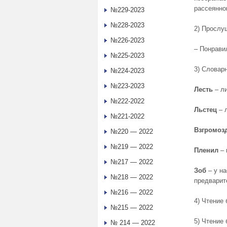
рассеянно
№229-2023
№228-2023
2) Прослу
№226-2023
– Понрави
№225-2023
3) Словарн
№224-2023
№223-2023
Лесть
– ли
№222-2022
Льстец
– 
№221-2022
Взгромоз
№220 — 2022
№219 — 2022
Пленил
– 
№217 — 2022
Зоб
– у н
№218 — 2022
предварит
№216 — 2022
4) Чтение 
№215 — 2022
5) Чтение
№ 214 — 2022