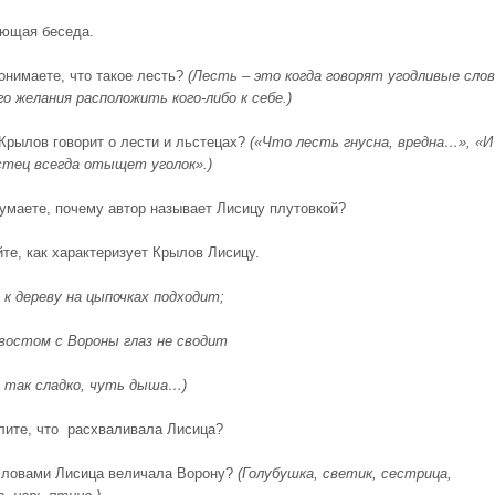
ющая беседа.
понимаете, что такое лесть?
(Лесть – это когда говорят угодливые слов
о желания расположить кого-либо к себе.)
.Крылов говорит о лести и льстецах?
(«Что лесть гнусна, вредна…», «И
стец всегда отыщет уголок».)
думаете, почему автор называет Лисицу плутовкой?
йте, как характеризует Крылов Лисицу.
 к дереву на цыпочках подходит;
остом с Вороны глаз не сводит
 так сладко, чуть дыша…)
лите, что расхваливала Лисица?
словами Лисица величала Ворону?
(Голубушка, светик, сестрица,