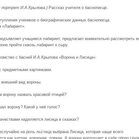
е портрет И.А.Крылова.)
Рассказ учителя о баснописце.
тупления учеников о биографических данных баснописца.
а «Лабиринт».
редъявляет учащимся лабиринт, предлагает внимательно рассмотреть ег
оне пройти сквозь лабиринт к сыру.
комство с басней И.А.Крылова «Ворона и Лисица»:
 с предметными картинками.
 внешний вид вороны.
и ворону назвать красивой птицей?
шал ворону? Какой у неё голос?
качествами наделяется лисица в сказках?
еслучайно на роль льстеца выбрана Лисица, которая чаще всего
ся как хитрая, коварная, ловкая. А ворона воплощает в себе образ глуп