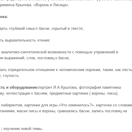
реевича Крылова «Ворона и Лисица».
ока:
деть глубокий смысл басни, скрытый в тексте;
ать выразительность чтения;
е аналитико-синтетической возможности с помощью упражнений в
ии выражений, слов, пословиц к басне;
вать отрицательное отношение к человеческим порокам, таким, как лесть
, глупость.
ть и оборудование:
портрет И.А.Крылова, фотография памятника
ву, иллюстрации к басням, предметные картинки ( вороны, лисы),
с лабиринтом, картинки для игры «Что изменилось?», карточки со словам
таниями, маски лисы и вороны, грамзапись басни, запись пословиц на
 :
изучение новой темы
.