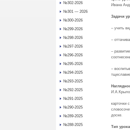
№302-2026
Ивана Анд
№301 — 2026
Задачи ур
№300-2026
– учить ви
№299-2026
№298-2026
– оттачив
№297-2026
– развити
№296-2026
соотнесен
№295-2026
– воспиты
№294-2025
тщеславие
№293-2025
Нагляднос
№292-2025
И.А.Крыло
№291-2025
карточки 
№290-2025
словосоче
доске.
№289-2025
№288-2025
Тип урока