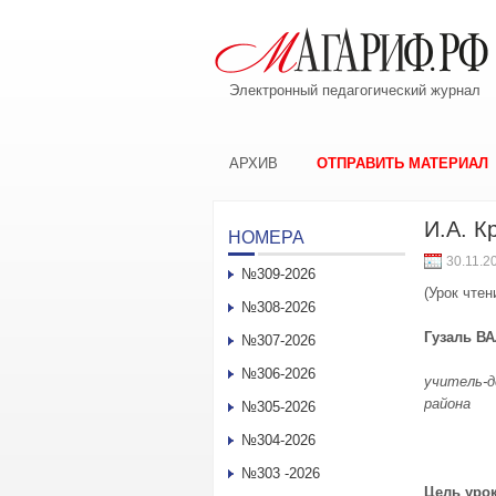
Электронный педагогический журнал
АРХИВ
ОТПРАВИТЬ МАТЕРИАЛ
И.А. К
НОМЕРА
30.11.2
№309-2026
(Урок чтен
№308-2026
Гузаль В
№307-2026
№306-2026
учитель-д
района
№305-2026
№304-2026
№303 -2026
Цель уро