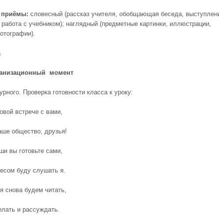
 приёмы:
словесный (рассказ учителя, обобщающая беседа, выступлен
 работа с учебником); наглядный (предметные картинки, иллюстрации,
фотографии).
а
анизационный момент
рного. Проверка готовности класса к уроку:
овой встрече с вами,
аше общество, друзья!
ши вы готовьте сами,
ресом буду слушать я.
я снова будем читать,
лать и рассуждать.