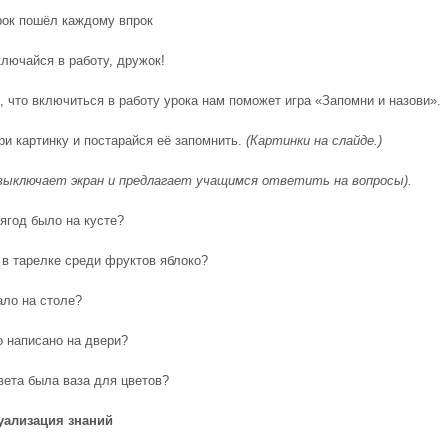
рок пошёл каждому впрок
ключайся в работу, дружок!
, что включиться в работу урока нам поможет игра «Запомни и назови».
и картинку и постарайся её запомнить.
(Картинки на слайде.)
выключает экран и предлагает учащимся ответить на вопросы).
 ягод было на кусте?
 в тарелке среди фруктов яблоко?
ало на столе?
о написано на двери?
вета была ваза для цветов?
уализация знаний