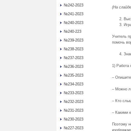
№242-2023
(На слайд
№241-2023
Выс
№240-2023
Игр
№240-223
Учитель п
№239-2023
помочь вор
№238-2023
Зна
№237-2023
1) Работа
№236-2023
№235-2023
– Опишите
№234-2023
– Можно л
№233-2023
– Кто слы
№232-2023
№231-2023
– Какими 
№230-2023
Поэтому н
№227-2023
изображает