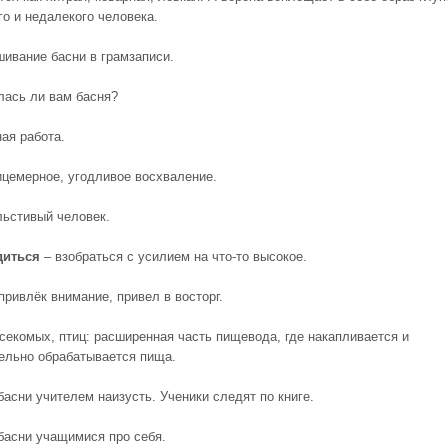
го и недалекого человека.
шивание басни в грамзаписи.
лась ли вам басня?
ая работа.
цемерное, угодливое восхваление.
льстивый человек.
диться
– взобраться с усилием на что-то высокое.
привлёк внимание, привел в восторг.
асекомых, птиц: расширенная часть пищевода, где накапливается и
ельно обрабатывается пища.
басни учителем наизусть. Ученики следят по книге.
 басни учащимися про себя.