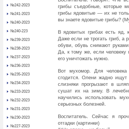
№242-2023
грибы съедобные, которые мо
грибы ядовитые — их не тольк
№241-2023
вы знаете ядовитые грибы? (Му
№240-2023
№240-223
В ядовитых грибах есть яд, 
Даже если не трогать гриб, а р
№239-2023
обуви, обувь снимают руками,
№238-2023
Да, к тому же, если человеку 
№237-2023
его уничтожать нужно.
№236-2023
Вот мухомор. Для человека
№235-2023
сгодится. Олени жадно ищут
№234-2023
слизняки прогрызают в шляп
сушат их на зиму. В лечебн
№233-2023
научились использовать мух
№232-2023
серьезных болезней.
№231-2023
Воспитатель. Сейчас я про
№230-2023
отгадки (картинки)
№227-2023