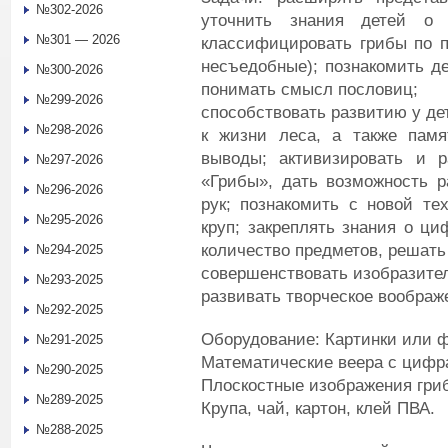
№302-2026
уточнить знания детей о 
№301 — 2026
классифицировать грибы по п
несъедобные); познакомить де
№300-2026
понимать смысл пословиц;
№299-2026
способствовать развитию у де
№298-2026
к жизни леса, а также памя
выводы; активизировать и 
№297-2026
«Грибы», дать возможность р
№296-2026
рук; познакомить с новой те
№295-2026
круп; закреплять знания о ци
количество предметов, решать
№294-2025
совершенствовать изобразите
№293-2025
развивать творческое воображ
№292-2025
Оборудование: Картинки или 
№291-2025
Математические веера с цифр
№290-2025
Плоскостные изображения гриб
№289-2025
Крупа, чай, картон, клей ПВА.
№288-2025