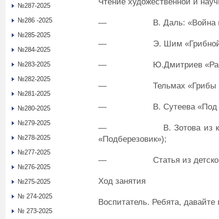
Чтение художественной и науч
№287-2025
№286 -2025
— В. Даль: «Война гриб
№285-2025
— Э. Шим «Грибной 
№284-2025
— Ю.Дмитриев «Растут 
№283-2025
№282-2025
— Тельмах «Грибы и г
№281-2025
— В. Сутеева «Под г
№280-2025
№279-2025
— В. Зотова из книги «
№278-2025
«Подберезовик»);
№277-2025
— Статья из детской энц
№276-2025
Ход занятия
№275-2025
№ 274-2025
Воспитатель. Ребята, давайте 
№ 273-2025