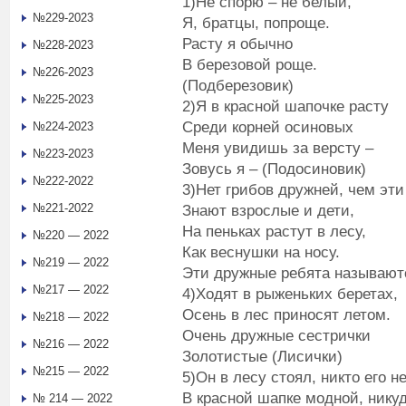
1)Не спорю – не белый,
№229-2023
Я, братцы, попроще.
Расту я обычно
№228-2023
В березовой роще.
№226-2023
(Подберезовик)
№225-2023
2)Я в красной шапочке расту
Среди корней осиновых
№224-2023
Меня увидишь за версту –
№223-2023
Зовусь я – (Подосиновик)
№222-2022
3)Нет грибов дружней, чем эти
№221-2022
Знают взрослые и дети,
На пеньках растут в лесу,
№220 — 2022
Как веснушки на носу.
№219 — 2022
Эти дружные ребята называютс
№217 — 2022
4)Ходят в рыженьких беретах,
Осень в лес приносят летом.
№218 — 2022
Очень дружные сестрички
№216 — 2022
Золотистые (Лисички)
№215 — 2022
5)Он в лесу стоял, никто его н
В красной шапке модной, никуд
№ 214 — 2022