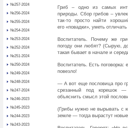
№257-2024
Гриб – одно из самых инт
№256-2024
природы. Сбор грибов – увлек
так-то просто найти хороши
№255-2024
его «повадки», уметь отличат
№254-2024
Воспитатель. Почему же гр
№253-2024
погоду они любят? (Сырую, д
№252-2024
такая бывает в начале и серед
№251-2024
Воспитатель. Есть поговорка: 
№250-2024
повезло!
№249-2024
№248-2024
— А вот еще пословица про гр
срезанный под корешок —
№247-2024
объяснить смысл этой послов
№246-2023
№245-2023
(Грибы нужно не вырывать с к
земле — тогда вырастут новые
№244-2023
№243-2023
Воспитатель. Говорят: «Не вс