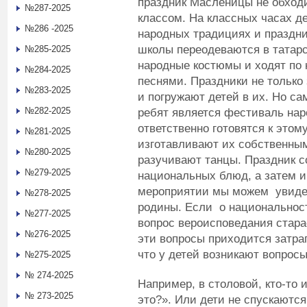
праздник Масленицы не обходи
№287-2025
классом. На классных часах д
№286 -2025
народных традициях и праздни
школы переодеваются в татарс
№285-2025
народные костюмы и ходят по 
№284-2025
песнями. Праздники не только 
№283-2025
и погружают детей в их. Но 
№282-2025
ребят является фестиваль нар
ответственно готовятся к это
№281-2025
изготавливают их собственны
№280-2025
разучивают танцы. Праздник с
№279-2025
национальных блюд, а затем 
мероприятии мы можем увидет
№278-2025
родины. Если о национальност
№277-2025
вопрос вероисповедания стара
№276-2025
эти вопросы приходится затра
что у детей возникают вопросы
№275-2025
№ 274-2025
Например, в столовой, кто-то 
№ 273-2025
это?». Или дети не спускаются