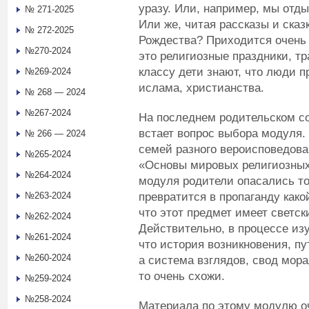
уразу. Или, например, мы отд
№ 271-2025
Или же, читая рассказы и сказ
№ 272-2025
Рождества? Приходится очень т
№270-2024
это религиозные праздники, тр
классу дети знают, что люди 
№269-2024
ислама, христианства.
№ 268 — 2024
№267-2024
На последнем родительском соб
встает вопрос выбора модуля. Т
№ 266 — 2024
семей разного вероисповедова
№265-2024
«Основы мировых религиозных 
№264-2024
модуля родители опасались то
превратится в пропаганду как
№263-2024
что этот предмет имеет светск
№262-2024
Действительно, в процессе из
№261-2024
что история возникновения, пу
№260-2024
а система взглядов, свод мора
то очень схожи.
№259-2024
№258-2024
Материала по этому модулю о