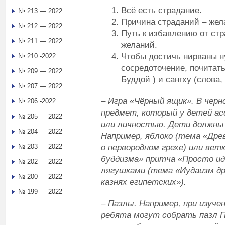
Всё есть страдание.
№ 213 — 2022
Причина страданий – жел
№ 212 — 2022
Путь к избавлению от ст
№ 211 — 2022
желаний.
Чтобы достичь нирваны н
№ 210 -2022
сосредоточение, почитать
№ 209 — 2022
Буддой ) и сангху (слова
№ 207 — 2022
–
Игра «Чёрный ящик». В чер
№ 206 -2022
предмет, который у детей ас
№ 205 — 2022
или личностью. Дети должны 
№ 204 — 2022
Например, яблоко (тема «Дре
о первородном грехе) или вет
№ 203 — 2022
буддизма» притча «Просто ид
№ 202 — 2022
лягушками (тема «Иудаизм дре
№ 200 — 2022
казнях египетских»).
№ 199 — 2022
–
Пазлы. Например, при изуч
ребята могут собрать пазл П