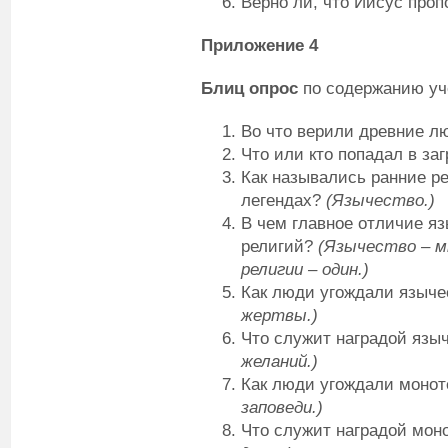
Верно ли, что Иисус проп
Приложение 4
Блиц опрос
по содержанию уче
Во что верили древние 
Что или кто попадал в з
Как назывались ранние ре
легендах?
(Язычество.)
В чем главное отличие я
религий?
(Язычество – м
религии – один.)
Как люди угождали языч
жертвы.)
Что служит наградой языч
желаний.)
Как люди угождали монот
заповеди.)
Что служит наградой мон