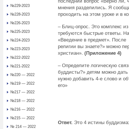
последний вопрос «Верно ли, 
№229-2023
мнения разделились. Я сообщи
проходить на этом уроке и в ко
№228-2023
№226-2023
– Блиц-опрос. Это комплекс из
№225-2023
требуются быстрые ответы. На
«Введение в предмет». После 
№224-2023
религии вы знаете?» можно пе
№223-2023
христиан».
(Приложение 4)
№222-2022
– Определите логическую связ
№221-2022
буддисты?» детям можно дать 
№220 — 2022
нужно добавить 4-е слово и о
№219 — 2022
его»
№217 — 2022
№218 — 2022
№216 — 2022
№215 — 2022
Ответ.
Это 4 истины буддизма
№ 214 — 2022