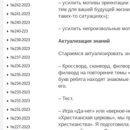
– усилить мотивы ориентации
№242-2023
тем для вашей будущей жизни 
№241-2023
таких-то ситуациях»);
№240-2023
– усилить непроизвольные мо
№240-223
№239-2023
Актуализация знаний
№238-2023
Стараемся актуализировать зн
№237-2023
– Кроссворд, сканворд, филво
№236-2023
филворд на повторение темы «
№235-2023
букв ребята находят знакомые
№234-2023
его.
№233-2023
– Тест.
№232-2023
№231-2023
– Игра «Да-нет» или «верное-
«Христианская церковь», мы п
№230-2023
христианства». Я подготовил
№227-2023