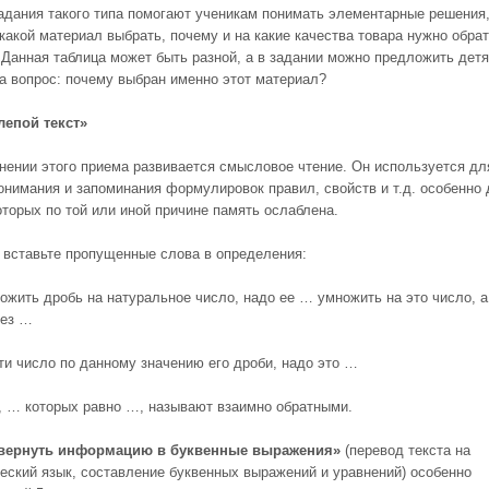
адания такого типа помогают ученикам понимать элементарные решения
 какой материал выбрать, почему и на какие качества товара нужно обра
 Данная таблица может быть разной, а в задании можно предложить дет
на вопрос: почему выбран именно этот материал?
лепой текст»
нении этого приема развивается смысловое чтение. Он используется дл
онимания и запоминания формулировок правил, свойств и т.д. особенно
оторых по той или иной причине память ослаблена.
 вставьте пропущенные слова в определения:
ожить дробь на натуральное число, надо ее … умножить на это число, 
без …
ти число по данному значению его дроби, надо это …
, … которых равно …, называют взаимно обратными.
вернуть информацию в буквенные выражения»
(перевод текста на
еский язык, составление буквенных выражений и уравнений) особенно