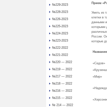
Прием «Р
№229-2023
№228-2023
Уметь из 
клетки в 
№226-2023
данными и
№225-2023
которыми 
различных
№224-2023
России. О
№223-2023
которые д
№222-2022
Название
№221-2022
№220 — 2022
«Седов»
№219 — 2022
«Крузенш
№217 — 2022
«Мир»
№218 — 2022
«Надежд
№216 — 2022
№215 — 2022
«Херсоне
№ 214 — 2022