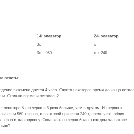
1-й элеватор
2-й элеватор
3х
х
3х – 960
х + 240
е ответы:
ведение экзамена дается 4 часа. Спустя некоторое время до конца остал
ни. Сколько времени осталось?
 элеваторе было зерна в 3 раза больше, чем в другом. Из первого
вывезли 960 т зерна, а во второй привезли 240 т, после чего обоих
х зерна стало поровну. Сколько тонн зерна было в каждом элеваторе
льно?