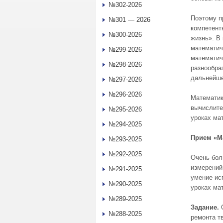
№302-2026
Поэтому п
№301 — 2026
компетент
№300-2026
жизнь». В
математич
№299-2026
математич
№298-2026
разнообра
дальнейше
№297-2026
№296-2026
Математик
вычислите
№295-2026
уроках ма
№294-2025
Прием «М
№293-2025
№292-2025
Очень бол
измерений
№291-2025
умение ис
№290-2025
уроках ма
№289-2025
Задание.
О
№288-2025
ремонта тв