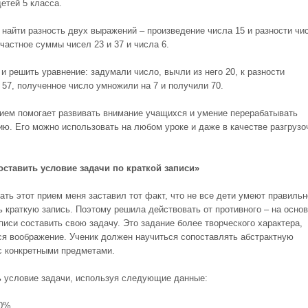
етей 5 класса.
 найти разность двух выражений – произведение числа 15 и разности чи
 частное суммы чисел 23 и 37 и числа 6.
и решить уравнение: задумали число, вычли из него 20, к разности
 57, полученное число умножили на 7 и получили 70.
ием помогает развивать внимание учащихся и умение перерабатывать
ю. Его можно использовать на любом уроке и даже в качестве разгрузо
ставить условие задачи по краткой записи»
ать этот прием меня заставил тот факт, что не все дети умеют правильн
ь краткую запись. Поэтому решила действовать от противного – на осно
писи составить свою задачу. Это задание более творческого характера,
ся воображение. Ученик должен научиться сопоставлять абстрактную
с конкретными предметами.
 условие задачи, используя следующие данные:
00%