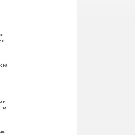
ия
ля
х на
а и
 на
жно