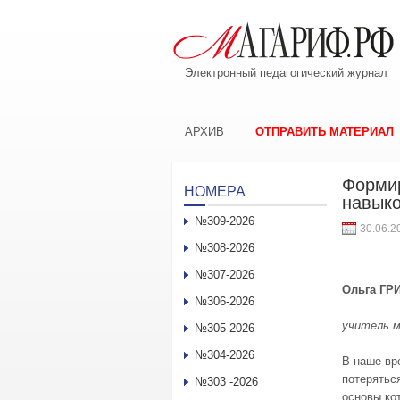
Электронный педагогический журнал
АРХИВ
ОТПРАВИТЬ МАТЕРИАЛ
Формир
НОМЕРА
навыко
№309-2026
30.06.2
№308-2026
№307-2026
Ольга ГР
№306-2026
учитель 
№305-2026
№304-2026
В наше вр
потерятьс
№303 -2026
основы ко