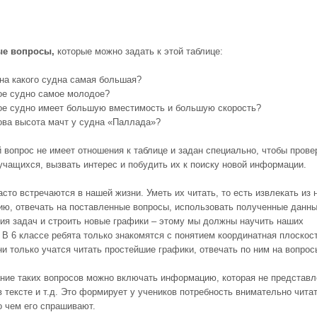
е вопросы,
которые можно задать к этой таблице:
на какого судна самая большая?
ое судно самое молодое?
ое судно имеет большую вместимость и большую скорость?
ова высота мачт у судна «Паллада»?
 вопрос не имеет отношения к таблице и задан специально, чтобы прове
учащихся, вызвать интерес и побудить их к поиску новой информации.
сто встречаются в нашей жизни. Уметь их читать, то есть извлекать из 
ю, отвечать на поставленные вопросы, использовать полученные данн
ия задач и строить новые графики – этому мы должны научить наших
 В 6 классе ребята только знакомятся с понятием координатная плоскост
ни только учатся читать простейшие графики, отвечать по ним на вопрос
ние таких вопросов можно включать информацию, которая не представл
в тексте и т.д. Это формирует у учеников потребность внимательно читат
о чем его спрашивают.