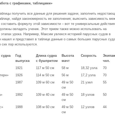
абота с графиками, таблицами»
таблицы получить все данные для решения задачи, заполнить недостаю
таблице, найдя закономерность ее заполнения; выяснить зависимость ме
 составить формулу этой зависимости – вот те универсальные действия
должны овладеть ученик. Этот прием также можно использовать на
 этапах урока. Например, Максим увлекся историей парусных судов в
н нашел и представил в таблице данные о самых больших парусных суда
о сих пор используются.
 судна
Год
Длина судна
Высота
Скорость
Экипаж
выпуска
с бушпритом
мачт
чел.
1921
117 м 50 см
58 м
18,32 узла
70
терн»
1926
114 м 50 см
56 м
17,2 узла
70
1987
109 м 60 см
49 м 50
21 узел
55
см
а»
1992
109 м 40 см
49 м 50
18 узлов
50
см
с»
1988
108 м 60 см
49 м 50
12 узлов
44
см