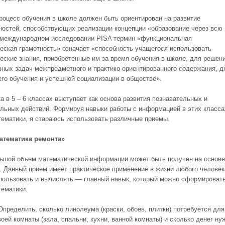
роцесс обучения в школе должен быть ориентирован на развитие
ностей, способствующих реализации концепции «образование через всю
 международном исследовании PISA термин «функциональная
еская грамотность» означает «способность учащегося использовать
еские знания, приобретенные им за время обучения в школе, для решен
зных задач межпредметного и практико-ориентированного содержания, д
го обучения и успешной социализации в обществе».
а в 5 – 6 классах выступает как основа развития познавательных и
льных действий. Формируя навыки работы с информацией в этих класса
тематики, я стараюсь использовать различные приемы.
атематика ремонта»
ьшой объем математической информации может быть получен на основе
. Данный прием имеет практическое применение в жизни любого человек
пользовать и вычислять — главный навык, который можно сформировать
тематики.
пределить, сколько линолеума (краски, обоев, плитки) потребуется для
оей комнаты (зала, спальни, кухни, ванной комнаты) и сколько денег ну