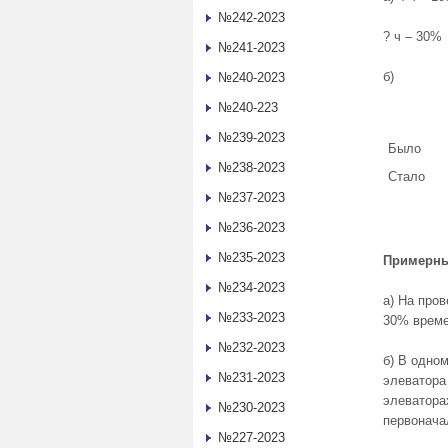
№242-2023
? ч – 30%
№241-2023
б)
№240-2023
№240-223
№239-2023
Было
№238-2023
Стало
№237-2023
№236-2023
№235-2023
Примерны
№234-2023
а) На про
№233-2023
30% време
№232-2023
б) В одном
№231-2023
элеватора 
элеватора
№230-2023
первонача
№227-2023