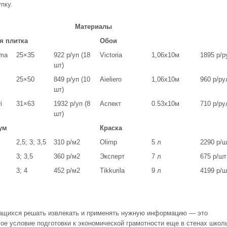
упку.
атериалы
я плитка
Обои
ima
25×35
922 р/уп (18
Victoria
1,06х10м
1895 р/р
шт)
25×50
849 р/уп (10
Aieliero
1,06х10м
960 р/ру
шт)
i
31×63
1932 р/уп (8
Аспект
0.53х10м
710 р/ру
шт)
ум
Краска
2,5; 3; 3,5
310 р/м
2
Olimp
5 л
2290 р/ш
3; 3,5
360 р/м
2
Эксперт
7 л
675 р/шт
3; 4
452 р/м
2
Tikkurila
9 л
4199 р/ш
ащихся решать извлекать и применять нужную информацию — это
ое условие подготовки к экономической грамотности еще в стенах школ