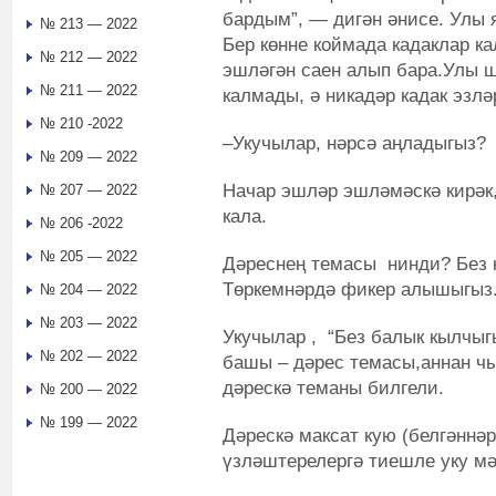
бардым”, — дигән әнисе. Улы 
№ 213 — 2022
Бер көнне коймада кадаклар 
№ 212 — 2022
эшләгән саен алып бара.Улы ш
№ 211 — 2022
калмады, ә никадәр кадак эзлә
№ 210 -2022
–Укучылар, нәрсә аңладыгыз?
№ 209 — 2022
Начар эшләр эшләмәскә кирәк,
№ 207 — 2022
кала.
№ 206 -2022
№ 205 — 2022
Дәреснең темасы нинди? Без 
Төркемнәрдә фикер алышыгыз
№ 204 — 2022
№ 203 — 2022
Укучылар , “Без балык кылчы
№ 202 — 2022
башы – дәрес темасы,аннан ч
дәрескә теманы билгели.
№ 200 — 2022
№ 199 — 2022
Дәрескә максат кую (белгәннәр
үзләштерелергә тиешле уку мә