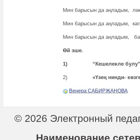
Мин барысын да аңладым, ләк
Мин барысын да аңладым, каг
Мин барысын да аңладым, баш
Өй эше.
1)
“Кешелекле булу”
2)
«Үзең нинди- көз
Венера САБИРҖАНОВА
© 2026 Электронный педа
Наименование сетев