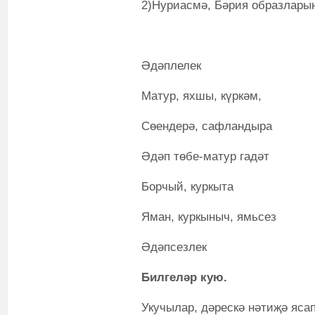
2)Нуриасмә, Бәрия образлары
Әдәплелек
Матур, яхшы, күркәм,
Сөендерә, сафландыра
Әдәп төбе-матур гадәт
Борчый, куркыта
Яман, куркыныч, ямьсез
Әдәпсезлек
Билгеләр кую.
Укучылар, дәрескә нәтиҗә ясап