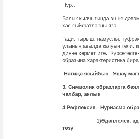
Нур…
Балык кылчыгында эшне дәвам
хас сыйфатларны яза.
Гади, тырыш, намуслы, туфракк
улының авылда калуын тели, ки
динне хөрмәт итә. Күрсәтелг
образына характеристика бире
Нәтиҗә ясыйбыз. Яшәү мәгъ
3. Символик образларга бәял
чалбар, аклык
4 Рефлексия. Нуриасмә обра
1)Әдәплелек, әдәпсезл
төзү