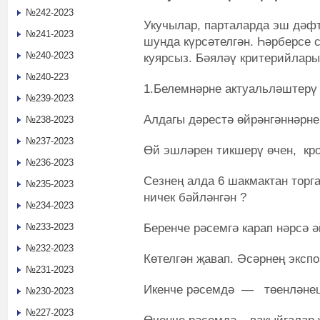
№242-2023
Укучылар, парталарда эш дәф
№241-2023
шунда күрсәтелгән. Һәрберсе 
№240-2023
куярсыз. Бәяләү критерийлары
№240-223
1.Белемнәрне актуальләштерү
№239-2023
Алдагы дәрестә өйрәнгәннәрне
№238-2023
№237-2023
Өй эшләрен тикшерү өчен, кр
№236-2023
Сезнең алда 6 шакмактан торг
№235-2023
ничек бәйләнгән ?
№234-2023
Беренче рәсемгә карап нәрсә 
№233-2023
№232-2023
Көтелгән җавап. Әсәрнең экс
№231-2023
Икенче рәсемдә — төенләнеш
№230-2023
№227-2023