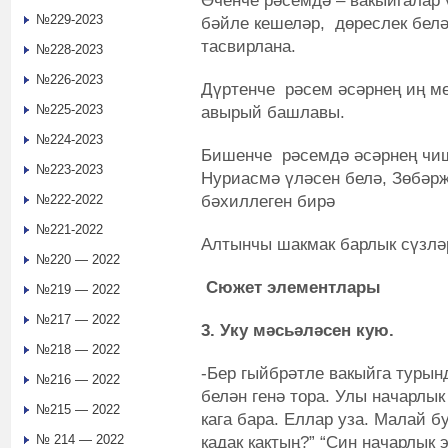
Өченче рәсемдә – вакыйгалар 
№229-2023
бәйле кешеләр, дөреслек бел
тасвирлана.
№228-2023
№226-2023
Дүртенче рәсем әсәрнең иң м
№225-2023
авырый башлавы.
№224-2023
Бишенче рәсемдә әсәрнең чиш
№223-2023
Нуриасмә үләсен белә, Зөбәр
бәхиллеген бирә
№222-2022
№221-2022
Алтынчы шакмак барлык сүзлә
№220 — 2022
Сюжет элементлары
№219 — 2022
№217 — 2022
3. Уку мәсьәләсен кую.
№218 — 2022
-Бер гыйбрәтле вакыйга турынд
№216 — 2022
белән генә тора. Улы начарлык
№215 — 2022
кага бара. Еллар уза. Малай бу
№ 214 — 2022
кадак кактың?” “Син начарлык 