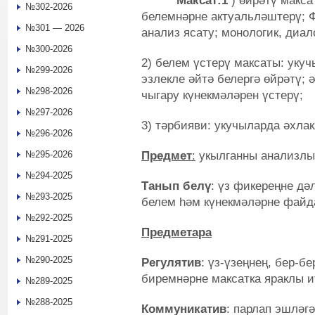
Максат:1
) өйрәтү макса
№302-2026
белемнәрне актуальләштерү; Ф
№301 — 2026
анализ ясату; монологик, диал
№300-2026
2) белем үстерү максаты: уку
№299-2026
эзлекле әйтә белергә өйрәтү;
№298-2026
чыгару күнекмәләрен үстерү;
№297-2026
3) тәрбияви: укучыларда әхл
№296-2026
Предмет
:
укылганны анализлый
№295-2026
№294-2025
Танып белү
: үз фикереңне дә
№293-2025
белем һәм күнекмәләрне файд
№292-2025
Предметара
№291-2025
№290-2025
Регулятив
: үз-үзеңнең, бер-б
биремнәрне максатка яраклы и
№289-2025
№288-2025
Коммуникатив
: парлап эшләг