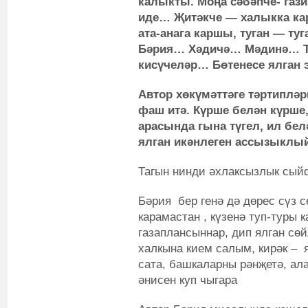
калыкты. Моңа сәбәпче- газ
иде… Җитәкче — халыкка ка
ата-анага каршы, туган — т
Бәрия… Хәдичә… Мәдинә… 
кисүчеләр… Бөтенесе ялган
Автор хөкүмәттәге тәртиплә
фаш итә. Күрше белән күрше,
арасында гына түгел, ил бел
ялган икәнлеген ассызыклый
Тагын нинди әхлаксызлык сы
Бәрия бер генә дә дөрес сүз 
карамастан , күзенә туп-туры 
газаплансыннар, дип ялган сөй
халкына кием салым, кирәк – 
сата, башкаларны рәнҗетә, ал
әнисен куп чыгара