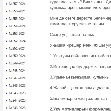
күрә аласызмы? Бик яхшы. Дим
№257-2024
күнекмәләрен, мөмкинлекләре
№256-2024
Мин дә сезгә дәрестә белемнә
№255-2024
камилләштерүегезне телим.
№254-2024
№253-2024
Сезгә уңышлар телим.
№252-2024
Уңышка ирешер өчен, яхшы ук
№251-2024
1.Укытучы сөйләвен игътибар 
№250-2024
№249-2024
2.Иптәшеңне бүлдермә, тыңлап
№248-2024
3.Урыннан кычкырма, кулыңны 
№247-2024
№246-2023
4.Җавабың төгәл һәм аңлаешл
№245-2023
5.Белемнәрне үзең эзләп тап
№244-2023
№243-2023
2.Уку мотивларын формала