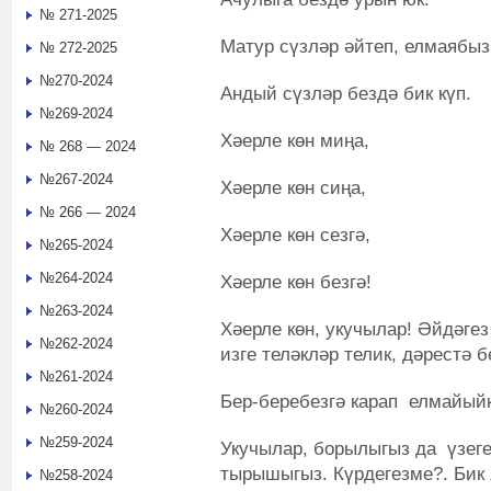
№ 271-2025
Матур сүзләр әйтеп, елмаябыз
№ 272-2025
№270-2024
Андый сүзләр бездә бик күп.
№269-2024
Хәерле көн миңа,
№ 268 — 2024
№267-2024
Хәерле көн сиңа,
№ 266 — 2024
Хәерле көн сезгә,
№265-2024
№264-2024
Хәерле көн безгә!
№263-2024
Хәерле көн, укучылар! Әйдәгез
№262-2024
изге теләкләр телик, дәрестә 
№261-2024
Бер-беребезгә карап елмайыйк
№260-2024
№259-2024
Укучылар, борылыгыз да үзегез
тырышыгыз. Күрдегезме?. Бик 
№258-2024