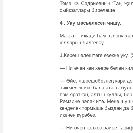
Тема Ф. Садриевның “Таң җи
сыйфатлары бирелеше
4 . Уку мәсьәләсен чишү.
Максат: иҗади һәм эзләнү ха
юлларын билгеләү
1.
Кереш өлештәге өзекне уку. (
— Ни өчен көн хәере белән ки
— Әйе, яшәешебезнең кара до
эчкечелек ике бала атасы бул
һәм яраткан, алтын куллы, бер
Рәмзине һәлак итә. Менә шушы
көндәлек тормышыбыздан да бе
икәнен күрәбез.
— Ни өчен колхоз рәисе Гари