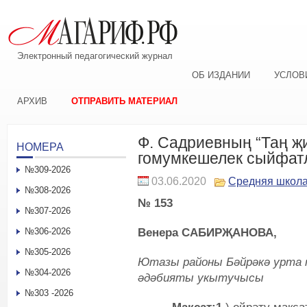
Электронный педагогический журнал
ОБ ИЗДАНИИ
УСЛОВ
АРХИВ
ОТПРАВИТЬ МАТЕРИАЛ
Ф. Садриевның “Таң җ
НОМЕРА
гомумкешелек сыйфат
№309-2026
03.06.2020
Средняя школ
№308-2026
№ 153
№307-2026
Венера САБИРҖАНОВА
,
№306-2026
№305-2026
Ютазы районы Бәйрәкә урта 
№304-2026
әдәбияты укытучысы
№303 -2026