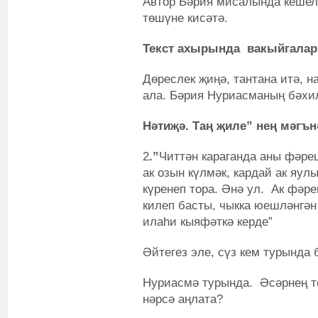
Автор Бәрия мисалында кешел
төшүне кисәтә.
Текст ахырында вакыйгалар
Дөреслек җиңә, тантана итә, 
ала. Бәрия Нуриасманың бәхи
Нәтиҗә. Таң җиле” нең мәгън
2
.”
Читтән караганда аны фәре
ак озын күлмәк, кардай ак яул
күренеп тора. Әнә ул. Ак фәр
килеп басты, чыкка юешләнгән
илаһи кыяфәткә керде”
Әйтегез эле, сүз кем турында 
Нуриасмә турында. Әсәрнең т
нәрсә аңлата?