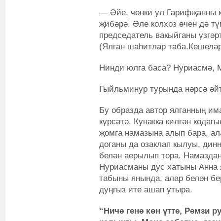
— Әйе, чөнки ул Гарифҗанны к
җибәрә. Әле колхоз өчен дә тү
председатель вакыйганы үзгәр
(Ялган шаһитлар таба.Кешеләр 
Нинди юлга баса? Нуриасмә, 
Гыйльминур турында нәрсә әй
Бу образда автор ялганның им
күрсәтә. Кунакка килгән кода
җомга намазына алып бара, ал
доганы да озаклап кылуы, дин
белән аерылып тора. Намазда
Нуриасманы дус хатыны Анна 
табыны янында, алар белән бе
дуңгыз ите ашап утыра.
“Ничә генә көн үтте, Рәмзи 