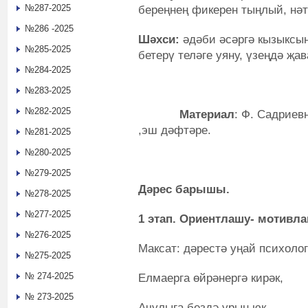
№287-2025
береңнең фикерен тыңлый, нәт
№286 -2025
Шәхси:
әдәби әсәргә кызыксын
№285-2025
бетерү теләге уяну, үзеңдә җа
№284-2025
№283-2025
№282-2025
Материал
: Ф. Садриев
,эш дәфтәре.
№281-2025
№280-2025
№279-2025
Дәрес барышы.
№278-2025
№277-2025
1 этап. Ориентлашу- мотивл
№276-2025
Максат: дәрестә уңай психоло
№275-2025
№ 274-2025
Елмаерга өйрәнергә кирәк,
№ 273-2025
Ачулыга бездә урын юк.