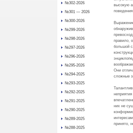
№302-2026
высокую а
поведения
№301 — 2026
№300-2026
Выражение
обнаружив
№299-2026
превосход
№298-2026
правило, 
большой с
№297-2026
конструкц
№296-2026
энциклопе
воображае
№295-2026
Они отлич
№294-2025
сложные з
№293-2025
Талантлив
№292-2025
неприятия
впечатлен
№291-2025
них не су
№290-2025
конформис
интересам
№289-2025
принято, 
№288-2025