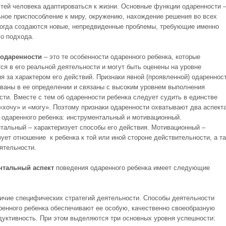
тей человека адаптироваться к жизни. Основные функции одаренности 
ное приспособление к миру, окружению, нахождение решения во всех
когда создаются новые, непредвиденные проблемы, требующие именно
го подхода.
 одаренности
– это те особенности одаренного ребенка, которые
ся в его реальной деятельности и могут быть оценены на уровне
я за характером его действий. Признаки явной (проявленной) одареннос
ваны в ее определении и связаны с высоким уровнем выполнения
сти. Вместе с тем об одаренности ребенка следует судить в единстве
 «хочу» и «могу». Поэтому признаки одаренности охватывают два аспект
 одаренного ребенка: инструментальный и мотивационный.
тальный – характеризует способы его действия. Мотивационный –
зует отношение к ребенка к той или иной стороне действительности, а т
еятельности.
нтальный аспект
поведения одаренного ребенка имеет следующие
ичие специфических стратегий деятельности. Способы деятельности
ренного ребенка обеспечивают ее особую, качественно своеобразную
дуктивность. При этом выделяются три основных уровня успешности: