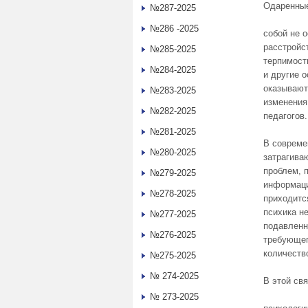
Одаренные
№287-2025
№286 -2025
собой не 
расстройс
№285-2025
терпимост
№284-2025
и другие о
оказывают
№283-2025
изменения 
№282-2025
педагогов.
№281-2025
В совреме
№280-2025
затрагива
проблем, 
№279-2025
информаци
№278-2025
приходитс
психика н
№277-2025
подавленно
№276-2025
требующег
количеств
№275-2025
№ 274-2025
В этой свя
№ 273-2025