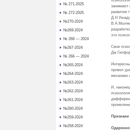
психологи
№ 271-2025
занимают 
развития 
№ 272-2025
Д.Н.Узнад
№270-2024
В.А.Моляк
разработк
№269-2024
это психо
№ 268 — 2024
Свои псих
№267-2024
Дж.Гилфор
№ 266 — 2024
Интересны
№265-2024
провел до
№264-2024
механики 
№263-2024
И, наконе
№262-2024
психологи
дифференц
№261-2024
проявлени
№260-2024
Признаки
№259-2024
№258-2024
Одаренно