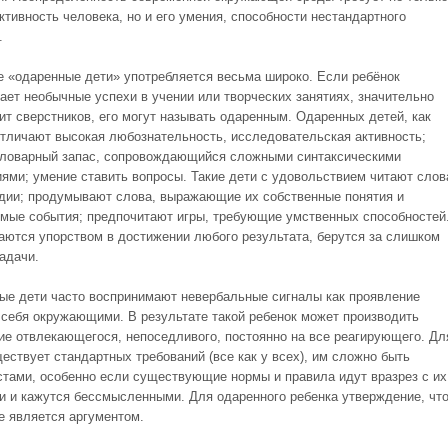
ктивность человека, но и его умения, способности нестандартного
.
 «одаренные дети» употребляется весьма широко. Если ребёнок
ает необычные успехи в учении или творческих занятиях, значительно
ит сверстников, его могут называть одаренным. Одаренных детей, как
отличают высокая любознательность, исследовательская активность;
ловарный запас, сопровождающийся сложными синтаксическими
иями; умение ставить вопросы. Такие дети с удовольствием читают слов
дии; продумывают слова, выражающие их собственные понятия и
мые события; предпочитают игры, требующие умственных способностей
аются упорством в достижении любого результата, берутся за слишком
адачи.
ые дети часто воспринимают невербальные сигналы как проявление
 себя окружающими. В результате такой ребенок может производить
ие отвлекающегося, непоседливого, постоянно на все реагирующего. Дл
ществует стандартных требований (все как у всех), им сложно быть
тами, особенно если существующие нормы и правила идут вразрез с их
и и кажутся бессмысленными. Для одаренного ребенка утверждение, что
не является аргументом.