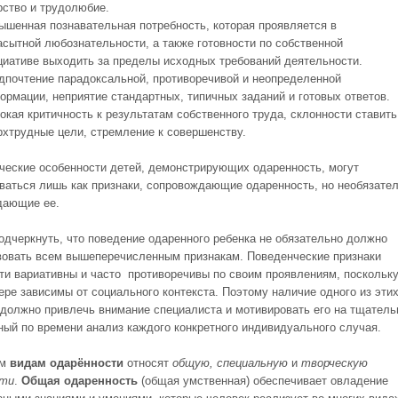
рство и трудолюбие.
ышенная познавательная потребность, которая проявляется в
асытной любознательности, а также готовности по собственной
циативе выходить за пределы исходных требований деятельности.
дпочтение парадоксальной, противоречивой и неопределенной
ормации, неприятие стандартных, типичных заданий и готовых ответов.
окая критичность к результатам собственного труда, склонности ставить
рхтрудные цели, стремление к совершенству.
ческие особенности детей, демонстрирующих одаренность, могут
ваться лишь как признаки, сопровождающие одаренность, но необязате
дающие ее.
одчеркнуть, что поведение одаренного ребенка не обязательно должно
вовать всем вышеперечисленным признакам. Поведенческие признаки
ти вариативны и часто противоречивы по своим проявлениям, поскольку
ере зависимы от социального контекста. Поэтому наличие одного из эти
 должно привлечь внимание специалиста и мотивировать его на тщател
ный по времени анализ каждого конкретного индивидуального случая.
ым
видам одарённости
относят
общую, специальную
и
творческую
сти
.
Общая одаренность
(общая умственная) обеспечивает овладение