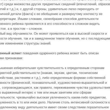
кт) среди множества других предметных сведений (впечатлений, образов
ятий и т.д.) и, с другой стороны, удивительно легко переходить от
ничной детали (факта) к ее обобщению и развернутому контексту ее
ерпретации. Иными словами, своеобразие способов деятельности
ренного ребенка проявляется в его способности в сложном видеть
стое, а в простом – сложное.
бый вид обучаемости. Он может проявляться как в высокой скорости и
кости обучения, так и в замедленном темпе обучения, но с последующим
ким изменением структуры знаний.
онный аспект
поведения одаренного ребенка может быть описан
ми признаками:
ышенная избирательная чувствительность к определенным сторонам
дметной действительности (знакам, звукам, цветам, техническим
ройствам, растениям и т.д.), либо определенным формам собственной
ивности (физической, познавательной, художественно-выразительной и
.), сопровождающаяся, как правило, переживанием чувства удовольствия
о выраженный интерес к тем или иным занятиям или сферам
тельности, чрезвычайно высокая увлеченность каким-либо предметом,
руженность в то или иное дело. Наличие столь интенсивной склонности к
еделенному виду деятельности имеет своим следствием поразительное