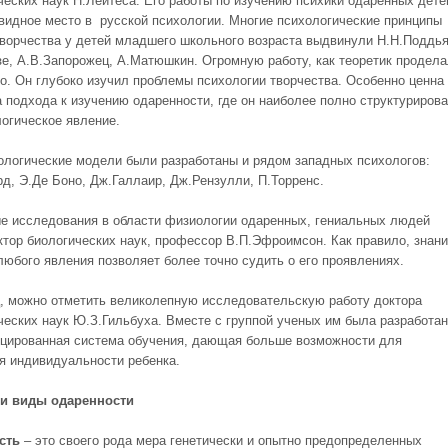
ческих наук Н.Лейтеса. Его работы по изучению психики одаренных дете
видное место в русской психологии. Многие психологические принципы
творчества у детей младшего школьного возраста выдвинули Н.Н.Поддья
зе, А.В.Запорожец, А.Матюшкин. Огромную работу, как теоретик продел
о. Он глубоко изучил проблемы психологии творчества. Особенно ценна 
а подхода к изучению одаренности, где он наиболее полно структуриров
логическое явление.
ологические модели были разработаны и рядом западных психологов:
д, Э.Де Боно, Дж.Галлаир, Дж.Рензулли, П.Торренс.
е исследования в области физиологии одаренных, гениальных людей
ктор биологических наук, профессор В.П.Эфроимсон. Как правило, знан
любого явления позволяет более точно судить о его проявлениях.
ц, можно отметить великолепную исследовательскую работу доктора
ческих наук Ю.З.Гильбуха. Вместе с группой ученых им была разработа
ированная система обучения, дающая больше возможности для
я индивидуальности ребенка.
 и виды одаренности
сть
– это своего рода мера генетически и опытно предопределенных