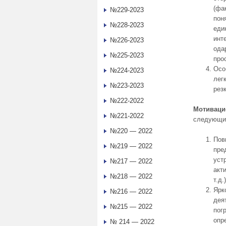
(фа
№229-2023
пон
№228-2023
еди
инт
№226-2023
ода
№225-2023
про
Осо
№224-2023
лег
№223-2023
рез
№222-2022
Мотиваци
№221-2022
следующи
№220 — 2022
Пов
№219 — 2022
пре
уст
№217 — 2022
акт
№218 — 2022
т.д
Ярк
№216 — 2022
дея
№215 — 2022
пог
опр
№ 214 — 2022