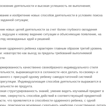
 освоение деятельности и высокая успешность ее выполнения;
ование и изобретение новых способов деятельности в условиях поиска
 заданной ситуации;
ние новых целей деятельности за счет более глубокого овладения
, ведущее к новому видению ситуации и объясняющие появление, на
гляд неожиданных идей и решений.
ения одаренного ребенка характерен главным образом третий уровень
и: новаторство как выход за пределы требований выполняемой
сти.
рмированность качественно своеобразного индивидуального стиля
тельности, выражающегося в склонности «все делать по-своему» и
занного с присущей одному ребенку самодостаточной системой
орегуляции. Индивидуализация способов деятельности выражается в
кальности ее продукта.
окая структурированность знаний, умение видеть изучаемый предмет в
теме, свернутость способов действий в соответствующей предметной
асти, что проявляется в способности одаренного ребенка, с одной
роны, практически мгновенно схватывать наиболее существенную детал