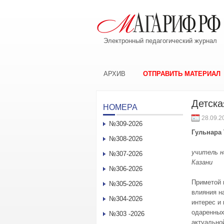
Электронный педагогический журнал
АРХИВ
ОТПРАВИТЬ МАТЕРИАЛ
Детска
НОМЕРА
28.09.2
№309-2026
Гульнара
№308-2026
учитель н
№307-2026
Казани
№306-2026
Приметой 
№305-2026
влияния на
№304-2026
интерес и
одаренных
№303 -2026
актуально