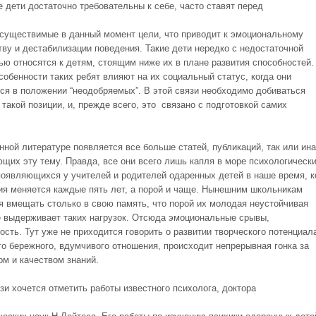
 дети достаточно требовательны к себе, часто ставят перед
осуществимые в данный момент цели, что приводит к эмоциональному
тву и дестабилизации поведения. Такие дети нередко с недостаточной
ью относятся к детям, стоящим ниже их в плане развития способностей.
собенности таких ребят влияют на их социальный статус, когда они
ся в положении “неодобряемых”. В этой связи необходимо добиваться
такой позиции, и, прежде всего, это связано с подготовкой самих
нной литературе появляется все больше статей, публикаций, так или ин
ющих эту тему. Правда, все они всего лишь капля в море психологическ
появляющихся у учителей и родителей одаренных детей в наше время, к
я меняется каждые пять лет, а порой и чаще. Нынешним школьникам
я вмещать столько в свою память, что порой их молодая неустойчивая
е выдерживает таких нагрузок. Отсюда эмоциональные срывы,
сть. Тут уже не приходится говорить о развитии творческого потенциал
о бережного, вдумчивого отношения, происходит непрерывная гонка за
ом и качеством знаний.
зи хочется отметить работы известного психолога, доктора