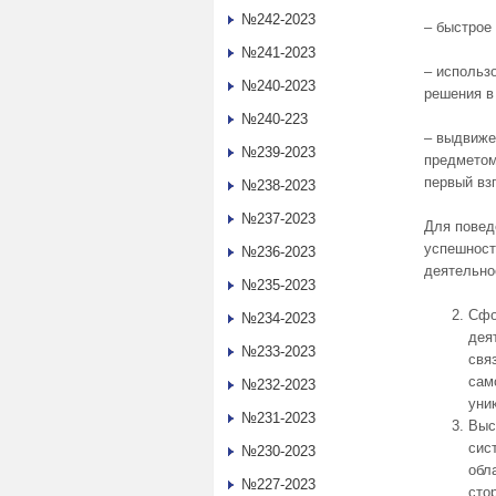
№242-2023
– быстрое
№241-2023
– использ
№240-2023
решения в
№240-223
– выдвиже
№239-2023
предметом
первый вз
№238-2023
№237-2023
Для повед
успешност
№236-2023
деятельно
№235-2023
Сфо
№234-2023
дея
№233-2023
свя
сам
№232-2023
уни
№231-2023
Выс
сис
№230-2023
обл
№227-2023
сто