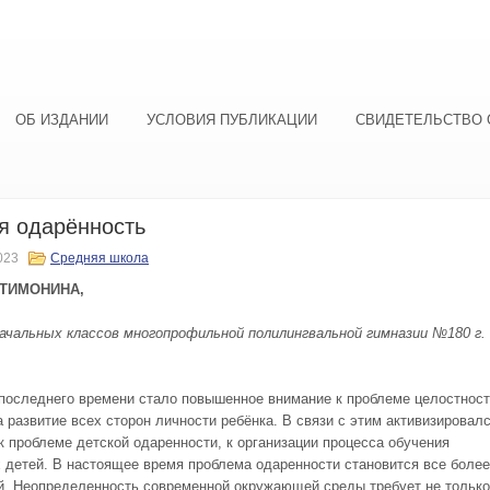
ОБ ИЗДАНИИ
УСЛОВИЯ ПУБЛИКАЦИИ
СВИДЕТЕЛЬСТВО 
я одарённость
023
Средняя школа
 ТИМОНИНА,
ачальных классов многопрофильной полилингвальной гимназии №180 г.
последнего времени стало повышенное внимание к проблеме целостнос
 развитие всех сторон личности ребёнка. В связи с этим активизировалс
 к проблеме детской одаренности, к организации процесса обучения
 детей. В настоящее время проблема одаренности становится все более
й. Неопределенность современной окружающей среды требует не только