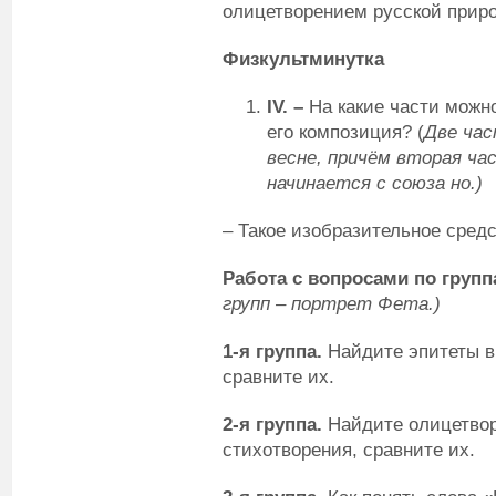
олицетворением русской прир
Физкультминутка
IV
. –
На какие части можн
его композиция? (
Две час
весне, причём вторая ча
начинается с союза но.)
– Такое изобразительное сред
Работа с вопросами по груп
групп – портрет Фета.)
1-я группа.
Найдите эпитеты в 
сравните их.
2-я группа.
Найдите олицетворе
стихотворения, сравните их.