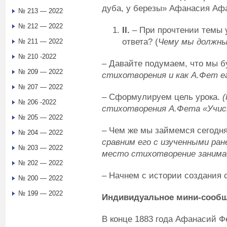
дуба, у березы» Афанасия Аф
№ 213 — 2022
№ 212 — 2022
II
.
– При прочтении темы у
ответа? (
Чему мы должны 
№ 211 — 2022
№ 210 -2022
– Давайте подумаем, что мы б
№ 209 — 2022
стихотворения и как А.Фет ег
№ 207 — 2022
– Сформулируем цель урока.
№ 206 -2022
стихотворения А.Фета «Учись 
№ 205 — 2022
–
Чем же мы займемся сегодн
№ 204 — 2022
сравним его с изученными ран
№ 203 — 2022
место стихотворение занима
№ 202 — 2022
–
Начнем с истории создания 
№ 200 — 2022
№ 199 — 2022
Индивидуальное мини-сооб
В конце 1883 года Афанасий Фе