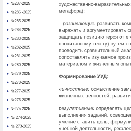
№287-2025
художественно-выразительных 
метафора);
№286 -2025
№285-2025
– развивающие:
развивать ком
выражать и аргументировать с
№284-2025
защищать позицию героя от ег
№283-2025
прочитанному тексту) путем с
№282-2025
проводить сравнительный анал
№281-2025
сопоставлять изучаемое прои
материалом и жизненным опы
№280-2025
№279-2025
Формирование УУД
:
№278-2025
личностные:
осмысление замы
№277-2025
жизненных ценностей, развити
№276-2025
регулятивные:
определять цел
№275-2025
выполнения заданий, соверше
№ 274-2025
умение ставить цель, формули
№ 273-2025
учебной деятельности, рефлек