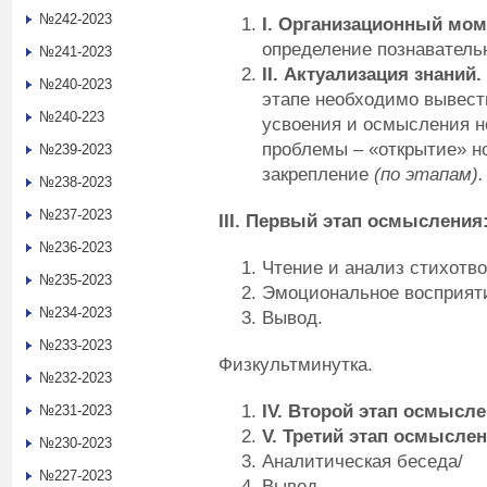
№242-2023
I
. Организационный мом
определение познавательн
№241-2023
II
. Актуализация знаний.
№240-2023
этапе необходимо вывест
№240-223
усвоения и осмысления н
проблемы – «открытие» но
№239-2023
закрепление
(по этапам).
№238-2023
№237-2023
III
. Первый этап осмысления
№236-2023
Чтение и анализ стихотво
№235-2023
Эмоциональное восприят
№234-2023
Вывод.
№233-2023
Физкультминутка.
№232-2023
IV
. Второй этап осмысле
№231-2023
V
. Третий этап осмыслен
№230-2023
Аналитическая беседа/
№227-2023
Вывод.