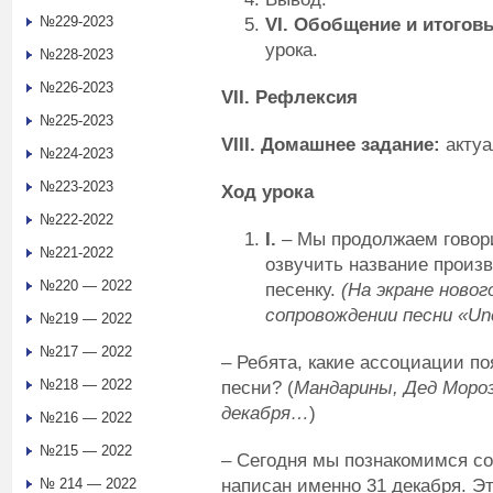
№229-2023
VI
. Обобщение и итого
урока.
№228-2023
№226-2023
VII
. Рефлексия
№225-2023
VIII
. Домашнее задание:
актуа
№224-2023
№223-2023
Ход урока
№222-2022
I
.
– Мы продолжаем говори
№221-2022
озвучить название произв
№220 — 2022
песенку.
(На экране ново
сопровождении песни «
Un
№219 — 2022
№217 — 2022
– Ребята, какие ассоциации п
№218 — 2022
песни? (
Мандарины, Дед Мороз
декабря…
)
№216 — 2022
№215 — 2022
– Сегодня мы познакомимся со
написан именно 31 декабря. Эт
№ 214 — 2022