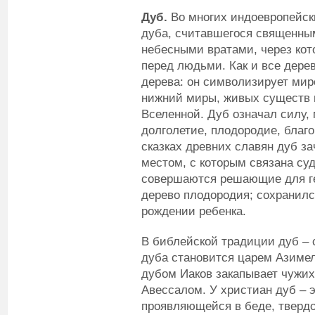
Дуб.
Во многих индоевропейск
дуба, считавшегося священны
небесными вратами, через кот
перед людьми. Как и все дерев
дерева: он символизирует ми
нижний миры, живых существ 
Вселенной. Дуб означал силу,
долголетие, плодородие, благо
сказках древних славян дуб з
местом, с которым связана суд
совершаются решающие для ге
дерево плодородия; сохранилс
рождении ребенка.
В библейской традиции дуб – 
дуба становится царем Азимел
дубом Иаков закапывает чужих 
Авессалом. У христиан дуб – 
проявляющейся в беде, твердо