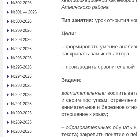
квалификационной категории
№302-2026
Атнинского района
№301 — 2026
Тип занятия:
урок открытия но
№300-2026
№299-2026
Цели:
№298-2026
–
формировать умение анализи
№297-2026
раскрывать замысел автора;
№296-2026
– производить сравнительный 
№295-2026
№294-2025
Задачи:
№293-2025
воспитательные:
воспитывать
№292-2025
и своим поступкам, стремлен
№291-2025
внимательное и бережное отно
№290-2025
отношение к языку;
№289-2025
– образовательные:
обучать н
№288-2025
текста; закрепить понятие о 