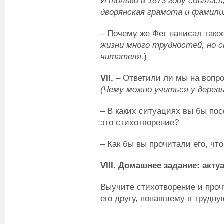
И только в 1873 году сбылась,
дворянская грамота и фамили
– Почему же Фет написал тако
жизни много трудностей, но 
читателя.
)
VII
.
– Ответили ли мы на вопро
(Чему можно учиться у деревь
– В каких ситуациях вы бы по
это стихотворение?
– Как бы вы прочитали его, чт
VIII
.
Домашнее задание: акту
Выучите стихотворение и прочт
его другу, попавшему в трудн