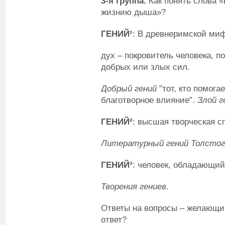
3-я группа.
Как понять слова «
жизнию дыша»?
ГЕНИЙ¹
: В древнеримской ми
дух – покровитель человека, 
добрых или злых сил.
Добрый гений
”тот, кто помогае
благотворное влияние”.
Злой г
ГЕНИЙ²
: высшая творческая с
Литературный гений Толстог
ГЕНИЙ³
: человек, обладающий
Творения гениев.
Ответы на вопросы – желающий
ответ?