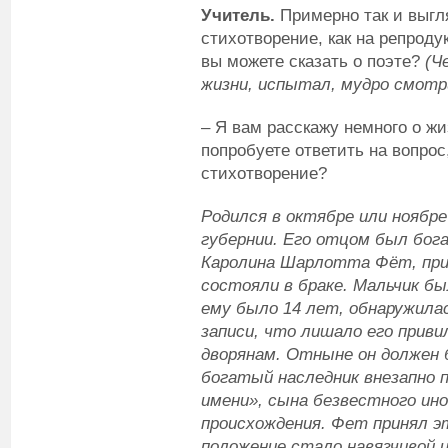
Учитель.
Примерно так и выгля
стихотворение, как на репроду
вы можете сказать о поэте?
(Ч
жизни, испытал, мудро смотр
– Я вам расскажу немного о жи
попробуете ответить на вопрос
стихотворение?
Родился в октябре или ноябре
губернии. Его отцом был бо
Каролина Шарлотта Фёт, прие
состояли в браке. Мальчик бы
ему было 14 лет, обнаружила
записи, что лишало его прив
дворянам. Отныне он должен
богатый наследник внезапно п
имени», сына безвестного ин
происхождения. Фет принял э
положение стало навязчивой и