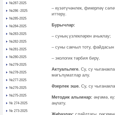
№287-2025
– күзәтүчәнлек, фикерләү сәлә
№286 -2025
иттерү.
№285-2025
Бурычлар:
№284-2025
№283-2025
– суның үзлекләрен ачыклау;
№282-2025
– суны сакчыл тоту, файдасын
№281-2025
№280-2025
– экологик тәрбия бирү.
№279-2025
Актуальлеге.
Су, су чыганакл
№278-2025
мәгълүматлар алу.
№277-2025
Әзерлек эше.
Су, су чыганакл
№276-2025
№275-2025
Методик алымнар:
әңгәмә, кү
аңлату.
№ 274-2025
№ 273-2025
Җиһазлау:
слайдтагы рәсемнәр