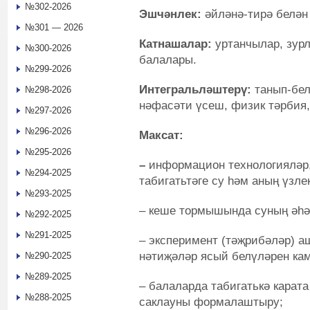
№302-2026
Эшчәнлек:
әйләнә-тирә белән
№301 — 2026
Катнашалар:
уртанчылар, зурл
№300-2026
балалары.
№299-2026
Интегральләштерү:
танып-бел
№298-2026
нәфасәти үсеш, физик тәрбия,
№297-2026
№296-2026
Максат:
№295-2026
–
информацион технологияләр,
№294-2025
табигатьтәге су һәм аның үзле
№293-2025
– кеше тормышында суның әһә
№292-2025
№291-2025
– эксперимент (тәҗрибәләр) а
нәтиҗәләр ясый белүләрен ка
№290-2025
№289-2025
– балаларда табигатькә карат
№288-2025
саклауны формалаштыру;