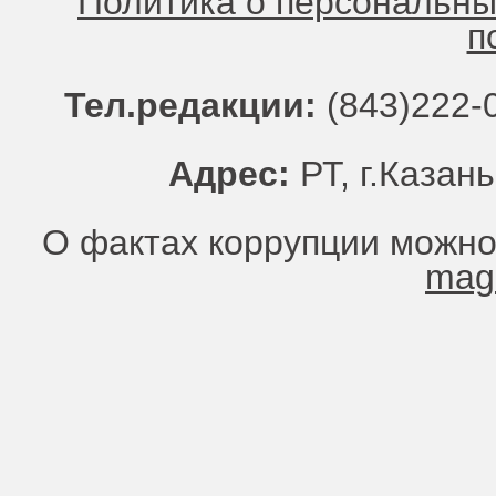
Политика о персональн
п
Тел.редакции:
(843)222-0
Адрес:
РТ, г.Казань
О фактах коррупции можно
mag