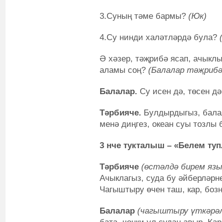
3.Суның тәме бармы?
(Юк)
4.Су нинди халәтләрдә була?
Ә хәзер, тәҗрибә ясап, ачыклы
аламы соң?
(Балалар тәҗрибә
Балалар.
Су исен дә, төсен дә,
Тәрбияче.
Булдырдыгыз, балал
менә диңгез, океан суы тозлы 
3 нче тукталыш – «Белем туп
Тәрбияче
(өстәлдә бирем язы
Ачыклагыз, суда бу әйберләрн
Чагыштыру өчен таш, кар, боз
Балалар
(чагыштыру үткәрәл