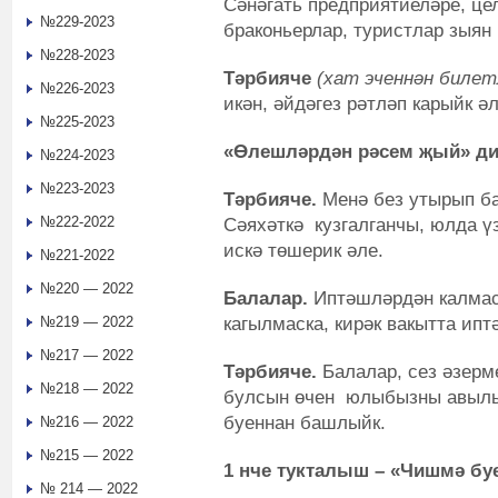
Сәнәгать предприятиеләре, це
№229-2023
браконьерлар, туристлар зыян 
№228-2023
Тәрбияче
(
х
ат эченнән билет
№226-2023
икән, әйдәгез рәтләп карыйк әл
№225-2023
«Өлешләрдән рәсем җый»
д
и
№224-2023
№223-2023
Тәрбияче.
Менә без утырып ба
№222-2022
Сәяхәткә кузгалганчы, юлда ү
искә төшерик әле.
№221-2022
№220 — 2022
Балалар.
Иптәшләрдән калмаск
кагылмаска, кирәк вакытта ипт
№219 — 2022
№217 — 2022
Тәрбияче.
Балалар, сез әзерм
№218 — 2022
булсын өчен юлыбызны авылы
буеннан башлыйк.
№216 — 2022
№215 — 2022
1 нче тукталыш
– «
Чишмә бу
№ 214 — 2022