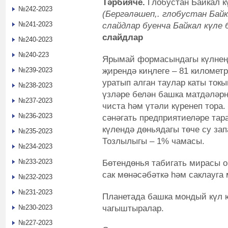
Тәрбияче.
Глобустан Байкал кү
№242-2023
(Бергәләшеп
,
.
г
лобустан Байк
№241-2023
слайдлар буенча Байкал күле
слайдлар
№240-2023
№240-223
Ярымай формасындагы күлнең 
җирендә киңлеге – 81 километр
№239-2023
уратып алган таулар каты ток
№238-2023
үзләре белән башка матдәләрн
№237-2023
чиста һәм үтәли күренеп тора.
№236-2023
сәнәгать предприятиеләре тар
күлендә дөньядагы төче су за
№235-2023
Тозлылыгы – 1% чамасы.
№234-2023
№233-2023
Бөтендөнья табигать мирасы о
сак мөнәсәбәткә һәм саклауга 
№232-2023
№231-2023
Планетада башка мондый күл ю
чагыштыралар.
№230-2023
№227-2023