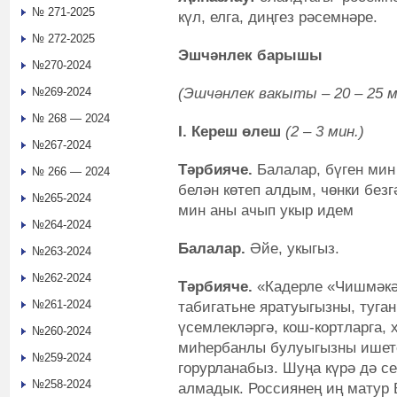
№ 271-2025
күл, елга, диңгез рәсемнәре.
№ 272-2025
Эшчәнлек барышы
№270-2024
(Эшчәнлек вакыты – 20 – 25 м
№269-2024
№ 268 — 2024
I. Кереш өлеш
(2 – 3 мин.)
№267-2024
Тәрбияче.
Балалар, бүген мин
№ 266 — 2024
белән көтеп алдым, чөнки безгә
№265-2024
мин аны ачып укыр идем
№264-2024
Балалар.
Әйе, укыгыз.
№263-2024
№262-2024
Тәрбияче.
«Кадерле «Чишмәкә
№261-2024
табигатьне яратуыгызны, туган
үсемлекләргә, кош-кортларга, 
№260-2024
миһербанлы булуыгызны ишете
№259-2024
горурланабыз. Шуңа күрә дә 
№258-2024
алмадык. Россиянең иң матур 