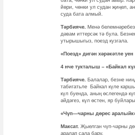
бата, чөнки ул судан авыр. Кар
йөри, чөнки ул судан җиңел, а
суда бата алмый.
Тәрбияче.
Менә белемнәребез
дәвам иттерсәк тә була. Безнең
утырышыгыз, поезд кузгала.
«Поезд»
дигән х
әрәкәтле уен
4 нче тукталыш
– «
Байкал кү
Тәрбияче.
Балалар, безне нинд
табигатьле Байкал күле каршы
күл буенда, аның өслегендә кү
әйдәгез, күл өстен, яр буйла
«Чүп
—
чарны дөрес аралыйк
Максат.
Җыелган чүп-чарны дө
аралап сала бару.