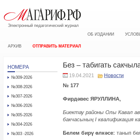
Электронный педагогический журнал
ОБ ИЗДАНИИ
УСЛОВ
АРХИВ
ОТПРАВИТЬ МАТЕРИАЛ
Без – табигать сакчыл
НОМЕРА
19.04.2021
Новости
№309-2026
№ 177
№308-2026
№307-2026
Фирд
ә
вес ЯРУЛЛИНА
,
№306-2026
Биектау районы Олы Кавал а
№305-2026
бакчасының I квалификация к
№304-2026
Белем бирү өлкәсе:
танып бе
№303 -2026