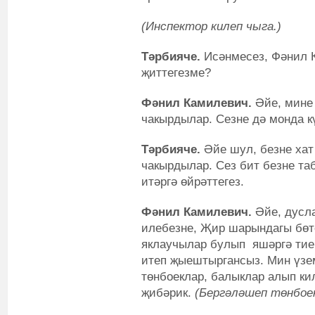
(Инспектор килеп чыга.)
Тәрбияче.
Исәнмесез, Фәнил К
җиттегезме?
Фәнил Камилевич.
Әйе, мине 
чакырдылар. Сезне дә монда к
Тәрбияче.
Әйе шул, безне хат
чакырдылар. Сез бит безне таб
итәргә өйрәттегез.
Фәнил Камилевич
.
Әйе, дусла
илебезне, Җир шарындагы бөте
яклаучылар булып яшәргә тиеш
итеп җыештыргансыз. Мин үзе
төнбоеклар, балыклар алып ки
җибәрик.
(Бергәләшеп төнбое