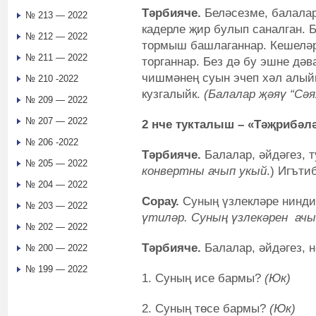
Тәрбияче.
Беләсезме, балалар,
№ 213 — 2022
кадерле җир булып саналган. 
№ 212 — 2022
тормыш башлаганнар. Кешеләр
№ 211 — 2022
торганнар. Без дә бу эшне дәв
чишмәнең суын эчеп хәл алый
№ 210 -2022
кузгалыйк.
(
Балалар җәяү “Сә
№ 209 — 2022
№ 207 — 2022
2 нче тукталыш
–
«Тәҗрибәлә
№ 206 -2022
Тәрбияче.
Балалар, әйдәгез, 
№ 205 — 2022
конвертны ачып укый
.) Игъти
№ 204 — 2022
Сорау.
Суның үзлекләре нинди
№ 203 — 2022
үтиләр. Суның үзлекәрен ачы
№ 202 — 2022
Тәрбияче.
Балалар, әйдәгез, 
№ 200 — 2022
№ 199 — 2022
1. Суның исе бармы?
(Юк)
2. Суның төсе бармы?
(Юк)