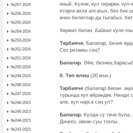
яный. Күлне, күл тирәрен чүп
№257-2024
итәргә килә алсагыз, без бик 
№256-2024
өчен билетлар да тыгабыз. Көт
№255-2024
Хөрмәт белән,
Б
айкал
күле ты
№254-2024
№253-2024
Тәрбияче.
Балалар, безне ярд
№252-2024
Сез ризамы соң?
№251-2024
Балалар.
Әйе, безнең барасыб
№250-2024
II
. Төп өлеш
(20 мин.)
№249-2024
№248-2024
Тәрбияче
(балалар белән әңг
№247-2024
турында күп өйрәндек. Нинди 
әле, күл нәрсә соң ул?
№246-2023
№245-2023
Балалар.
Күлдә су төче була, 
№244-2023
Диңгез, океан суы тозлы.
№243-2023