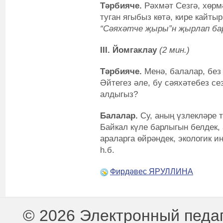
Тәрбияче.
Рәхмәт Сезгә, хөрм
туган ягыбыз көтә, кире кайты
“Сәяхәтче җыры”
н
җырлап ба
III
. Йомгаклау
(2 мин
.
)
Тәрбияче.
Менә, балалар, без 
Әйтегез әле, бу сәяхәтебез с
алдыгыз?
Балалар
.
Су, аның үзлекләре 
Байкал күле барлыгын белдек, 
араларга өйрәндек, экологик и
һ.б.
Фирдәвес ЯРУЛЛИНА
© 2026 Электронный педа