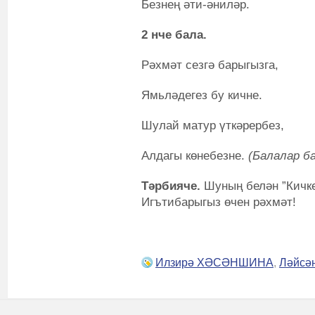
Безнең әти-әниләр.
2 нче бала.
Рәхмәт сезгә барыгызга,
Ямьләдегез бу кичне.
Шулай матур үткәрербез,
Алдагы көнебезне.
(Балалар ба
Тәрбияче.
Шуның белән ”Кичке
Игътибарыгыз өчен рәхмәт!
Илзирә ХӘСӘНШИНА
,
Ләйс