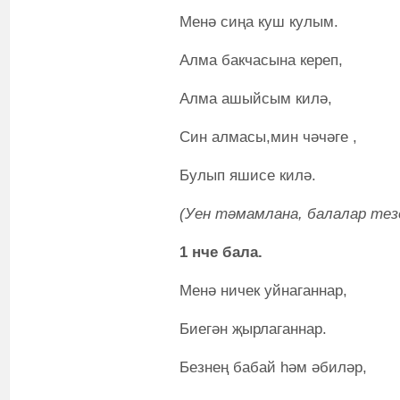
Менә сиңа куш кулым.
Алма бакчасына кереп,
Алма ашыйсым килә,
Син алмасы,мин чәчәге ,
Булып яшисе килә.
(Уен тәмамлана, балалар тез
1 нче бала.
Менә ничек уйнаганнар,
Биегән җырлаганнар.
Безнең бабай һәм әбиләр,