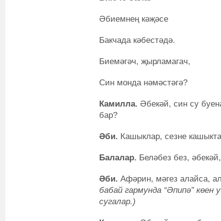
Әбиемнең кәҗәсе
Бакчада кәбестәдә.
Биемәгәч, җырламагач,
Син монда нәмәстәгә?
Камилла.
Әбекәй, син су буен
бар?
Әби.
Кашыклар, сезне кашыкта
Балалар.
Беләбез без, әбекәй
Әби.
Афәрин, мәгез алайса, а
бабай гармунда “Әпипә” көен
сугалар.)