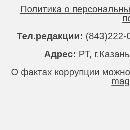
Политика о персональн
п
Тел.редакции:
(843)222-0
Адрес:
РТ, г.Казань
О фактах коррупции можно
mag