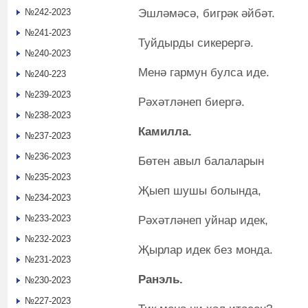
Эшләмәсә, бигрәк әйбәт.
№242-2023
№241-2023
Туйдырды сикерергә.
№240-2023
Менә гармун булса иде.
№240-223
№239-2023
Рәхәтләнеп биергә.
№238-2023
Камилла.
№237-2023
№236-2023
Бөтен авыл балаларын
№235-2023
Җыеп шушы болында,
№234-2023
№233-2023
Рәхәтләнеп уйнар идек,
№232-2023
Җырлар идек без монда.
№231-2023
Ранэл
ь
.
№230-2023
№227-2023