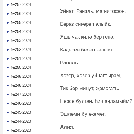
№257-2024
Уйнат, Ранэль, магнитофон.
№256-2024
№255-2024
Бераз сикереп алыйк.
№254-2024
Яшь чак килә бер генә,
№253-2024
Кадерен белеп калыйк.
№252-2024
№251-2024
Ранэл
ь
.
№250-2024
Хәзер, хәзер уйнаттырам,
№249-2024
№248-2024
Тик бер минут, җәмәгать.
№247-2024
Нәрсә булган, һич аңламыйм?
№246-2023
№245-2023
Эшләми бу әкәмәт.
№244-2023
Алия.
№243-2023