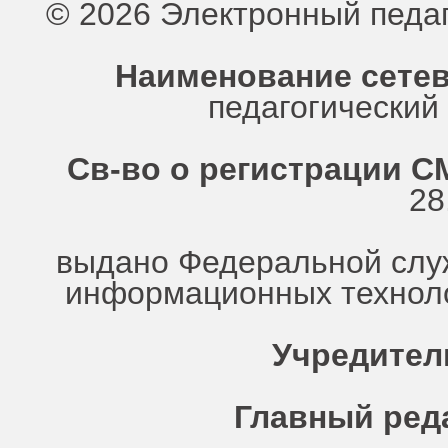
© 2026 Электронный педа
Наименование сетев
педагогически
Св-во о регистрации СМ
28
выдано Федеральной служ
информационных техноло
Учредител
Главный ред