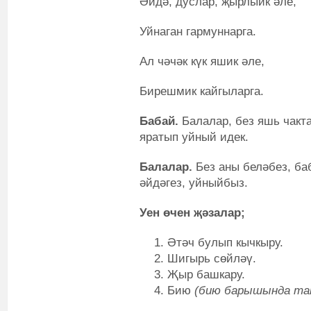
Әйдә, дуслар, җырлыйк әле,
Уйнаган гармуннарга.
Ал чәчәк күк яшик әле,
Бирешмик кайгыларга.
Бабай.
Балалар, без яшь чакта
яратып уйный идек.
Балалар.
Без аны беләбез, баб
әйдәгез, уйныйбыз.
Уен өчен җәзалар;
Әтәч булып кычкыру.
Шигырь сөйләү.
Җыр башкару.
Бию
(бию барышында так