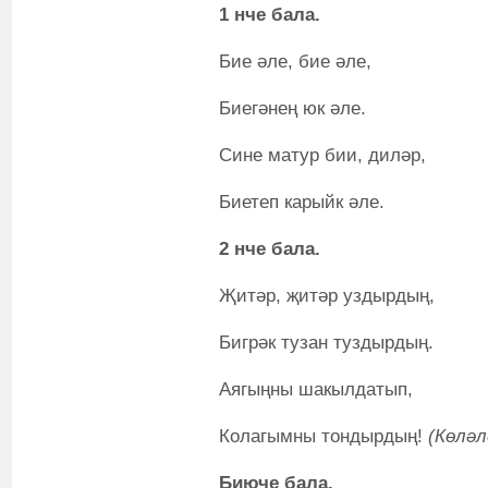
1 нче бала.
Бие әле, бие әле,
Биегәнең юк әле.
Сине матур бии, диләр,
Биетеп карыйк әле.
2 нче бала.
Җитәр, җитәр уздырдың,
Бигрәк тузан туздырдың.
Аягыңны шакылдатып,
Колагымны тондырдың!
(Көләл
Биюче бала.