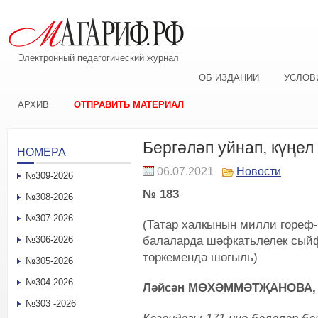
Электронный педагогический журнал
ОБ ИЗДАНИИ
УСЛОВ
АРХИВ
ОТПРАВИТЬ МАТЕРИАЛ
Бергәләп уйнап, күңел
НОМЕРА
06.07.2021
Новости
№309-2026
№ 183
№308-2026
№307-2026
(Татар халкынын милли гореф
балаларда шәфкатьлелек сыйф
№306-2026
төркемендә шөгыль)
№305-2026
№304-2026
Ләйсән МӨХӘММӘТҖАНОВА,
№303 -2026