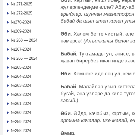
Әби.
Картым, нишлисең, нәрсә
№ 271-2025
җүләрләндеңме әллә? Абау-аб
№ 272-2025
арыйлар, шуннан магнитофон
бабай да шып итеп килеп уты
№270-2024
№269-2024
Әби.
Хәлем бетте чистый, әле 
нәмәрсә!
(Алъяпкычы белән җи
№ 268 — 2024
№267-2024
Бабай.
Туктамады ул, әнисе, в
№ 266 — 2024
җавап бирербез икән инде хәз
№265-2024
Әби.
Кемнеке иде соң ул, кем 
№264-2024
№263-2024
Бабай.
Малайлар узып киттелә
бугай, әнә үзләре дә килә түг
№262-2024
карый.)
№261-2024
№260-2024
Әби.
Әйдә, качабыз, картым, к
артына качалар, ике малай, өч
№259-2024
№258-2024
Әмир.