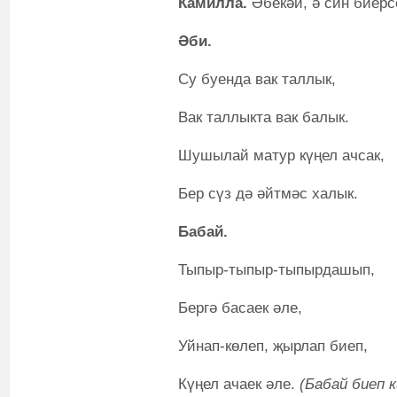
Камилла.
Әбекәй, ә син биерс
Әби.
Су буенда вак таллык,
Вак таллыкта вак балык.
Шушылай матур күңел ачсак,
Бер сүз дә әйтмәс халык.
Бабай.
Тыпыр-тыпыр-тыпырдашып,
Бергә басаек әле,
Уйнап-көлеп, җырлап биеп,
Күңел ачаек әле.
(Бабай биеп 