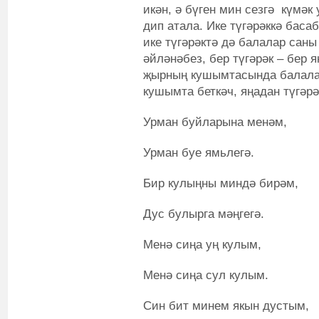
икән, ә бүген мин сезгә күмәк
дип атала. Ике түгәрәккә басаб
ике түгәрәктә дә балалар сан
әйләнәбез, бер түгәрәк – бер я
җырның кушымтасында балалар
кушымта беткәч, яңадан түгәрә
Урман буйларына менәм,
Урман буе ямьлегә.
Бир кулыңны миндә бирәм,
Дус булырга мәңгегә.
Менә сиңа уң кулым,
Менә сиңа сул кулым.
Син бит минем якын дустым,