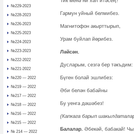
Тик менә ни хәл итәсең?
№229-2023
Гармун уйный белмибез.
№228-2023
№226-2023
Магнитофон акырттырып,
№225-2023
Урам буйлап йөрибез.
№224-2023
№223-2023
Ләйсән.
№222-2022
Дусларым, сезгә бер тәкъдим:
№221-2022
Бүген болай эшлибез:
№220 — 2022
№219 — 2022
Әби белән бабайны
№217 — 2022
Бу уенга дәшәбез!
№218 — 2022
№216 — 2022
(Капкага барып шакылдаталар
№215 — 2022
Балалар.
Әбекәй, бабакай! Чы
№ 214 — 2022