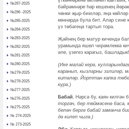
үткәннәренә әйләнеп кайтыйк,
№287-2025
бәйрәмнәре һәр кешенең йөрәк
№286 -2025
чөнки җыр-биюләр, яңа көйлә
көннәрдә була бит. Алар сине 
№285-2025
үз төбәгеңә тартып тора.
№284-2025
№283-2025
Җәйнең бер матур кичендә бал
урамында яшел чирәмлеккә ки
№282-2025
әле, үзегез карагыз, башладык
№281-2025
№280-2025
(Ике малай керә, кулларындаг
каранып, кызларны эзлиләр,
№279-2025
китәләр. Йорттан капка төб
№278-2025
күрә.)
№277-2025
Бабай.
Нәрсә бу, каян килгән
№276-2025
торгач, бер төймәсенә баса, 
№275-2025
белән бергә бабай заманча б
№ 274-2025
дә килеп чыга.)
№ 273-2025