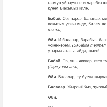
гармун уйнаучы егетләребез юк
күңел ачасыбыз килә.
Бабай.
Сез нәрсә, балалар, ми
вакытым үткән инде, билем дә 
тота.)
Әби.
И балалар, барабыз, бара
үскәннәрем.
(Бабайга тертеп 
утырма атасы, әйдә, җыен!
Бабай.
Эһ, яшь чаклар, кесә т
(Гармунны ала.)
Әби.
Балалар, су буена җырла
Балалар.
Җырлыйбыз, җырлый
Әби.