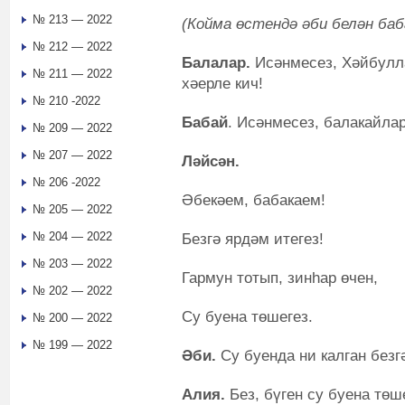
№ 213 — 2022
(Койма өстендә әби белән баб
№ 212 — 2022
Балалар.
Исәнмесез, Хәйбулла
№ 211 — 2022
хәерле кич!
№ 210 -2022
Бабай
. Исәнмесез, балакайл
№ 209 — 2022
№ 207 — 2022
Ләйсән.
№ 206 -2022
Әбекәем, бабакаем!
№ 205 — 2022
№ 204 — 2022
Безгә ярдәм итегез!
№ 203 — 2022
Гармун тотып, зинһар өчен,
№ 202 — 2022
Су буена төшегез.
№ 200 — 2022
№ 199 — 2022
Әби.
Су буенда ни калган безг
Алия.
Без, бүген су буена төше