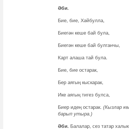
Әби.
Бие, бие, Хәйбулла,
Биегән кеше бай була,
Биегән кеше бай булганчы,
Карт алаша тай була.
Бие, бие остарак,
Бер аягың кыскарак,
Ике аягың тигез булса,
Биер идең остарак.
(Кызлар кө
барып утыра.)
Әби.
Балалар, сез татар халы