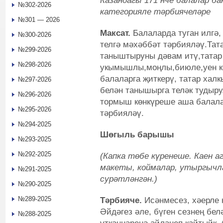
Казандагы 171 нче балалар б
№302-2026
категорияле тәрбиячеләре
№301 — 2026
Максат.
Балаларда туган илгә, 
№300-2026
телгә мәхәббәт тәрбияләү.Тат
№299-2026
таныштыруны дәвам итү,татар
№298-2026
укымышлы,моңлы,биюле,уен кө
балаларга җиткерү, татар хал
№297-2026
белән танышырга теләк тудыру
№296-2026
тормыш көнкүреше аша балал
№295-2026
тәрбияләү.
№294-2025
Шөгыль барышы
№293-2025
№292-2025
(Капка төбе күренеше. Каен а
макеты, коймалар, утыргычла
№291-2025
сурәтләнгән.)
№290-2025
№289-2025
Тәрбияче.
Исәнмесез, хәерле к
Әйдәгез әле, бүген сезнең бел
№288-2025