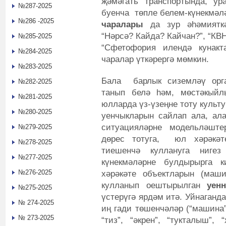
җәмәгать транспортында, ур
№287-2025
буенча төпле белем-күнекмә
№286 -2025
чаралары
да зур әһәмияткә
“Нәрсә? Кайда? Кайчан?”, “КВН
№285-2025
“Сфетофория илендә кунакт
№284-2025
чаралар үткәрергә мөмкин.
№283-2025
Бала барлык сиземләү орг
№282-2025
танып белә һәм, мөстәкыйл
№281-2025
юлларда үз-үзеңне тоту культ
№280-2025
уенчыкларын сайлап ала, ал
ситуацияләрне модельләшт
№279-2025
дөрес тотуга, юл хәрәкәт
№278-2025
тиешенчә куллануга ниг
№277-2025
күнекмәләрне булдырырга 
№276-2025
хәрәкәте объектларын (маши
кулланып оештырылган
уен
№275-2025
үстерүгә ярдәм итә. Уйнаганд
№ 274-2025
иң гади төшенчәләр (“машина”
№ 273-2025
“тиз”, “әкрен”, “тукталыш”,