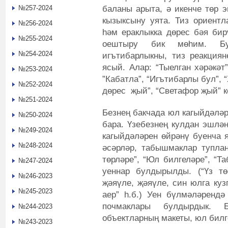
баланы арыта, ә икенче төр э
№257-2024
кызыксыну уята. Тиз ориентл
№256-2024
һәм ераклыкка дөрес бәя бир
№255-2024
оештыру бик мөһим. Бу 
№254-2024
игътибарлыкны, тиз реакция
ясый. Алар: “Тыелган хәрәкәт
№253-2024
”Кабатла”, “Игътибарлы бул”, 
№252-2024
дөрес җый”, “Светафор җый” к
№251-2024
Безнең бакчада юл кагыйдәлә
№250-2024
бара. Үзебезнең кулдан эшлән
№249-2024
кагыйдәләрен өйрәнү буенча 
№248-2024
әсәрләр, табышмаклар туплан
төрләре”, “Юл билгеләре”, “Т
№247-2024
уеннар булдырылды. (“Үз төс
№246-2023
җәяүле, җәяүле, син юлга куз
№245-2023
аер” һ.б.) Уен бүлмәләрендә
почмаклары булдырдык. 
№244-2023
объектларның макеты, юл бил
№243-2023