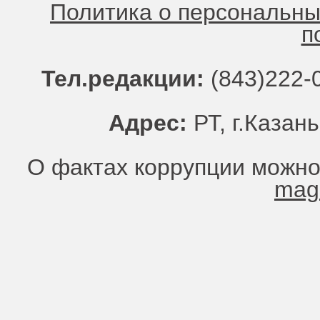
Политика о персональн
п
Тел.редакции:
(843)222-0
Адрес:
РТ, г.Казань
О фактах коррупции можно
mag