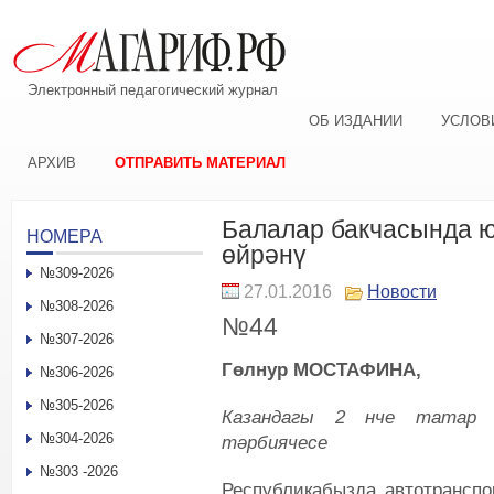
Электронный педагогический журнал
ОБ ИЗДАНИИ
УСЛОВ
АРХИВ
ОТПРАВИТЬ МАТЕРИАЛ
Балалар бакчасында ю
НОМЕРА
өйрәнү
№309-2026
27.01.2016
Новости
№308-2026
№44
№307-2026
Гөлнур МОСТАФИНА,
№306-2026
№305-2026
Казандагы 2 нче татар г
№304-2026
тәрбиячесе
№303 -2026
Республикабызда автотранспо