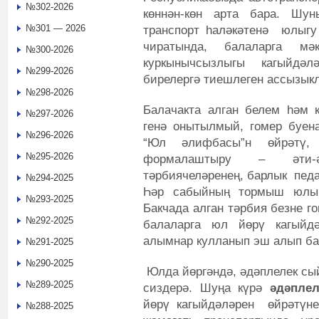
№302-2026
көннән-көн арта бара. Шу
№301 — 2026
транспорт һаләкәтенә юлыгу 
чиратында, балаларга м
№300-2026
куркынычсызлыгы кагыйдә
№299-2026
бирелергә тиешлеген ассызык
№298-2026
Балачакта алган белем һәм 
№297-2026
генә онытылмый, гомер буена
№296-2026
“Юл әлифбасы”н өйрәтү,
№295-2026
формалаштыру – әти-ә
тәрбиячеләренең, барлык педа
№294-2025
Һәр сабыйның тормыш юлы
№293-2025
Бакчада алган тәрбия безне г
№292-2025
балаларга юл йөрү кагыйд
алымнар кулланып эш алып ба
№291-2025
№290-2025
Юлда йөргәндә, әдәплелек сый
№289-2025
сиздерә. Шуңа күрә
әдәпле
йөрү кагыйдәләрен өйрәтүне
№288-2025