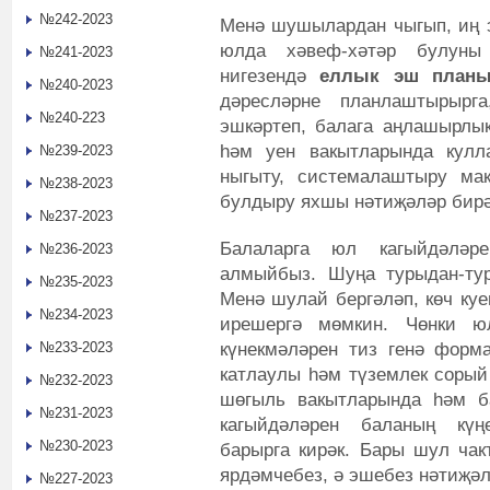
№242-2023
Менә шушылардан чыгып, иң э
юлда хәвеф-хәтәр булуны 
№241-2023
нигезендә
еллык
эш пла
№240-2023
дәресләрне планлаштырырг
№240-223
эшкәртеп, балага аңлашырлык
һәм уен вакытларында кулл
№239-2023
ныгыту, системалаштыру мак
№238-2023
булдыру яхшы нәтиҗәләр бирә
№237-2023
Балаларга юл кагыйдәләр
№236-2023
алмыйбыз. Шуңа турыдан-тур
№235-2023
Менә шулай бергәләп, көч куе
№234-2023
ирешергә мөмкин. Чөнки ю
күнекмәләрен тиз генә фор
№233-2023
катлаулы һәм түземлек сорый 
№232-2023
шөгыль вакытларында һәм б
№231-2023
кагыйдәләрен баланың күңе
№230-2023
барырга кирәк. Бары шул ча
ярдәмчебез, ә эшебез нәтиҗәл
№227-2023