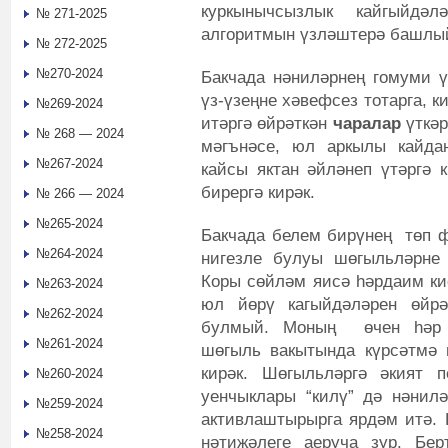
куркынычсызлык кайгыйдә
№ 271-2025
алгоритмын үзләштерә башлы
№ 272-2025
№270-2024
Бакчада нәниләрнең гомуми ү
үз-үзеңне хәвефсез тотарга, к
№269-2024
итәргә өйрәткән
чаралар
үткәр
№ 268 — 2024
мәгънәсе, юл аркылы кайдан
№267-2024
кайсы яктан әйләнеп үтәргә 
бирергә кирәк.
№ 266 — 2024
№265-2024
Бакчада белем бирүнең төп ф
№264-2024
нигезле булуы шөгыльләрне
Коры сөйләм яисә һәрдаим кис
№263-2024
юл йөрү кагыйдәләрен өйрә
№262-2024
булмый. Моның өчен һәр ш
№261-2024
шөгыль вакытында күрсәтмә 
кирәк. Шөгыльләргә әкият п
№260-2024
уенчыклары “килү” дә нәнилә
№259-2024
активлаштырырга ярдәм итә. 
№258-2024
нәтиҗәлеге аеруча зур. Бе