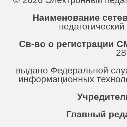
© 2026 Электронный педа
Наименование сетев
педагогически
Св-во о регистрации СМ
28
выдано Федеральной служ
информационных техноло
Учредител
Главный ред