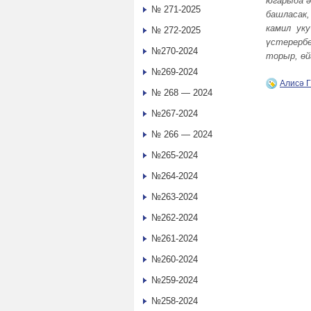
югарыда ә
№ 271-2025
башласак,
камил уку
№ 272-2025
үстерербе
№270-2024
торыр, өй
№269-2024
Алисә
№ 268 — 2024
№267-2024
№ 266 — 2024
№265-2024
№264-2024
№263-2024
№262-2024
№261-2024
№260-2024
№259-2024
№258-2024