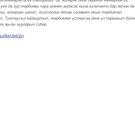
йткәннәрне искә төшерегез. Бу эшләрне инде беренче көннәрдән үк
 уен да зур тәрбияви чара икәнен аңласак кына киләчәктә бар яктан да
чы, өлгергән шәхес, психологик яктан сәламәт кеше тәрбияләп
з. Туктаусыз кайгыртып, тәрбияләп үстерсәң генә ул һәрвакыт балк
гә җылы нурларын сибәр.
 ГЫЙМАДИЕВА