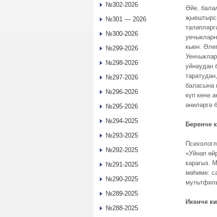
№302-2026
Әйе, балал
җыештырсы
№301 — 2026
таләпләрг
№300-2026
уечыкларн
кыен. Әлег
№299-2026
Уенчыклар
№298-2026
уйнаудан 
таратудан
№297-2026
баласына 
№296-2026
күп кенә 
әниләргә 
№295-2026
№294-2025
Беренче к
№293-2025
Психологл
№292-2025
«Уйнап өй
карагыз. 
№291-2025
мөhиме: с
№290-2025
мультфиль
№289-2025
Икенче ки
№288-2025