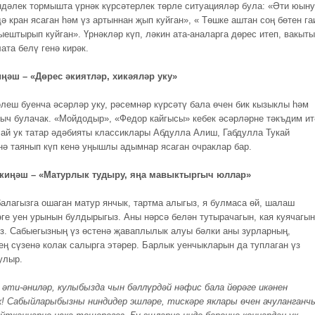
ндәлек тормышта үрнәк күрсәтерлек төрле ситуацияләр була: «Әти юыну
ә кран ясаган hәм үз артыннан җып куйган», « Төшке аштан соң бөтен га
ыештырып куйган». Үрнәкләр күп, ләкин ата-аналарга дөрес итеп, вакыт
ата белү генә кирәк.
ңәш – «Дөрес әкиятләр, хикәяләр уку»
еш буенча әсәрләр уку, рәсемнәр күрсәтү бала өчен бик кызыклы hәм
ыч булачак. «Мойдодыр», «Федор кайгысы» кебек әсәрләрне тәкъдим ит
ай ук татар әдәбияты классиклары Абдулла Алиш, Габдулла Тукай
нә таянып күп кенә уңышлы адымнар ясаган очраклар бар.
 киңәш – «Матурлык тудыру, яңа мавыктыргыч юллар»
балагызга ошаган матур янчык, тартма алыгыз, я булмаса өй, шалаш
ге уен урынын булдырыгыз. Аны нәрсә белән тутырачагын, кая куячагын
з. Сабыегызның үз өстенә җаваплылык алуы бәлки аны зурларның,
ең сүзенә колак салырга этәрер. Барлык уенчыкларын да туплаган үз
улыр.
әти-әниләр, кулыбызда чын бәллүрдәй нәфис бала йөрәге икәнен
 Сабыйларыбызны ниндидер эшләре, тискәре яклары өчен ачуланганч