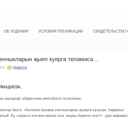
ОБ ИЗДАНИИ
УСЛОВИЯ ПУБЛИКАЦИИ
СВИДЕТЕЛЬСТВО 
енчыкларын җыеп куярга теләмәсә…
022
Новости
ЫЙМАДИЕВА,
ны мәгариф идарәсенең методист-психологы
әниләр безгә: «Кечкенә балама уенчыкларны җыярга кушсам, hәрвакыт
 елый. Бу очракта әти-әни нишли ала, киңәш бирегез әле?» –дип мөрәҗәг