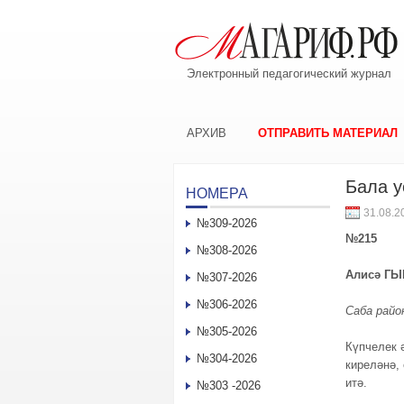
Электронный педагогический журнал
АРХИВ
ОТПРАВИТЬ МАТЕРИАЛ
Бала у
НОМЕРА
31.08.2
№309-2026
№215
№308-2026
Алисә Г
№307-2026
№306-2026
Саба райо
№305-2026
Күпчелек 
№304-2026
киреләнә,
итә.
№303 -2026