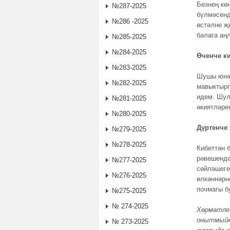
Безнең кө
№287-2025
бүлмәсенд
№286 -2025
өстәлне җ
балага аңл
№285-2025
№284-2025
Өченче ки
№283-2025
Шушы юнәл
№282-2025
мавыктырг
идем. Шул
№281-2025
әкиятләре
№280-2025
Дүртенче
№279-2025
№278-2025
Кибеттән 
рәвешендә
№277-2025
сөйләшеге
№276-2025
өлкәннәрн
почмагы б
№275-2025
№ 274-2025
Хөрмәтле 
онытмыйк!
№ 273-2025