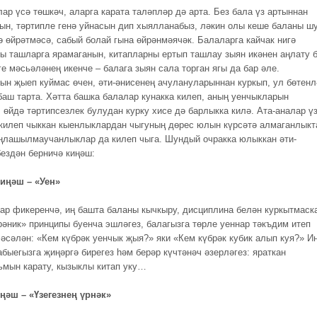
ар үсә төшкәч, аларга карата таләпләр дә арта. Без бала үз артыннан
н, тәртипле генә уйнасын дип хыялланабыз, ләкин олы кеше баланы ш
ә өйрәтмәсә, сабый болай гына өйрәнмәячәк. Балаларга кайчак нигә
ы ташларга ярамаганын, китапларны ертып ташлау зыян икәнен аңлату 
е мәсьәләнең икенче – балага зыян сала торган ягы да бар әле.
ын җыеп куймас өчен, әти-әнисенең ачулануларыннан куркып, ул бөтенл
баш тарта. Хәтта башка балалар кунакка килеп, аның уенчыкларын
, өйдә тәртипсезлек булудан курку хисе дә барлыкка килә. Ата-аналар ү
килеп чыккан кыенлыклардан чыгуның дөрес юлын күрсәтә алмаганлыкт
аңлашылмаучанлыклар да килеп чыга. Шундый очракка юлыккан әти-
бездән берничә киңәш:
иңәш – «Уен»
ар фикеренчә, иң башта баланы кычкыру, дисциплина белән куркытмаск
рәник» принципы буенча эшләгез, балагызга төрле уеннар тәкъдим итеп
Мәсәлән: «Кем күбрәк уенчык җыя?» яки «Кем күбрәк кубик алып куя?» И
абыегызга җиңәргә бирегез hәм берәр күчтәнәч әзерләгез: яраткан
мын карату, кызыклы китап уку…
ңәш – «Үзегезнең үрнәк»