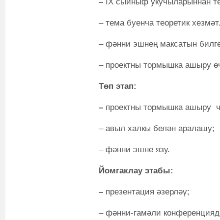
–
IX сыйныф укучыларыннан тө
– тема буенча теоретик хезмәт
– фәнни эшнең максатын билге
– проектны тормышка ашыру өч
Төп этап:
–
проектны тормышка ашыру ч
– авыл халкы белән аралашу;
– фәнни эшне язу.
Йомгаклау этабы:
–
презентация әзерләү;
– фәнни-гамәли конференцияд