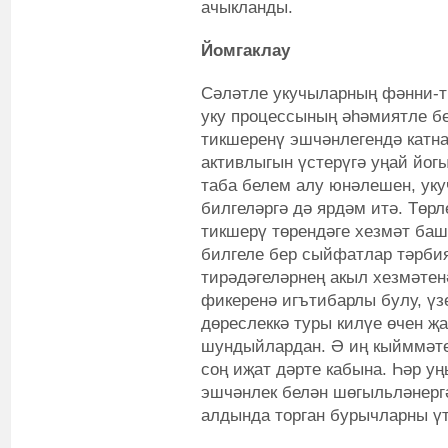
ачыкланды.
Йомгаклау
Сәләтле укучыларның фәнни-т
уку процессының әһәмиятле бе
тикшеренү эшчәнлегендә катн
активлыгын үстерүгә уңай йог
таба белем алу юнәлешен, уку
билгеләргә дә ярдәм итә. Төрл
тикшерү төрендәге хезмәт ба
билгеле бер сыйфатлар тәрбия
тирәдәгеләрнең акыл хезмәтен
фикеренә игътибарлы булу, үз
дөреслеккә туры килүе өчен җ
шундыйлардан. Ә иң кыйммәте 
соң иҗат дәрте кабына. Һәр у
эшчәнлек белән шөгыльләнергә
алдында торган бурычларны ү