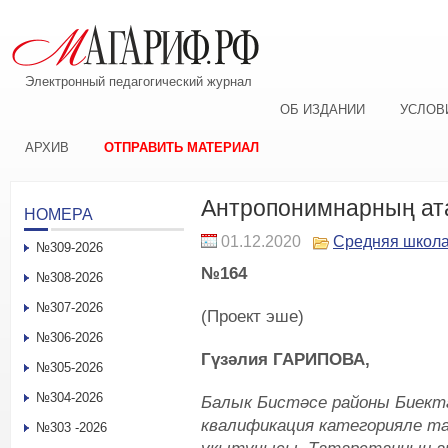
Электронный педагогический журнал
ОБ ИЗДАНИИ
УСЛОВ
АРХИВ
ОТПРАВИТЬ МАТЕРИАЛ
Антропонимнарның ат
НОМЕРА
01.12.2020
Средняя школ
№309-2026
№164
№308-2026
№307-2026
(Проект эше)
№306-2026
Гүзәлия ГАРИПОВА,
№305-2026
№304-2026
Балык Бистәсе районы Биект
квалификация категорияле т
№303 -2026