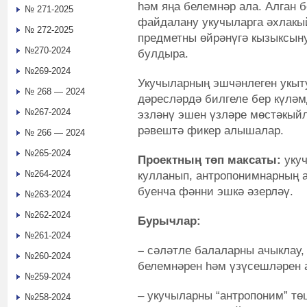
һәм яңа белемнәр ала. Алган 
№ 271-2025
файдалану укучыларга әхлакый
№ 272-2025
предметны өйрәнүгә кызыксын
№270-2024
булдыра.
№269-2024
Укучыларның эшчәнлеген укыт
№ 268 — 2024
дәресләрдә билгеле бер күләм
№267-2024
эзләнү эшен үзләре мөстәкыйл
рәвештә фикер алышалар.
№ 266 — 2024
№265-2024
Проектның төп максаты:
укуч
№264-2024
кулланып, антропонимнарның 
буенча фәнни эшкә әзерләү.
№263-2024
№262-2024
Бурычлар:
№261-2024
–
сәләтле балаларны ачыклау,
№260-2024
белемнәрен һәм үзүсешләрен а
№259-2024
– укучыларны “антропоним” тө
№258-2024