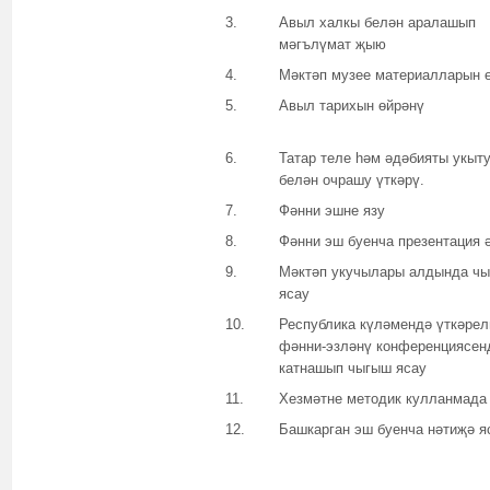
3.
Авыл халкы белән аралашып
мәгълүмат җыю
4.
Мәктәп музее материалларын 
5.
Авыл тарихын өйрәнү
6.
Татар теле һәм әдәбияты укыт
белән очрашу үткәрү.
7.
Фәнни эшне язу
8.
Фәнни эш буенча презентация 
9.
Мәктәп укучылары алдында ч
ясау
10.
Республика күләмендә үткәрел
фәнни-эзләнү конференциясен
катнашып чыгыш ясау
11.
Хезмәтне методик кулланмада
12.
Башкарган эш буенча нәтиҗә я