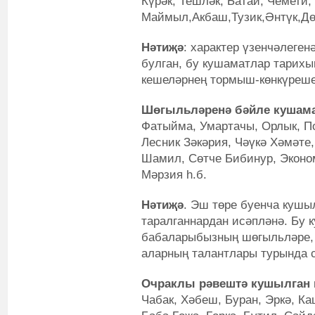
Күрәк, Тешләк, Батай, Чемети,
Маймыл,Акбаш,Тузик,Әнтүк,Дөн
Нәтиҗә
: характер үзенчәлеген
булган, бу кушаматлар тарих
кешеләрнең тормыш-көнкүреше
Шөгыльләренә бәйле кушам
Фатыйма, Умартачы, Орлык, По
Лесник Зәкәрия, Чәүкә Хәмәте
Шамил, Сөтче Бибинур, Эконом
Мәрзия һ.б.
Нәтиҗә
. Эш төре буенча кушы
таралганнардан исәпләнә. Бу 
бабаларыбызның шөгыльләре, 
аларның талантлары турында 
Очраклы рәвештә кушылган
Чабак, Хәбеш, Буран, Эркә, Ка