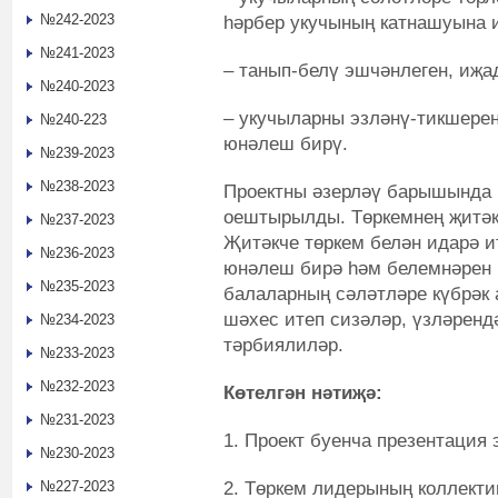
№242-2023
һәрбер укучының катнашуына 
№241-2023
– танып-белү эшчәнлеген, иҗа
№240-2023
– укучыларны эзләнү-тикшерен
№240-223
юнәлеш бирү.
№239-2023
№238-2023
Проектны әзерләү барышында 
оештырылды. Төркемнең җитәк
№237-2023
Җитәкче төркем белән идарә и
№236-2023
юнәлеш бирә һәм белемнәрен 
№235-2023
балаларның сәләтләре күбрәк 
шәхес итеп сизәләр, үзләрен
№234-2023
тәрбиялиләр.
№233-2023
№232-2023
Көтелгән нәтиҗә:
№231-2023
1. Проект буенча презентация 
№230-2023
2. Төркем лидерының коллект
№227-2023