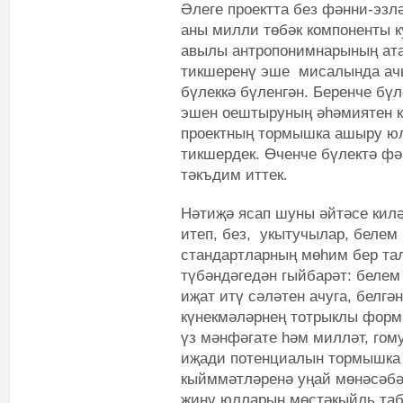
Әлеге проектта без фәнни-эзл
аны милли төбәк компоненты 
авылы антропонимнарының ата
тикшеренү эше мисалында ачы
бүлеккә бүленгән. Беренче бү
эшен оештыруның әһәмиятен ка
проектның тормышка ашыру юл
тикшердек. Өченче бүлектә ф
тәкъдим иттек.
Нәтиҗә ясап шуны әйтәсе кил
итеп, без, укытучылар, белем
стандартларның мөһим бер тал
түбәндәгедән гыйбарәт: беле
иҗат итү сәләтен ачуга, белг
күнекмәләрнең тотрыклы форм
үз мәнфәгате һәм милләт, гом
иҗади потенциалын тормышка 
кыйммәтләренә уңай мөнәсәбә
җиңү юлларын мөстәкыйль таб