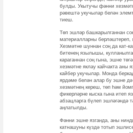
булды. Укытучы фәнни хезмәт
рәвештә укучылар белән элемт
тиеш.
Төп эшләр башкарылганнан соң
материалларны берләштереп,
Хезмәтне шуннан соң да кат-к
битенең язылышы, кулланылган
караганнан соң гына, эшне төг
хезмәтне яклау кайчакта аны я
кайбер укучылар. Монда берка
ярдәме белән алар бу эшне дә
хезмәтнең кереш, төп һәм йом
фикерләрне кыска гына итеп я
абзацларга бүлеп эшләгәндә т
аңлатылды.
Фәнни эшне язганда, аны нин
катнашуны күздә тотып эшлис