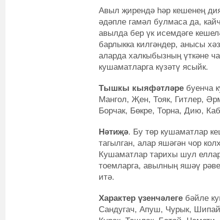
Авыл җирендә һәр кешенең дия
әдәпле гамәл булмаса да, кайч
авылда бер үк исемдәге кешел
барлыкка килгәндер, анысы хә
аларда халкыбызның үткәне ча
кушаматларга күзәтү ясыйк.
Тышкы кыяфәтләре
буенча 
Мангол, Җен, Тояк, Гитлер, Әр
Борчак, Бөкре, Торна, Дию, Каб
Нәтиҗә
. Бу төр кушаматлар к
тагылган, алар яшәгән чор кол
Кушаматлар тарихы шул еллар
тоемларга, авылның яшәү рәве
итә.
Характер үзенчәлеге
бәйле к
Сандугач, Апуш, Чурык, Шипай,