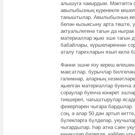
алышуга чакырдым. Мәктәптә 
авылыбызның күренекле кешел
таныштылар. Авылыбызның ке
белән кызыксыну арта төште, 
актуальлегенә тагын да ныгра
материаллар җыю эше тагын да
бабайлары, күршеләреннән со
аталу тарихларын язып килә 
Фәнни эшне язу кереш өлешен 
максатлар, бурычлар билгелән
галимнәр, аларның хезмәтләре
җыелган материаллар буенча 
сораулар буенча конкрет эшлә
тикшереп, чагыштырулар ясады
фикерләрен чыгара бардылар.
соң, ә алар 50 дән артып китт
бүлекләргә бүлделәр, укучыла
чыгардылар. Һәр атна саен ук
киңәшләр бирелде, кайбер урын