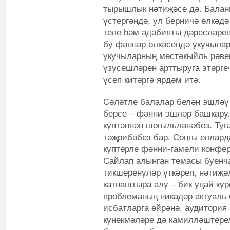
тырышлык нәтиҗәсе дә. Балан
үстергәндә, ул берничә өлкәдә
теле һәм әдәбияты дәресләре
бу фәннәр өлкәсендә укучылар
укучыларның мөстәкыйль рәве
үзүсешләрен арттыруга этәрге
үсеп китәргә ярдәм итә.
Сәләтле балалар белән эшләү
берсе – фәнни эшләр башкару.
күптәннән шөгыльләнәбез. Туг
тәҗрибәбез бар. Соңгы еллард
күптөрле фәнни-гамәли конфер
Сайлап алынган темасы буенча
тикшеренүләр үткәреп, нәтиҗә
катнаштыра алу – бик уңай күр
проблеманың никадәр актуаль
исбатларга өйрәнә, аудитори
күнекмәләре дә камилләштерел