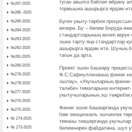
туган авылга бәйләп өйрәнү а
№287-2025
тормышка ашырырга ярдәм итә
№286 -2025
Бүген укыту-тәрбия процессын
№285-2025
кичерә. Бу – белем бирүдә ик
№284-2025
стандартларының килеп керүе
№283-2025
эшкә тарту яңа стандартлар к
№282-2025
ашырырга ярдәм итә. Шуның б
тагын да арта.
№281-2025
№280-2025
Проект эшен башкару процессы
Ф.С.Сафиуллинаның фәнни хез
№279-2025
эшләү», «Укучыларның фәнни-
№278-2025
таләбе» темаларына интернет
№277-2025
укытучыларының эш тәҗрибәсе
№276-2025
Фәнни эшне башкарганда укуч
№275-2025
һәм эмоциональ эшчәнлек төр
№ 274-2025
теманы тикшергәндә укучылар 
№ 273-2025
белемнәрен файдалана, шул у