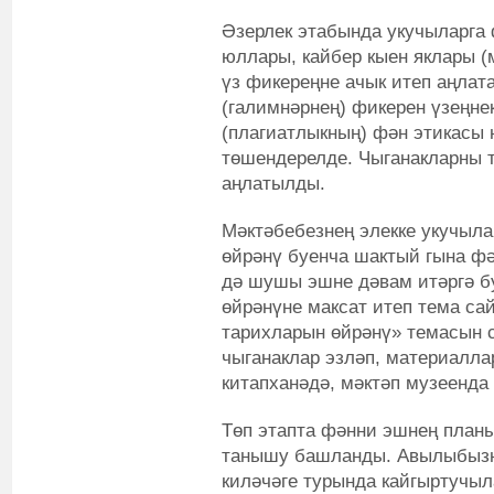
Әзерлек этабында укучыларга
юллары, кайбер кыен яклары (
үз фикереңне ачык итеп аңлат
(галимнәрнең) фикерен үзеңне
(плагиатлыкның) фән этикасы
төшендерелде. Чыганакларны т
аңлатылды.
Мәктәбебезнең элекке укучыла
өйрәнү буенча шактый гына фә
дә шушы эшне дәвам итәргә б
өйрәнүне максат итеп тема са
тарихларын өйрәнү» темасын с
чыганаклар эзләп, материалл
китапханәдә, мәктәп музеенда
Төп этапта фәнни эшнең план
танышу башланды. Авылыбызны
киләчәге турында кайгыртучы