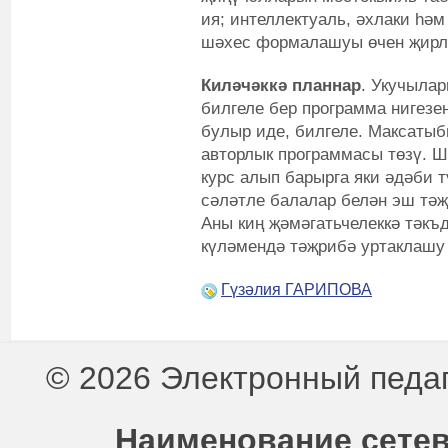
ия; интеллектуаль, әхлаки һәм
шәхес формалашуы өчен җирл
Киләчәккә планнар
. Укучыла
билгеле бер программа нигез
булыр иде, билгеле. Максатыб
авторлык программасы төзү. Ш
курс алып барырга яки әдәби т
сәләтле балалар белән эш тәҗ
Аны киң җәмәгатьчелеккә тәкъд
күләмендә тәҗрибә уртаклашу 
Гүзәлия ГАРИПОВА
© 2026 Электронный педа
Наименование сетев