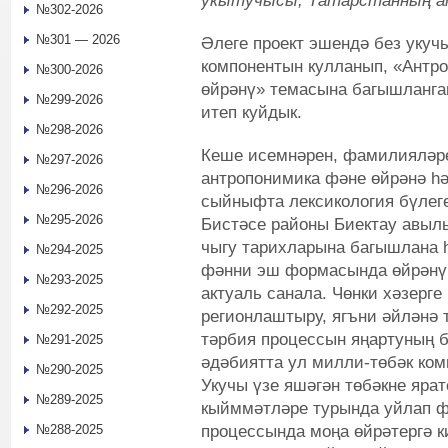
укытучысы, Татарстанның а
№302-2026
№301 — 2026
Әлеге проект эшендә без укуч
компонентын кулланып, «Антр
№300-2026
өйрәнү» темасына багышланга
№299-2026
итеп куйдык.
№298-2026
Кеше исемнәрен, фамилияләр
№297-2026
антропонимика фәне өйрәнә һә
№296-2026
сыйныфта лексикология бүлег
№295-2026
Бистәсе районы Биектау авыл
чыгу тарихларына багышлана 
№294-2025
фәнни эш формасында өйрәнүне
№293-2025
актуаль санала. Чөнки хәзерге
№292-2025
регионлаштыру, ягъни әйләнә 
тәрбия процессын яңартуның б
№291-2025
әдәбиятта ул милли-төбәк ком
№290-2025
Укучы үзе яшәгән төбәкне яра
№289-2025
кыйммәтләре турында уйлап фи
процессында моңа өйрәтергә к
№288-2025