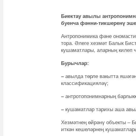
Биектау авылы антропонимн
буенча фәнни-тикшеренү эш
Антропонимика фәне ономасти
тора. Әлеге хезмәт Балык Бис
кушаматлары, аларның килеп 
Бурычлар:
–
авылда төрле вакытта яшәг
классификацияләү;
–
антротопонимнарның барлыкк
–
кушаматлар тарихы аша авыл
Хезмәтнең өйрәнү объекты – Б
иткән кешеләрнең кушаматлар