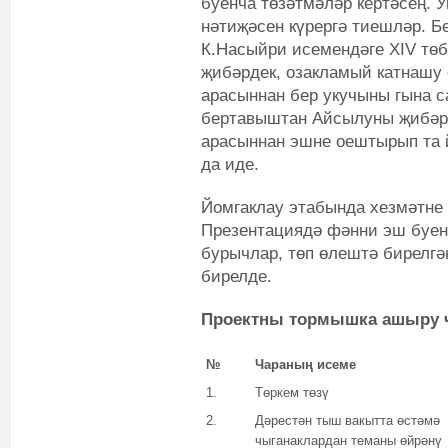
буенча төзәтмәләр кертәсең. 
нәтиҗәсен күрергә тиешләр. Бе
К.Насыйри исемендәге XIV тө
җибәрдек, озакламый катнашу 
арасыннан бер укучыны гына с
бертавыштан Айсылуны җибәр
арасыннан эшне оештырып та 
да иде.
Йомгаклау этабында хезмәтне 
Презентациядә фәнни эш буенч
бурычлар, төп өлештә бирелг
бирелде.
Проектны тормышка ашыру 
№
Чараның исеме
1.
Төркем төзү
2.
Дәрестән тыш вакытта өстәмә
чыганаклардан теманы өйрәнү