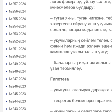
логик фикерләү, уйлау сәләте
№257-2024
күнекмәләре булдыру;
№256-2024
– туган якны, туган нигезне, т
№255-2024
хәзергесен өйрәнү аша укучыл
№254-2024
сәләтле, югары мәдәниятле, к
№253-2024
– укучыларның сөйләм телен, 
№252-2024
фәнни һәм иҗади эзләнү эшенә
№251-2024
камилләшүгә омтылыш уяту;
№250-2024
– балаларның иҗат активлыгын
№249-2024
үзаң тәрбияләү.
№248-2024
Гипотеза
№247-2024
№246-2023
– укытуны югарырак дәрәҗәгә к
№245-2023
– теоретик белемнәрен практик
№244-2023
№243-2023
– укучыларның сәләтләре төрл