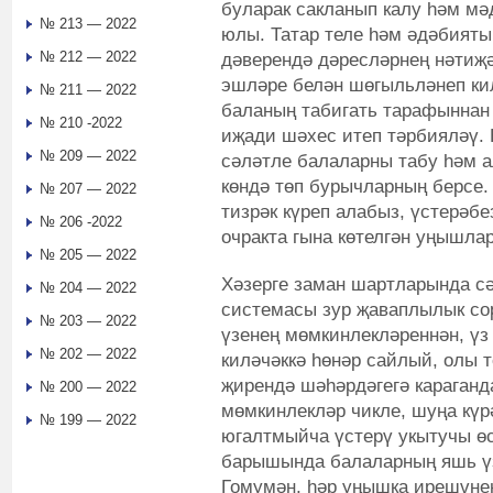
буларак сакланып калу һәм мә
№ 213 — 2022
юлы. Татар теле һәм әдәбияты
№ 212 — 2022
дәверендә дәресләрнең нәтиҗә
эшләре белән шөгыльләнеп кил
№ 211 — 2022
баланың табигать тарафыннан 
№ 210 -2022
иҗади шәхес итеп тәрбияләү. 
№ 209 — 2022
сәләтле балаларны табу һәм а
көндә төп бурычларның берсе.
№ 207 — 2022
тизрәк күреп алабыз, үстерәб
№ 206 -2022
очракта гына көтелгән уңышла
№ 205 — 2022
Хәзерге заман шартларында с
№ 204 — 2022
системасы зур җаваплылык сор
№ 203 — 2022
үзенең мөмкинлекләреннән, үз
№ 202 — 2022
киләчәккә һөнәр сайлый, олы 
җирендә шәһәрдәгегә караганда
№ 200 — 2022
мөмкинлекләр чикле, шуңа күр
№ 199 — 2022
югалтмыйча үстерү укытучы өс
барышында балаларның яшь үз
Гомумән, һәр уңышка ирешүнең 