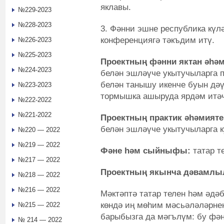
яклавы.
№229-2023
№228-2023
3. Фәнни эшне республика күл
конференциягә тәкъдим итү.
№226-2023
№225-2023
Проектның фәнни яктан әһә
№224-2023
белән эшләүче укытучыларга п
белән танышу икенче буын дәү
№223-2023
тормышка ашыруда ярдәм итәч
№222-2022
№221-2022
Проектның практик әһәмият
белән эшләүче укытучыларга к
№220 — 2022
№219 — 2022
Фәне һәм сыйныфы:
татар т
№217 — 2022
Проектның якынча дәвамл
№218 — 2022
№216 — 2022
Мәктәптә татар телен һәм әдә
көндә иң мөһим мәсьәләләрне
№215 — 2022
барыбызга да мәгълүм: бу фән
№ 214 — 2022