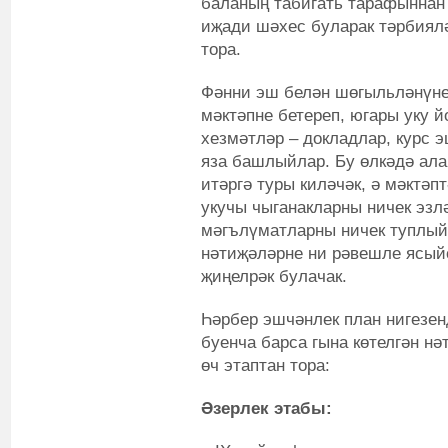
баланың табигать тарафыннан 
иҗади шәхес буларак тәрбиял
тора.
Фәнни эш белән шөгыльләнүнең
мәктәпне бетереп, югары уку 
хезмәтләр – докладлар, курс 
яза башлыйлар. Бу өлкәдә ала
итәргә туры киләчәк, ә мәктәп
укучы чыганакларны ничек эзл
мәгълүматларны ничек туплый
нәтиҗәләрне ни рәвешле ясыйс
җиңелрәк булачак.
Һәрбер эшчәнлек план нигезен
буенча барса гына көтелгән нә
өч этаптан тора:
Әзерлек этабы: