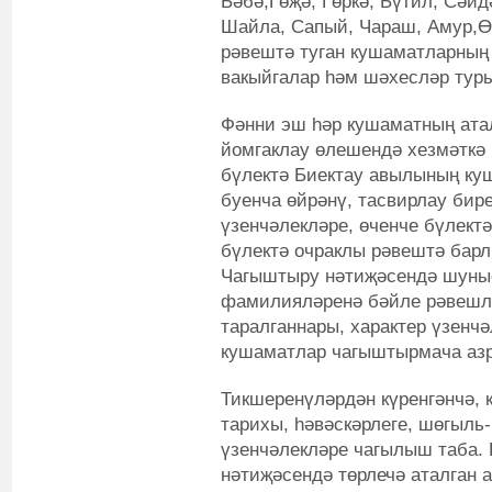
Бәбә,Гөҗә, Гөркә, Бүтил, Сәйд
Шайла, Сапый, Чараш, Амур,Өм
рәвештә туган кушаматларның
вакыйгалар һәм шәхесләр тур
Фәнни эш һәр кушаматның ата
йомгаклау өлешендә хезмәткә 
бүлектә Биектау авылының к
буенча өйрәнү, тасвирлау бире
үзенчәлекләре, өченче бүлект
бүлектә очраклы рәвештә барл
Чагыштыру нәтиҗәсендә шуны
фамилияләренә бәйле рәвешле
таралганнары, характер үзенч
кушаматлар чагыштырмача азра
Тикшеренүләрдән күренгәнчә,
тарихы, һәвәскәрлеге, шөгыль
үзенчәлекләре чагылыш таба.
нәтиҗәсендә төрлечә аталган