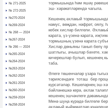
тормышында һәм яшәү рәвешен
№ 271-2025
эш- хәрәкәтләрендә чагыла.
№ 272-2025
№270-2024
Кешенең әхлакый тормышындаг
намус, вөҗдан, нәфрәт, оялу, 
№269-2024
кебек хисләр билгели. Әхлакы
№ 268 — 2024
карата, үз-үзенә карата, иҗти
№267-2024
тормышның үзенә карата субъ
Хисләр дөньяны танып белү пр
№ 266 — 2024
шатлыгы, ачышлар бәхете, ха
№265-2024
кичерешләр булып, кешенең к
№264-2024
таба.
№263-2024
Әлеге төшенчәләр үзара тыгы
№262-2024
тәриясендәге тоташ бер проц
№261-2024
күрсәтәләр. Кешеләрнең эш-х
бәйләнешкә керә, әхлак таләп
№260-2024
кешенең эшчәнлеге дәвамында
№259-2024
Менә шуңа күрәдә билгеле бе
№258-2024
әхлакый кыйммәтләр юнәлешен