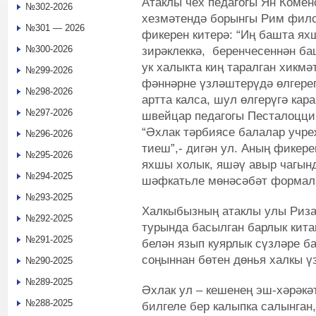
Атаклы чех педагогы Ян Комен
№302-2026
хезмәтендә борынгы Рим фил
№301 — 2026
фикерен китерә: “Иң башта ях
№300-2026
зирәклеккә, беренчесеннән ба
ук халыкта киң таралган хикмә
№299-2026
фәннәрне үзләштерүдә өлгере
№298-2026
артта калса, шул өлгерүгә кара
№297-2026
швейцар педагогы Песталоцци 
“Әхлак тәрбиясе балалар учр
№296-2026
тиеш”,- дигән ул. Аның фикере
№295-2026
яхшы холык, яшәү авыр чагын
№294-2025
шәфкатьле мөнәсәбәт форма
№293-2025
Халкыбызның атаклы улы Риза
№292-2025
турында басылган барлык кит
№291-2025
белән язып куярлык сүзләре ба
соңыннан бөтен дөнья халкы үз
№290-2025
№289-2025
Әхлак ул – кешенең эш-хәрәк
№288-2025
билгеле бер калыпка салынган