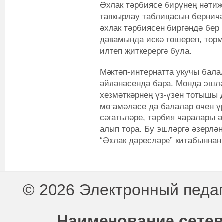
Әхлак тәрбиясе бирүнең нәтиҗ
тапкырлау таблицасын берничә
әхлак тәрбиясен биргәндә бер 
дәвамында искә төшереп, торм
илтеп җиткерергә була.
Мәктәп-интернатта укучы бала
әйләнәсендә бара. Монда эшлә
хезмәткәрнең үз-үзен тотышы д
мөгамәләсе дә балалар өчен ү
сәгатьләре, тәрбия чаралары 
алып тора. Бу эшләргә әзерлә
“Әхлак дәресләре” китабынна
© 2026 Электронный педа
Наименование сетев