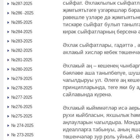
сыйфат. Әхлаклылык сыйфатла
№287-2025
җәмгыятьтәге үзгәрешләр бәра
№286 -2025
рәвешле үзләре дә җәмгыятьне
№285-2025
тискәре сыйфат булып танылга
кирәк сыйфатларның берсенә 
№284-2025
№283-2025
Әхлак сыйфатлары, гадәттә , 
№282-2025
әхлакый хисләр кебек төшенчә
№281-2025
Әхлакый аң – кешенең чынбар
№280-2025
бәяләве аша таныпбелүе, шу
№279-2025
чагылдыруы ул. Әлеге аң кеш
принципларында, теге яки бу 
№278-2025
сайлавында күренә.
№277-2025
№276-2025
Әхлакый кыйммәтләр исә аеры
рухи кыйбласын, яхшылык һә
№275-2025
аңлауларын чагылдыра. Монда
№ 274-2025
идеалларга табынуы, аның яш
№ 273-2025
төшенчәләр зур роль уйный. 