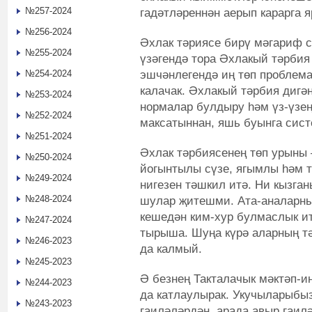
№257-2024
гадәтләреннән аерып карарга 
№256-2024
Әхлак тәриясе бирү мәгариф 
№255-2024
үзәгендә тора Әхлакый тәрбия
эшчәнлегендә иң төп проблем
№254-2024
калачак. Әхлакый тәрбия дигә
№253-2024
нормалар булдыру һәм үз-үзең
№252-2024
максатыннан, яшь буынга сис
№251-2024
Әхлак тәрбиясенең төп урыны 
№250-2024
йогынтылы сүзе, ягымлы һәм 
№249-2024
нигезен тәшкил итә. Ни кызган
№248-2024
шулар җитешми. Ата-аналарның
кешедән ким-хур булмаслык ит
№247-2024
тырыша. Шуңа күрә аларның т
№246-2023
да калмый.
№245-2023
Ә безнең Такталачык мәктәп-и
№244-2023
да катлаулырак. Укучыларыбыз
№243-2023
гаиләләрдән, арада авыр гаил