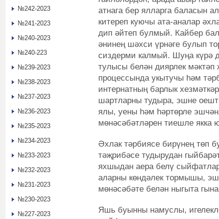
№242-2023
атнага бер ялларга баласын ал
китереп куючы ата-аналар әхл
№241-2023
дип әйтеп булмый. Кайбер бал
№240-2023
әнинең шәхси үрнәге булып тор
№240-223
сиздерми калмый. Шуңа күрә д
тулысы белән диярлек мәктәп 
№239-2023
процессында укытучы һәм тәр
№238-2023
интернатның барлык хезмәткәр
№237-2023
шартларны тудыра, эшне оешт
ялы, уены һәм һәртөрле эшчән
№236-2023
мөнәсәбәтләрен тиешле якка 
№235-2023
№234-2023
Әхлак тәрбиясе бирүнең төп б
тәҗрибәсе тудырудан гыйбарә
№233-2023
яхшыдан аера белү сыйфатлар
№232-2023
аларны көндәлек тормышы, эш
№231-2023
мөнәсәбәте белән ныгыта гына
№230-2023
Яшь буынны намуслы, игелекле
№227-2023