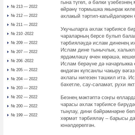
гына түгел, ә бәлки үзебезнең
№ 213 — 2022
өйрәнү тормышка якынрак киле
әхлакый тәртип-кагыйдәләрен 
№ 212 — 2022
№ 211 — 2022
Укучыларга әхлак тәрбиясе би
№ 210 -2022
чараларның берсе булып бала
тәрбияләүдә ислам диненең и
№ 209 — 2022
Ислам дине тынычлык, халыкл
№ 207 — 2022
ярдәмләшү өчен көрәшә, кеше
№ 206 -2022
Ислам берәүне дә начарлыкка 
№ 205 — 2022
өндәгән күпсанлы чакыру вәга
әхлагы нигезен тәшкил итә. Ис
№ 204 — 2022
бәхетле, сау-сәламәт, рухи як
№ 203 — 2022
Безнең мәктәптә соңгы еллард
№ 202 — 2022
чарасы әхлак тәрбиясе бирүдә
№ 200 — 2022
тыңлау, дини бәйрәмнәрне беле
№ 199 — 2022
хөрмәт тәрбияләү – барысы д
юнәлдерелгән.