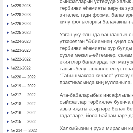
сыйфатларын үстерүдә халык 
№229-2023
тәрбияви әһәмияты аеруча зур
эчтәлек, гади форма, балалар
№228-2023
килү фольклорны балачакның
№226-2023
№225-2023
Узган уку елында башлангыч 
үткәрелгән “Әбиемнең күңел с
№224-2023
тәрбияви әһәмияты зур булды
№223-2023
сүзле мәкаль-әйтемнәр, санам
№222-2022
әкиятләр балаларда тел мату
танып-белү эшчәнлеген үстерәл
№221-2022
“Табышмаклар кичәсе” үткәрү
№220 — 2022
практикасында киң кулланыла.
№219 — 2022
Ата-бабаларыбыз инсафлылык,
№217 — 2022
сыйфатлар тәрбияләү буенча г
№218 — 2022
авыз иҗаты әсәрләре белән бе
№216 — 2022
гадәтләре, йола бәйрәмнәре д
№215 — 2022
Халкыбызның рухи мирасын ки
№ 214 — 2022