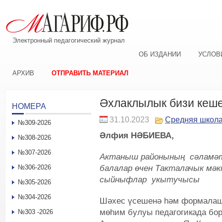
Электронный педагогический журнал
ОБ ИЗДАНИИ
УСЛОВ
АРХИВ
ОТПРАВИТЬ МАТЕРИАЛ
Әхлаклылык бизи кеш
НОМЕРА
31.10.2023
Средняя школ
№309-2026
Әлфия НӘБИЕВА,
№308-2026
№307-2026
Актаныш районының сәламәтл
балалар өчен Такталачык мә
№306-2026
сыйныфлар укытучысы
№305-2026
№304-2026
Шәхес үсешенә һәм формалаш
мөһим булуы педагогикада бор
№303 -2026