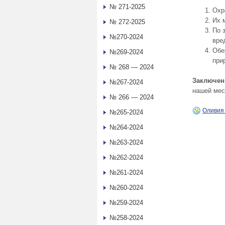
№ 271-2025
Охр
Их 
№ 272-2025
По 
№270-2024
вре
Обе
№269-2024
при
№ 268 — 2024
Заключен
№267-2024
нашей мес
№ 266 — 2024
Оливи
№265-2024
№264-2024
№263-2024
№262-2024
№261-2024
№260-2024
№259-2024
№258-2024