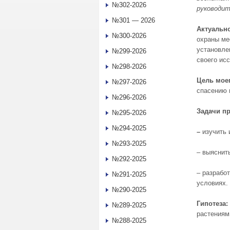
№302-2026
руководи
№301 — 2026
Актуальн
№300-2026
охраны ме
установлен
№299-2026
своего ис
№298-2026
Цель моег
№297-2026
спасению 
№296-2026
Задачи пр
№295-2026
№294-2025
–
изучить
№293-2025
– выяснит
№292-2025
– разрабо
№291-2025
условиях.
№290-2025
Гипотеза:
№289-2025
растениям
№288-2025