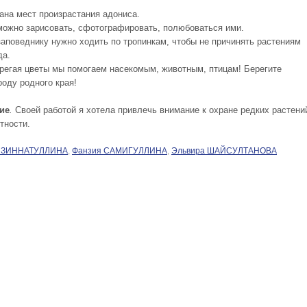
ана мест произрастания адониса.
можно зарисовать, сфотографировать, полюбоваться ими.
заповеднику нужно ходить по тропинкам, чтобы не причинять растениям
да.
регая цветы мы помогаем насекомым, животным, птицам! Берегите
роду родного края!
ие
.
Своей работой я хотела привлечь внимание к охране редких растени
тности.
я ЗИННАТУЛЛИНА
,
Фанзия САМИГУЛЛИНА
,
Эльвира ШАЙСУЛТАНОВА