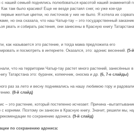
 с нашей семьей поднялись полюбоваться красотой нашей знаменитой г
 Как там было красиво! Еще не везде растаял снег, но уже кое-где
 первые желтые цветки, но листочков у них не было. Я хотела их сорват
аме, но она сказала, что наш Чатыр-тау – это государственный заказник
ьзя рвать и собирать растения, они занесены в Красную книгу Татарстан
ли, как называется это растение, и тогда мама предложила его
ировать и посмотреть в интернете. Оказался, это: адонис весенний.
(5-й
нали, что на территории Чатыр-тау растет много растений, занесённых в
игу Татарстана это: бурачек, копеечник, оносма и др.
(6, 7-е слайды)
ого раз за лето и весну поднимались на нашу любимою гору и радовал
тению.
(8-й слайд)
нис – это растение, который постепенно исчезает. Причина –вытаптывани
 с корнями. Поэтому он занесен в Красную книгу. Значит, решили мы, н
 рекомендации по сохранению адониса.
(9-й слайд)
ации по сохранению адониса: