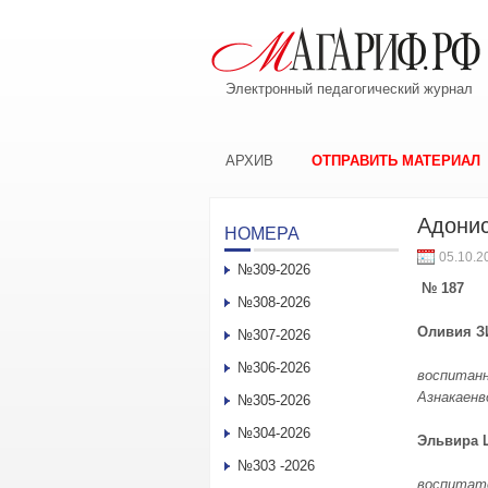
Электронный педагогический журнал
АРХИВ
ОТПРАВИТЬ МАТЕРИАЛ
Адонис
НОМЕРА
05.10.2
№309-2026
№ 187
№308-2026
Оливия З
№307-2026
№306-2026
воспитанн
Азнакаенв
№305-2026
№304-2026
Эльвира 
№303 -2026
воспитате