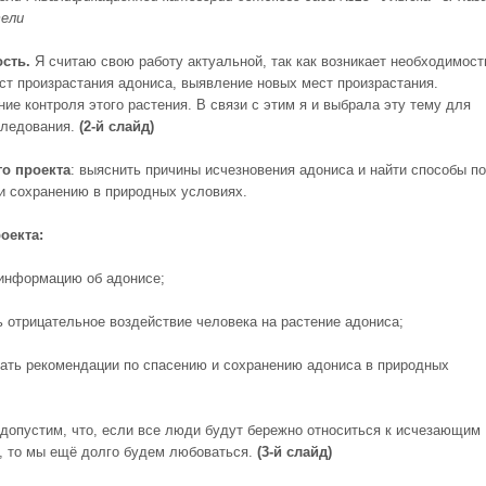
тели
ост
ь.
Я считаю свою работу актуальной, так как возникает необходимост
ст произрастания адониса, выявление новых мест произрастания.
ие контроля этого растения. В связи с этим я и выбрала эту тему для
следования.
(2-й слайд)
о проекта
: выяснить причины исчезновения адониса и найти способы по
и сохранению в природных условиях.
оекта:
 информацию об адонисе;
ь отрицательное воздействие человека на растение адониса;
тать рекомендации по спасению и сохранению адониса в природных
допустим, что, если все люди будут бережно относиться к исчезающим
, то мы ещё долго будем любоваться.
(3-й слайд)