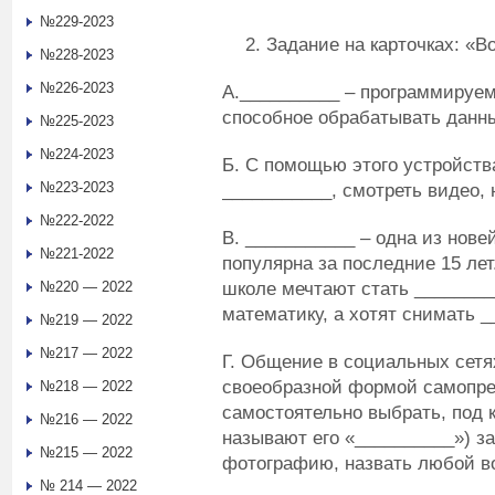
№229-2023
Задание на карточках: «В
№228-2023
№226-2023
А.__________ – программируем
способное обрабатывать данн
№225-2023
№224-2023
Б. С помощью этого устройств
№223-2023
___________, смотреть видео, н
№222-2022
В. ___________ – одна из нов
№221-2022
популярна за последние 15 ле
школе мечтают стать ________
№220 — 2022
математику, а хотят снимать _
№219 — 2022
№217 — 2022
Г. Общение в социальных сетя
своеобразной формой самопре
№218 — 2022
самостоятельно выбрать, под 
№216 — 2022
называют его «__________») з
№215 — 2022
фотографию, назвать любой воз
№ 214 — 2022