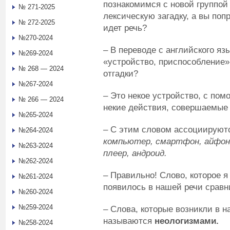
познакомимся с новой группой 
№ 271-2025
лексическую загадку, а вы поп
№ 272-2025
идет речь?
№270-2024
– В переводе с английского яз
№269-2024
«устройство, приспособление
№ 268 — 2024
отгадки?
№267-2024
– Это некое устройство, с по
№ 266 — 2024
некие действия, совершаемые
№265-2024
– С этим словом ассоциируют
№264-2024
компьютер, смартфон, айфон,
№263-2024
плеер, андроид.
№262-2024
– Правильно! Слово, которое я
№261-2024
появилось в нашей речи сравн
№260-2024
№259-2024
– Слова, которые возникли в н
называются
неологизмами.
№258-2024