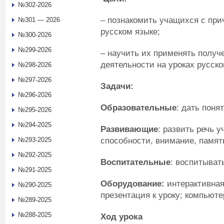
№302-2026
– познакомить учащихся с при
№301 — 2026
русском языке;
№300-2026
№299-2026
– научить их применять получ
деятельности на уроках русско
№298-2026
№297-2026
Задачи:
№296-2026
Образовательные
: дать поня
№295-2026
№294-2025
Развивающие
: развить речь 
способности, внимание, памят
№293-2025
№292-2025
Воспитательные
: воспитыват
№291-2025
Оборудование:
интерактивна
№290-2025
презентация к уроку; компьюте
№289-2025
№288-2025
Ход урока