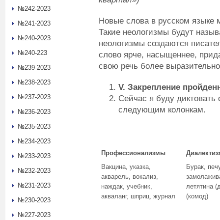
№242-2023
Новые слова в русском языке 
№241-2023
Такие неологизмы будут назыв
№240-2023
неологизмы создаются писател
№240-223
слово ярче, насыщеннее, прид
свою речь более выразительно
№239-2023
№238-2023
V
. Закрепление пройден
№237-2023
Сейчас я буду диктовать 
следующим колонкам.
№236-2023
№235-2023
№234-2023
Профессионализмы
Диалекти
№233-2023
Вакцина, указка,
Бурак, печ
№232-2023
акварель, вокализ,
замолажива
№231-2023
наждак, учебник,
летятина (
акваланг, шприц, журнал
(комод)
№230-2023
№227-2023