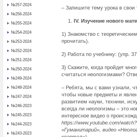
№257-2024
– Запишите тему урока в свои 
№256-2024
IV
. Изучение нового мат
№255-2024
№254-2024
1) Знакомство с теоретическим
прочитать).
№253-2024
№252-2024
2) Работа по учебнику: (упр. 3
№251-2024
3) Скажите, когда пройдет мно
№250-2024
считаться неологизмами? Отв
№249-2024
– Ребята, мы с вами узнали, ч
№248-2024
чтобы новые предметы и явлен
№247-2024
развитием науки, техники, иск
№246-2023
всегда ли неологизмы – это н
№245-2023
интересное видео о происхожде
https://www.youtube.com/watc
№244-2023
«Гуманитарий», видео «Неоло
№243-2023
квартал»)