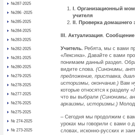
№287-2025
I
. Организационный мом
№286 -2025
учителя
№285-2025
II
. Проверка домашнего 
№284-2025
III
. Актуализация
.
Сообщение 
№283-2025
Учитель.
Ребята, мы с вами п
№282-2025
«Лексика». Давайте с вами пр
№281-2025
понимаем данный раздел. Обра
№280-2025
видите слова.
(Синонимы, ант
предложение, приставка, диал
№279-2025
историзмы, окончание.)
Вам н
№278-2025
которые относятся к разделу «
№277-2025
что вы выбрали
(Синонимы, а
№276-2025
архаизмы, историзмы.)
Молод
№275-2025
– Сегодня мы продолжим с вам
№ 274-2025
уроках мы говорили с вами о 
словах, исконно-русских и за
№ 273-2025