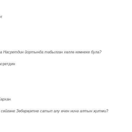
әт
а Насретдин йортында табылган хөллә кемнеке була?
асретдин
архан
 сөйгәне Зөбәрҗәтне сатып алу өчен ничә алтын җитми?