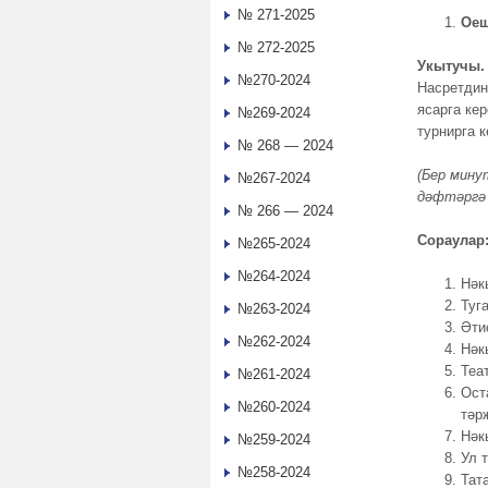
№ 271-2025
Оеш
№ 272-2025
Укытучы.
№270-2024
Насретдин
ясарга ке
№269-2024
турнирга 
№ 268 — 2024
(Бер мину
№267-2024
дәфтәргә 
№ 266 — 2024
Сораулар
№265-2024
№264-2024
Нәк
Туг
№263-2024
Әти
№262-2024
Нәк
Теа
№261-2024
Ост
№260-2024
тәр
Нәк
№259-2024
Ул 
№258-2024
Тат