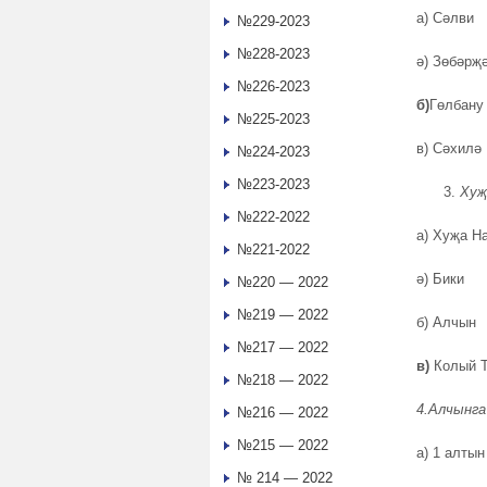
а) Сәлви
№229-2023
№228-2023
ә) Зөбәрҗ
№226-2023
б)
Гөлбану
№225-2023
в) Сәхилә
№224-2023
№223-2023
Хуҗ
№222-2022
а) Хуҗа Н
№221-2022
ә) Бики
№220 — 2022
№219 — 2022
б) Алчын
№217 — 2022
в)
Колый Т
№218 — 2022
4.Алчынга
№216 — 2022
№215 — 2022
а) 1 алтын
№ 214 — 2022