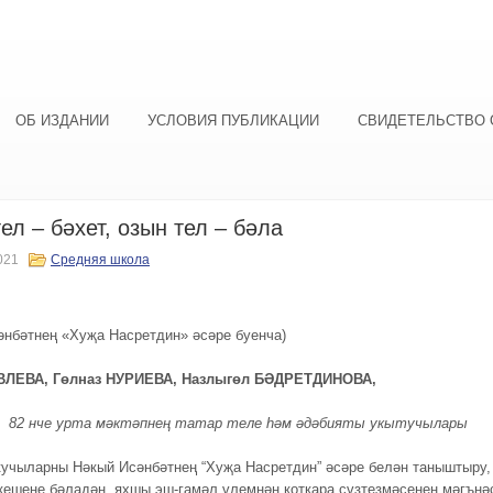
ОБ ИЗДАНИИ
УСЛОВИЯ ПУБЛИКАЦИИ
СВИДЕТЕЛЬСТВО 
тел – бәхет, озын тел – бәла
021
Средняя школа
әнбәтнең «Хуҗа Насретдин» әсәре буенча)
ВЛЕВА, Гөлназ НУРИЕВА, Назлыгөл БӘДРЕТДИНОВА,
ы 82 нче урта мәктәпнең татар теле һәм әдәбияты укытучылары
учыларны Нәкый Исәнбәтнең “Хуҗа Насретдин” әсәре белән таныштыру,
 кешене бәладән, яхшы эш-гамәл үлемнән коткара сүзтезмәсенең мәгънә