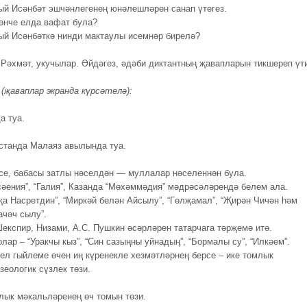
ый Исәнбәт эшчәнлегенең юнәлешләрен санап үтегез.
әнче елда вафат була?
ый Исәнбәткә нинди мактаулы исемнәр бирелә?
Рәхмәт, укучылар. Әйдәгез, әдәби диктантның җавапларын тикшереп үти
ү
(җаваплар экранда күрсәтелә):
а туа.
станда Малаяз авылында туа.
се, бабасы затлы нәселдән — муллалар нәселеннән була.
сәения”, “Галия”, Казанда “Мөхәммәдия” мәдрәсәләрендә белем ала.
җа Насретдин”, “Миркәй белән Айсылу”, “Гөлҗамал”, “Җирән Чичән һәм
ачәч сылу”.
Шекспир, Низами, А.С. Пушкин әсәрләрен татарчага тәрҗемә итә.
лар – “Уракчы кыз”, “Син сазыңны уйнадың”, “Бормалы су”, “Илкәем”.
тел гыйлеме өчен иң күренекле хезмәтләрнең берсе – ике томлык
зеологик сүзлек төзи.
алык мәкальләренең өч томын төзи.