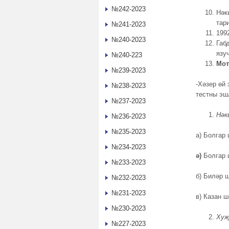
№242-2023
Нәк
тар
№241-2023
199
№240-2023
Габ
язу
№240-223
Мот
№239-2023
-Хәзер өй
№238-2023
тестны эш
№237-2023
Нәк
№236-2023
№235-2023
а) Болгар
№234-2023
ә)
Болгар 
№233-2023
б) Биләр 
№232-2023
№231-2023
в) Казан ш
№230-2023
Хуҗ
№227-2023