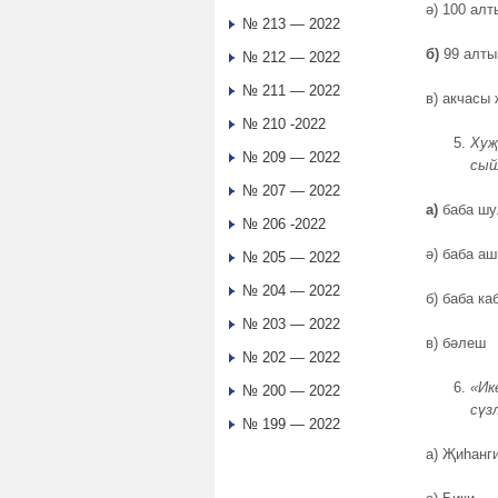
ә) 100 алт
№ 213 — 2022
б)
99 алты
№ 212 — 2022
№ 211 — 2022
в) акчасы 
№ 210 -2022
Хуҗ
№ 209 — 2022
сый
№ 207 — 2022
а)
баба шу
№ 206 -2022
ә) баба а
№ 205 — 2022
№ 204 — 2022
б) баба к
№ 203 — 2022
в) бәлеш
№ 202 — 2022
«Ик
№ 200 — 2022
сүз
№ 199 — 2022
а) Җиһанг