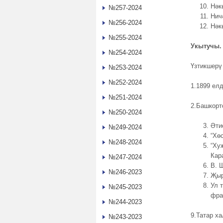
Нәк
№257-2024
Нич
№256-2024
Нәк
№255-2024
Укытучы.
№254-2024
Үзтикшер
№253-2024
№252-2024
1.1899 елд
№251-2024
2.Башкорт
№250-2024
Әти
№249-2024
“Хө
№248-2024
“Ху
Кар
№247-2024
В. 
№246-2023
Җыр
Ул 
№245-2023
фра
№244-2023
9.Татар х
№243-2023