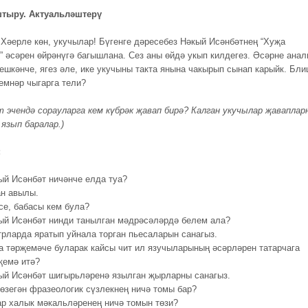
тыру. Актуальләштерү
Хәерле көн, укучылар! Бүгенге дәресебез Нәкый Исәнбәтнең “Хуҗа
” әсәрен өйрәнүгә багышлана. Сез аны өйдә укып килдегез. Әсәрне анал
решкәнче, ягез әле, ике укучыны такта янына чакырып сынап карыйк. Бли
кемнәр чыгарга тели?
т эчендә сорауларга кем күбрәк җавап бирә? Калган укучылар җаваплар
язып баралар.)
:
ый Исәнбәт ничәнче елда туа?
ан авылы.
се, бабасы кем була?
ый Исәнбәт нинди танылган мәдрәсәләрдә белем ала?
трларда яратып уйнала торган пьесаларын санагыз.
а тәрҗемәче буларак кайсы чит ил язучыларының әсәрләрен татарчага
җемә итә?
ый Исәнбәт шигырьләренә язылган җырларны санагыз.
төзегән фразеологик сүзлекнең ничә томы бар?
ар халык мәкальләренең ничә томын төзи?