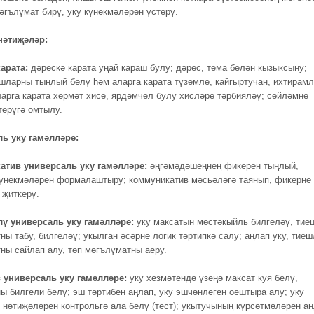
әгълүмат бирү, уку күнекмәләрен үстерү.
нәтиҗәләр:
карата:
дәрескә карата уңай караш булу; дәрес, тема белән кызыксыну;
ларны тыңлый белү һәм аларга карата түземле, кайгыртучан, ихтирам
ларга карата хөрмәт хисе, ярдәмчел булу хисләре тәрбияләү; сөйләмне
ерүгә омтылу.
ь уку гамәлләре:
атив универсаль уку гамәлләре:
әңгәмәдәшеңнең фикерен тыңлый,
үнекмәләрен формалаштыру; коммуникатив мәсьәләгә таянып, фикерне
 җиткерү.
ү универсаль уку гамәлләре:
уку максатын мөстәкыйль билгеләү, тие
ы табу, билгеләү; укылган әсәрне логик тәртипкә салу; аңлап уку, тие
ны сайлап алу, төп мәгълүматны аеру.
 универсаль уку гамәлләре:
уку хезмәтендә үзеңә максат куя белү,
ы билгели белү; эш тәртибен аңлап, уку эшчәнлеген оештыра алу; уку
 нәтиҗәләрен контрольгә ала белү (тест); укытучының күрсәтмәләрен а