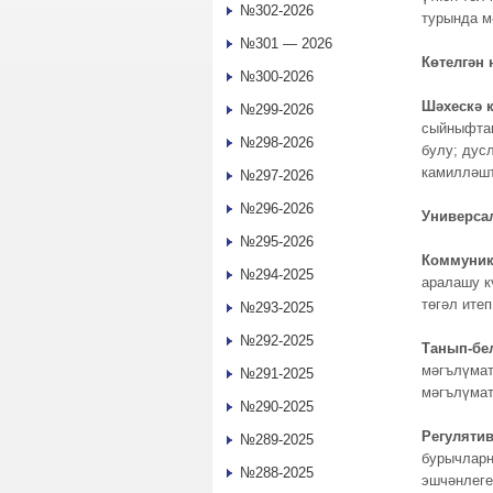
№302-2026
турында м
№301 — 2026
Көтелгән 
№300-2026
Шәхескә 
№299-2026
сыйныфташ
№298-2026
булу; дус
камилләшт
№297-2026
№296-2026
Универсал
№295-2026
Коммуник
№294-2025
аралашу к
төгәл итеп
№293-2025
№292-2025
Танып-бел
мәгълүматн
№291-2025
мәгълүмат
№290-2025
Регулятив
№289-2025
бурычларн
№288-2025
эшчәнлеге