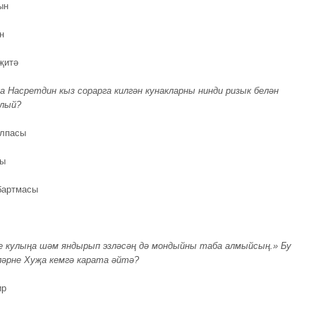
ын
н
җитә
а Насретдин кыз сорарга килгән кунакларны нинди ризык белән
лый?
лпасы
шы
абартмасы
е кулыңа шәм яндырып эзләсәң дә мондыйны таба алмыйсың.» Бу
ләрне Хуҗа кемгә карата әйтә?
ир