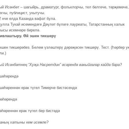
ый Исәнбәт – шагыйрь, драматург, фольклорчы, тел белгече, тәрҗемәче,
ихчы, публицист, укытучы.
2 нче елда Казанда вафат була.
дулла Тукай исемендәге Дәүләт бүләге лауреаты, Татарстанның халык
чысы исемнәре бирелә.
ивлаштыру. Өй эшен тикшерү
 эшен тикшерәбез. Белем үзләштерү дәрәҗәсен тикшерү. Тест. (Һәрбер у
ли.)
ый Исәнбәтнең “Хуҗа Насретдин” әсәрендә вакыйгалар кайда бара?
 шәһәрендә
шәһәреннән ерак түгел Тимерче бистәсендә
шәһәрендә
әһәреннән ерак түгел бер бистәдә
аның хатыны кем исемле?