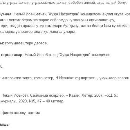
дагы уңышларның, уңышсызлыкларның сәбәбен аңлый, анализлый белү.
буенча:
Нәкый Исәнбәтнең “Хуҗа Насретдин” комедиясен аңлап укуга ир
раган лексик берәмлекләрне сөйләмдә куллануны активлаштыру,
ерү; телдән аралашу күнекмәләре булдыру; алган белем һәм күнекмәл
маларны үзләштергәндә куллана алулары.
ы:
гомумиләштерү дәресе.
торган әсәр:
Нәкый Исәнбәтнең “Хуҗа Насретдин” комедиясе.
:
8.
:
интерактив такта, компьютер, Н.Исәнбәтнең портреты, укучылар ясаган
:
Нәкый Исәнбәт. Сайланма әсәрләр. – Казан: Хәтер, 2007. –511 б.;
 журналы, 2020, №5, 47 – 49 битләр.
:
фикер алышу, әңгәмә.
арышы