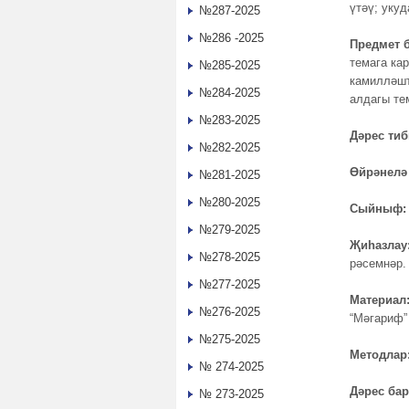
үтәү; уку
№287-2025
№286 -2025
Предмет 
темага ка
№285-2025
камилләшт
№284-2025
алдагы те
№283-2025
Дәрес тиб
№282-2025
Өйрәнелә 
№281-2025
№280-2025
Сыйныф
№279-2025
Җиһазлау
№278-2025
рәсемнәр.
№277-2025
Материал
№276-2025
“Мәгариф”
№275-2025
Методлар
№ 274-2025
Дәрес б
№ 273-2025