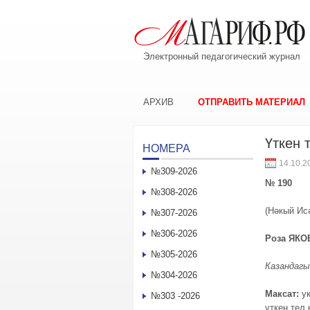
Электронный педагогический журнал
АРХИВ
ОТПРАВИТЬ МАТЕРИАЛ
Үткен 
НОМЕРА
14.10.2
№309-2026
№ 190
№308-2026
(Нәкый Ис
№307-2026
№306-2026
Роза ЯКО
№305-2026
Казандаг
№304-2026
Максат:
ук
№303 -2026
үткен тел