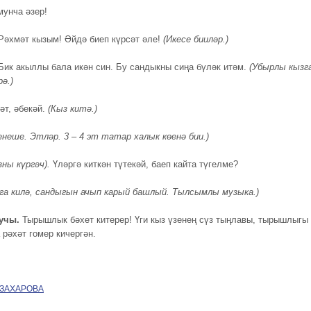
мунча әзер!
Рәхмәт кызым! Әйдә биеп күрсәт әле!
(Икесе бииләр.)
Бик акыллы бала икән син. Бу сандыкны сиңа бүләк итәм.
(Убырлы кызг
ә.)
әт, әбекәй.
(Кыз китә.)
енеше. Этләр. 3 – 4 эт татар халык көенә бии.)
зны күргәч).
Үләргә киткән түтекәй, баеп кайта түгелме?
га килә, сандыгын ачып карый башлый. Тылсымлы музыка.)
учы.
Тырышлык бәхет китерер! Үги кыз үзенең сүз тыңлавы, тырышлыгы
 рәхәт гомер кичергән.
 ЗАХАРОВА