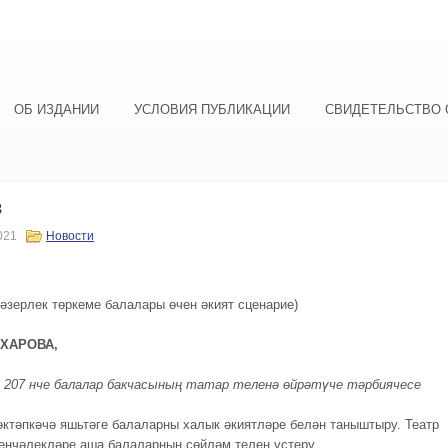
ОБ ИЗДАНИИ
УСЛОВИЯ ПУБЛИКАЦИИ
СВИДЕТЕЛЬСТВО 
з
021
Новости
 әзерлек төркеме балалары өчен әкият сценарие)
АХАРОВА,
 207 нче балалар бакчасының татар теленә өйрәтүче тәрбиячесе
әктәпкәчә яшьтәге балаларны халык әкиятләре белән таныштыру. Театр
зенчәлекләре аша балаларның сөйләм телен үстерү.