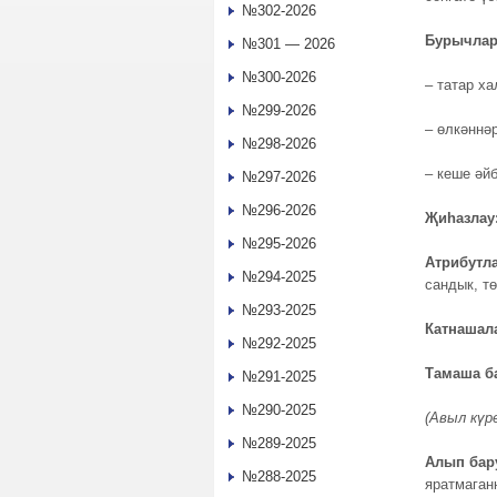
№302-2026
Бурычлар
№301 — 2026
№300-2026
– татар х
№299-2026
– өлкәннә
№298-2026
– кеше әй
№297-2026
№296-2026
Җиһазла
№295-2026
Атрибутла
№294-2025
сандык, т
№293-2025
Катнашал
№292-2025
Тамаша 
№291-2025
№290-2025
(Авыл күр
№289-2025
Алып бар
№288-2025
яратмаган