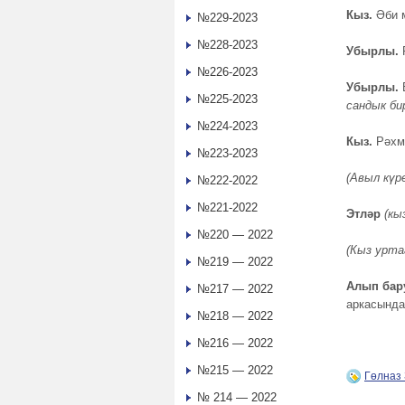
Кыз.
Әби 
№229-2023
№228-2023
Убырлы.
№226-2023
Убырлы.
№225-2023
сандык бир
№224-2023
Кыз.
Рәхм
№223-2023
(Авыл күр
№222-2022
№221-2022
Этләр
(кы
№220 — 2022
(Кыз урта
№219 — 2022
Алып бар
№217 — 2022
аркасында
№218 — 2022
№216 — 2022
№215 — 2022
Гөлназ
№ 214 — 2022