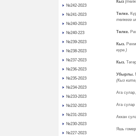
Кыз
(төлк
№242-2023
Төлке.
Кү
№241-2023
төлкегә ип
№240-2023
Төлке.
Рә
№240-223
№239-2023
Кыз.
Рәхм
күрә.)
№238-2023
№237-2023
Кыз.
Тәгә
№236-2023
Убырлы.
№235-2023
(Кыз китә
№234-2023
Ага сулар,
№233-2023
Ага сулар
№232-2023
№231-2023
Аккан сул
№230-2023
Яшь гомер
№227-2023