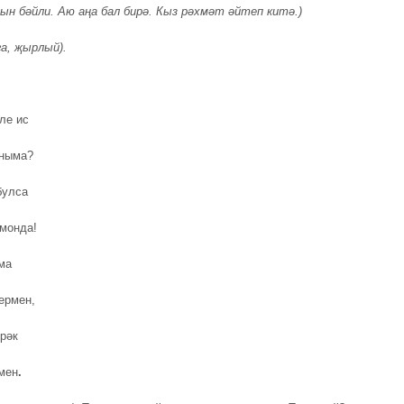
ын бәйли. Аю аңа бал бирә. Кыз рәхмәт әйтеп китә.)
га, җырлый).
ле ис
ыныма?
булса
 монда!
ма
ермен,
зрәк
мен
.