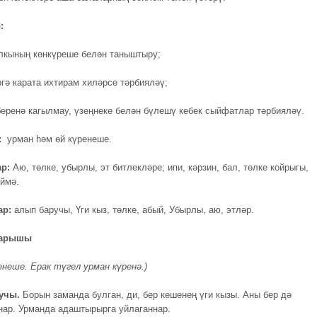
:
алкының көнкүреше белән таныштыру;
ргә карата ихтирам хиләрсе тәрбияләү;
беренә кагылмау, үзеңнеке белән бүлешү кебек сыйфатлар тәрбияләү.
у:
урман һәм өй күренеше.
р:
Аю, төлке, убырлы, эт битлекләре; ипи, кәрзин, бал, төлке койрыгы,
өймә.
ар:
алып баручы, Үги кыз, төлке, абый, Убырлы, аю, этләр.
барышы
енеше. Ерак түгел урман күренә.)
учы.
Борын заманда булган, ди, бер кешенең үги кызы. Аны бер дә
нар. Урманда адаштырырга уйлаганнар.