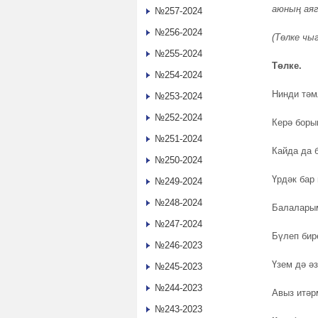
аюның аяг
№257-2024
№256-2024
(Төлке чы
№255-2024
Төлке.
№254-2024
Нинди тәм
№253-2024
№252-2024
Керә бор
№251-2024
Кайда да 
№250-2024
Үрдәк бар
№249-2024
№248-2024
Балалары
№247-2024
Бүлеп бир
№246-2023
Үзем дә ә
№245-2023
№244-2023
Авыз итәр
№243-2023