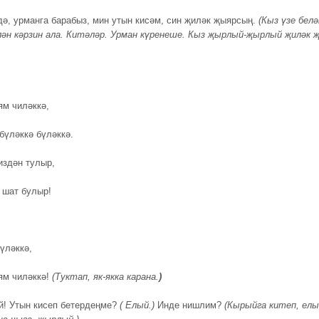
ә, урманга барабыз, мин утын кисәм, син җиләк җыярсың.
(Кыз үзе белә
ән кәрзин ала.
Китәләр. Урман күренеше. Кыз җырлый-җырлый җиләк 
м чиләккә,
бүләккә бүләккә.
издән тулыр,
 шат булыр!
үләккә,
ям чиләккә!
(Туктап, як-якка карана.
)
й! Утын кисеп бетердеңме?
( Елый.)
Инде нишлим?
(Кырыйга китеп, елы