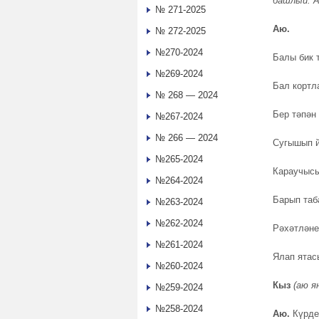
башлый. А
№ 271-2025
Аю.
№ 272-2025
№270-2024
Балы бик 
№269-2024
Бал кортл
№ 268 — 2024
Бер тәпән
№267-2024
№ 266 — 2024
Сугышып й
№265-2024
Караучысы
№264-2024
Барып таб
№263-2024
№262-2024
Рәхәтләне
№261-2024
Ялап ятас
№260-2024
Кыз
(аю я
№259-2024
№258-2024
Аю.
Күрде