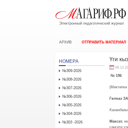
Электронный педагогический журнал
АРХИВ
ОТПРАВИТЬ МАТЕРИАЛ
Үги кы
НОМЕРА
06.12.2
№309-2026
№ 196
№308-2026
(Мәктәпкә
№307-2026
№306-2026
Гөлназ З
№305-2026
Казандагы
№304-2026
Максат.
м
№303 -2026
сәнгате ү