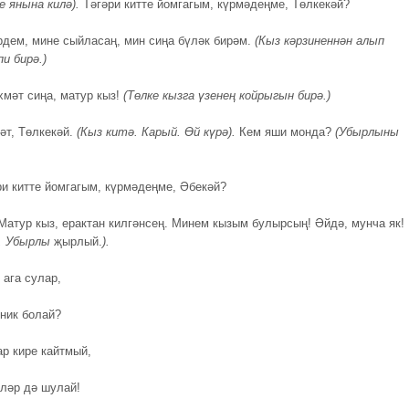
е янына килә).
Тәгәри китте йомгагым, күрмәдеңме, Төлкекәй?
рдем, мине сыйласаң, мин сиңа бүләк бирәм.
(Кыз кәрзиненнән алып
и бирә.)
хмәт сиңа, матур кыз!
(Төлке кызга үзенең койрыгын бирә.)
әт, Төлкекәй.
(Кыз китә.
Карый. Өй күрә).
Кем яши монда?
(Убырлыны
ри китте йомгагым, күрмәдеңме, Әбекәй?
Матур кыз, ерактан килгәнсең. Минем кызым булырсың! Әйдә, мунча як!
, Убырлы
җырлый.
).
 ага сулар,
 ник болай?
ар кире кайтмый,
ләр дә шулай!