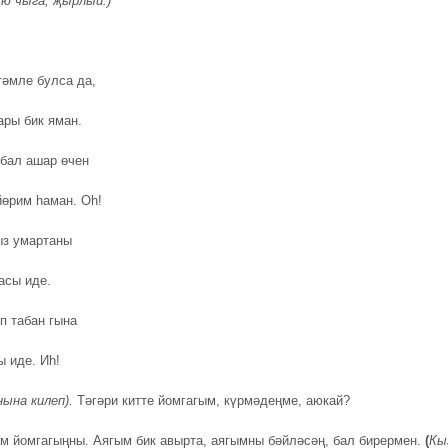
ю чыга, җырлый.)
тәмле булса да,
ары бик яман.
 бал ашар өчен
өрим һаман. Оһ!
з умартаны
асы иде.
п табан гына
ы иде. Иһ!
нына килеп).
Тәгәри китте йомгагым, күрмәдеңме, аюкай?
м йомгагыңны. Аягым бик авырта, аягымны бәйләсәң, бал бирермен.
(
Кы