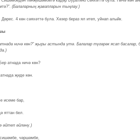
 “Сишәмбедән пәнҗешәмбегә кадәр Буратино сәяхәттә була. Ничә көн а
итә?”.
(Балаларның җавапларын тыңлау.)
.
Дөрес. 4 көн сәяхәттә була. Хәзер бераз ял итеп, уйнап алыйк.
ышы
 атнада ничә көн?” җыры астында үтә. Балалар түгәрәк ясап басалар, 
да.)
ер атнада ничә көн?
атнада җиде көн.
е исеме бар,
ә яттан бел.
ә әйтеп әйләнү.)
сишәмбе, чәршәмбе,