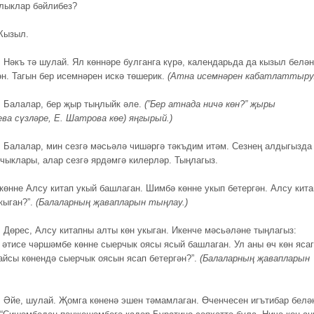
улыклар бәйлибез?
Кызыл.
.
Нәкъ тә шулай. Ял көннәре булганга күрә, календарьда да кызыл белән
ән. Тагын бер исемнәрен искә төшерик.
(Атна исемнәрен кабатлаттыру.
.
Балалар, бер җыр тыңлыйк әле.
(”Бер атнада ничә көн?” җыры
ва сүзләре, Е. Шатрова көе) яңгырый.)
.
Балалар, мин сезгә мәсьәлә чишәргә тәкъдим итәм. Сезнең алдыгызда
кчыклары, алар сезгә ярдәмгә килерләр. Тыңлагыз.
көнне Алсу китап укый башлаган. Шимбә көнне укып бетергән. Алсу кит
кыган?”.
(Балаларның җавапларын тыңлау.)
.
Дөрес, Алсу китапны алты көн укыган. Икенче мәсьәләне тыңлагыз:
 әтисе чәршәмбе көнне сыерчык оясы ясый башлаган. Ул аны өч көн ясаг
айсы көнендә сыерчык оясын ясап бетергән?”.
(Балаларның җавапларын
.
Әйе, шулай. Җомга көненә эшен тәмамлаган. Өченчесен игътибар белә