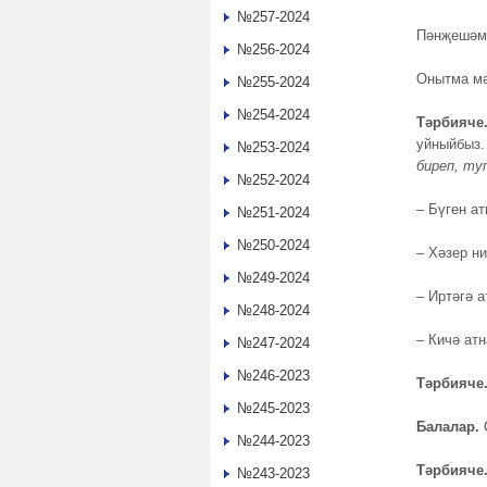
№257-2024
Пәнҗешәмб
№256-2024
Онытма м
№255-2024
№254-2024
Тәрбияче
уйныйбыз
№253-2024
биреп, ту
№252-2024
– Бүген а
№251-2024
№250-2024
– Хәзер н
№249-2024
– Иртәгә 
№248-2024
– Кичә ат
№247-2024
№246-2023
Тәрбияче
№245-2023
Балалар.
С
№244-2023
Тәрбияче
№243-2023