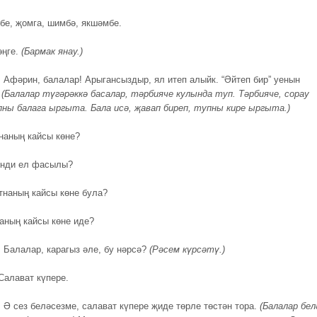
е, җомга, шимбә, якшәмбе.
әңге.
(Бармак янау.)
.
Афәрин, балалар! Арыгансыздыр, ял итеп алыйк. “Әйтеп бир” уенын
.
(Балалар түгәрәккә басалар, тәрбияче кулында туп. Тәрбияче, сорау
пны балага ыргыта. Бала исә, җавап биреп, тупны кире ыргыта.)
тнаның кайсы көне?
инди ел фасылы?
атнаның кайсы көне була?
наның кайсы көне иде?
.
Балалар, карагыз әле, бу нәрсә?
(Рәсем күрсәтү.)
алават күпере.
.
Ә сез беләсезме, салават күпере җиде төрле төстән тора.
(Балалар бел