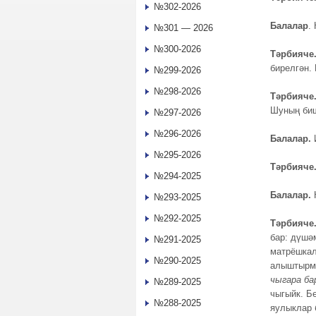
№302-2026
Балалар
.
№301 — 2026
№300-2026
Тәрбияче
бирелгән.
№299-2026
№298-2026
Тәрбияче
Шуның биш
№297-2026
№296-2026
Балалар.
№295-2026
Тәрбияче
№294-2025
Балалар.
№293-2025
№292-2025
Тәрбияче
бар: дүшә
№291-2025
матрёшкал
№290-2025
алыштырм
чыгара ба
№289-2025
чыгыйк. Б
№288-2025
яулыклар 