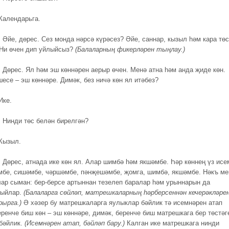
 Календарьга.
.
Әйе, дөрес. Сез монда нәрсә күрәсез? Әйе, саннар, кызыл һәм кара төс
 Ни өчен дип уйлыйсыз?
(Балаларның фикерләрен тыңлау.)
.
Дөрес. Ял һәм эш көннәрен аерыр өчен. Менә атна һәм анда җиде көн.
есе – эш көннәре. Димәк, без ничә көн ял итәбез?
Ике.
.
Нинди төс белән бирелгән?
Кызыл.
.
Дөрес, атнада ике көн ял. Алар шимбә һәм якшәмбе. Һәр көннең үз исе
мбе, сишәмбе, чәршәмбе, пәнҗешәмбе, җомга, шимбә, якшәмбе. Нәкъ ме
ар сыман: бер-берсе артыннан тезелеп баралар һәм урыннарын да
ыйлар.
(Балаларга сөйләп, матрешкаларның һәрберсеннән кечерәкләре
рырга.)
Ә хәзер бу матрешкаларга яулыклар бәйлик тә исемнәрен атап
еренче биш көн – эш көннәре, димәк, беренче биш матрешкага бер төстәг
бәйлик.
(Исемнәрен атап, бәйләп бару.)
Калган ике матрешкага нинди