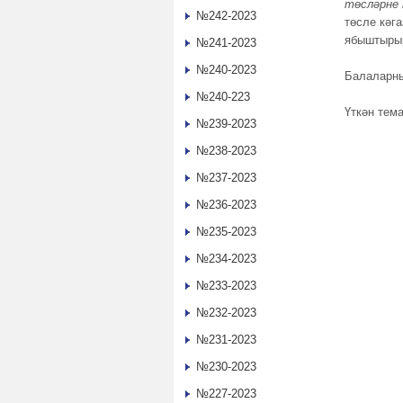
төсләрне 
№242-2023
төсле кәга
ябыштыры
№241-2023
№240-2023
Балаларны
№240-223
Үткән тем
№239-2023
№238-2023
№237-2023
№236-2023
№235-2023
№234-2023
№233-2023
№232-2023
№231-2023
№230-2023
№227-2023