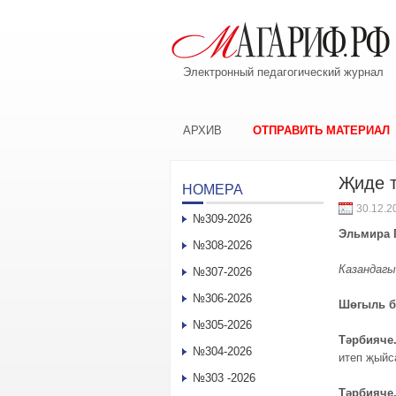
Электронный педагогический журнал
АРХИВ
ОТПРАВИТЬ МАТЕРИАЛ
Җиде т
НОМЕРА
30.12.2
№309-2026
Эл
ьмира
№308-2026
Казандагы
№307-2026
№306-2026
Шөгыль 
№305-2026
Тәрбияче
№304-2026
итеп җыйс
№303 -2026
Тәрбияче