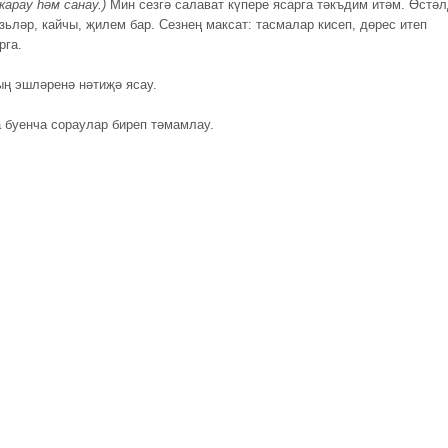
карау һәм санау.)
Мин сезгә салават күпере ясарга тәкъдим итәм. Өстә
зьләр, кайчы, җилем бар. Сезнең максат: тасмалар кисеп, дөрес итеп
рга.
ң эшләренә нәтиҗә ясау.
а буенча сораулар биреп тәмамлау.