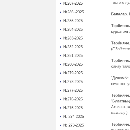
төстәге я
№287-2025
№286 -2025
Балалар.
№285-2025
Тәрбияче
№284-2025
күрсәтелг
№283-2025
Тәрбияче
№282-2025
(
Г.Зәйнаше
№281-2025
Тәрбияче
№280-2025
санау тая
№279-2025
“Дүшәмбе 
№278-2025
ничә көн у
№277-2025
Тәрбияче
№276-2025
“Булатның
Атнаның к
№275-2025
тыңлау.)
№ 274-2025
Тәрбияче
№ 273-2025