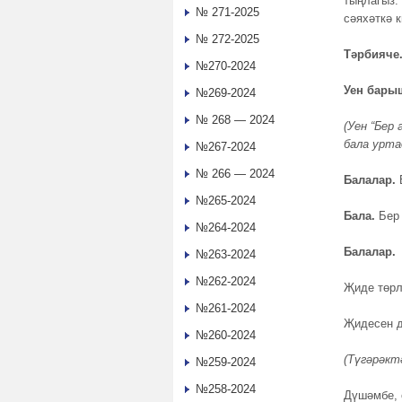
тыңлагыз:
№ 271-2025
сәяхәткә к
№ 272-2025
Тәрбияче
№270-2024
Уен бар
№269-2024
№ 268 — 2024
(Уен “Бер
бала урта
№267-2024
№ 266 — 2024
Балалар.
Б
№265-2024
Бала.
Бер 
№264-2024
Балалар.
№263-2024
№262-2024
Җиде төрл
№261-2024
Җидесен д
№260-2024
(Түгәрәкт
№259-2024
№258-2024
Дүшәмбе, 