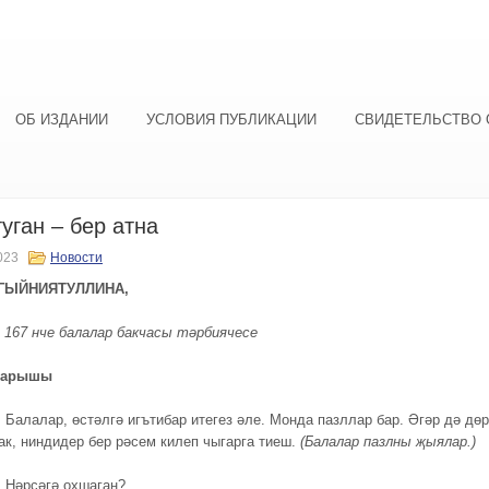
ОБ ИЗДАНИИ
УСЛОВИЯ ПУБЛИКАЦИИ
СВИДЕТЕЛЬСТВО 
уган – бер атна
023
Новости
 ГЫЙНИЯТУЛЛИНА,
 167 нче балалар бакчасы тәрбиячесе
барышы
.
Балалар, өстәлгә игътибар итегез әле. Монда пазллар бар. Әгәр дә дө
ак, ниндидер бер рәсем килеп чыгарга тиеш.
(Балалар пазлны җыялар.)
.
Нәрсәгә охшаган?