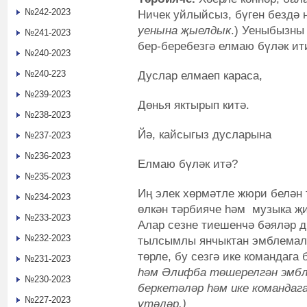
№242-2023
Ничек уйлыйсыз, бүген бездә 
уенына җыелдык
.) Уеныбызны
№241-2023
бер-беребезгә елмаю бүләк ити
№240-2023
№240-223
Дуслар елмаеп караса,
№239-2023
Дөнья яктырып китә.
№238-2023
Йә, кайсыгыз дусларына
№237-2023
№236-2023
Елмаю бүләк итә?
№235-2023
Иң элек хөрмәтле жюри белән
№234-2023
өлкән тәрбияче һәм музыка җи
№233-2023
Алар сезне тиешенчә бәяләр д
№232-2023
тылсымлы янчыктан эмблемала
төрле, бу сезгә ике командага
№231-2023
һәм Әлифба төшерелгән эмбл
№230-2023
беркетәләр һәм ике командаг
№227-2023
үтәләр.)