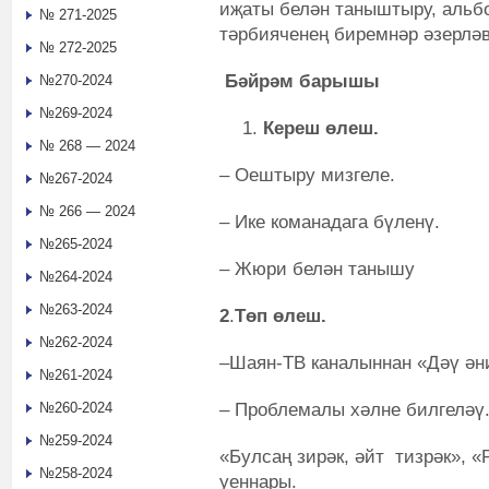
иҗаты белән таныштыру, альбо
№ 271-2025
тәрбияченең биремнәр әзерләв
№ 272-2025
Бәйрәм барышы
№270-2024
№269-2024
Кереш өлеш.
№ 268 — 2024
– Оештыру мизгеле.
№267-2024
№ 266 — 2024
– Ике команадага бүленү.
№265-2024
– Жюри белән танышу
№264-2024
№263-2024
2
.
Төп өлеш.
№262-2024
–Шаян-ТВ каналыннан «Дәү ән
№261-2024
– Проблемалы хәлне билгеләү
№260-2024
№259-2024
«Булсаң зирәк, әйт тизрәк», «
№258-2024
уеннары.