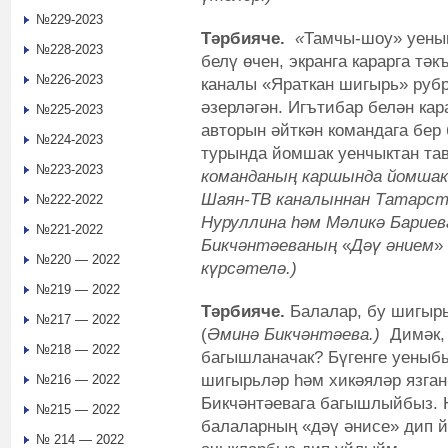
№229-2023
Тәрбияче.
«
Тамчы-шоу» уены
№228-2023
белү өчен, экранга карарга тә
№226-2023
каналы «Яраткан шигырь» руб
әзерләгән. Игътибар белән ка
№225-2023
авторын әйткән командага бер
№224-2023
турында йомшак уенчыктан та
№223-2023
команданың каршында йомшак 
Шаян-ТВ каналыннан Татарст
№222-2022
Нуруллина һәм Мәликә Барие
№221-2022
Бикчәнтәеваның
«
Дәү әнием
»
№220 — 2022
күрсәтелә.)
№219 — 2022
Тәрбияче.
Балалар, бу шигыр
№217 — 2022
(
Әминә Бикчәнтәева.)
Димәк, 
№218 — 2022
багышланачак? Бүгенге уеныбы
шигырьләр һәм хикәяләр язга
№216 — 2022
Бикчәнтәевага багышлыйбыз. 
№215 — 2022
балаларның «дәү әнисе» дип 
№ 214 — 2022