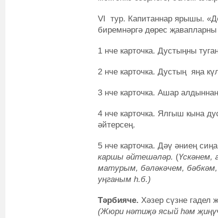
VI тур. Капитаннар ярышы. «Д
биремнәргә дөрес җавапларны 
1 нче карточка. Дустыңны туган
2 нче карточка. Дустың яңа күл
3 нче карточка. Ашар алдыннан
4 нче карточка. Ялгыш кына д
әйтерсең.
5 нче карточка. Дәү әниең сиң
каршы әйтешәләр.
(
Үскәнем,
матурым, бәләкәчем, бәбкәм,
уңганым һ.б.)
Тәрбияче.
Хәзер сүзне гадел 
(Жюри нәтиҗә ясый һәм җиңүч