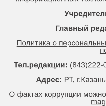
Учредител
Главный ред
Политика о персональн
п
Тел.редакции:
(843)222-0
Адрес:
РТ, г.Казань
О фактах коррупции можно
mag