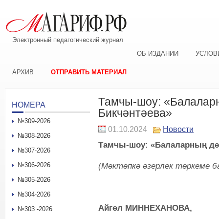
Электронный педагогический журнал
ОБ ИЗДАНИИ
УСЛОВ
АРХИВ
ОТПРАВИТЬ МАТЕРИАЛ
Тамчы-шоу: «Балаларн
НОМЕРА
Бикчәнтәева»
№309-2026
01.10.2024
Новости
№308-2026
Тамчы-шоу: «Балаларның дәү
№307-2026
(Мәктәпкә әзерлек төркеме б
№306-2026
№305-2026
№304-2026
Айгөл МИННЕХАНОВА,
№303 -2026