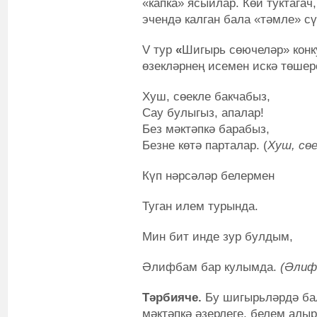
«капка» ясыйлар. Көй туктагач
эчендә калган бала «тәмле» сү
V тур
«
Шигырь сөючеләр» конк
өзекләрнең исемен искә төшер
Хуш, сөекле бакчабыз,
Сау булыгыз, апалар!
Без мәктәпкә барабыз,
Безне көтә парталар. (
Хуш, сөе
Күп нәрсәләр белермен
Туган илем турында.
Мин бит инде зур булдым,
Әлифбам бар кулымда.
(Әлиф
Тәрбияче.
Бу шигырьләрдә бал
мәктәпкә әзерлеге, белем алы