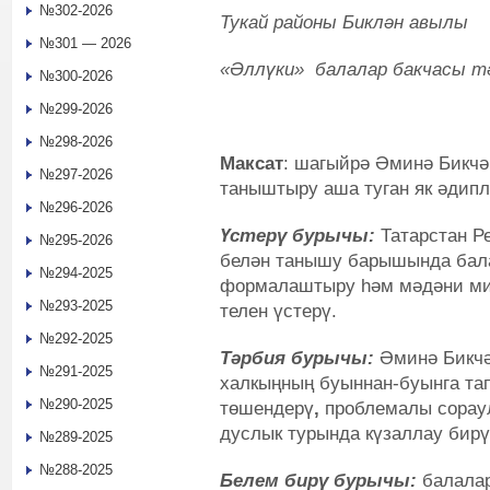
№302-2026
Тукай районы Биклән авылы
№301 — 2026
«Әллүки» балалар бакчасы т
№300-2026
№299-2026
№298-2026
Максат
: шагыйрә Әминә Бикчә
№297-2026
таныштыру аша туган як әдип
№296-2026
Үстерү бурычы:
Татарстан Р
№295-2026
белән танышу барышында бал
№294-2025
формалаштыру һәм мәдәни ми
№293-2025
телен үстерү.
№292-2025
Тәрбия бурычы:
Әминә Бикчә
№291-2025
халкыңның буыннан-буынга т
№290-2025
төшендерү
,
проблемалы сорау
дуслык турында күзаллау бирү
№289-2025
№288-2025
Белем бирү бурычы:
балалар