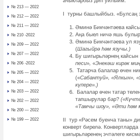
ачыкларбыз дип уйлыйм.
№ 213 — 2022
I турны башлыйбыз. «Булсаң з
№ 212 — 2022
№ 211 — 2022
Әминә Бикчәнтәева кайсы
Аңа быел ничә яшь булы
№ 210 -2022
Әминә Бикчәнтәева ул я
№ 209 — 2022
(
Шагыйрә һәм язучы.)
№ 207 — 2022
Бу шигырьләрнең кайсын 
песи
»
,
«
Энекәш кирәк ми
№ 206 -2022
Татарча балалар өчен ни
№ 205 — 2022
(«
Сабантуй», «Ялкын», 
№ 204 — 2022
күпере».)
№ 203 — 2022
Балалар өчен татар телен
тапшырулар бар?
(«Күчт
№ 202 — 2022
«Тамчы шоу», «
Әти һәм 
№ 200 — 2022
II тур «Рәсем буенча таны» д
№ 199 — 2022
конверт бирелә. Конвертларда
шигырьләренең эчтәлеге кисм