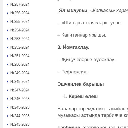
№257-2024
Ял минуты
.
«Капкалы
» х
әрә
№256-2024
№255-2024
– «Шигырь сөючеләр» уены.
№254-2024
– Капитаннар ярышы.
№253-2024
3. Йомгаклау.
№252-2024
№251-2024
– Җиңүчеләрне бүләкләү.
№250-2024
– Рефлексия.
№249-2024
№248-2024
Эшчәнлек барышы
№247-2024
Кереш өлеш
№246-2023
№245-2023
Балалар төремдә мөстәкыйль
музыкасы астында тәрбияче ки
№244-2023
№243-2023
Тәрбияче.
Хәерле көннәр, бал