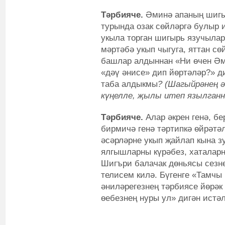
Тәрбияче.
Әминә апаның шигыр
турында озак сөйләргә булыр 
укыла торган шигырь язучылар
мәртәбә укып чыгуга, яттан 
башлар алдыннан «Ни өчен Ә
«дәү әнисе» дип йөртәләр?» д
таба алдыкмы
? (Шагыйрәнең ә
күңелле, җылы итеп язылганн
Тәрбияче.
Алар әкрен генә, б
бирмичә генә тәртипкә өйрәтәл
әсәрләрне укып җайлап кына 
ялгышларны күрәбез, хаталарн
Шигъри балачак дөньясы сезне
телисем килә. Бүгенге «Тамчы
әниләрегезнең тәрбиясе йөрәк 
өебезнең нуры ул» дигән истә