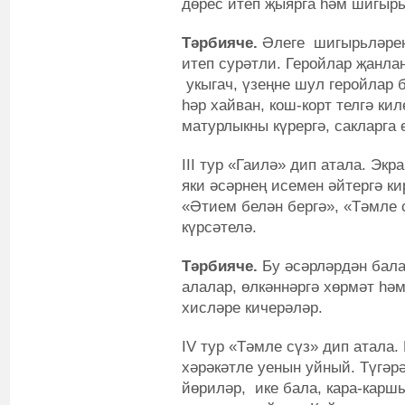
дөрес итеп җыярга һәм шигырь
Тәрбияче.
Әлеге шигырьләрен
итеп сурәтли. Геройлар җанл
укыгач, үзеңне шул геройлар 
һәр хайван, кош-корт телгә ки
матурлыкны күрергә, сакларга 
III тур «Гаилә» дип атала. Эк
яки әсәрнең исемен әйтергә к
«Әтием белән бергә», «Тәмле 
күрсәтелә.
Тәрбияче.
Бу әсәрләрдән бал
алалар, өлкәннәргә хөрмәт һә
хисләре кичерәләр.
IV тур «Тәмле сүз» дип атала
хәрәкәтле уенын уйный. Түгәр
йөриләр, ике бала, кара-карш