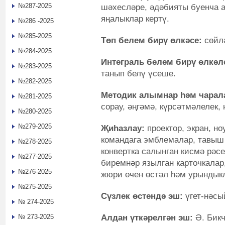
№287-2025
шәхесләре, әдәбияты буенча 
яңалыклар кертү.
№286 -2025
№285-2025
Төп белем бирү өлкәсе:
сөйл
№284-2025
Интеграль белем бирү
өлкәл
№283-2025
танып белү үсеше.
№282-2025
Методик алымнар һәм чарал
№281-2025
сорау, әңгәмә, күрсәтмәлелек,
№280-2025
№279-2025
Җиһазлау:
проектор, экран, н
командага эмблемалар, тавыш
№278-2025
конвертка салынган кисмә рәс
№277-2025
биремнәр язылган карточкалар
№276-2025
жюри өчен өстәл һәм урындык
№275-2025
Сүзлек өстендә эш:
үгет-нәсы
№ 274-2025
Алдан үткәрелгән эш:
Ә. Бик
№ 273-2025