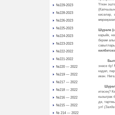
Үткән эшт
№229-2023
(
Капчыгын
№228-2023
кисәләр, 
мөрәҗәга
№226-2023
№225-2023
Шүрәле (
к
карыйк, н
№224-2023
берәм алы
№223-2023
савытлары
килбәтсез
№222-2022
№221-2022
Былт
энәсе бу!
№220 — 2022
кадап, пәр
№219 — 2022
икән. Ниг
№217 — 2022
Шүрәл
№218 — 2022
итәсең? Ке
кызыграк 
№216 — 2022
дә, тартм
№215 — 2022
ул!
(Залда
№ 214 — 2022