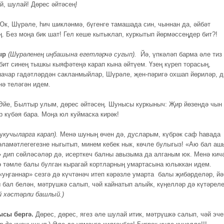
, шулай! Дөрес әйтәсең!
к, Шүрәле, һич шикләнмә, бүгенге тамашада син, чыннан да, әйбәт
. Без моңа бик шат! Гел кеше кытыклап, куркытып йөрмәссеңдер бит?!
ыр
(Шүрәленең иңбашына егетләрчә сугып).
Йә, үпкәләп барма әле тиз
 бит синең тышкы кыяфәтеңә карап кына әйтүем. Үзең күреп торасың,
ачар гадәтләрдән сакланмыйлар, Шүрәле, җен-пәригә охшап йөриләр, д
нә теләгән идем.
Әйе, Былтыр улым, дөрес әйтәсең. Шунысы куркыныч: Җир йөзендә чын
 күбәя бара. Моңа юл куймаска кирәк!
(у
кучыларга карап).
Менә шуның өчен дә, дусларым, күбрәк саф һавада
сәламәтлегегезне ныгытып, минем кебек нык, көчле булыгыз! «Аю бал аш
» дип сөйләсәләр дә, исерткеч балны авызыма да алганым юк. Менә кич
тә тәмле балы булган кырагай кортларның умартасына юлыккан идем.
«уңганнар» сезгә дә күчтәнәч итеп кәрәзле умарта балы җибәрделәр, йә
ы бал белән, мәтрүшкә салып, чәй кайнатып алыйк, күңелләр дә күтәрел
й хәстәрли башлый.)
 бергә.
Дөрес, дөрес, ягез әле шулай итик, мәтрүшкә салып, чәй эче