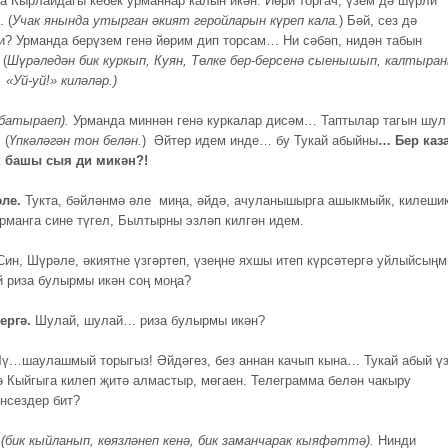
а Кырлайдагы кебек урманнар калын икән. Йөри торгач, үзем дә шүрли
 (
Учак янында утырган
әкият геройларын күреп кала.
) Бәй, сез дә
? Урманда берүзем генә йөрим дип торсам… Ни сәбәп, нидән табын
 (
Шүрәледән бик куркып, Куян, Төлке бер-берсенә сыенышып,
калтыра
«Уй-уй!» киләләр.)
(батыраеп).
Урманда миннән генә куркалар дисәм… Таптылар тагын шул
 (
Үпкәләгән тон белән.
) Әйтер идем инде… бу Тукай абыйны
… Бер каз
к башы сыя ди микән?!
е.
Тукта, бәйләнмә әле миңа, әйдә, ачуланышырга ашыкмыйк, килеш
рманга сине түгел, Былтырны эзләп килгән идем.
ин, Шүрәле, әкиятне үзгәртеп, үзеңне яхшы итеп күрсәтергә уйлыйсың
й риза булырмы икән соң моңа?
ергә.
Шулай, шулай… риза булырмы икән?
ү…шаулашмый торыгыз! Әйдәгез, без аннан качып кына… Тукай абый ү
нә Кыйгыга килеп җитә алмастыр, мөгаен. Телеграмма белән чакыру
нсездер бит?
е
(бик кыйланып, көязләнеп кенә, бик заманчарак кыяфәттә).
Нинди