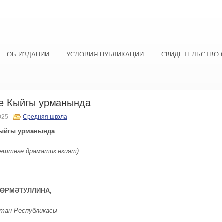
ОБ ИЗДАНИИ
УСЛОВИЯ ПУБЛИКАЦИИ
СВИДЕТЕЛЬСТВО 
е Кыйгы урманында
025
Средняя школа
ыйгы урманында
нештәге драматик әкият)
ХӨРМӘТУЛЛИНА,
тан Республикасы