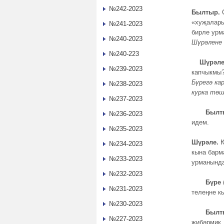
№242-2023
Былтыр.
С
«хуҗалары
№241-2023
бирле урм
№240-2023
Шүрәлене 
№240-223
Шүрәле
№239-2023
капчыкмы?
Бүрегә кар
№238-2023
курка тө
№237-2023
Былты
№236-2023
идем.
№235-2023
Шүрәле.
Ю
№234-2023
кына барм
№233-2023
урманында
№232-2023
Бүре
№231-2023
телеңне к
№230-2023
Былт
№227-2023
җибәрмик.