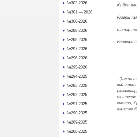
№302-2026
Кыйгы ра
№301 — 2026
Югары Кы
№300-2026
татар те
№299-2026
№298-2026
Башкортс
№297-2026
№296-2026
№295-2026
№294-2025
(Сәхнә та
көй ишете
№293-2025
рюкзаклар
№292-2025
үз шөгеле
китерә, К
№291-2025
әкиятче б
№290-2025
№289-2025
№288-2025
Ә