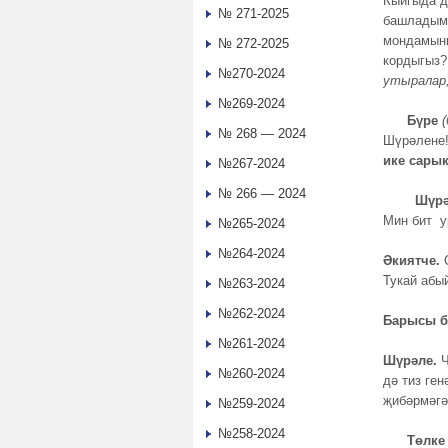
Кыйгыда д
№ 271-2025
башладым.
мондамыни
№ 272-2025
кордыгыз?
№270-2024
утыралар, 
№269-2024
Бүре
№ 268 — 2024
Шүрәлене!
ике сары
№267-2024
№ 266 — 2024
Шүрәл
Мин бит у
№265-2024
№264-2024
Әкиятче.
С
Тукай абы
№263-2024
№262-2024
Барысы б
№261-2024
Шүрәле.
Ч
№260-2024
дә тиз ге
җибәрмәгә
№259-2024
№258-2024
Төлк