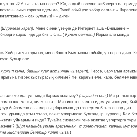
а ул тагы? Анысы тагын нәрсә? Юк, андый нәрсәне җибәрергә өлгермәде
почтаны ачып караган идем дә, Тукай абый үзе хәбәр салган: «Шүрәлен
югалтканнар – сак булыгыз!» – дигән.
(
Шүрәлегә карап).
Менә синең үзеңне дә Интернет аша
«
Внимание –
 бирергә кирәк иде дә бит… Әй
…( Кулын
селтәп.)
Йөрмә әле монда
е.
Хәбәр итми торыгыз, менә башта Былтырны табыйк, ул нәрсә дияр. К
 сүзе булыр әле.
( куркып кына, башын куак астыннан чыгарып
). Нәрсә, бармагың артык
ч ярыгына тизрәк кыстырасың киләме? Һе, карагыз әле, кара,
белмәмешк
ая әле монда, ул нинди бармак кыстыру
? (Паузадан
соң.)
Миңа Былтыр
, һаман юк. Бәлки, килмәс тә… Мин ишетеп калган идем ул ишетүен, Кы
 зур бәйрәменә авылларның барысына да газ кертеп бетергәннәр дип.
гач, урманда утын эзләп, вакыт үткәрмәскә булгандыр, күрәсең. Кем бе
и-кети» уйнармын
инде? Тукайга сиздерми генә әкиятне үзгәртергә туры
икәнни? (
Шул чагында урман
арасыннан тирләп-пешеп, капчык күтәре
алта кыстырган
Былтыр килеп чыга.
)