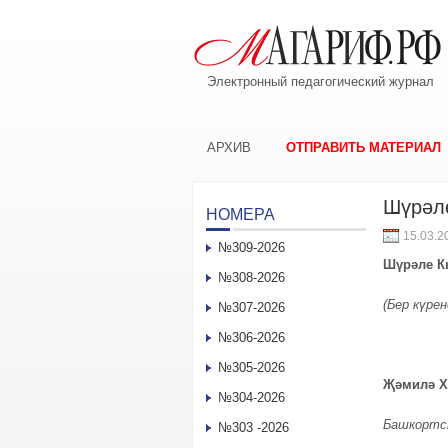
Электронный педагогический журнал
АРХИВ
ОТПРАВИТЬ МАТЕРИАЛ
Шүрәл
НОМЕРА
15.03.2
№309-2026
Шүрәле К
№308-2026
(Бер күре
№307-2026
№306-2026
№305-2026
Җәмилә 
№304-2026
Башкортс
№303 -2026