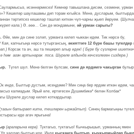
аулармысыз, исәннәрмесез! Кемнәр тавышлана дисәм, сезмени, урман
»? Кешеләр шаулашамы дип торам югыйсә. Менә, дусларым, былтырда
аннан тәртипсез кешеләр ташлап киткән чүп-чарны җыеп йөрүем. (
Шулча
күреп кала.
) Ә..әәә… Син дә мондамыни,
әй урман
сарыгы?
.
Әйе, мин дә сине эзләп, урманга килеп чыккан идем. Тик нәрсә бу,
 Кая, капчыгыңа нәрсә тутыргансың,
әкияттәге 12 бүре башы түгелдер
ап.)
Корсак та ач, аш та пешереп алыр идек!
( Бүре бу сүзләрне ишеткә
шә һәм агач артынарак
поса. Шүрәле алдында көчсезлеген сиздерә.)
р.
Түгел шул. Менә белгән булсам,
сине дә ярдәмгә
чакырган
булыр
к инде, Былтыр дустым, исеңдәме? Мин сиңа бер ярдәм иткән идем, ча
аксыз калмадым. Ярый әле, иртәгесен Дүшәмбикә* белән Колбак*
гы Шүрәле дуслар килеп коткардылар.
(т
агын батыраеп китә, тешләрен ыржайтып).
Синең бармагыңны түгел
ыстырасы иде агач ярыгына!
ыр
(араларына керә).
Туктагыз, туктагыз! Кычкырышып, урманның ямен
 Ул хәлләр былтыр иде. Инде
кысканга
былтыр, кычкырмыйлар бые