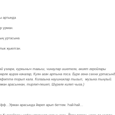
ы артында
р урман.
ың уртасына
алык җыелган.
й үзгәрә, куркыныч тавыш, чинаулар ишетелә, әкият геройлары
өрле җиргә качалар, Куян агач артына поса. Бүре генә сәхнә уртасын
яфәттә торып кала. Колагына наушниклар тыгып, музыка тыңлый.
рман арасыннан, тирләп-пешеп, Шүрәле килеп чыга.)
фф…Урман арасында йөреп арып беттем. Һай-һай…