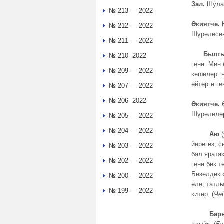
Зал.
Шулай
№ 213 — 2022
Әкиятче.
Ю
№ 212 — 2022
Шүрәлесең
№ 211 — 2022
Былт
№ 210 -2022
генә. Мин
№ 209 — 2022
кешеләр н
әйтергә ге
№ 207 — 2022
№ 206 -2022
Әкиятче.
Шүрәлеләр
№ 205 — 2022
№ 204 — 2022
Аю
йөрегез, 
№ 203 — 2022
бал ярата
№ 202 — 2022
генә бик 
Безелдек 
№ 200 — 2022
әле, татл
№ 199 — 2022
китәр. (
Чә
Барысы