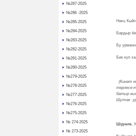
№287-2025
№286 -2025
Нәкъ Кыйг
№285-2025
№284-2025
Бардыр бе
№283-2025
Бу урманн
№282-2025
Бик күп х
№281-2025
№280-2025
№279-2025
(Кинәт кө
№278-2025
төрлесе-т
батыр кы
№277-2025
Шулчак
у
№276-2025
№275-2025
№ 274-2025
Шүрәле.
У
№ 273-2025