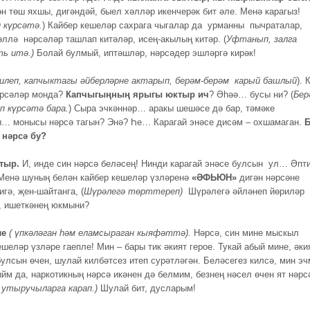
ән төш яхшы, дигәндәй, быел хәлләр икенчерәк бит әле. Менә карагыз!
 күрсәтә.
) Кайбер кешеләр сахрага чыгалар да урманны пычраталар,
әллә нәрсәләр ташлап китәләр, исең-акылың китәр. (
Уфтанып, залга
ть итә.)
Болай булмый, иптәшләр, нәрсәдер эшләргә кирәк!
илеп, капчыктагы әйберләрне актарып, берәм-берәм
карый башлый
). 
әрсәләр монда?
Капчыгыңның
ярыгы юктыр ич
? Әһәә… бусы ни? (
Бер
п күрсәтә бара.
) Сыра эчкәннәр… аракы шешәсе дә бар, тәмәке
… монысы нәрсә тагын? Энә? Һе… Карагай энәсе дисәм – охшамаган.
Б
 нәрсә бу?
ыр.
И, инде син нәрсә беләсең! Нинди карагай энәсе булсын ул… Әпт
 Менә шуның белән кайбер кешеләр үзләренә
«ӘФЬЮН»
дигән нәрсәне
игә, җен-шайтанга, (
Шүрәлегә төрттереп)
Шүрәлегә әйләнеп йөриләр
ә, ишеткәнең юкмыни?
е
( үпкәләган һәм еламсыраган кыяфәттә).
Нәрсә, син мине мыскыл
шеләр үзләре гаепле! Мин – бары тик әкият герое. Тукай абый мине, әки
булсын өчен, шулай килбәтсез итеп сурәтләгән. Беләсегез килсә, мин э
ыйм да, наркотикның нәрсә икәнен дә белмим, безнең нәсел өчен ят нәрс
утыручыларга карап.)
Шулай бит, дусларым!