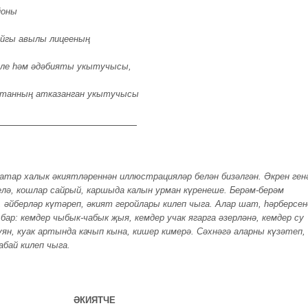
йоны
йгы авылы лицееның
ле һәм әдәбияты укытучысы,
танның атказанган укытучысы
тар халык әкиятләреннән иллюстрацияләр белән бизәлгән. Әкрен ген
лә, кошлар сайрый, каршыда калын урман күренеше. Берәм-берәм
, әйберләр күтәреп, әкият геройлары килеп чыга. Алар шат, һәрберсен
 бар: кемдер чыбык-чабык җыя, кемдер учак ягарга әзерләнә, кемдер су
уян, куак артында качып кына, кишер кимерә. Сәхнәгә аларны күзәтеп,
абай килеп чыга.
КИЯТЧЕ