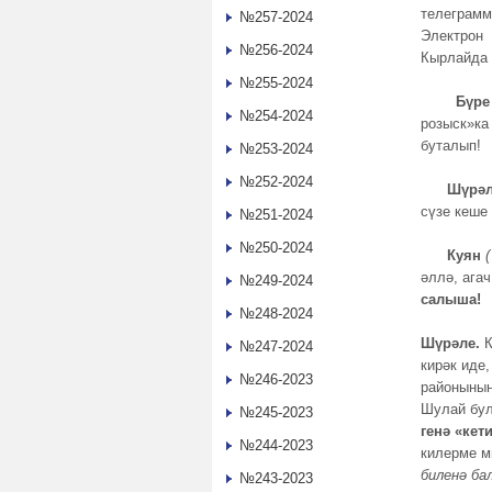
телеграмм
№257-2024
Электрон 
№256-2024
Кырлайда 
№255-2024
Бүре 
№254-2024
розыск»ка
буталып!
№253-2024
№252-2024
Шүрәл
сүзе кеше
№251-2024
№250-2024
Куян
әллә, ага
№249-2024
салыша!
№248-2024
Шүрәле.
К
№247-2024
кирәк иде
№246-2023
районының
Шулай бул
№245-2023
генә «кет
№244-2023
килерме м
биленә б
№243-2023