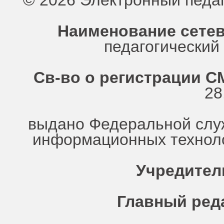
© 2026 Электронный педа
Наименование сетев
педагогически
Св-во о регистрации СМ
28
выдано Федеральной служ
информационных техноло
Учредител
Главный ред