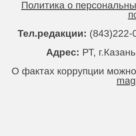
Политика о персональн
п
Тел.редакции:
(843)222-0
Адрес:
РТ, г.Казань
О фактах коррупции можно
mag