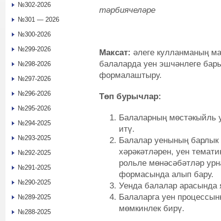
№302-2026
тәрбиячеләре
№301 — 2026
№300-2026
№299-2026
Максат:
әлеге кулланманың ма
балаларда уен эшчәнлеге бар
№298-2026
формалаштыру.
№297-2026
№296-2026
Төп бурычлар:
№295-2026
Балаларның мөстәкыйль у
№294-2025
итү.
№293-2025
Балалар уенының барлык 
хәрәкәтләрен, уен темат
№292-2025
рольле мөнәсәбәтләр урн
№291-2025
формасында алып бару.
№290-2025
Уенда балалар арасында 
Балаларга уен процессын
№289-2025
мөмкинлек бирү.
№288-2025