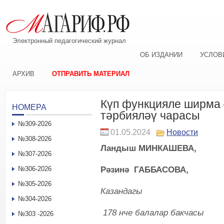
Электронный педагогический журнал
ОБ ИЗДАНИИ
УСЛОВ
АРХИВ
ОТПРАВИТЬ МАТЕРИАЛ
Күп функцияле ширма 
НОМЕРА
тәрбияләү чарасы
№309-2026
01.05.2024
Новости
№308-2026
Ландыш МИНКАШЕВА,
№307-2026
Рәзинә ГАББАСОВА,
№306-2026
№305-2026
Казандагы
№304-2026
178 нче балалар бакчасы
№303 -2026