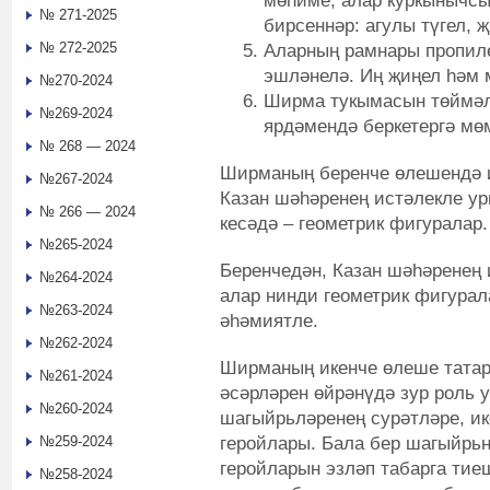
мөһиме, алар куркынычсы
№ 271-2025
бирсеннәр: агулы түгел, җ
№ 272-2025
Аларның рамнары пропиле
эшләнелә. Иң җиңел һәм 
№270-2024
Ширма тукымасын төймәлә
№269-2024
ярдәмендә беркетергә мө
№ 268 — 2024
Ширманың беренче өлешендә ик
№267-2024
Казан шәһәренең истәлекле у
№ 266 — 2024
кесәдә – геометрик фигуралар.
№265-2024
Беренчедән, Казан шәһәренең 
№264-2024
алар нинди геометрик фигурал
№263-2024
әһәмиятле.
№262-2024
Ширманың икенче өлеше татар
№261-2024
әсәрләрен өйрәнүдә зур роль у
№260-2024
шагыйрьләренең сурәтләре, ик
геройлары. Бала бер шагыйрьн
№259-2024
геройларын эзләп табарга тие
№258-2024