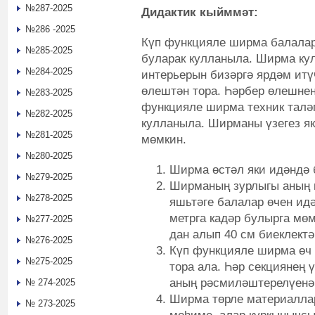
№287-2025
Дидактик кыйммәт:
№286 -2025
Күп функцияле ширма балалар
№285-2025
буларак кулланыла. Ширма кул
№284-2025
интерьерын бизәргә ярдәм итү
өлештән тора. Һәрбер өлешнең
№283-2025
функцияле ширма техник талә
№282-2025
кулланыла. Ширманы үзегез як
№281-2025
мөмкин.
№280-2025
Ширма өстәл яки идәндә 
№279-2025
Ширманың зурлыгы аның 
№278-2025
яшьтәге балалар өчен ид
метрга кадәр булырга мө
№277-2025
дан алып 40 см биеклектә
№276-2025
Күп функцияле ширма өч 
№275-2025
тора ала. Һәр секциянең 
аның рәсмиләштерелүенә
№ 274-2025
Ширма төрле материалла
№ 273-2025