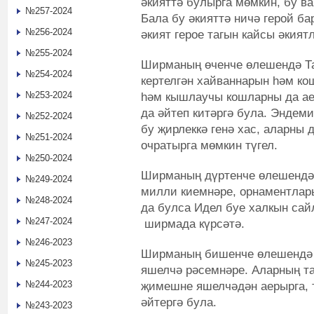
әкияттә булырга мөмкин, бу в
№257-2024
Бала бу әкияттә ничә герой ба
№256-2024
әкият герое тагын кайсы әкият
№255-2024
Ширманың өченче өлешендә Та
№254-2024
кертелгән хайваннарын һәм ко
№253-2024
һәм кышлаучы кошларны да ае
да әйтеп китәргә була. Эндеми
№252-2024
бу җирлеккә генә хас, аларны 
№251-2024
очратырга мөмкин түгел.
№250-2024
Ширманың дүртенче өлешендә 
№249-2024
милли киемнәре, орнаментлары
№248-2024
да булса Идел буе халкын сай
№247-2024
ширмада күрсәтә.
№246-2023
Ширманың бишенче өлешендә 
№245-2023
яшелчә рәсемнәре. Аларның та
№244-2023
җимешне яшелчәдән аерырга, т
әйтергә була.
№243-2023