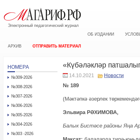
Электронный педагогический журнал
ОБ ИЗДАНИИ
УСЛОВ
АРХИВ
ОТПРАВИТЬ МАТЕРИАЛ
«Күбәләкләр патшалы
НОМЕРА
14.10.2021
Новости
№309-2026
№ 189
№308-2026
№307-2026
(Мәктәпкә әзерлек төркемендә
№306-2026
Эльвира РӘХИМОВА,
№305-2026
№304-2026
Балык Бистәсе районы Яңа А
№303 -2026
Максат:
балаларда тирә-юньдә