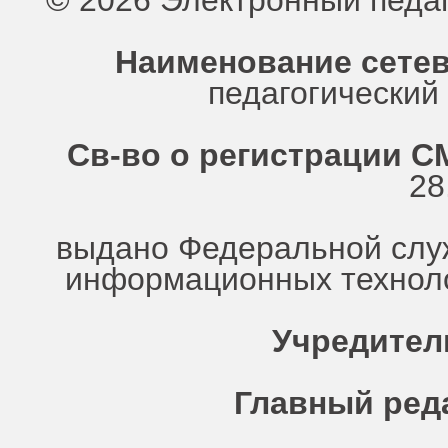
© 2026 Электронный педа
Наименование сетев
педагогически
Св-во о регистрации СМ
28
выдано Федеральной служ
информационных техноло
Учредител
Главный ред