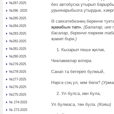
№287-2025
без автобуска утырып барырбы
урыннарыбызга утырдык, хәерл
№286 -2025
№285-2025
Ә сәяхәтебезнең беренче тук
№284-2025
җавабын тап».
(Балалар, ике
басалар, беренче төркем та
№283-2025
җавап бирә.)
№282-2025
№281-2025
Кызарып пешә җиләк,
№280-2025
Чикләвекләр өлгерә.
№279-2025
Санап та бетереп булмый,
№278-2025
№277-2025
Нәрсә соң ул, кем белә?
(Урма
№276-2025
Ул булса, көн була,
№275-2025
№ 274-2025
Ул булмаса, төн була.
(Кояш)
№ 273-2025