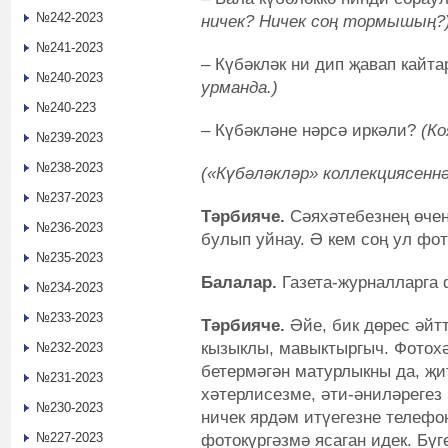
№242-2023
ничек? Ничек соң тормышың?
№241-2023
– Күбәкләк ни дип җавап кайт
№240-2023
урманда
.
)
№240-223
– Күбәкләне нәрсә иркәли?
(Ко
№239-2023
№238-2023
(«Күбәләкләр» коллекциясеннә
№237-2023
Тәрбияче.
Сәяхәтебезнең өче
№236-2023
булып уйнау. Ә кем соң ул фо
№235-2023
Балалар.
Газета-журналларга 
№234-2023
№233-2023
Тәрбияче.
Әйе, бик дөрес әйтт
кызыклы, мавыктыргыч. Фотох
№232-2023
бетермәгән матурлыкны да, җит
№231-2023
хәтерлисезме, әти-әниләрегез
№230-2023
ничек ярдәм итүегезне телефо
№227-2023
фотокүргәзмә ясаган идек. Бүг