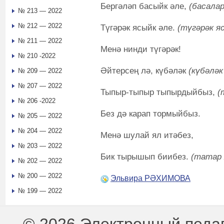
Бергәләп басыйк әле,
(басалар
№ 213 — 2022
№ 212 — 2022
Түгәрәк ясыйк әле.
(түгәрәк я
№ 211 — 2022
Менә нинди түгәрәк!
№ 210 -2022
Әйтерсең лә, күбәләк
(күбәләк
№ 209 — 2022
№ 207 — 2022
Тыпыр-тыпыр тыпырдыйбыз,
(
№ 206 -2022
Без дә карап тормыйбыз.
№ 205 — 2022
№ 204 — 2022
Менә шулай ял итәбез,
№ 203 — 2022
Бик тырышып биибез.
(татар 
№ 202 — 2022
№ 200 — 2022
Эльвира РӘХИМОВА
№ 199 — 2022