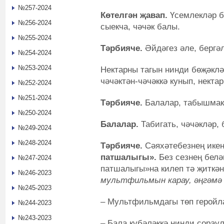
№257-2024
Көтелгән җавап
.
Үсемлекләр б
№256-2024
сыекча, чәчәк балы.
№255-2024
Тәрбияче.
Әйдәгез әле, бергәл
№254-2024
№253-2024
Нектарны тагын нинди бөҗәкл
чәчәктән-чәчәккә кунып, некта
№252-2024
№251-2024
Тәрбияче
.
Балалар, табышмак
№250-2024
Балалар
.
Табигать, чәчәкләр, 
№249-2024
№248-2024
Тәрбияче.
Сәяхәтебезнең ике
патшалыгы».
Без сезнең белә
№247-2024
патшалыгы»на килеп тә җиткән
№246-2023
мультфильмын карау, әңгәмә 
№245-2023
– Мультфильмдагы төп геройл
№244-2023
№243-2023
– Бала күбәләккә нинди сорау