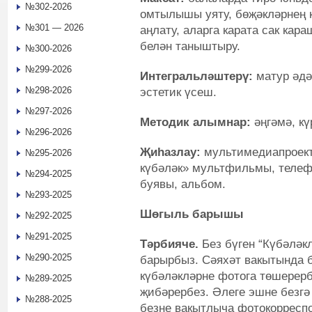
№302-2026
омтылышы уяту, бөҗәкләрнең
№301 — 2026
аңлату, аларга карата сак кар
белән таныштыру.
№300-2026
№299-2026
Интегральләштерү:
матур әдә
№298-2026
эстетик үсеш.
№297-2026
Методик алымнар:
әңгәмә, кү
№296-2026
Җиһазлау:
мультимедиапроект
№295-2026
күбәләк» мультфильмы, телеф
№294-2025
буявы, альбом.
№293-2025
Шөгыль барышы
№292-2025
№291-2025
Тәрбияче.
Без бүген “Күбәләк
№290-2025
барырбыз. Сәяхәт вакытында 
күбәләкләрне фотога төшерерб
№289-2025
җибәрербез. Әлеге эшне безгә
№288-2025
безне вакытлыча фотокорреспо