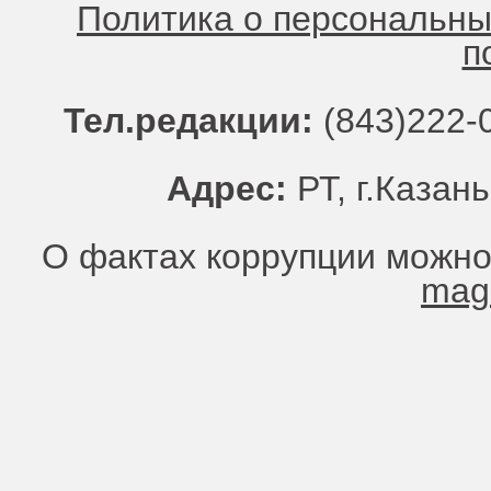
Политика о персональн
п
Тел.редакции:
(843)222-0
Адрес:
РТ, г.Казань
О фактах коррупции можно
mag