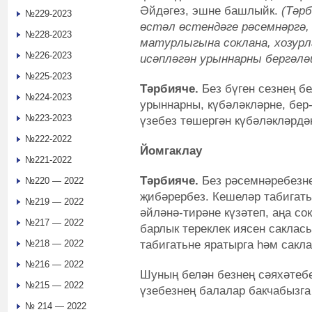
Әйдәгез, эшне башлыйк.
(
Т
әр
№229-2023
өстәл өстендә
ге
рәсемнәргә,
№228-2023
матурлыгына соклана, хозурл
№226-2023
исәпләгән урыннарны бергәл
№225-2023
Тәрбияче
.
Без бүген сезнең бе
№224-2023
урыннарны, күбәләкләрне, бер
№223-2023
үзебез төшергән күбәләкләрдә
№222-2022
Йомгаклау
№221-2022
Тәрбияче.
Без рәсемнәребезн
№220 — 2022
җибәрербез. Кешеләр табигать
№219 — 2022
әйләнә-тирәне күзәтеп, аңа со
№217 — 2022
барлык тереклек иясен сакласы
табигатьне яратырга һәм сакла
№218 — 2022
№216 — 2022
Шуның белән безнең сәяхәтебе
№215 — 2022
үзебезнең балалар бакчабызга
№ 214 — 2022