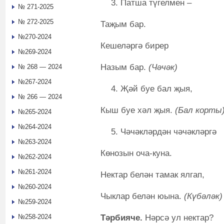
Патша түгелмен –
№ 271-2025
№ 272-2025
Таҗым бар.
№270-2024
Кешеләргә бирер
№269-2024
Назым бар.
(Чәчәк)
№ 268 — 2024
№267-2024
Җәй буе бал җыя,
№ 266 — 2024
Кыш буе хәл җыя.
(Бал корты
№265-2024
№264-2024
Чәчәкләрдән чәчәкләргә
№263-2024
Көнозын оча-куна.
№262-2024
№261-2024
Нектар белән тамак ялгап,
№260-2024
Чыклар белән юына.
(Күбәләк)
№259-2024
Тәрбияче.
Нәрсә ул нектар?
№258-2024