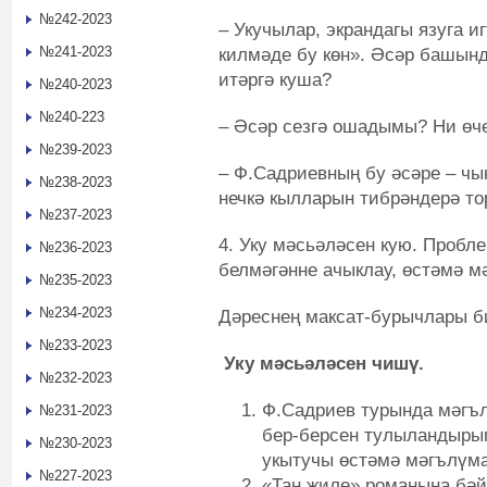
№242-2023
– Укучылар, экрандагы язуга и
№241-2023
килмәде бу көн». Әсәр башынд
итәргә куша?
№240-2023
№240-223
– Әсәр сезгә ошадымы? Ни өч
№239-2023
– Ф.Садриевның бу әсәре – чы
№238-2023
нечкә кылларын тибрәндерә то
№237-2023
4. Уку мәсьәләсен кую. Пробл
№236-2023
белмәгәнне ачыклау, өстәмә м
№235-2023
№234-2023
Дәреснең максат-бурычлары б
№233-2023
Уку мәсьәләсен чишү.
№232-2023
Ф.Садриев турында мәгъл
№231-2023
бер-берсен тулыландыры
№230-2023
укытучы өстәмә мәгълүма
№227-2023
«Таң җиле» романына бә