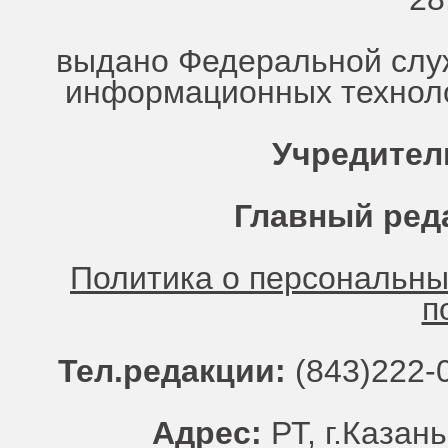
выдано Федеральной служ
информационных техноло
Учредител
Главный ред
Политика о персональн
п
Тел.редакции:
(843)222-0
Адрес:
РТ, г.Казань