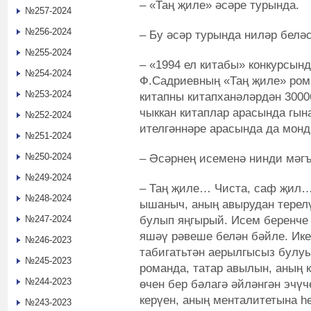
– «Таң җиле» әсәре турында.
№257-2024
№256-2024
– Бу әсәр турында ниләр белә
№255-2024
– «1994 ел китабы» конкурсын
№254-2024
Ф.Садриевның «Таң җиле» ром
№253-2024
китапны китапханәләрдән 3000
чыккан китаплар арасында гына
№252-2024
ителгәннәре арасында да монд
№251-2024
№250-2024
– Әсәрнең исеменә нинди мәг
№249-2024
– Таң җиле… Чиста, саф җил…
№248-2024
ышаныч, аның авырудан терелү
булып яңгырый. Исем беренче
№247-2024
яшәү рәвеше белән бәйле. Ике
№246-2023
табигатьтән аерылгысыз булу
№245-2023
романда, татар авылын, аның к
№244-2023
өчен бер бәлагә әйләнгән эчү
керүен, аның менталитетына һ
№243-2023