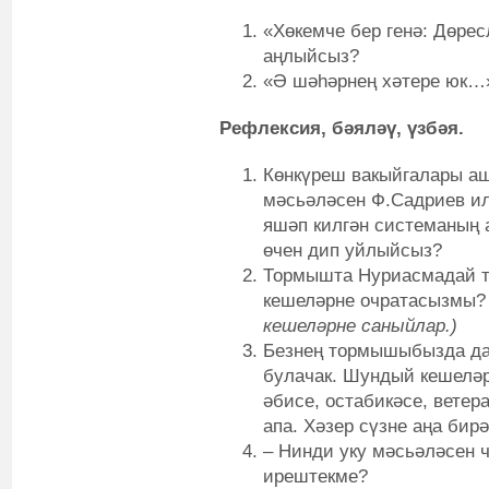
«Хөкемче бер генә: Дөрес
аңлыйсыз?
«Ә шәһәрнең хәтере юк…»
Рефлексия, бәяләү, үзбәя.
Көнкүреш вакыйгалары аш
мәсьәләсен Ф.Садриев ил
яшәп килгән системаның 
өчен дип уйлыйсыз?
Тормышта Нуриасмадай ту
кешеләрне очратасызмы?
кешеләрне
саныйлар.)
Безнең тормышыбызда да
булачак. Шундый кешелә
әбисе, остабикәсе, вете
апа. Хәзер сүзне аңа бирә
– Нинди уку мәсьәләсен 
ирештекме?