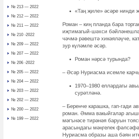
№ 213 — 2022
«Таң җиле» әсәре нинди 
№ 212 — 2022
Роман – киң планда бара торга
№ 211 — 2022
иҗтимагый-шәхси бәйләнешлә
№ 210 -2022
чәчмә рәвештә хикәяләүче, ка
№ 209 — 2022
зур күләмле әсәр.
№ 207 — 2022
Роман нәрсә турында?
№ 206 -2022
– Әсәр Нуриасма исемле карчы
№ 205 — 2022
№ 204 — 2022
1970–1980 еллардагы ав
№ 203 — 2022
сурәтләнә.
№ 202 — 2022
– Беренче карашка, гап-гади 
№ 200 — 2022
роман. Әмма вакыйгалар агышы
№ 199 — 2022
мәгънәсе тирәнәя баруын тояс
арасындагы мәңгелек фәлсәфәг
Нуриасма образы аша бәян ит