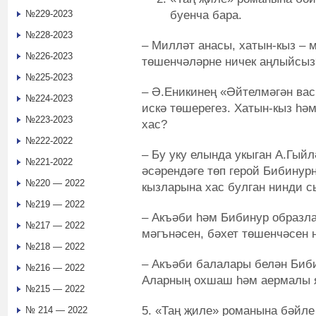
буенча бара.
№229-2023
№228-2023
– Милләт анасы, хатын-кыз – 
№226-2023
төшенчәләрне ничек аңлыйсыз
№225-2023
– Ә.Еникинең «Әйтелмәгән вас
№224-2023
искә төшерегез. Хатын-кыз һә
№223-2023
хас?
№222-2022
– Бу уку елында укыган А.Гый
№221-2022
әсәрендәге төп герой Бибинур
№220 — 2022
кызларына хас булган нинди 
№219 — 2022
– Акъәби һәм Бибинур образл
№217 — 2022
мәгънәсен, бәхет төшенчәсен 
№218 — 2022
– Акъәби балалары белән Биб
№216 — 2022
Аларның охшаш һәм аермалы я
№215 — 2022
5. «Таң җиле» романына бәйле
№ 214 — 2022