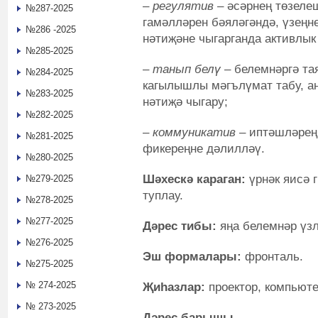
–
регулятив
– әсәрнең төзеле
№287-2025
гамәлләрен бәяләгәндә, үзеңн
№286 -2025
нәтиҗәне чыгарганда активлык 
№285-2025
–
танып белү
– белемнәргә та
№284-2025
кагылышлы мәгълүмат табу, а
№283-2025
нәтиҗә чыгару;
№282-2025
–
коммуникатив
– иптәшләреңн
№281-2025
фикереңне дәлилләү.
№280-2025
Шәхескә караган:
үрнәк яисә 
№279-2025
туплау.
№278-2025
№277-2025
Дәрес тибы:
яңа белемнәр үзл
№276-2025
Эш формалары:
фронталь.
№275-2025
№ 274-2025
Җиһазлар:
проектор, компьюте
№ 273-2025
Дәрес барышы