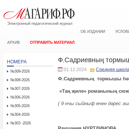
Электронный педагогический журнал
ОБ ИЗДАНИИ
УСЛОВ
АРХИВ
ОТПРАВИТЬ МАТЕРИАЛ
Ф.Садриевның тормы
НОМЕРА
01.12.2024
Средняя школ
№309-2026
Ф.Садриевның тормышы һә
№308-2026
№307-2026
«Таң җиле» романының сюж
№306-2026
( 9 нчы сыйныф өчен дәрес э
№305-2026
№304-2026
№303 -2026
Раушания НУРТДИНОВА,