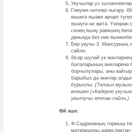
Укучылар үз эшчәнлекләр
Гомуми нәтиҗә чыгару. Әй
кешегә яшәве җиңел түге
яшәүгә ни җитә. Үзеңнән 
синең яшәү рәвешең белә
дөньяда без ике яшәмибе
Бер укучы З. Мансурның 
сөйли.
Әсәр шулай ук әниләрнең
балаларының әниләренә б
борчылулары, аны кайгырт
барыбыз да әниләр алдын
бурычлы.
(Талгын музык
өлешен («Кадерле укучым!
укытучы яттан сөйли.)
Өй эше:
Ф.Садриевның тормыш һә
материалны дәреслектән 