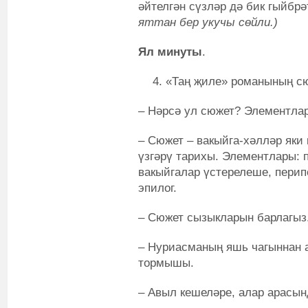
әйтелгән сүзләр дә бик гыйбрә
яттан бер укучы сөйли.)
Ял минуты
.
«Таң җиле» романының сю
– Нәрсә ул сюжет? Элементлар
– Сюжет – вакыйга-хәлләр яки
үзгәрү тарихы. Элементлары: п
вакыйгалар үстерелеше, перип
эпилог.
– Сюжет сызыкларын барлагыз
– Нуриасманың яшь чагыннан а
тормышы.
– Авыл кешеләре, алар арасын