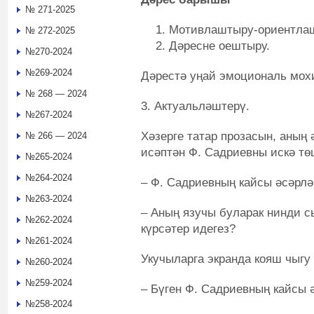
№ 271-2025
Мотивлаштыру-ориентла
№ 272-2025
Дәресне оештыру.
№270-2024
№269-2024
Дәрестә уңай эмоциональ мох
№ 268 — 2024
3. Актуальләштерү.
№267-2024
Хәзерге татар прозасын, аның
№ 266 — 2024
исәптән Ф. Садриевны искә тө
№265-2024
№264-2024
– Ф. Садриевның кайсы әсәрлә
№263-2024
– Аның язучы буларак нинди с
№262-2024
күрсәтер идегез?
№261-2024
Укучыларга экранда кояш чыгу
№260-2024
№259-2024
– Бүген Ф. Садриевның кайсы 
№258-2024