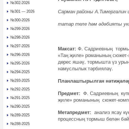
№302-2026
Сарман районы А.Тимергалин
№301 — 2026
№300-2026
татар теле һәм әдәбияты у
№299-2026
№298-2026
№297-2026
Максат:
Ф. Садриевның тормы
№296-2026
«Таң җиле» романының сюжет-
дөрес яшәү, тормышта үз уры
№295-2026
намуслылык тәрбияләү.
№294-2025
Планлаштырылган нәтиҗәлә
№293-2025
№292-2025
Предмет:
Ф. Садриевның күпк
№291-2025
җиле» романының сюжет-комп
№290-2025
Метапредмет:
анализ ясау к
№289-2025
процессның тормыш белән бәй
№288-2025