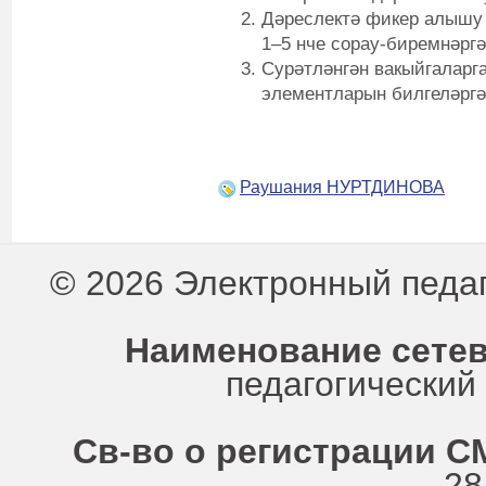
Дәреслектә фикер алышу 
1–5 нче сорау-биремнәргә 
Сурәтләнгән вакыйгаларг
элементларын билгеләргә
Раушания НУРТДИНОВА
© 2026 Электронный педа
Наименование сетев
педагогически
Св-во о регистрации СМ
28