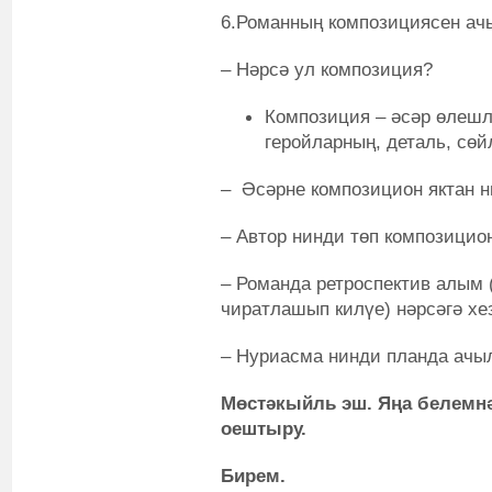
6.Романның композициясен ачы
– Нәрсә ул композиция?
Композиция – әсәр өлешл
геройларның, деталь, сөй
– Әсәрне композицион яктан н
– Автор нинди төп композицио
– Романда ретроспектив алым 
чиратлашып килүе) нәрсәгә хе
– Нуриасма нинди планда ачы
Мөстәкыйль эш. Яңа белемнә
оештыру.
Бирем.