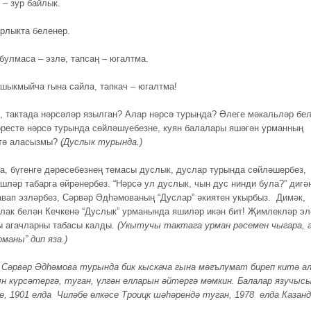
 – зур байлык.
ырлыкта беленер.
булмаса – эзлә, тапсаң – югалтма.
ашыкмыйча гына сайла, тапкач – югалтма!
, тактада нәрсәләр язылган? Алар нәрсә турында? Әлеге мәкальләр бе
әрестә нәрсә турында сөйләшүебезне, куян балалары яшәгән урманның
йтә аласызмы?
(Дуслык турында.)
а, бүгенге дәресебезнең темасы дуслык, дуслар турында сөйләшербез,
әшләр табарга өйрәнербез. “Нәрсә ул дуслык, чын дус нинди була?” дигә
авап эзләрбез, Сәрвәр Әдһәмованың “Дуслар” әкиятен укырбыз. Димәк,
лак белән Кечкенә “Дуслык” урманында яшиләр икән бит! Җимлекләр эл
ы агачларны табасы калды
. (Укытучы тактага урман рәсемен чыгара, 
маны” дип яза.)
Сәрвәр Әдһәмова турында бик кыскача гына мәгълүмат биреп китә ал
 күрсәтергә, туган, үлгән елларын әйтергә мөмкин. Балалар язучысы
, 1901 елда Чиләбе өлкәсе Троицк шәһәрендә туган, 1978 елда Казан