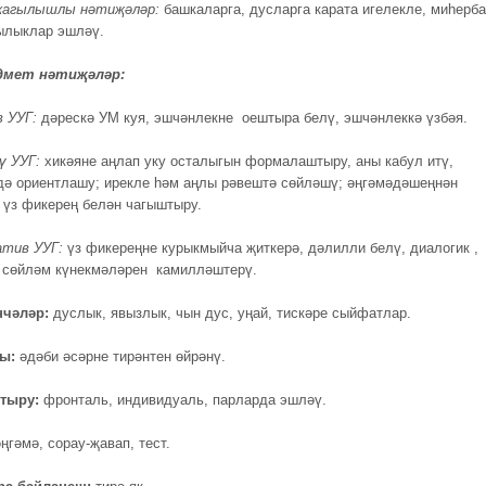
кагылышлы нәтиҗәләр:
башкаларга, дусларга карата игелекле, миһерб
ылыклар эшләү.
дмет нәтиҗәләр:
 УУГ:
дәрескә УМ куя, эшчәнлекне оештыра белү, эшчәнлеккә үзбәя.
ү УУГ:
хикәяне аңлап уку осталыгын формалаштыру, аны кабул итү,
дә ориентлашу; ирекле һәм аңлы рәвештә сөйләшү; әңгәмәдәшеңнән
 үз фикерең белән чагыштыру.
атив УУГ:
үз фикереңне курыкмыйча җиткерә, дәлилли белү, диалогик ,
 сөйләм күнекмәләрен камилләштерү.
нчәләр:
дуслык, явызлык, чын дус, уңай, тискәре сыйфатлар.
ы:
әдәби әсәрне тирәнтен өйрәнү.
тыру:
фронталь, индивидуаль, парларда эшләү.
әңгәмә, сорау-җавап, тест.