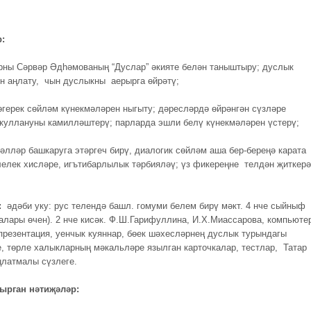
:
рны Cәрвәр Әдһәмованың “Дуслар” әкияте белән таныштыру; дуслык
н аңлату, чын дуслыкны аерырга өйрәтү;
өгерек сөйләм күнекмәләрен ныгыту; дәресләрдә өйрәнгән сүзләре
куллануны камилләштерү; парларда эшли белү күнекмәләрен үстерү;
әлләр башкаруга этәргеч бирү, диалогик сөйләм аша бер-береңә карата
елек хисләре, игътибарлылык тәрбияләү; үз фикереңне телдән җиткерә
:
әдәби уку: рус телендә башл. гомуми белем бирү мәкт. 4 нче сыйныф
лалары өчен). 2 нче кисәк. Ф.Ш.Гарифуллина, И.Х.Миассарова, компьюте
 презентация, уенчык куяннар, бөек шәхесләрнең дуслык турындагы
, төрле халыкларның мәкальләре язылган карточкалар, тестлар, Татар
ңлатмалы сүзлеге.
ырган нәтиҗәләр: