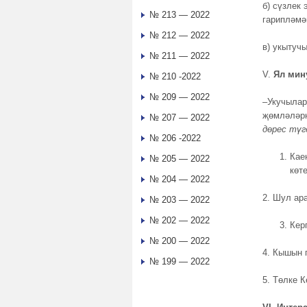
б) сүзлек
№ 213 — 2022
гарипләмә
№ 212 — 2022
в) укытуч
№ 211 — 2022
V.
Ял мин
№ 210 -2022
№ 209 — 2022
–Укучылар
җөмләләрн
№ 207 — 2022
дөрес түг
№ 206 -2022
Кае
№ 205 — 2022
көт
№ 204 — 2022
2. Шул ар
№ 203 — 2022
№ 202 — 2022
Кер
№ 200 — 2022
4. Кышын 
№ 199 — 2022
5. Төлке 