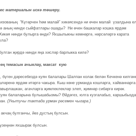
рес материалын искә төшерү.
изованың “Күгәрчен һәм малай” хикәясендә ни өчен малай үзалдына е
гә аның нинди сыйфатлары ошады? Ни өчен башкалар кошка ярдәм
Хикәя нинди булырга өнди? Яхшылыкны кемнәргә, нәрсәләргә карата
ула?
улган җирдә нинди яңа хисләр барлыкка килә?
снең темасын ачыклау, максат кую
, бүген дәресебездә куян балалары Шалпан колак белән Кечкенә килгән
шләренә ярдәм итәргә чакыра. Кыш көне урманда кошларга, хайваннарга
 авырлашкан, агачларга җимлеклекләр элеп, җимнәр сибәргә кирәк.
куян балаларына булышабызмы? Әйдәгез, юлга кузгалабыз, каршыбызда
ман
. (Укытучы тактада урман рәсемен чыгара.)
 акчаң булганчы, йөз дустың булсын.
 үзеңнән яхшырак булсын.