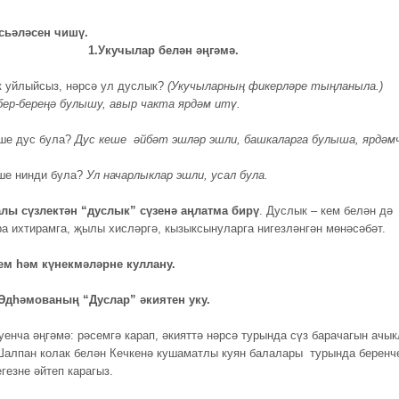
. Уку мәсьәләсен чиш
1.
Укучылар белән әңгәмә.
к уйлыйсыз, нәрсә ул дуслык?
(Укучыларның фикерләре тыңланыла.)
бер-береңә булышу, авыр чакта ярдәм итү.
ше дус була?
Дус кеше әйбәт эшләр эшли, башкаларга булыша, ярдәмч
ше нинди була?
Ул начарлыклар эшли, усал була.
лы сүзлектән “дуслык” сүзенә аңлатма бирү
. Дуслык – кем белән дә
ра ихтирамга, җылы хисләргә, кызыксынуларга нигезләнгән мөнәсәбәт.
ем һәм күнекмәләрне куллану.
Әдһәмованың “Дуслар” әкиятен уку.
уенча әңгәмә: рәсемгә карап, әкияттә нәрсә турында сүз барачагын ачы
алпан колак белән Кечкенә кушаматлы куян балалары турында беренч
гезне әйтеп карагыз.