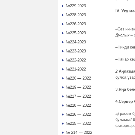
№229-2023
IV
№228-2023
№226-2023
–Сез ниче
№225-2023
Дуслык – 
№224-2023
–Нинди ке
№223-2023
–Начар ке
№222-2022
№221-2022
2.
Аңлатма
булса үза
№220 — 2022
№219 — 2022
3.
Яңа бел
№217 — 2022
4.
Сәрвәр 
№218 — 2022
а) рәсем б
№216 — 2022
буламы? Ш
№215 — 2022
фикерләре
№ 214 — 2022