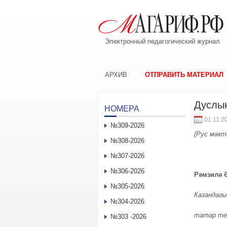
Электронный педагогический журнал
АРХИВ
ОТПРАВИТЬ МАТЕРИАЛ
Дуслык
НОМЕРА
01.11.2
№309-2026
(Рус мәкт
№308-2026
№307-2026
№306-2026
Рәмзилә
№305-2026
Казандагы
№304-2026
татар те
№303 -2026