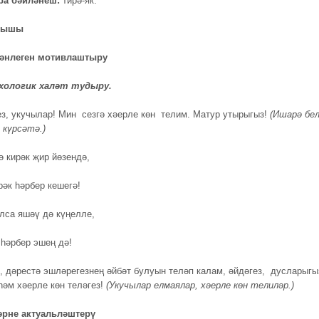
ра бәйләнеш:
тирә-як.
арышы
әнлеген мотивлаштыру
хологик халәт тудыру.
з, укучылар! Мин сезгә хәерле көн телим. Матур утырыгыз!
(Ишарә бе
күрсәтә.)
ә кирәк җир йөзендә,
рәк һәрбер кешегә!
лса яшәү дә күңелле,
 һәрбер эшең дә!
, дәрестә эшләрегезнең әйбәт булуын теләп калам, әйдәгез, дусларыгы
һәм хәерле көн теләгез!
(Укучылар елмаялар, хәерле көн телиләр.)
рне актуальләштерү