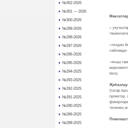
№302-2026
№301 — 2026
Максатлар
№300-2026
–
укучыла
№299-2026
төшенчәсе
№298-2026
–
телдән й
№297-2026
сөйләмдә 
№296-2026
–яхшы гам
№295-2026
мәрхәмәтл
№294-2025
белү.
№293-2025
Җиһазлау
№292-2025
(татар ба
проектор,
№291-2025
фикерләре
№290-2025
теленең а
№289-2025
Планлашт
№288-2025