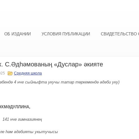
ОБ ИЗДАНИИ
УСЛОВИЯ ПУБЛИКАЦИИ
СВИДЕТЕЛЬСТВО 
. С.Әдһәмованың «Дуслар» әкияте
025
Средняя школа
әбендә 4 нче сыйныфта укучы татар төркемендә әдәби уку)
 ӘХМӘДУЛЛИНА,
 141 нче гимназиянең
ле һәм әдәбияты укытучысы