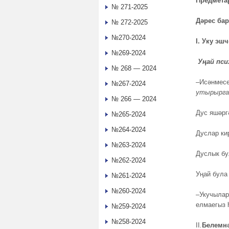
Предмета
№ 271-2025
Дәрес б
№ 272-2025
№270-2024
I.
Уку эшч
№269-2024
Уңай пси
№ 268 — 2024
–Исәнмесе
№267-2024
утырырга 
№ 266 — 2024
Дус яшәрг
№265-2024
№264-2024
Дуслар ки
№263-2024
Дуслык бу
№262-2024
Уңай була
№261-2024
№260-2024
–Укучылар
елмаегыз 
№259-2024
№258-2024
II
.
Белемнә