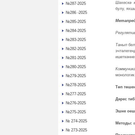
Шәхескә 
№287-2025
булу, яхш
№286 -2025
Метапре
№285-2025
№284-2025
Регулятив
№283-2025
Танып бел
№282-2025
эчтәлеген
ишеткәнне
№281-2025
№280-2025
Коммуник
монологик
№279-2025
№278-2025
Төп төше
№277-2025
Дәрес тиб
№276-2025
Эшне оеш
№275-2025
№ 274-2025
Методы:
№ 273-2025