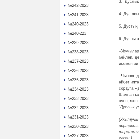
3. Дуслык
№242-2023
4. Дус ав
№241-2023
№240-2023
5. Дустың 
№240-223
6. Дусны 
№239-2023
–Укучылар
№238-2023
бәйләп, д
№237-2023
исемен ә
№236-2023
–Чыннан д
№235-2023
әйбәт ипт
сорауга җ
№234-2023
Шалпан ко
№233-2023
өчен, яхш
“Дуслык ур
№232-2023
№231-2023
(Укытучы 
портретын
№230-2023
тәрҗемәче
№227-2023
үлгән.)