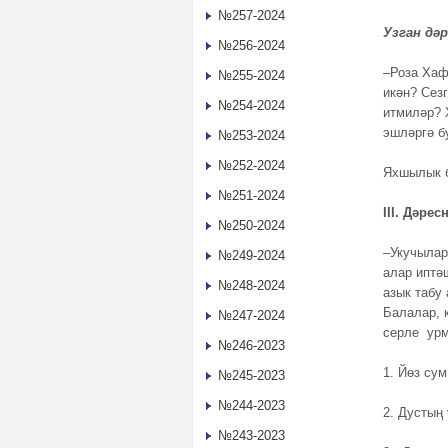
№257-2024
Узган дә
№256-2024
–Роза Хаф
№255-2024
икән? Сез
№254-2024
итмиләр? 
эшләргә б
№253-2024
№252-2024
Яхшылык б
№251-2024
III. Дәре
№250-2024
–Укучылар
№249-2024
алар иптә
№248-2024
азык табу
Балалар, 
№247-2024
серле ур
№246-2023
1. Йөз сум
№245-2023
№244-2023
2. Дустың
№243-2023