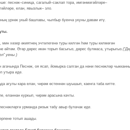
 эше: песнәк–синица, сагалый–саклап тора, имгәнмәгәйләре–
гәйләре, елан, явызлык– зло.
ының үрнәк укый башлавы, чылбыр буенча укуны дәвам итү.
уты.
, мин хәзер әкиятнең эчтәлегенә туры килгән һәм туры килмәгән
е әйтәм. Әгәр дөрес икән торып басыгыз, дөрес булмаса, утырыгыз
.(“Д
ел” уены.)
н агачында Песнәк, оя ясап, йомырка салган да нәни песнәкләр чыкканн
еп утыра иде.
ада агулы кара елан, чирәм өстеннән шуышып, каенга таба китте.
пе, еланнан куркып, чирәм арасына качты.
песнәкләргә урманда ризык табу авыр булачак иде.
Керпене тотып ашады.