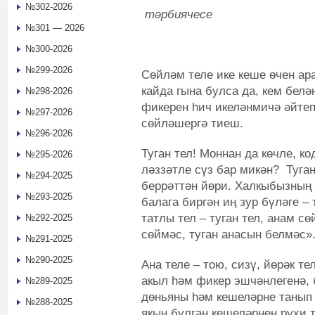
№302-2026
тәрбиячесе
№301 — 2026
№300-2026
№299-2026
Сөйләм теле ике кеше өчен ар
кайда гына булса да, кем белә
№298-2026
фикерен һич икеләнмичә әйтеп 
№297-2026
сөйләшергә тиеш.
№296-2026
Туган тел! Моннан да көчле, к
№295-2026
ләззәтле сүз бар микән? Туган
№294-2025
беррәттән йөри. Халкыбызның
№293-2025
балага биргән иң зур бүләге –
татлы тел – туган тел, анам сө
№292-2025
сөймәс, туган анасын белмәс»
№291-2025
№290-2025
Ана теле – тою, сизү, йөрәк т
акыл һәм фикер эшчәнлегенә, 
№289-2025
дөньяны һәм кешеләрне танып 
№288-2025
якын булган кешеләрнең рухи 