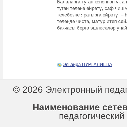
Балаларга туган көненнән үк а
туган теленә өйрәтү, саф чишм
телебезне яратырга өйрәтү – 
телендә чиста, матур итеп сөй
бакчасы бергә эшләсәләр уңай
Эльвира НУРГАЛИЕВА
© 2026 Электронный педа
Наименование сетев
педагогически