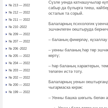
Сүзле уенда катнашучылар кү
№ 213 — 2022
сабыр да булырга тиеш, кайбе
№ 212 — 2022
осталык та сорый.
№ 211 — 2022
Балаларның психологик үзенчә
№ 210 -2022
эшчәнлеген оештыруда бернич
№ 209 — 2022
– баланың фикерләү, күзаллау
№ 207 — 2022
№ 206 -2022
– уенны баланың һәр төр эшч
кертү;
№ 205 — 2022
№ 204 — 2022
– һәр баланың характерын, те
№ 203 — 2022
теләген истә тоту.
№ 202 — 2022
Балаларның уенын оештырганд
№ 200 — 2022
чыгармаска кирәк:
№ 199 — 2022
– Уенны башка шөгыль белән