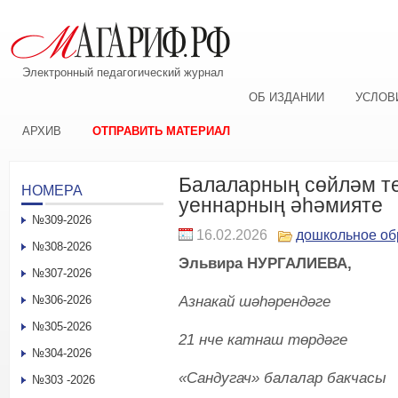
Электронный педагогический журнал
ОБ ИЗДАНИИ
УСЛОВ
АРХИВ
ОТПРАВИТЬ МАТЕРИАЛ
Балаларның сөйләм те
НОМЕРА
уеннарның әһәмияте
№309-2026
16.02.2026
дошкольное об
№308-2026
Эльвира НУРГАЛИЕВА,
№307-2026
Азнакай шәһәрендәге
№306-2026
№305-2026
21 нче катнаш төрдәге
№304-2026
«Сандугач» балалар бакчасы
№303 -2026