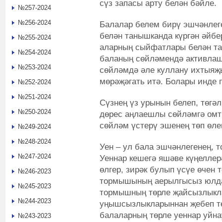
сүз запасы арту белән бәйле.
№257-2024
№256-2024
Балалар белем бирү эшчәнлег
белән танышканда күргән әйбе
№255-2024
аларның сыйфатлары белән та
№254-2024
баланың сөйләмендә активлашы
№253-2024
сөйләмдә әле куллану ихтыяҗы
мөрәҗәгать итә. Болары инде 
№252-2024
№251-2024
Сүзнең үз урынын белеп, төгәл
№250-2024
дөрес аңлаешлы сөйләмгә ом
сөйләм үстерү эшенең төп өле
№249-2024
№248-2024
Уен – ул бала эшчәнлегенең,
№247-2024
Уеннар кешегә яшәве күңеллерә
өлгер, зирәк булып үсүе өчен 
№246-2023
тормышының аерылгысыз юлд
№245-2023
тормышның төрле җайсызлыкл
№244-2023
уңышсызлыкларыннан җебеп тө
балаларның төрле уеннар уйн
№243-2023