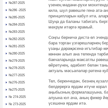
№287-2025
үзенең мәдәни-рухи мохитендә
килә, шул рәвешле генә ата-а
№286 -2025
принципларын кабул итә, алар
№285-2025
Шуңа да баланы табигать бирг
№284-2025
мәхрүм итәргә ярамый.
№283-2025
Соңгы берничә дистә ел эчен
№282-2025
бара торган үзгәрешләрнең бер
№281-2025
үзаңы дәрәҗәсенә игътибар кө
№280-2025
көннән алып ана телендә тәрб
бакчаларында максатлы рәвеш
№279-2025
өйрәтүнең, әдәбият белән та
№278-2025
актуаль мәсьәләләр рәтенә ку
№277-2025
Тел, беренчедән, безнең күза
№276-2025
белдерергә ярдәм итүче корал 
№275-2025
аңыбызның формалашуына, ба
№ 274-2025
алуына юл ача, аның фикер йө
үсешенә ярдәм итә.
№ 273-2025