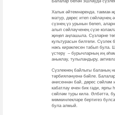
Балалар белән эшләүдә сүзлек
Халык әйтемнәрендә, такмак-җ
матур, дөрес итеп сөйләүнең ә
сүзнең үз урынын белеп, алар
алып сөйләүченең сүзе колакл
җиңел аңлашыла. Сүзләрне төг
культурасын билгели. Сүзлек б
нәкъ кирәклесен табып була. 
үстерү – бурычларның иң әһәм
аныклау, тулыландыру, активл
Сүзлекнең байлыгы баланың н
тәрбияләнүенә бәйле. Балала
әнисеннән бай, дөрес сөйләм 
кабатлау өчен бик гади, ярлы 
сөйләм туры килә. Әлбәттә, б
мөмкинлекләре бертигез булса
була алмый.