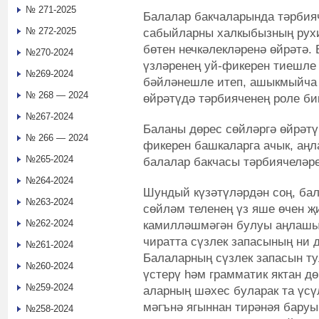
№ 271-2025
Балалар бакчаларында тәрбияч
№ 272-2025
сабыйларны халкыбызның рухи
бөтен нечкәлекләренә өйрәтә.
№270-2024
үзләренең уй-фикерен тиешле 
№269-2024
бәйләнешле итеп, ашыкмыйча 
№ 268 — 2024
өйрәтүдә тәрбияченең роле бик
№267-2024
Баланы дөрес сөйләргә өйрәтү
№ 266 — 2024
фикерен башкаларга ачык, аң
№265-2024
балалар бакчасы тәрбиячеләре
№264-2024
Шундый күзәтүләрдән соң, ба
№263-2024
сөйләм теленең үз яше өчен җ
№262-2024
камилләшмәгән булуы аңлашыл
чиратта сүзлек запасының ни 
№261-2024
Балаларның сүзлек запасын т
№260-2024
үстерү һәм грамматик яктан д
№259-2024
аларның шәхес буларак та үсү
мәгънә ягыннан тирәнәя баруы
№258-2024