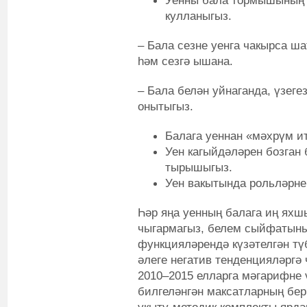
Уенны бала тормышының 
кулланыгыз.
– Бала сезне уенга чакырса ша
һәм сезгә ышана.
– Бала белән уйнаганда, үзеге
онытыгыз.
Балага уеннан «мәхрүм и
Уен кагыйдәләрен бозган 
тырышыгыз.
Уен вакытында рольләрне 
Һәр яңа уенның балага иң яхш
чыгармагыз, белем сыйфатының
функцияләрендә күзәтелгән т
әлеге негатив тенденцияләргә 
2010–2015 елларга мәгарифне 
билгеләнгән максатларның бер