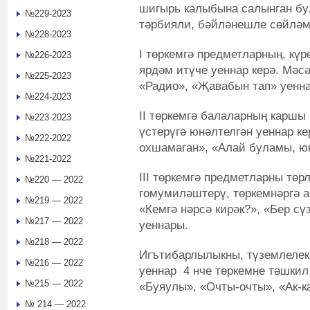
шигырь калыбына салынган бу
№229-2023
тәрбияли, бәйләнешле сөйләм 
№228-2023
I төркемгә предметларның, кү
№226-2023
ярдәм итүче уеннар керә. Мәсә
№225-2023
«Радио», «Җавабын тап» уенн
№224-2023
II төркемгә балаларның каршы
№223-2023
үстерүгә юнәлтелгән уеннар к
№222-2022
охшамаган», «Алай буламы, ю
№221-2022
III төркемгә предметларны төр
№220 — 2022
гомумиләштерү, төркемнәргә а
№219 — 2022
«Кемгә нәрсә кирәк?», «Бер сү
№217 — 2022
уеннары.
№218 — 2022
Игътибарлылыкны, түземлелекн
№216 — 2022
уеннар 4 нче төркемне тәшкил
№215 — 2022
«Буяулы», «Очты-очты», «Ак-ка
№ 214 — 2022