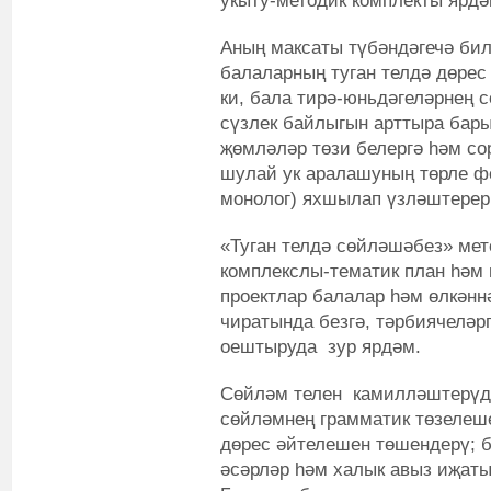
укыту-методик комплекты ярд
Аның максаты түбәндәгечә бил
балаларның туган телдә дөре
ки, бала тирә-юньдәгеләрнең 
сүзлек байлыгын арттыра бары
җөмләләр төзи белергә һәм со
шулай ук аралашуның төрле ф
монолог) яхшылап үзләштерер
«Туган телдә сөйләшәбез» мет
комплекслы-тематик план һәм 
проектлар балалар һәм өлкәнн
чиратында безгә, тәрбиячеләр
оештыруда зур ярдәм.
Сөйләм телен камилләштерүдә
сөйләмнең грамматик төзелеш
дөрес әйтелешен төшендерү; 
әсәрләр һәм халык авыз иҗат