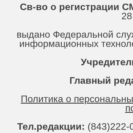
Св-во о регистрации СМ
28
выдано Федеральной служ
информационных техноло
Учредител
Главный ред
Политика о персональн
п
Тел.редакции:
(843)222-0