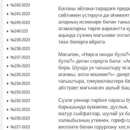
№242-2023
Баланы әйләнә-тирәдәге пред
№241-2023
сөйләмен үстерүгә дә әһәмият
аларның исемнәре белән таны
№240-2023
атамаларны төрле вариантта 
№240-223
аңында сүзнең мәгънәви эчтәл
№239-2023
төзи белергә өйрәтә.
№238-2023
Мәсәлән, «Нәрсә нинди була?»
№237-2023
була?» дигән сорауга бала: «Аг
№236-2023
бирә. Шунда ук чагыштыру яса
агачмы, әллә кешеме?»– диярг
№235-2023
чагыштыра, гомумиләштерә бел
№234-2023
абстракт мәгънәсен аңлый ба
№233-2023
Сүзле уеннар тәрбия чарасы б
№232-2023
барышында күмәклек, дуслык,
№231-2023
матур сыйфатлар, шулай ук ба
№230-2023
халкыбызның үткәнен, гореф-г
милләте белән горурлану хисл
№227-2023