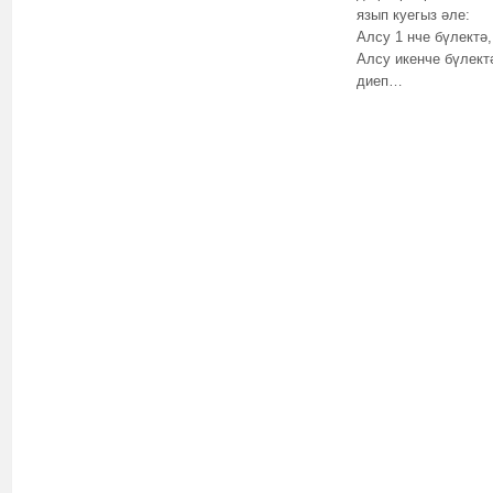
язып куегыз әле:
Алсу 1 нче бүлектә,
Алсу икенче бүлект
диеп…