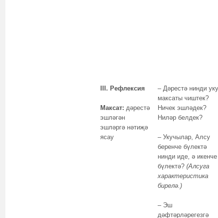
III. Рефлексия
– Дәрестә нинди ук
максаты чиштек?
Максат:
дәрестә
Ничек эшләдек?
эшләгән
Ниләр белдек?
эшләргә нәтиҗә
ясау
– Укучылар, Алсу
беренче бүлектә
нинди иде, ә икенче
бүлектә?
(Алсуга
характеристика
бирелә.)
– Эш
дәфтәрләрегезгә