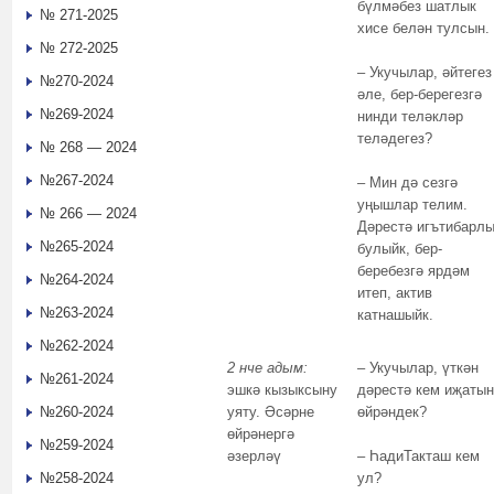
бүлмәбез шатлык
№ 271-2025
хисе белән тулсын.
№ 272-2025
– Укучылар, әйтегез
№270-2024
әле, бер-берегезгә
№269-2024
нинди теләкләр
теләдегез?
№ 268 — 2024
№267-2024
– Мин дә сезгә
уңышлар телим.
№ 266 — 2024
Дәрестә игътибарл
№265-2024
булыйк, бер-
беребезгә ярдәм
№264-2024
итеп, актив
№263-2024
катнашыйк.
№262-2024
2 нче адым:
– Укучылар, үткән
№261-2024
эшкә кызыксыну
дәрестә кем иҗатын
№260-2024
уяту. Әсәрне
өйрәндек?
өйрәнергә
№259-2024
әзерләү
– ҺадиТакташ кем
№258-2024
ул?