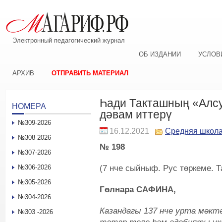
Электронный педагогический журнал
ОБ ИЗДАНИИ
УСЛОВ
АРХИВ
ОТПРАВИТЬ МАТЕРИАЛ
Һади Такташның «Алс
НОМЕРА
дәвам иттерү
№309-2026
16.12.2021
Средняя школ
№308-2026
№ 198
№307-2026
(7 нче сыйныф. Рус төркеме. 
№306-2026
№305-2026
Гөлнара САФИНА,
№304-2026
Казандагы 137 нче урта мәкт
№303 -2026