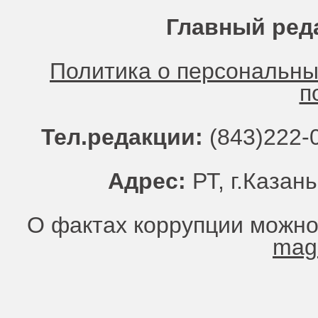
Главный ред
Политика о персональн
п
Тел.редакции:
(843)222-0
Адрес:
РТ, г.Казань
О фактах коррупции можно
mag