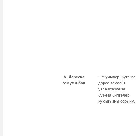
IV. Дәрескә
– Укучылар, бүгенге
гомуми бәя
дәрес темасын
үзләштерүегез
буенча билгеләр
куюыгызны сорыйм.