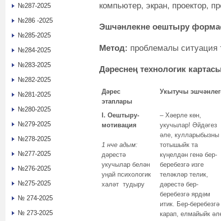
компьютер, экран, проектор, п
№287-2025
№286 -2025
Эшчәнлекне оештыру форм
№285-2025
Метод:
проблемалы ситуация 
№284-2025
№283-2025
Дәреснең технологик картас
№282-2025
Дәрес
Укытучы эшчәнлег
№281-2025
этаплары
№280-2025
I
.
Оештыру-
– Хәерле көн,
№279-2025
мотивация
укучылар! Әйдәгез
әле, кулларыбызны
№278-2025
1 нче адым:
тотышыйк та
№277-2025
дәрестә
күңелдән генә бер-
укучылар белән
беребезгә изге
№276-2025
уңай психологик
теләкләр телик,
№275-2025
халәт тудыру
дәрестә бер-
беребезгә ярдәм
№ 274-2025
итик. Бер-беребезгә
№ 273-2025
карап, елмайыйк әл