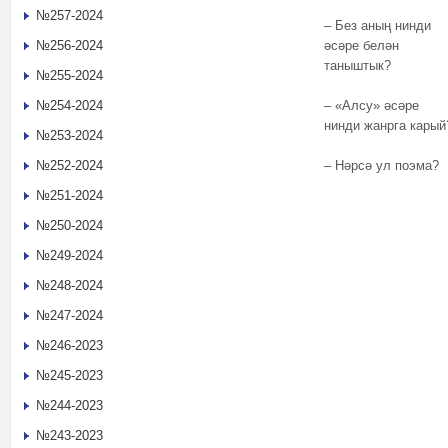
№257-2024
– Без аның нинди
№256-2024
әсәре белән
таныштык?
№255-2024
№254-2024
– «Алсу» әсәре
нинди жанрга карый
№253-2024
№252-2024
– Нәрсә ул поэма?
№251-2024
№250-2024
№249-2024
№248-2024
№247-2024
№246-2023
№245-2023
№244-2023
№243-2023