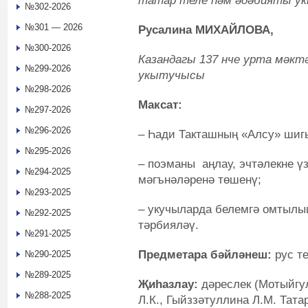
татар теле һәм әдәбияты 
№302-2026
№301 — 2026
Русалина МИХАЙЛОВА,
№300-2026
Казандагы 137 нче урта мәк
№299-2026
укытучысы
№298-2026
Максат:
№297-2026
№296-2026
– Һади Такташның «Алсу» шиг
№295-2026
– поэманы аңлау, эчтәлекне ү
№294-2025
мәгънәләренә төшенү;
№293-2025
– укучыларда белемгә омтылы
№292-2025
тәрбияләү.
№291-2025
Предметара бәйләнеш
:
рус те
№290-2025
№289-2025
Җиһазлау:
дәреслек (Мотыйгул
№288-2025
Л.К., Гыйззәтуллина Л.М. Тата