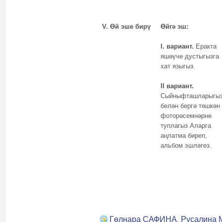
V
.
Өй эше бирү
Өйгә эш:
I. вариант.
Еракта
яшәүче дустыгызга
хат языгыз.
II вариант.
Сыйныфташларыгы
белән бергә төшкән
фоторәсемнәрне
туплагыз Аларга
аңлатма биреп,
альбом эшләгез.
Гөлнара САФИНА
,
Русалина