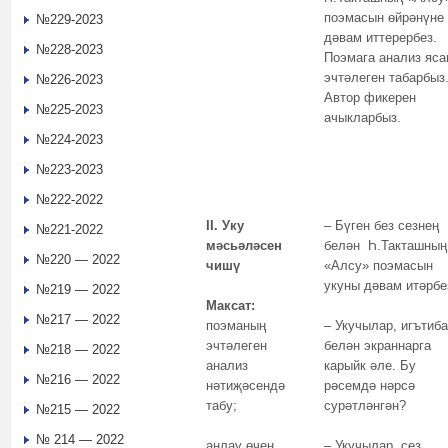
поэмасын өйрәнүне
№229-2023
дәвам иттерербез.
№228-2023
Поэмага анализ яса
эчтәлеген табарбыз
№226-2023
Автор фикерен
№225-2023
ачыкларбыз.
№224-2023
№223-2023
№222-2022
II. Уку
– Бүген без сезнең
№221-2022
мәсьәләсен
белән Һ.Такташның
№220 — 2022
чишү
«Алсу» поэмасын
укуны дәвам итәрбе
№219 — 2022
Максат:
№217 — 2022
поэманың
– Укучылар, игътиб
эчтәлеген
белән экраннарга
№218 — 2022
анализ
карыйк әле. Бу
№216 — 2022
нәтиҗәсендә
рәсемдә нәрсә
табу;
сурәтләнгән?
№215 — 2022
№ 214 — 2022
аңлау өчен
– Укучылар, сез