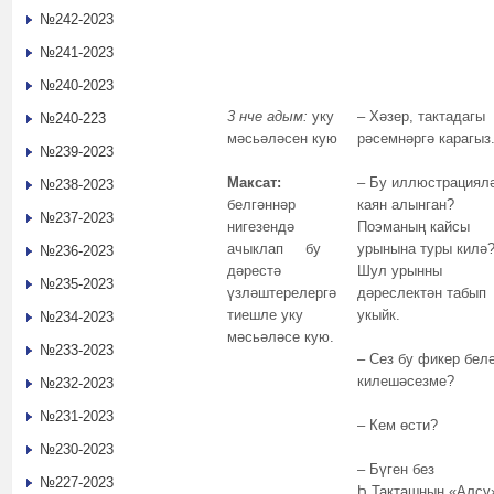
№242-2023
№241-2023
№240-2023
3
нче
адым:
уку
– Хәзер, тактадагы
№240-223
мәсьәләсен кую
рәсемнәргә карагыз
№239-2023
Максат:
– Бу иллюстрациял
№238-2023
белгәннәр
каян алынган?
№237-2023
нигезендә
Поэманың кайсы
ачыклап бу
урынына туры килә
№236-2023
дәрестә
Шул урынны
№235-2023
үзләштерелергә
дәреслектән табып
тиешле уку
укыйк.
№234-2023
мәсьәләсе кую.
№233-2023
– Сез бу фикер бел
килешәсезме?
№232-2023
№231-2023
– Кем өсти?
№230-2023
– Бүген без
№227-2023
Һ.Такташның «Алсу