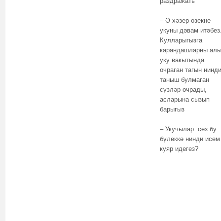
раздражать
– Ә хәзер өзекне
укуны дәвам итәбез
Кулларыгызга
карандашларны ал
уку вакытында
очраган тагын нинд
таныш булмаган
сүзләр очрады,
асларына сызып
барыгыз
– Укучылар сез бу
бүлеккә нинди исем
куяр идегез?