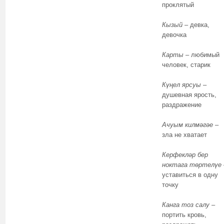
проклятый
Кызый
– девка,
девочка
Карты
– любимый
человек, старик
Күңел ярсуы
–
душевная ярость,
раздражение
Ачуым килмәгәе
–
зла не хватает
Керфекләр бер
ноктага төртелүе
уставиться в одну
точку
Канга тоз салу
–
портить кровь,