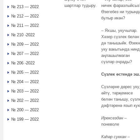
шартлар тудыру.
ничек фаразлыйсыз
№ 213 — 2022
Өзегебез ни турынд
№ 212 — 2022
булыр икән?
№ 211 — 2022
– Яхшы, укучылар.
№ 210 -2022
Хәзер сүзлек белән
дә танышыйк. Өзек
№ 209 — 2022
уку вакытында нинд
№ 207 — 2022
аңлашылмаган
сүзләр очрады?
№ 206 -2022
№ 205 — 2022
Сүзлек өстендә эш
№ 204 — 2022
Сүзләрне дөрес уку
№ 203 — 2022
әйтү, тәрҗемәсе
белән танышу, сүзл
№ 202 — 2022
дәфтәренә язып ку
№ 200 — 2022
Ирексездән
–
№ 199 — 2022
поневоле
Каһәр суккан
–