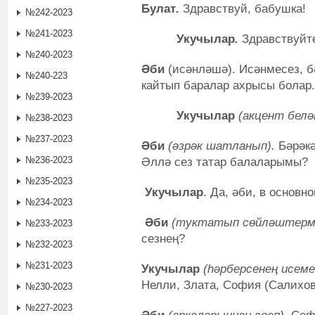
Булат
.
Здравствуй, бабушка!
№242-2023
№241-2023
Укучылар
.
Здравствуйте
№240-2023
Әби
(исәнләшә). Исәнмесез, б
№240-223
кайтып баралар ахрысы болар.
№239-2023
Укучылар
(акцент белә
№238-2023
№237-2023
Әби
(әзрәк шатланып).
Бәрәкә
№236-2023
Әллә сез татар балаларымы?
№235-2023
Укучылар
. Да, әби, в основно
№234-2023
Әби
(туктатып сөйләштермә
№233-2023
сезнең?
№232-2023
№231-2023
Укучылар
(һәрберсенең исеме
Нелли, Злата, София (Салихов
№230-2023
№227-2023