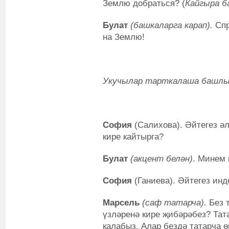
Землю добраться? (
Кайгыра б
Булат
(башкаларга карап).
Спр
на Землю!
Укучылар тарткалаша башлый
София
(Салихова). Әйтегез әл
кире кайтырга?
Булат
(акцент белән)
. Минем 
София
(Ганиева). Әйтегез инде
Марсель
(саф татарча).
Без 
үзләренә кире җибәрәбез? Тат
калабыз. Алар бездә татарча ө