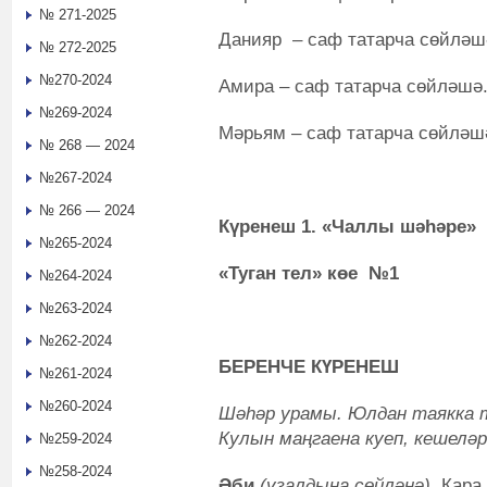
№ 271-2025
Данияр – саф татарча сөйләш
№ 272-2025
№270-2024
Амира – саф татарча сөйләшә
№269-2024
Мәрьям – саф татарча сөйләш
№ 268 — 2024
№267-2024
№ 266 — 2024
Күренеш 1. «Чаллы шәһәре»
№265-2024
«
Туган тел» көе
№1
№264-2024
№263-2024
№262-2024
БЕРЕНЧЕ КҮРЕНЕШ
№261-2024
№260-2024
Шәһәр урамы. Юлдан таякка т
Кулын маңгаена куеп, кешеләр
№259-2024
№258-2024
Әби
(үзалдына сөйләнә).
Кара 