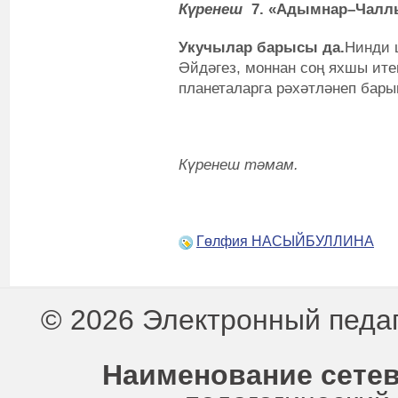
Күренеш
7. «Адымнар–Чалл
Укучылар барысы да.
Нинди 
Әйдәгез, моннан соң яхшы ите
планеталарга рәхәтләнеп бары
Күренеш тәмам.
Гөлфия НАСЫЙБУЛЛИНА
© 2026 Электронный педа
Наименование сетев