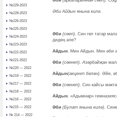
Әби
(аркаларыннан сөеп).
Софи
№229-2023
Әби Айдын янына килә.
№228-2023
№226-2023
№225-2023
Әби
(сөеп)
. Син гел татар ма
№224-2023
дидең әле?
№223-2023
Айдын
. Мин Айдын. Мин әби 
№222-2022
№221-2022
Әби
(сөенеп). А
зәрбайҗан мал
№220 — 2022
Айдын
(акцент белән).
Әйе, ә
№219 — 2022
№217 — 2022
Әби
(сөенеп).
Син кайсы мәктә
№218 — 2022
Айдын
.
«Адымнар» гимназияс
№216 — 2022
Әби
(Булат янына килә).
Сине
№215 — 2022
№ 214 — 2022