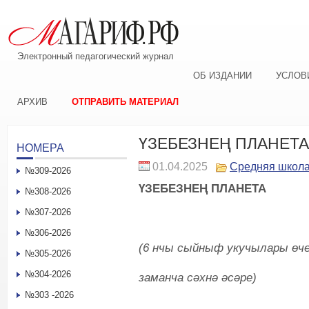
Электронный педагогический журнал
ОБ ИЗДАНИИ
УСЛОВ
АРХИВ
ОТПРАВИТЬ МАТЕРИАЛ
ҮЗЕБЕЗНЕҢ ПЛАНЕТА
НОМЕРА
01.04.2025
Средняя школ
№309-2026
ҮЗЕБЕЗНЕҢ ПЛАНЕТА
№308-2026
№307-2026
№306-2026
(6 нчы сыйныф укучылары өче
№305-2026
№304-2026
заманча сәхнә әсәре)
№303 -2026