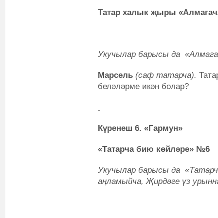
Татар халык җыры «Алмага
Укучылар барысы да «Алмаг
Марсель
(саф татарча).
Тата
беләләрме икән болар?
Күренеш 6. «Гармун»
«Татарча бию көйләре» №
6
Укучылар барысы да «Татарча
аңламыйча, Җирдәге үз урынн