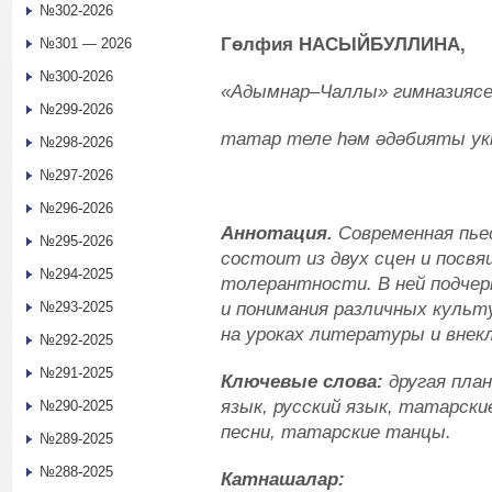
№302-2026
Гөлфия НАСЫЙБУЛЛИНА,
№301 — 2026
№300-2026
«Адымнар–Чаллы» гимназиясе
№299-2026
татар теле һәм әдәбияты у
№298-2026
№297-2026
№296-2026
Аннотация.
Современная пье
№295-2026
состоит из двух сцен и посвя
№294-2025
толерантности. В ней подчер
и понимания различных культ
№293-2025
на уроках литературы и внек
№292-2025
№291-2025
Ключевые слова:
другая пла
язык, русский язык, татарск
№290-2025
песни, татарские танцы.
№289-2025
№288-2025
Катнашалар: