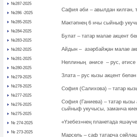
№287-2025
Сафия әби – авылдан килгән, т
№286 -2025
№285-2025
Мәктәпнең 6 нчы сыйныф укуч
№284-2025
Булат – татар малае акцент б
№283-2025
Айдын – азәрбайҗан малае ак
№282-2025
№281-2025
Неллиның әнисе – рус, әтисе –
№280-2025
Злата – рус кызы акцент белә
№279-2025
№278-2025
София (Салихова) – татар кыз
№277-2025
София (Ганиева) – татар кызы
№276-2025
сыйныф укучысы, заманча киен
№275-2025
«Үзебез»нең планетада яшәүч
№ 274-2025
№ 273-2025
Марсель – саф татарча сөйлә