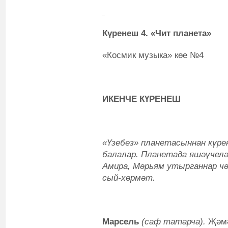
Күренеш 4. «Чит планета»
«Космик музыка» көе №4
ИКЕНЧЕ КҮРЕНЕШ
«Үзебез» планетасыннан күре
балалар.
Планетада яшәүчеләр
Амира, Мәрьям утырганнар ч
сый-хөрмәт.
Марсель
(саф татарча).
Җәмә