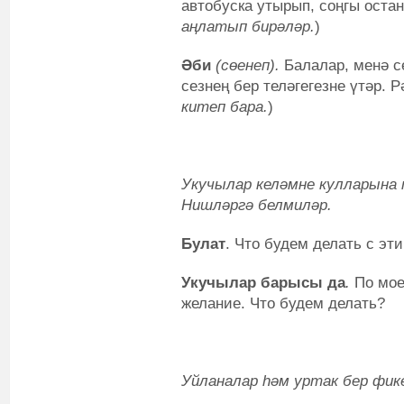
автобуска утырып, соңгы остан
аңлатып бирәләр.
)
Әби
(сөенеп).
Балалар, менә се
сезнең бер теләгегезне үтәр. Р
китеп бара.
)
Укучылар келәмне кулларына
Нишләргә белмиләр.
Булат
. Что будем делать с эт
Укучылар барысы да
.
По мое
желание. Что будем делать?
Уйланалар һәм уртак бер фике