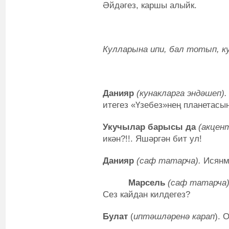
Әйдәгез, каршы алыйк.
Кулларына ипи, бал тотып, к
Данияр
(кунакларга эндәшеп)
итегез «Үзебез»нең планетасын
Укучылар барысы да
(акцен
икән?!!. Яшәргән бит ул!
Данияр
(саф татарча).
Исянм
Марсель
(саф татарча
Сез кайдан килдегез?
Булат
(
иптәшләренә карап
). 