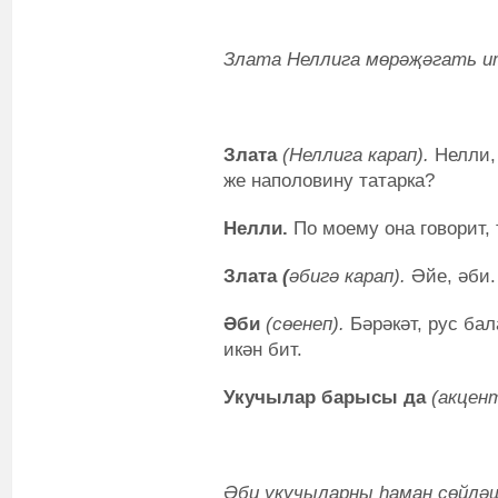
Злата Неллига мөрәҗәгать и
Злата
(Неллига карап).
Нелли, 
же наполовину татарка?
Нелли.
По моему она говорит, 
Злата
(
әбигә карап).
Әйе, әби.
Әби
(сөенеп).
Бәрәкәт, рус ба
икән бит.
Укучылар барысы да
(акцент
Әби укучыларны һаман сөйлә