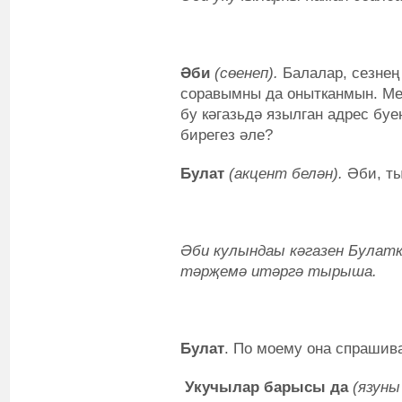
Әби
(сөенеп).
Балалар, сезне
соравымны да онытканмын. Ме
бу кәгазьдә язылган адрес бу
бирегез әле?
Булат
(акцент белән).
Әби, ты
Әби кулындаы кәгазен Булатк
тәрҗемә итәргә тырыша.
Булат
. По моему она спрашива
Укучылар барысы да
(язуны