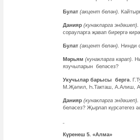
Булат
(акцент белән).
Кайтыр
Данияр
(кунакларга эндәшеп)
сорауларга җавап бирергә кирә
Булат
(акцент белән).
Нинди 
Мәрьям
(кунакларга карап).
Н
язучыларын беләсез?
Укучылар барысы бергә.
Г.Т
М.Җәлил, Һ.Такташ, А.Алиш, А
Данияр
(кунакларга эндәшеп)
беләсез? Җырлап күрсәтегез ә
Күренеш 5. «Алма»