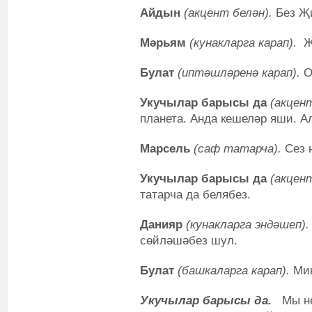
Айдын
(акцент белән).
Без Җи
Мәрьям
(кунакларга карап).
Җ
Булат
(иптәшләренә карап).
О
Укучылар барысы да
(акцен
планета. Анда кешеләр яши. А
Марсель
(саф татарча).
Сез 
Укучылар барысы да
(акцен
татарча да белябез.
Данияр
(кунакларга эндәшеп)
сөйләшәбез шул.
Булат
(башкаларга карап).
Миң
Укучылар барысы да
.
Мы не