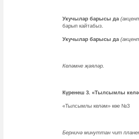
Укучылар барысы да
(акцен
барып кайтабыз.
Укучылар барысы да
(акцен
Келәмне җәяләр.
Күренеш 3. «Тылсымлы кел
«Тылсымлы келәм» көе №3
Берничә минуттан чит планет