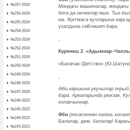
№257-2024
Мондагы машиналар, мондагы х
бетә дә ничекләр яши. Тыз-б
№256-2024
юк. Җитмәсә кулларына нәрсәд
№255-2024
үзалдына сөйләшеп бара.
№254-2024
№253-2024
№252-2024
Күренеш 2. «Адымнар–Чалл
№251-2024
«Балачак /Детство» (Ю.Шатун
№250-2024
№249-2024
№248-2024
Әби каршына укучылар очрый
№247-2024
бара. Аркаларында рюкзак. К
№246-2023
колакчыннар.
№245-2023
Әби
(кесәсеннән кәгазь кисәг
№244-2023
Балалар, дим, балалар! Карагы
№243-2023